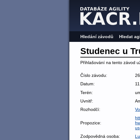
Hledání závodů
Hledat ag
Studenec u Tr
Přihlašování na tento závod už
Číslo závodu:
2
Datum:
11
Terén:
um
Uvnitř:
A
Rozhodčí:
Vo
ht
Propozice:
hw
us
Zodpovědná osoba:
Lu