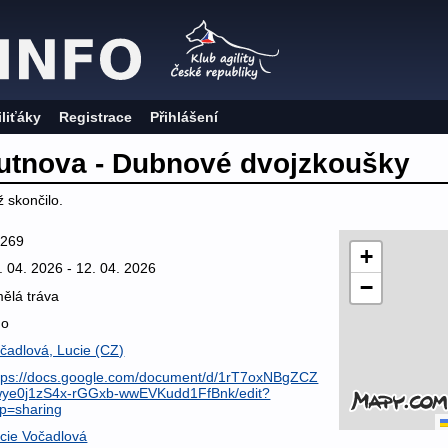
iliťáky
Registrace
Přihlášení
utnova - Dubnové dvojzkoušky
 skončilo.
6269
+
. 04. 2026 - 12. 04. 2026
−
ělá tráva
no
čadlová, Lucie (CZ)
tps://docs.google.com/document/d/1rT7oxNBgZCZ
ye0j1zS4x-rGGxb-wwEVKudd1FfBnk/edit?
p=sharing
cie Vočadlová