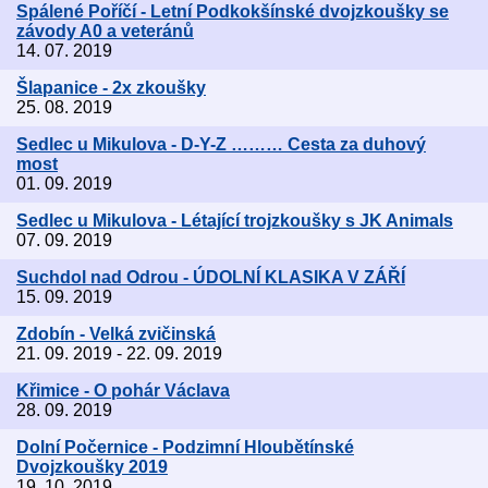
Spálené Poříčí - Letní Podkokšínské dvojzkoušky se
závody A0 a veteránů
14. 07. 2019
Šlapanice - 2x zkoušky
25. 08. 2019
Sedlec u Mikulova - D-Y-Z ……… Cesta za duhový
most
01. 09. 2019
Sedlec u Mikulova - Létající trojzkoušky s JK Animals
07. 09. 2019
Suchdol nad Odrou - ÚDOLNÍ KLASIKA V ZÁŘÍ
15. 09. 2019
Zdobín - Velká zvičinská
21. 09. 2019 - 22. 09. 2019
Křimice - O pohár Václava
28. 09. 2019
Dolní Počernice - Podzimní Hloubětínské
Dvojzkoušky 2019
19. 10. 2019