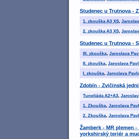
Studenec u Trutnova - Z
1. zkouška A3 XS
,
Jarosla
2. zkouška A3 XS
,
Jarosla
Studenec u Trutnova - S
III. zkouška
,
Jaroslava Pav
II. zkouška
,
Jaroslava Pav
I. zkouška
,
Jaroslava Pavl
Zdobín - Zvičinská jedni
Tuneliáda A2+A3
,
Jaroslav
1. Zkouška
,
Jaroslava Pav
2. Zkouška
,
Jaroslava Pav
Žamberk - MR plemen - še
yorkshirský teriér a mud