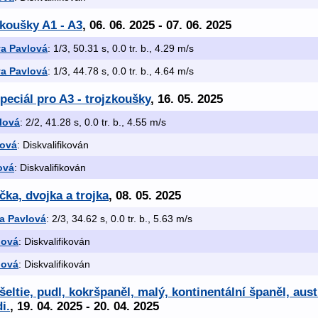
koušky A1 - A3
, 06. 06. 2025 - 07. 06. 2025
va Pavlová
: 1/3, 50.31 s, 0.0 tr. b., 4.29 m/s
va Pavlová
: 1/3, 44.78 s, 0.0 tr. b., 4.64 m/s
peciál pro A3 - trojzkoušky
, 16. 05. 2025
lová
: 2/2, 41.28 s, 0.0 tr. b., 4.55 m/s
lová
: Diskvalifikován
ová
: Diskvalifikován
čka, dvojka a trojka
, 08. 05. 2025
a Pavlová
: 2/3, 34.62 s, 0.0 tr. b., 5.63 m/s
lová
: Diskvalifikován
lová
: Diskvalifikován
ltie, pudl, kokršpaněl, malý, kontinentální španěl, aust
i.
, 19. 04. 2025 - 20. 04. 2025