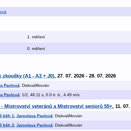
lová
1. měření
0. měření
 zkoušky (A1 - A3 + J0)
, 27. 07. 2026 - 28. 07. 2026
va Pavlová
: Diskvalifikován
va Pavlová
: 1/2, 48.11 s, 0.0 tr. b., 4.49 m/s
 - Mistrovství veteránů a Mistrovství seniorů 55+
, 11. 07
55 běh 1
,
Jaroslava Pavlová
: Diskvalifikován
55 běh 2
,
Jaroslava Pavlová
: Diskvalifikován