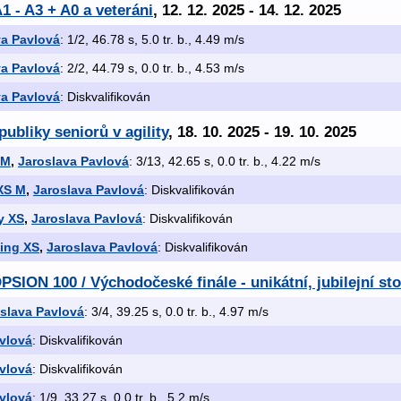
1 - A3 + A0 a veteráni
, 12. 12. 2025 - 14. 12. 2025
va Pavlová
: 1/2, 46.78 s, 5.0 tr. b., 4.49 m/s
va Pavlová
: 2/2, 44.79 s, 0.0 tr. b., 4.53 m/s
va Pavlová
: Diskvalifikován
publiky seniorů v agility
, 18. 10. 2025 - 19. 10. 2025
 M
,
Jaroslava Pavlová
: 3/13, 42.65 s, 0.0 tr. b., 4.22 m/s
XS M
,
Jaroslava Pavlová
: Diskvalifikován
y XS
,
Jaroslava Pavlová
: Diskvalifikován
ing XS
,
Jaroslava Pavlová
: Diskvalifikován
PSION 100 / Východočeské finále - unikátní, jubilejní st
slava Pavlová
: 3/4, 39.25 s, 0.0 tr. b., 4.97 m/s
vlová
: Diskvalifikován
vlová
: Diskvalifikován
vlová
: 1/9, 33.27 s, 0.0 tr. b., 5.2 m/s