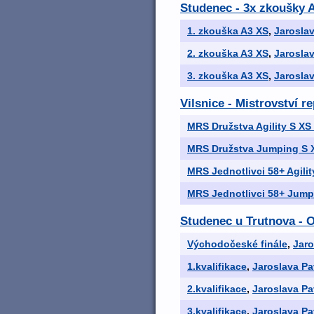
Studenec - 3x zkoušky A
1. zkouška A3 XS
,
Jarosla
2. zkouška A3 XS
,
Jarosla
3. zkouška A3 XS
,
Jarosla
Vilsnice - Mistrovství re
MRS Družstva Agility S XS
MRS Družstva Jumping S 
MRS Jednotlivci 58+ Agilit
MRS Jednotlivci 58+ Jump
Studenec u Trutnova - O
Východočeské finále
,
Jaro
1.kvalifikace
,
Jaroslava Pa
2.kvalifikace
,
Jaroslava Pa
3.kvalifikace
,
Jaroslava Pa