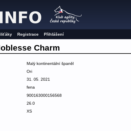
iliťáky
Registrace
Přihlášení
Noblesse Charm
Malý kontinentální španěl
Ori
31. 05. 2021
fena
900163000156568
26.0
XS