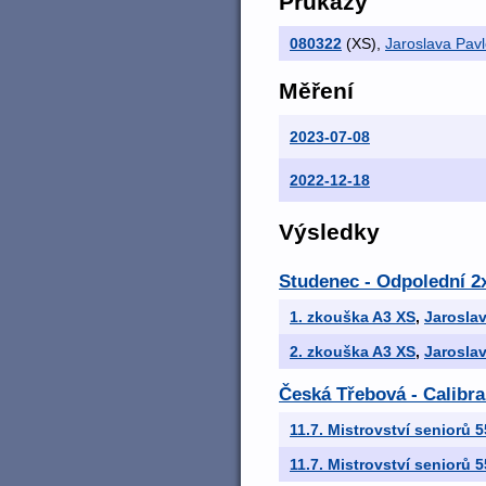
Průkazy
080322
(XS)
,
Jaroslava Pav
Měření
2023-07-08
2022-12-18
Výsledky
Studenec - Odpolední 2x
1. zkouška A3 XS
,
Jarosla
2. zkouška A3 XS
,
Jarosla
Česká Třebová - Calibra
11.7. Mistrovství seniorů 
11.7. Mistrovství seniorů 