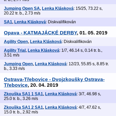
Jumping Open SA
,
Lenka Klásková
: 15/25, 73.22 s,
20.22 tr. b., 2.73 m/s
SA1
,
Lenka Klásková
: Diskvalifikován
Opava - KATMAJÁCKÉ DERBY
, 01. 05. 2019
Agility Open
,
Lenka Klásková
: Diskvalifikován
Agility Trial
,
Lenka Klásková
: 1/7, 46.14 s, 0.14 tr. b.,
3.51 m/s
Jumping Open
,
Lenka Klásková
: 12/23, 55.85 s, 8.85 tr.
b., 3.33 m/s
Ostrava-Třebovice - Dvojzkoušky Ostrava-
Třebovice
, 20. 04. 2019
Zkouška SA1 1 SA1
,
Lenka Klásková
: 3/7, 46.98 s,
25.0 tr. b., 3.26 m/s
Zkouška SA1 2 SA1
,
Lenka Klásková
: 4/7, 47.62 s,
15.0 tr. b., 2.92 m/s