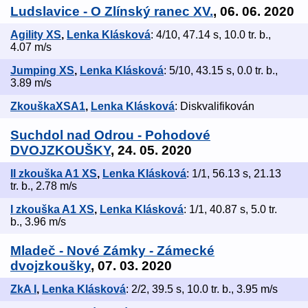
Ludslavice - O Zlínský ranec XV.
, 06. 06. 2020
Agility XS
,
Lenka Klásková
: 4/10, 47.14 s, 10.0 tr. b.,
4.07 m/s
Jumping XS
,
Lenka Klásková
: 5/10, 43.15 s, 0.0 tr. b.,
3.89 m/s
ZkouškaXSA1
,
Lenka Klásková
: Diskvalifikován
Suchdol nad Odrou - Pohodové
DVOJZKOUŠKY
, 24. 05. 2020
II zkouška A1 XS
,
Lenka Klásková
: 1/1, 56.13 s, 21.13
tr. b., 2.78 m/s
I zkouška A1 XS
,
Lenka Klásková
: 1/1, 40.87 s, 5.0 tr.
b., 3.96 m/s
Mladeč - Nové Zámky - Zámecké
dvojzkoušky
, 07. 03. 2020
ZkA I
,
Lenka Klásková
: 2/2, 39.5 s, 10.0 tr. b., 3.95 m/s