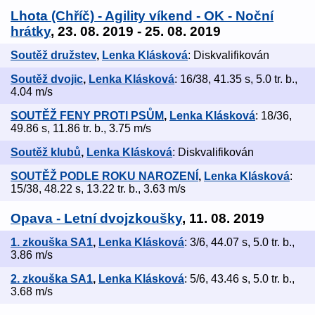
Lhota (Chříč) - Agility víkend - OK - Noční
hrátky
, 23. 08. 2019 - 25. 08. 2019
Soutěž družstev
,
Lenka Klásková
: Diskvalifikován
Soutěž dvojic
,
Lenka Klásková
: 16/38, 41.35 s, 5.0 tr. b.,
4.04 m/s
SOUTĚŽ FENY PROTI PSŮM
,
Lenka Klásková
: 18/36,
49.86 s, 11.86 tr. b., 3.75 m/s
Soutěž klubů
,
Lenka Klásková
: Diskvalifikován
SOUTĚŽ PODLE ROKU NAROZENÍ
,
Lenka Klásková
:
15/38, 48.22 s, 13.22 tr. b., 3.63 m/s
Opava - Letní dvojzkoušky
, 11. 08. 2019
1. zkouška SA1
,
Lenka Klásková
: 3/6, 44.07 s, 5.0 tr. b.,
3.86 m/s
2. zkouška SA1
,
Lenka Klásková
: 5/6, 43.46 s, 5.0 tr. b.,
3.68 m/s