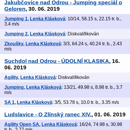
Jakubčovice nad Odrou - Jumping speciál o
Geloren
, 30. 06. 2019
Jumping 1
,
Lenka Klásková
: 10/14, 58.15 s, 22.15 tr. b.,
3.4 m/s
Jumping 2
,
Lenka Klásková
: Diskvalifikován
Zkoušky
,
Lenka Klásková
: 3/3, 64.24 s, 40.24 tr. b., 2.43
m/s
Suchdol nad Odrou - ÚDOLNÍ KLASIKA
, 16.
06. 2019
Agility
,
Lenka Klásková
: Diskvalifikován
Jumping
,
Lenka Klásková
: 13/21, 49.98 s, 8.98 tr. b., 3.7
m/s
SA 1
,
Lenka Klásková
: 3/5, 53.78 s, 10.0 tr. b., 3.35 m/s
Ludslavice - O Zlínský ranec XIV.
, 01. 06. 2019
Agility Open SA
,
Lenka Klásková
: 16/24, 74.98 s, 30.98
tr. b., 2.77 m/s