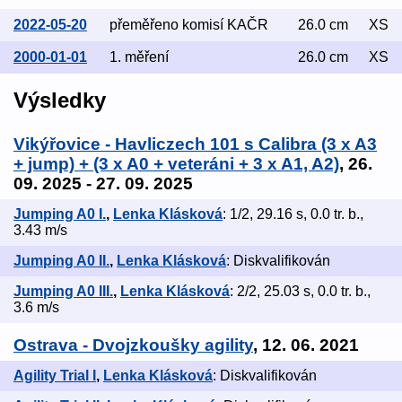
2022-05-20
přeměřeno komisí KAČR
26.0 cm
XS
2000-01-01
1. měření
26.0 cm
XS
Výsledky
Vikýřovice - Havliczech 101 s Calibra (3 x A3
+ jump) + (3 x A0 + veteráni + 3 x A1, A2)
, 26.
09. 2025 - 27. 09. 2025
Jumping A0 I.
,
Lenka Klásková
: 1/2, 29.16 s, 0.0 tr. b.,
3.43 m/s
Jumping A0 II.
,
Lenka Klásková
: Diskvalifikován
Jumping A0 III.
,
Lenka Klásková
: 2/2, 25.03 s, 0.0 tr. b.,
3.6 m/s
Ostrava - Dvojzkoušky agility
, 12. 06. 2021
Agility Trial I
,
Lenka Klásková
: Diskvalifikován