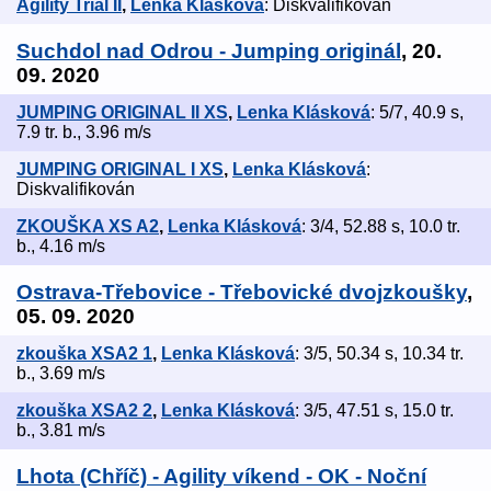
Agility Trial II
,
Lenka Klásková
: Diskvalifikován
Suchdol nad Odrou - Jumping originál
, 20.
09. 2020
JUMPING ORIGINAL II XS
,
Lenka Klásková
: 5/7, 40.9 s,
7.9 tr. b., 3.96 m/s
JUMPING ORIGINAL I XS
,
Lenka Klásková
:
Diskvalifikován
ZKOUŠKA XS A2
,
Lenka Klásková
: 3/4, 52.88 s, 10.0 tr.
b., 4.16 m/s
Ostrava-Třebovice - Třebovické dvojzkoušky
,
05. 09. 2020
zkouška XSA2 1
,
Lenka Klásková
: 3/5, 50.34 s, 10.34 tr.
b., 3.69 m/s
zkouška XSA2 2
,
Lenka Klásková
: 3/5, 47.51 s, 15.0 tr.
b., 3.81 m/s
Lhota (Chříč) - Agility víkend - OK - Noční