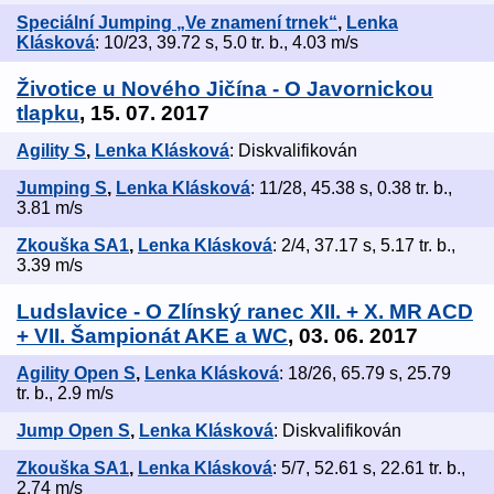
Speciální Jumping „Ve znamení trnek“
,
Lenka
Klásková
: 10/23, 39.72 s, 5.0 tr. b., 4.03 m/s
Životice u Nového Jičína - O Javornickou
tlapku
, 15. 07. 2017
Agility S
,
Lenka Klásková
: Diskvalifikován
Jumping S
,
Lenka Klásková
: 11/28, 45.38 s, 0.38 tr. b.,
3.81 m/s
Zkouška SA1
,
Lenka Klásková
: 2/4, 37.17 s, 5.17 tr. b.,
3.39 m/s
Ludslavice - O Zlínský ranec XII. + X. MR ACD
+ VII. Šampionát AKE a WC
, 03. 06. 2017
Agility Open S
,
Lenka Klásková
: 18/26, 65.79 s, 25.79
tr. b., 2.9 m/s
Jump Open S
,
Lenka Klásková
: Diskvalifikován
Zkouška SA1
,
Lenka Klásková
: 5/7, 52.61 s, 22.61 tr. b.,
2.74 m/s