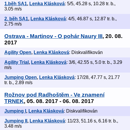
1.běh SA1
,
Lenka Klásková
: 5/5, 45.28 s, 10.28 tr. b.,
3.05 m/s
2. běh SA1
,
Lenka Klásková
: 4/5, 46.87 s, 12.87 tr. b.,
2.75 m/s
Ostrava - Martinov - O pohár Naury III
, 20. 08.
2017
Agility Open
,
Lenka Klásková
: Diskvalifikován
Agility Trial
,
Lenka Klásková
: 3/6, 42.55 s, 5.0 tr. b., 3.29
m/s
Jumping Open
,
Lenka Klásková
: 17/28, 47.77 s, 21.77
tr. b., 2.89 m/s
Rožnov pod Radhoštěm - Ve znamení
TRNEK
, 05. 08. 2017 - 06. 08. 2017
Jumping I
,
Lenka Klásková
: Diskvalifikován
Jumping II
,
Lenka Klásková
: 11/23, 51.16 s, 6.16 tr. b.,
3.48 m/s