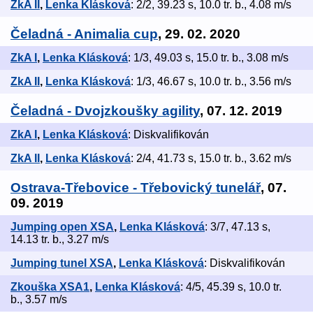
ZkA II
,
Lenka Klásková
: 2/2, 39.23 s, 10.0 tr. b., 4.08 m/s
Čeladná - Animalia cup
, 29. 02. 2020
ZkA I
,
Lenka Klásková
: 1/3, 49.03 s, 15.0 tr. b., 3.08 m/s
ZkA II
,
Lenka Klásková
: 1/3, 46.67 s, 10.0 tr. b., 3.56 m/s
Čeladná - Dvojzkoušky agility
, 07. 12. 2019
ZkA I
,
Lenka Klásková
: Diskvalifikován
ZkA II
,
Lenka Klásková
: 2/4, 41.73 s, 15.0 tr. b., 3.62 m/s
Ostrava-Třebovice - Třebovický tunelář
, 07.
09. 2019
Jumping open XSA
,
Lenka Klásková
: 3/7, 47.13 s,
14.13 tr. b., 3.27 m/s
Jumping tunel XSA
,
Lenka Klásková
: Diskvalifikován
Zkouška XSA1
,
Lenka Klásková
: 4/5, 45.39 s, 10.0 tr.
b., 3.57 m/s