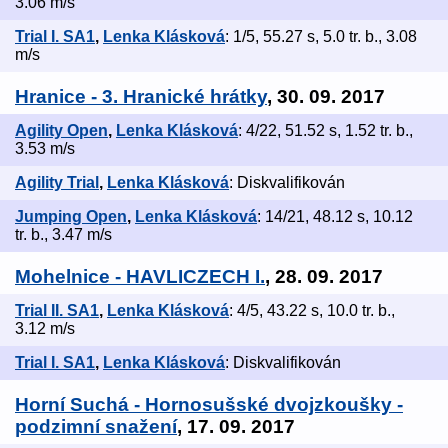
3.06 m/s
Trial I. SA1
,
Lenka Klásková
: 1/5, 55.27 s, 5.0 tr. b., 3.08
m/s
Hranice - 3. Hranické hrátky
, 30. 09. 2017
Agility Open
,
Lenka Klásková
: 4/22, 51.52 s, 1.52 tr. b.,
3.53 m/s
Agility Trial
,
Lenka Klásková
: Diskvalifikován
Jumping Open
,
Lenka Klásková
: 14/21, 48.12 s, 10.12
tr. b., 3.47 m/s
Mohelnice - HAVLICZECH I.
, 28. 09. 2017
Trial II. SA1
,
Lenka Klásková
: 4/5, 43.22 s, 10.0 tr. b.,
3.12 m/s
Trial I. SA1
,
Lenka Klásková
: Diskvalifikován
Horní Suchá - Hornosušské dvojzkoušky -
podzimní snažení
, 17. 09. 2017