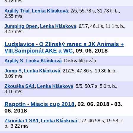
3.18 m/s
Agility Trial
,
Lenka Klásková
: 2/5, 55.78 s, 31.78 tr. b.,
2.55 m/s
Jumping Open
,
Lenka Klásková
: 6/17, 46.1 s, 11.1 tr. b.,
3.47 m/s
Ludslavice - O Zlínský ranec s JK Animals +
VIII.Šampionát AKE a WC
, 09. 06. 2018
Agility S
,
Lenka Klásková
: Diskvalifikován
Jump S
,
Lenka Klásková
: 21/25, 47.86 s, 19.86 tr. b.,
3.09 m/s
Zkouška SA1
,
Lenka Klásková
: 5/5, 50.7 s, 5.0 tr. b.,
3.16 m/s
Rapotín - Miacis cup 2018
, 02. 06. 2018 - 03.
06. 2018
Zkouška 1 SA1
,
Lenka Klásková
: 1/2, 46.58 s, 19.58 tr.
b., 3.22 m/s