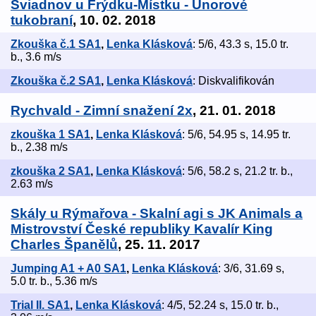
Sviadnov u Frýdku-Místku - Únorové
tukobraní
, 10. 02. 2018
Zkouška č.1 SA1
,
Lenka Klásková
: 5/6, 43.3 s, 15.0 tr.
b., 3.6 m/s
Zkouška č.2 SA1
,
Lenka Klásková
: Diskvalifikován
Rychvald - Zimní snažení 2x
, 21. 01. 2018
zkouška 1 SA1
,
Lenka Klásková
: 5/6, 54.95 s, 14.95 tr.
b., 2.38 m/s
zkouška 2 SA1
,
Lenka Klásková
: 5/6, 58.2 s, 21.2 tr. b.,
2.63 m/s
Skály u Rýmařova - Skalní agi s JK Animals a
Mistrovství České republiky Kavalír King
Charles Španělů
, 25. 11. 2017
Jumping A1 + A0 SA1
,
Lenka Klásková
: 3/6, 31.69 s,
5.0 tr. b., 5.36 m/s
Trial II. SA1
,
Lenka Klásková
: 4/5, 52.24 s, 15.0 tr. b.,