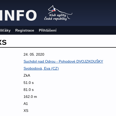
iliťáky
Registrace
Přihlášení
XS
24. 05. 2020
Suchdol nad Odrou - Pohodové DVOJZKOUŠKY
Svobodová, Eva (CZ)
ZkA
51.0 s
81.0 s
162.0 m
A1
XS