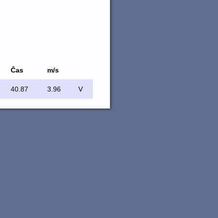
Čas
m/s
40.87
3.96
V