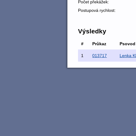
Počet překážek:
Postupová rychlost:
Výsledky
#
Průkaz
Psovod
1
013717
Lenka K