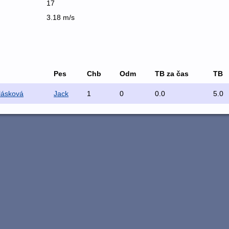
17
3.18 m/s
Pes
Chb
Odm
TB za čas
TB
lásková
Jack
1
0
0.0
5.0