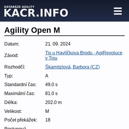
Agility Open M
Datum:
21. 09. 2024
Tis u Havlíčkova Brodu - AgiRevoluce
Závod:
v Tisu
Rozhodčí:
Škarnitzlová, Barbora (CZ)
Typ:
A
Standardní čas:
49.0 s
Maximální čas:
81.0 s
Délka:
202.0 m
Velikost:
M
Počet překážek:
18
Postupová