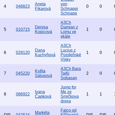
Aneta
von
4
048823
0
0
Fikarová
Schnappi
Schnapp
A3Ch
Denisa
Damian z
5
010715
1
0
Kopicová
Lomu ve
skále
A3Ch
Dana
Lucius z
6
029120
1
0
Kuchyňová
Pozdeňské
Vísky
A3Ch Bara
Květa
7
045220
Tajfú
2
0
Sálusová
Sobasan
Jump for
Ivana
Me ze
8
086922
1
1
Čapková
Smrčkova
dvora
Falco od
Markéta
DIS
042524
Křížovské
DIS
DIS