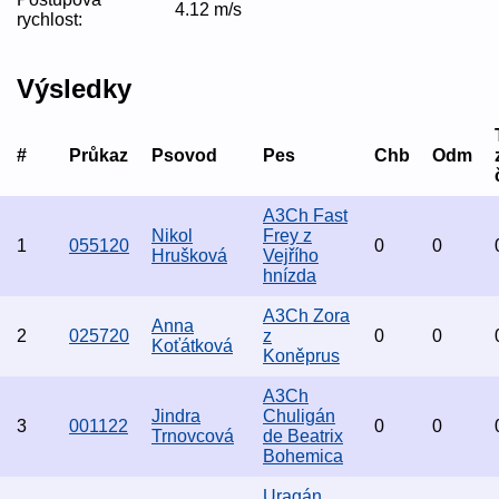
4.12 m/s
rychlost:
Výsledky
#
Průkaz
Psovod
Pes
Chb
Odm
A3Ch Fast
Nikol
Frey z
1
055120
0
0
Hrušková
Vejřího
hnízda
A3Ch Zora
Anna
2
025720
z
0
0
Koťátková
Koněprus
A3Ch
Jindra
Chuligán
3
001122
0
0
Trnovcová
de Beatrix
Bohemica
Uragán