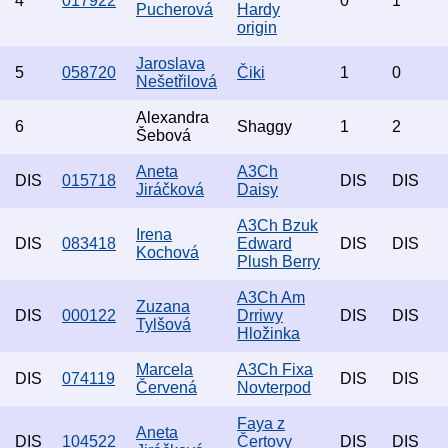
4
017922
0
1
Pucherová
Hardy
origin
Jaroslava
5
058720
Čiki
1
0
Nešetřilová
Alexandra
6
Shaggy
1
2
Šebová
Aneta
A3Ch
DIS
015718
DIS
DIS
Jiráčková
Daisy
A3Ch Bzuk
Irena
DIS
083418
Edward
DIS
DIS
Kochová
Plush Berry
A3Ch Am
Zuzana
DIS
000122
Drriwy
DIS
DIS
Tylšová
Hložinka
Marcela
A3Ch Fixa
DIS
074119
DIS
DIS
Červená
Novterpod
Faya z
Aneta
DIS
104522
Čertovy
DIS
DIS