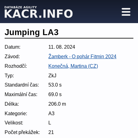
Jumping LA3
Datum:
11. 08. 2024
Závod:
Žamberk - O pohár Fitmin 2024
Rozhodčí:
Konečná, Martina (CZ)
Typ:
ZkJ
Standardní čas:
53.0 s
Maximální čas:
69.0 s
Délka:
206.0 m
Kategorie:
A3
Velikost:
L
Počet překážek:
21