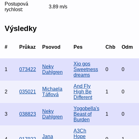
Postupová
3.89 m/s
rychlost:
Výsledky
#
Průkaz
Psovod
Pes
Chb
Odm
Xio gos
Neky
1
073422
Sweetness
0
0
Dahlgren
dreams
And Fly
Michaela
2
035021
High Be
1
0
Táflová
Different
Yogobella's
Neky
3
038823
Beast of
1
0
Dahlgren
Burden
A3Ch
Jana
Hope