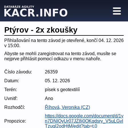
Ptýrov - 2x zkoušky
Přihlašování na tento závod je otevřené, končí 04. 12. 2026
v 15:00.
Abyste se mohli zaregistrovat na tento závod, musíte se
nejprve přihlásit pomocí odkazu v menu nahoře.
Číslo závodu:
26359
Datum:
05. 12. 2026
Terén:
písek s geotextilíí
Uvnitř:
Ano
Rozhodčí:
Říhová, Veronika (CZ)
https://docs.google.com/document/d/1y
Propozice:
n7DNlQyUr07JZ8j0OKqdsry_V5uLGvI
Tzuql2odHtM/edit?tab=t.0