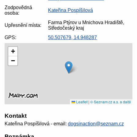
Zodpovědná
Kateřina Pospíšilová
osoba:
Farma Ptýrov u Mnichova Hradiště,
Upřesnění místa:
Středočeský kraj
GPS:
50.507679, 14.948287
+
−
Leaflet
|
© Seznam.cz a.s. a další
Kontakt
Kateřina Pospíšilová - email:
dogsinaction@seznam.cz
Poznámka