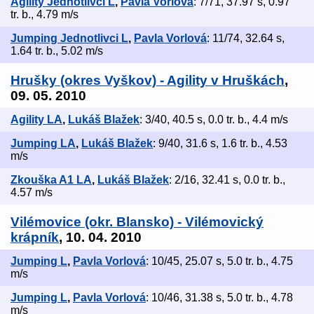
Agility Jednotlivci L
,
Pavla Vorlová
: 7/71, 37.97 s, 0.97
tr. b., 4.79 m/s
Jumping Jednotlivci L
,
Pavla Vorlová
: 11/74, 32.64 s,
1.64 tr. b., 5.02 m/s
Hrušky (okres Vyškov) - Agility v Hruškách
,
09. 05. 2010
Agility LA
,
Lukáš Blažek
: 3/40, 40.5 s, 0.0 tr. b., 4.4 m/s
Jumping LA
,
Lukáš Blažek
: 9/40, 31.6 s, 1.6 tr. b., 4.53
m/s
Zkouška A1 LA
,
Lukáš Blažek
: 2/16, 32.41 s, 0.0 tr. b.,
4.57 m/s
Vilémovice (okr. Blansko) - Vilémovický
krápník
, 10. 04. 2010
Jumping L
,
Pavla Vorlová
: 10/45, 25.07 s, 5.0 tr. b., 4.75
m/s
Jumping L
,
Pavla Vorlová
: 10/46, 31.38 s, 5.0 tr. b., 4.78
m/s