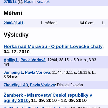
079512
(L)
,
Radim Knapek
Měření
2000-01-01
1. měření
64.0 cm
L
Výsledky
Horka nad Moravou - O pohár Lovecké chaty
,
04. 12. 2010
Agility L
,
Pavla Vorlová
: 12/44, 38.15 s, 5.0 tr. b., 3.93
m/s
Jumping L
,
Pavla Vorlová
: 15/44, 43.11 s, 18.11 tr. b.,
3.34 m/s
Zkoušky LA3
,
Pavla Vorlová
: Diskvalifikován
Žamberk - Mistrovství České republiky v
agility 2010
, 11. 09. 2010 - 12. 09. 2010