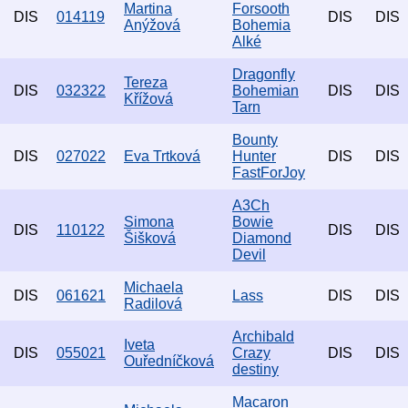
Martina
Forsooth
DIS
014119
DIS
DIS
Anýžová
Bohemia
Alké
Dragonfly
Tereza
DIS
032322
Bohemian
DIS
DIS
Křížová
Tarn
Bounty
DIS
027022
Eva Trtková
Hunter
DIS
DIS
FastForJoy
A3Ch
Simona
Bowie
DIS
110122
DIS
DIS
Šišková
Diamond
Devil
Michaela
DIS
061621
Lass
DIS
DIS
Radilová
Archibald
Iveta
DIS
055021
Crazy
DIS
DIS
Ouředníčková
destiny
Macaron