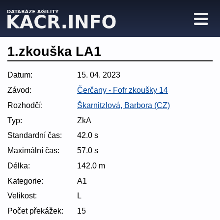
1.zkouška LA1
Datum:
15. 04. 2023
Závod:
Čerčany - Fofr zkoušky 14
Rozhodčí:
Škarnitzlová, Barbora (CZ)
Typ:
ZkA
Standardní čas:
42.0 s
Maximální čas:
57.0 s
Délka:
142.0 m
Kategorie:
A1
Velikost:
L
Počet překážek:
15