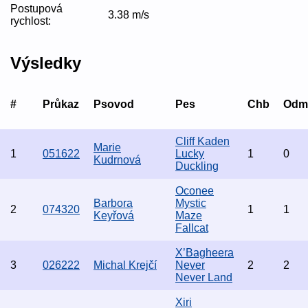
Postupová
3.38 m/s
rychlost:
Výsledky
#
Průkaz
Psovod
Pes
Chb
Odm
Cliff Kaden
Marie
1
051622
Lucky
1
0
Kudrnová
Duckling
Oconee
Barbora
Mystic
2
074320
1
1
Keyřová
Maze
Fallcat
X’Bagheera
3
026222
Michal Krejčí
Never
2
2
Never Land
Xiri