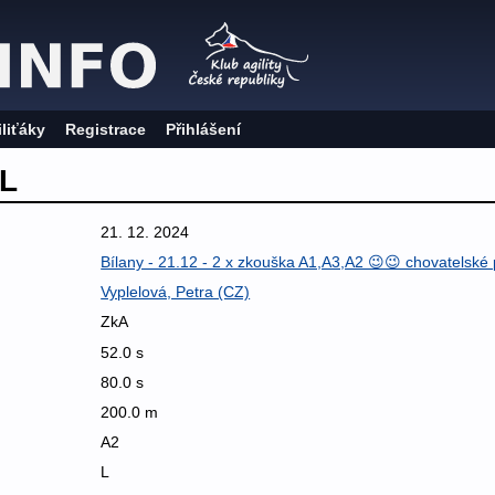
iliťáky
Registrace
Přihlášení
 L
21. 12. 2024
Bílany - 21.12 - 2 x zkouška A1,A3,A2 😉😉 chovatelsk
Vyplelová, Petra (CZ)
ZkA
52.0 s
80.0 s
200.0 m
A2
L