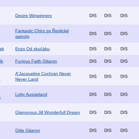
Desire Winwinners
DIS
DIS
DIS
Fantastic Chiro ze Řeplické
DIS
DIS
DIS
samoty
ak
Enzo Od skučáku
DIS
DIS
DIS
ík
Furious Faith Gitaron
DIS
DIS
DIS
A'Jacqueline Cochran Never
DIS
DIS
DIS
á
Never Land
Lotty Aussieland
DIS
DIS
DIS
á
Glamorous Jill Wonderfull Dream
DIS
DIS
DIS
Gitie Gitaron
DIS
DIS
DIS