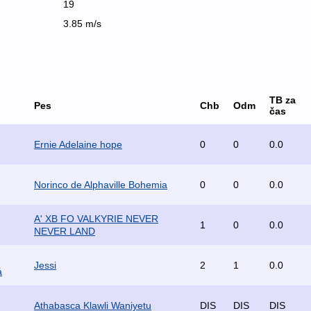
19
3.85 m/s
TB za
Pes
Chb
Odm
čas
Ernie Adelaine hope
0
0
0.0
Norinco de Alphaville Bohemia
0
0
0.0
A' XB FO VALKYRIE NEVER
1
0
0.0
NEVER LAND
Jessi
2
1
0.0
á
Athabasca Klawli Waniyetu
DIS
DIS
DIS