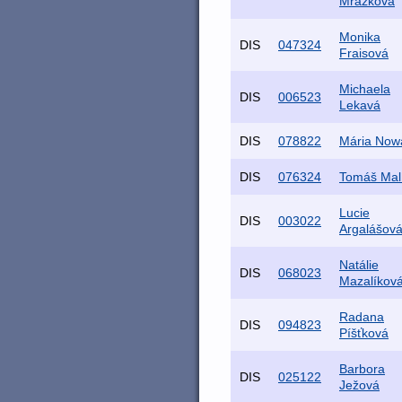
Mrázková
Monika
DIS
047324
Fraisová
Michaela
DIS
006523
Lekavá
DIS
078822
Mária Now
DIS
076324
Tomáš Mal
Lucie
DIS
003022
Argalášov
Natálie
DIS
068023
Mazalíkov
Radana
DIS
094823
Píšťková
Barbora
DIS
025122
Ježová