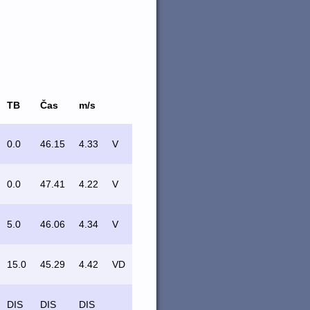
TB
Čas
m/s
0.0
46.15
4.33
V
0.0
47.41
4.22
V
5.0
46.06
4.34
V
15.0
45.29
4.42
VD
DIS
DIS
DIS