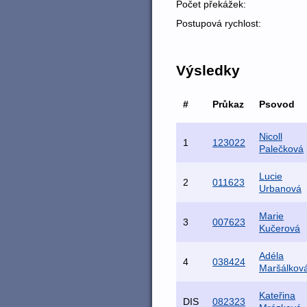
Počet překážek:
Postupová rychlost:
Výsledky
#
Průkaz
Psovod
Nicoll
1
123022
Palečková
Lucie
2
011623
Urbanová
Marie
3
007623
Kučerová
Adéla
4
038424
Maršálkov
Kateřina
DIS
082323