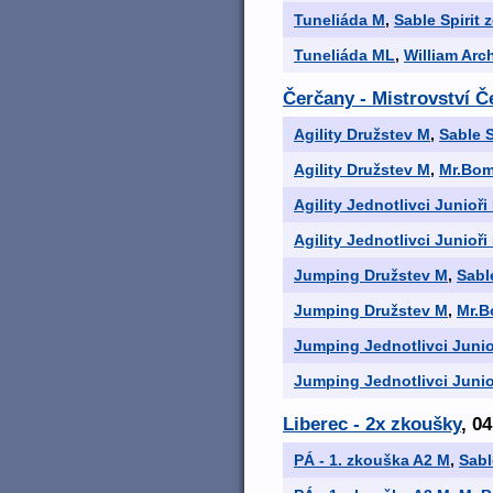
Tuneliáda M
,
Sable Spirit
Tuneliáda ML
,
William Arc
Čerčany - Mistrovství Č
Agility Družstev M
,
Sable S
Agility Družstev M
,
Mr.Bom
Agility Jednotlivci Junioři
Agility Jednotlivci Junioři
Jumping Družstev M
,
Sabl
Jumping Družstev M
,
Mr.B
Jumping Jednotlivci Junio
Jumping Jednotlivci Junio
Liberec - 2x zkoušky
, 04
PÁ - 1. zkouška A2 M
,
Sabl