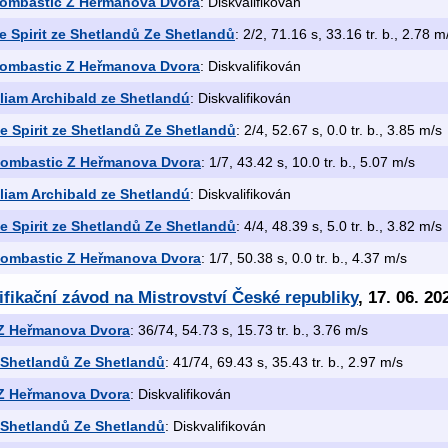
ombastic Z Heřmanova Dvora
: Diskvalifikován
e Spirit ze Shetlandů Ze Shetlandů
: 2/2, 71.16 s, 33.16 tr. b., 2.78 m
ombastic Z Heřmanova Dvora
: Diskvalifikován
lliam Archibald ze Shetlandú
: Diskvalifikován
e Spirit ze Shetlandů Ze Shetlandů
: 2/4, 52.67 s, 0.0 tr. b., 3.85 m/s
Bombastic Z Heřmanova Dvora
: 1/7, 43.42 s, 10.0 tr. b., 5.07 m/s
lliam Archibald ze Shetlandú
: Diskvalifikován
e Spirit ze Shetlandů Ze Shetlandů
: 4/4, 48.39 s, 5.0 tr. b., 3.82 m/s
Bombastic Z Heřmanova Dvora
: 1/7, 50.38 s, 0.0 tr. b., 4.37 m/s
ifikační závod na Mistrovství České republiky
, 17. 06. 20
Z Heřmanova Dvora
: 36/74, 54.73 s, 15.73 tr. b., 3.76 m/s
e Shetlandů Ze Shetlandů
: 41/74, 69.43 s, 35.43 tr. b., 2.97 m/s
Z Heřmanova Dvora
: Diskvalifikován
e Shetlandů Ze Shetlandů
: Diskvalifikován