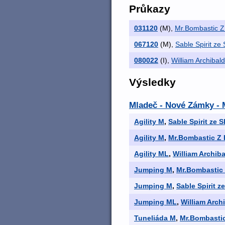
Průkazy
031120
(M)
,
Mr.Bombastic 
067120
(M)
,
Sable Spirit ze
080022
(I)
,
William Archibal
Výsledky
Mladeč - Nové Zámky - M
Agility M
,
Sable Spirit ze 
Agility M
,
Mr.Bombastic Z
Agility ML
,
William Archib
Jumping M
,
Mr.Bombastic
Jumping M
,
Sable Spirit 
Jumping ML
,
William Arch
Tuneliáda M
,
Mr.Bombasti