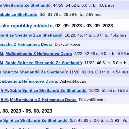
 ze Shetlandů Ze Shetlandů
: 44/59, 54.82 s, 5.0 tr. b., 4.01 m/s
hibald ze Shetlandú
: 3/3, 81.79 s, 26.79 tr. b., 2.69 m/s
eské republiky mládeže
, 02. 09. 2023 - 03. 09. 2023
pirit ze Shetlandů Ze Shetlandů
: 18/28, 45.74 s, 5.0 tr. b., 4.42 m/s
bastic Z Heřmanova Dvora
: Diskvalifikován
 M
,
Mr.Bombastic Z Heřmanova Dvora
: 4/22, 42.98 s, 0.0 tr. b., 4.98 
 M
,
Sable Spirit ze Shetlandů Ze Shetlandů
: 11/22, 46.31 s, 5.0 tr. b.
e Spirit ze Shetlandů Ze Shetlandů
: 11/28, 41.0 s, 0.0 tr. b., 4.54 m/s
ombastic Z Heřmanova Dvora
: Diskvalifikován
ři M
,
Sable Spirit ze Shetlandů Ze Shetlandů
: 10/22, 51.55 s, 15.55 
ři M
,
Mr.Bombastic Z Heřmanova Dvora
: Diskvalifikován
. 08. 2023 - 05. 08. 2023
e Spirit ze Shetlandů Ze Shetlandů
: 2/2, 48.83 s, 0.0 tr. b., 3.93 m/s