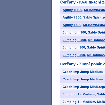
Čerčany - Kvalifikační 
Agility II 400
,
Mr.Bombasti
Agility I 300
,
Sable Spirit 
Agility I 400
,
Mr.Bombastic
Jumping II 300
,
Sable Spir
Jumping II 400
,
Mr.Bombas
Jumping I 300
,
Sable Spiri
Jumping I 400
,
Mr.Bombast
Čerčany - Zimní pohár 2
Czech Imp Jump Medium
,
Czech Imp Jump Medium
,
Czech Imp Jump MiniLarg
Jumping 1 - Medium
,
Sabl
Jumping 1 - Medium
,
Mr.B