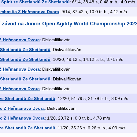
 Spirit ze Shetlandů Ze Shetlandů
: 6/14, 38.48 s, 0.48 tr. b., 4.0 m/s
ombastic Z Heřmanova Dvora
: 9/14, 37.42 s, 10.0 tr. b., 4.12 m/s
ní závod na Junior Open Agility World Championship 202
Z Heřmanova Dvora
: Diskvalifikován
e Shetlandů Ze Shetlandů
: Diskvalifikován
e Shetlandů Ze Shetlandů
: 10/20, 49.12 s, 14.12 tr. b., 3.71 m/s
Z Heřmanova Dvora
: Diskvalifikován
e Shetlandů Ze Shetlandů
: Diskvalifikován
Z Heřmanova Dvora
: Diskvalifikován
 ze Shetlandů Ze Shetlandů
: 12/20, 51.79 s, 21.79 tr. b., 3.09 m/s
c Z Heřmanova Dvora
: Diskvalifikován
c Z Heřmanova Dvora
: 1/20, 29.72 s, 0.0 tr. b., 4.78 m/s
 ze Shetlandů Ze Shetlandů
: 11/20, 35.26 s, 6.26 tr. b., 4.03 m/s