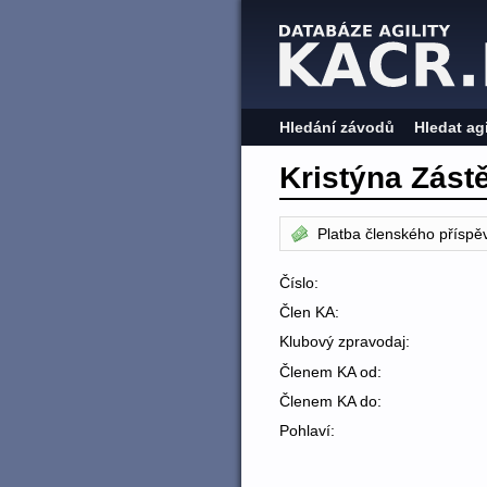
Hledání závodů
Hledat ag
Kristýna Zást
Platba členského příspě
Číslo:
Člen KA:
Klubový zpravodaj:
Členem KA od:
Členem KA do:
Pohlaví: