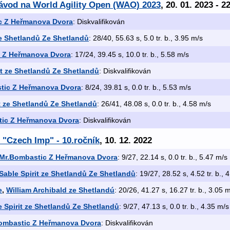
závod na World Agility Open (WAO) 2023
, 20. 01. 2023 - 2
c Z Heřmanova Dvora
: Diskvalifikován
ze Shetlandů Ze Shetlandů
: 28/40, 55.63 s, 5.0 tr. b., 3.95 m/s
 Z Heřmanova Dvora
: 17/24, 39.45 s, 10.0 tr. b., 5.58 m/s
it ze Shetlandů Ze Shetlandů
: Diskvalifikován
tic Z Heřmanova Dvora
: 8/24, 39.81 s, 0.0 tr. b., 5.53 m/s
t ze Shetlandů Ze Shetlandů
: 26/41, 48.08 s, 0.0 tr. b., 4.58 m/s
ic Z Heřmanova Dvora
: Diskvalifikován
 "Czech Imp" - 10.ročník
, 10. 12. 2022
Mr.Bombastic Z Heřmanova Dvora
: 9/27, 22.14 s, 0.0 tr. b., 5.47 m/s
Sable Spirit ze Shetlandů Ze Shetlandů
: 19/27, 28.52 s, 4.52 tr. b., 
e
,
William Archibald ze Shetlandú
: 20/26, 41.27 s, 16.27 tr. b., 3.05 
e Spirit ze Shetlandů Ze Shetlandů
: 9/27, 47.13 s, 0.0 tr. b., 4.35 m/s
ombastic Z Heřmanova Dvora
: Diskvalifikován