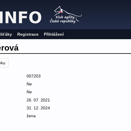
iliťáky
Registrace
Přihlášení
ěrová
vku
007203
Ne
Ne
26. 07. 2021
31. 12. 2024
žena