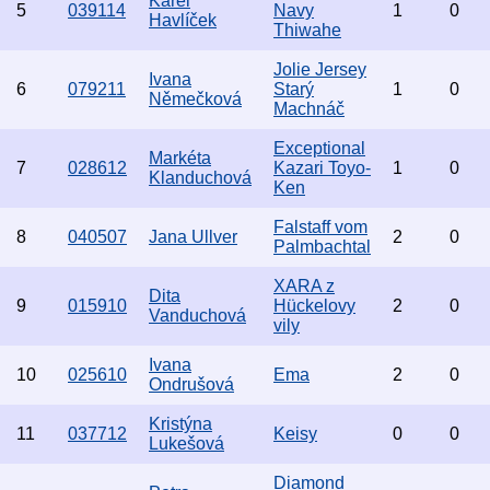
Karel
5
039114
Navy
1
0
Havlíček
Thiwahe
Jolie Jersey
Ivana
6
079211
Starý
1
0
Němečková
Machnáč
Exceptional
Markéta
7
028612
Kazari Toyo-
1
0
Klanduchová
Ken
Falstaff vom
8
040507
Jana Ullver
2
0
Palmbachtal
XARA z
Dita
9
015910
Hückelovy
2
0
Vanduchová
vily
Ivana
10
025610
Ema
2
0
Ondrušová
Kristýna
11
037712
Keisy
0
0
Lukešová
Diamond