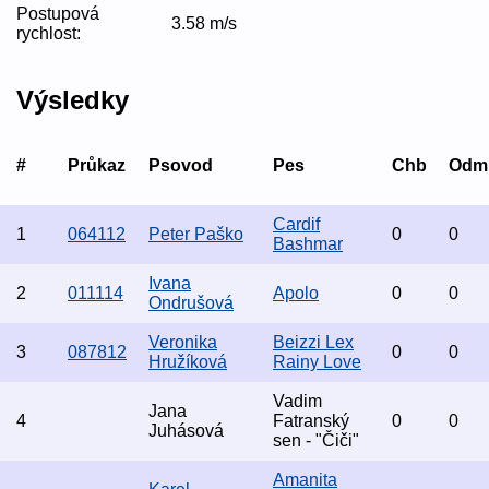
Postupová
3.58 m/s
rychlost:
Výsledky
#
Průkaz
Psovod
Pes
Chb
Odm
Cardif
1
064112
Peter Paško
0
0
Bashmar
Ivana
2
011114
Apolo
0
0
Ondrušová
Veronika
Beizzi Lex
3
087812
0
0
Hružíková
Rainy Love
Vadim
Jana
4
Fatranský
0
0
Juhásová
sen - "Čiči"
Amanita