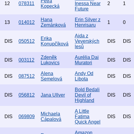
Petra
12
078311
Inessa Near
2
1
Kopecká
Future
Hana
Erin Silver z
13
014012
1
0
Zemánková
Henrisaru
Aida z
Erika
DIS
050512
Veverských
DIS
DIS
Konupčíková
lesů
Zdeněk
Aurélia Dai
DIS
003112
DIS
DIS
Lukovics
Muratori
Alena
Andy Od
DIS
087512
DIS
DIS
Semelová
Libota
Bold Bedali
DIS
056812
Jana Ullver
Devil of
DIS
DIS
Highland
A Little
Michaela
DIS
069809
Fatima
DIS
DIS
Cápalová
Quick Angel
Amazon