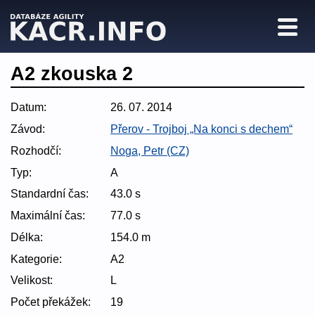
A2 zkouska 2
Datum:
26. 07. 2014
Závod:
Přerov - Trojboj „Na konci s dechem“
Rozhodčí:
Noga, Petr (CZ)
Typ:
A
Standardní čas:
43.0 s
Maximální čas:
77.0 s
Délka:
154.0 m
Kategorie:
A2
Velikost:
L
Počet překážek:
19