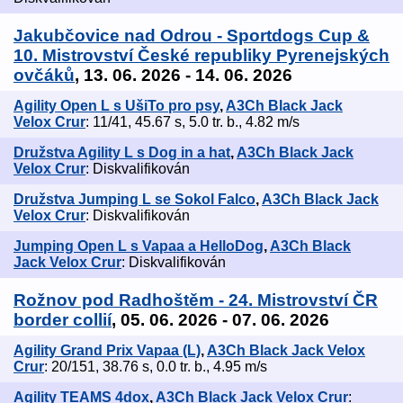
Jakubčovice nad Odrou - Sportdogs Cup &
10. Mistrovství České republiky Pyrenejských
ovčáků
, 13. 06. 2026 - 14. 06. 2026
Agility Open L s UšiTo pro psy
,
A3Ch Black Jack
Velox Crur
: 11/41, 45.67 s, 5.0 tr. b., 4.82 m/s
Družstva Agility L s Dog in a hat
,
A3Ch Black Jack
Velox Crur
: Diskvalifikován
Družstva Jumping L se Sokol Falco
,
A3Ch Black Jack
Velox Crur
: Diskvalifikován
Jumping Open L s Vapaa a HelloDog
,
A3Ch Black
Jack Velox Crur
: Diskvalifikován
Rožnov pod Radhoštěm - 24. Mistrovství ČR
border collií
, 05. 06. 2026 - 07. 06. 2026
Agility Grand Prix Vapaa (L)
,
A3Ch Black Jack Velox
Crur
: 20/151, 38.76 s, 0.0 tr. b., 4.95 m/s
Agility TEAMS 4dox
,
A3Ch Black Jack Velox Crur
: