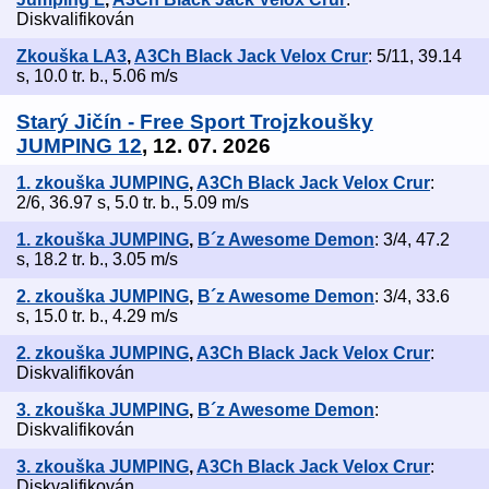
Diskvalifikován
Zkouška LA3
,
A3Ch Black Jack Velox Crur
: 5/11, 39.14
s, 10.0 tr. b., 5.06 m/s
Starý Jičín - Free Sport Trojzkoušky
JUMPING 12
, 12. 07. 2026
1. zkouška JUMPING
,
A3Ch Black Jack Velox Crur
:
2/6, 36.97 s, 5.0 tr. b., 5.09 m/s
1. zkouška JUMPING
,
B´z Awesome Demon
: 3/4, 47.2
s, 18.2 tr. b., 3.05 m/s
2. zkouška JUMPING
,
B´z Awesome Demon
: 3/4, 33.6
s, 15.0 tr. b., 4.29 m/s
2. zkouška JUMPING
,
A3Ch Black Jack Velox Crur
:
Diskvalifikován
3. zkouška JUMPING
,
B´z Awesome Demon
:
Diskvalifikován
3. zkouška JUMPING
,
A3Ch Black Jack Velox Crur
:
Diskvalifikován