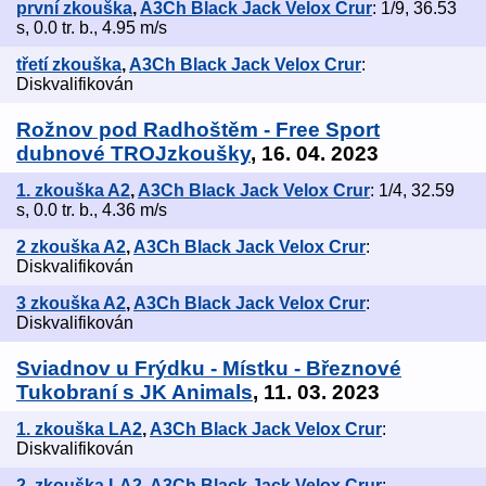
první zkouška
,
A3Ch Black Jack Velox Crur
: 1/9, 36.53
s, 0.0 tr. b., 4.95 m/s
třetí zkouška
,
A3Ch Black Jack Velox Crur
:
Diskvalifikován
Rožnov pod Radhoštěm - Free Sport
dubnové TROJzkoušky
, 16. 04. 2023
1. zkouška A2
,
A3Ch Black Jack Velox Crur
: 1/4, 32.59
s, 0.0 tr. b., 4.36 m/s
2 zkouška A2
,
A3Ch Black Jack Velox Crur
:
Diskvalifikován
3 zkouška A2
,
A3Ch Black Jack Velox Crur
:
Diskvalifikován
Sviadnov u Frýdku - Místku - Březnové
Tukobraní s JK Animals
, 11. 03. 2023
1. zkouška LA2
,
A3Ch Black Jack Velox Crur
:
Diskvalifikován
2. zkouška LA2
,
A3Ch Black Jack Velox Crur
: