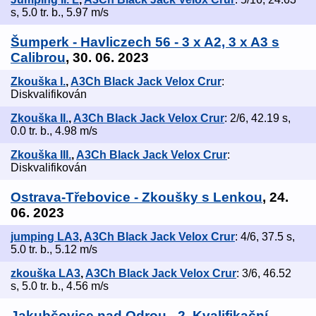
s, 5.0 tr. b., 5.97 m/s
Šumperk - Havliczech 56 - 3 x A2, 3 x A3 s
Calibrou
, 30. 06. 2023
Zkouška I.
,
A3Ch Black Jack Velox Crur
:
Diskvalifikován
Zkouška II.
,
A3Ch Black Jack Velox Crur
: 2/6, 42.19 s,
0.0 tr. b., 4.98 m/s
Zkouška III.
,
A3Ch Black Jack Velox Crur
:
Diskvalifikován
Ostrava-Třebovice - Zkoušky s Lenkou
, 24.
06. 2023
jumping LA3
,
A3Ch Black Jack Velox Crur
: 4/6, 37.5 s,
5.0 tr. b., 5.12 m/s
zkouška LA3
,
A3Ch Black Jack Velox Crur
: 3/6, 46.52
s, 5.0 tr. b., 4.56 m/s
Jakubčovice nad Odrou - 2. Kvalifikační