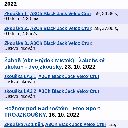
2022
Zkouška 1.
,
A3Ch Black Jack Velox Crur
: 1/9, 34.38 s,
0.0 tr. b., 4.89 m/s
Zkouška 2.
,
A3Ch Black Jack Velox Crur
: 2/9, 37.06 s,
0.0 tr. b., 4.8 m/s
Zkouška 3.
,
A3Ch Black Jack Velox Crur
:
Diskvalifikován
Žabeň (okr. Frýdek-Místek) - Žabeňský
skokan - dvojzkoušky
, 23. 10. 2022
zkouška LA2 1
,
A3Ch Black Jack Velox Crur
:
Diskvalifikován
zkouška LA2 2
,
A3Ch Black Jack Velox Crur
:
Diskvalifikován
Rožnov pod Radhoštěm - Free Sport
TROJZKOUŠKY
, 16. 10. 2022
Zkouška A2 1 běh
,
A3Ch Black Jack Velox Crur
: 1/5,