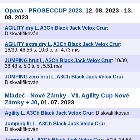
Opava - PROSECCUP 2023
, 12. 08. 2023 - 13.
08. 2023
AGILITY dry L
,
A3Ch Black Jack Velox Crur
:
Diskvalifikován
AGILITY extra dry L
,
A3Ch Black Jack Velox Crur
:
16/39, 46.56 s, 10.0 tr. b., 4.73 m/s
JUMPING brut L
,
A3Ch Black Jack Velox Crur
: 10/39,
38.48 s, 5.0 tr. b., 5.51 m/s
JUMPING zero brut L
,
A3Ch Black Jack Velox Crur
:
Diskvalifikován
Mladeč - Nové Zámky - VII. Agility Cup Nové
Zámky + J0
, 01. 07. 2023
Agility L
,
A3Ch Black Jack Velox Crur
: Diskvalifikován
Jumping III. L
,
A3Ch Black Jack Velox Crur
:
Diskvalifikován
Jumping II. L
,
A3Ch Black Jack Velox Crur
: 5/16, 24.63