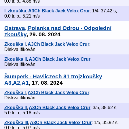
0.0 tr. b., 4.88 m/s
I. zkouška
,
A3Ch Black Jack Velox Crur
: 1/4, 37.42 s,
0.0 tr. b., 5.21 m/s
Ostrava, Polanka nad Odrou - Odpolední
zkoušky
, 29. 08. 2024
Zkouška I
,
A3Ch Black Jack Velox Crur
:
Diskvalifikován
Zkouška II
,
A3Ch Black Jack Velox Crur
:
Diskvalifikován
Šumperk - Havliczech 81 trojzkoušky
A3,A2,A1
, 17. 08. 2024
Zkouška I
,
A3Ch Black Jack Velox Crur
:
Diskvalifikován
Zkouška II
,
A3Ch Black Jack Velox Crur
: 3/5, 38.62 s,
5.0 tr. b., 5.18 m/s
Zkouška III
,
A3Ch Black Jack Velox Crur
: 1/5, 35.92 s,
0.0 tr. b., 5.07 m/s