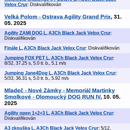
Velox Crur
: Diskvalifikován
Velká Polom - Ostrava Agility Grand Prix
, 31.
05. 2025
Agility ZAMI DOG L
,
A3Ch Black Jack Velox Crur
:
Diskvalifikován
Finále L
,
A3Ch Black Jack Velox Crur
: Diskvalifikován
Jumping FOX PET L
,
A3Ch Black Jack Velox Crur
:
8/32, 37.25 s, 5.0 tr. b., 5.1 m/s
Jumping Jane4Dog L
,
A3Ch Black Jack Velox Crur
:
5/33, 36.31 s, 5.0 tr. b., 5.92 m/s
Mladeč - Nové Zámky - Memoriál Martinky
Smolkové - Olomoucký DOG RUN IV
, 10. 05.
2025
Agility open 1+2+3 L
,
A3Ch Black Jack Velox Crur
:
Diskvalifikován
A3 zkouška L
,
A3Ch Black Jack Velox Crur
: 5/12,