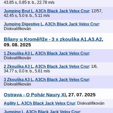
43.85 s, 0.85 tr. b., 22.78 m/s
Jumping Brut L
,
A3Ch Black Jack Velox Crur
: 12/57,
42.45 s, 5.0 tr. b., 5.11 m/s
Jumping Digestive L
,
A3Ch Black Jack Velox Crur
:
Diskvalifikován
Bílany u Kroměříže - 3 x zkouška A1,A3,A2
,
09. 08. 2025
1 Zkouška A3 L
,
A3Ch Black Jack Velox Crur
:
Diskvalifikován
2 Zkouška A3 L
,
A3Ch Black Jack Velox Crur
: 1/6,
34.77 s, 0.0 tr. b., 5.61 m/s
3 Zkouška A3 L
,
A3Ch Black Jack Velox Crur
:
Diskvalifikován
Ostrava - O Pohár Naury XI
, 27. 07. 2025
Agility L
,
A3Ch Black Jack Velox Crur
: Diskvalifikován
Jumping L
,
A3Ch Black Jack Velox Crur
: