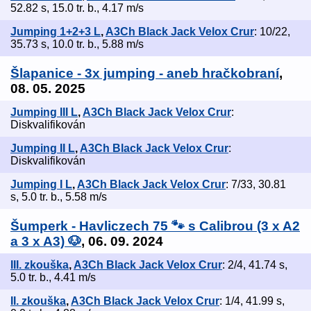
52.82 s, 15.0 tr. b., 4.17 m/s
Jumping 1+2+3 L
,
A3Ch Black Jack Velox Crur
: 10/22,
35.73 s, 10.0 tr. b., 5.88 m/s
Šlapanice - 3x jumping - aneb hračkobraní
,
08. 05. 2025
Jumping III L
,
A3Ch Black Jack Velox Crur
:
Diskvalifikován
Jumping II L
,
A3Ch Black Jack Velox Crur
:
Diskvalifikován
Jumping I L
,
A3Ch Black Jack Velox Crur
: 7/33, 30.81
s, 5.0 tr. b., 5.58 m/s
Šumperk - Havliczech 75 🐾 s Calibrou (3 x A2
a 3 x A3) 🐶
, 06. 09. 2024
III. zkouška
,
A3Ch Black Jack Velox Crur
: 2/4, 41.74 s,
5.0 tr. b., 4.41 m/s
II. zkouška
,
A3Ch Black Jack Velox Crur
: 1/4, 41.99 s,