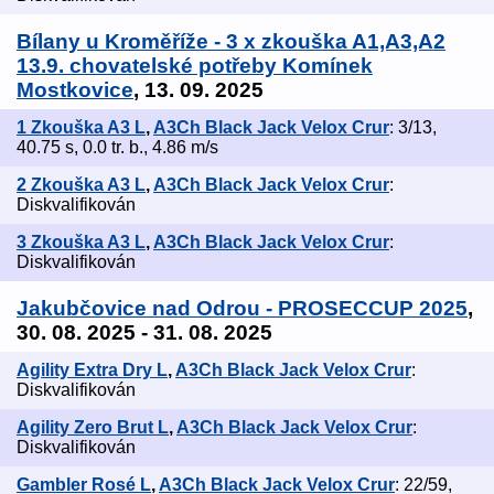
Bílany u Kroměříže - 3 x zkouška A1,A3,A2
13.9. chovatelské potřeby Komínek
Mostkovice
, 13. 09. 2025
1 Zkouška A3 L
,
A3Ch Black Jack Velox Crur
: 3/13,
40.75 s, 0.0 tr. b., 4.86 m/s
2 Zkouška A3 L
,
A3Ch Black Jack Velox Crur
:
Diskvalifikován
3 Zkouška A3 L
,
A3Ch Black Jack Velox Crur
:
Diskvalifikován
Jakubčovice nad Odrou - PROSECCUP 2025
,
30. 08. 2025 - 31. 08. 2025
Agility Extra Dry L
,
A3Ch Black Jack Velox Crur
:
Diskvalifikován
Agility Zero Brut L
,
A3Ch Black Jack Velox Crur
:
Diskvalifikován
Gambler Rosé L
,
A3Ch Black Jack Velox Crur
: 22/59,