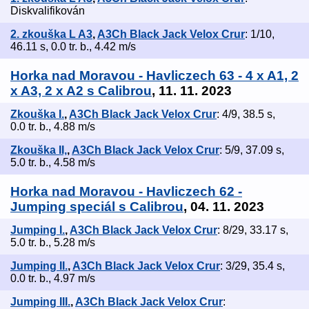
Diskvalifikován
2. zkouška L A3
,
A3Ch Black Jack Velox Crur
: 1/10,
46.11 s, 0.0 tr. b., 4.42 m/s
Horka nad Moravou - Havliczech 63 - 4 x A1, 2
x A3, 2 x A2 s Calibrou
, 11. 11. 2023
Zkouška I.
,
A3Ch Black Jack Velox Crur
: 4/9, 38.5 s,
0.0 tr. b., 4.88 m/s
Zkouška II,
,
A3Ch Black Jack Velox Crur
: 5/9, 37.09 s,
5.0 tr. b., 4.58 m/s
Horka nad Moravou - Havliczech 62 -
Jumping speciál s Calibrou
, 04. 11. 2023
Jumping I.
,
A3Ch Black Jack Velox Crur
: 8/29, 33.17 s,
5.0 tr. b., 5.28 m/s
Jumping II.
,
A3Ch Black Jack Velox Crur
: 3/29, 35.4 s,
0.0 tr. b., 4.97 m/s
Jumping III.
,
A3Ch Black Jack Velox Crur
: