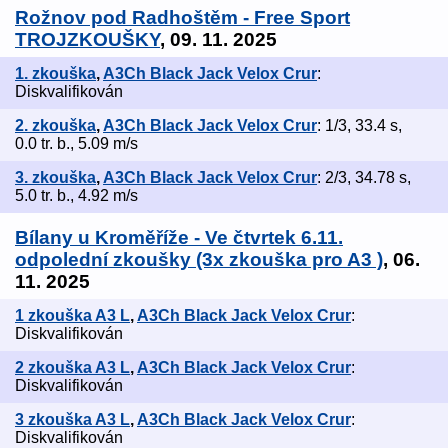
Rožnov pod Radhoštěm - Free Sport
TROJZKOUŠKY
, 09. 11. 2025
1. zkouška
,
A3Ch Black Jack Velox Crur
:
Diskvalifikován
2. zkouška
,
A3Ch Black Jack Velox Crur
: 1/3, 33.4 s,
0.0 tr. b., 5.09 m/s
3. zkouška
,
A3Ch Black Jack Velox Crur
: 2/3, 34.78 s,
5.0 tr. b., 4.92 m/s
Bílany u Kroměříže - Ve čtvrtek 6.11.
odpolední zkoušky (3x zkouška pro A3 )
, 06.
11. 2025
1 zkouška A3 L
,
A3Ch Black Jack Velox Crur
:
Diskvalifikován
2 zkouška A3 L
,
A3Ch Black Jack Velox Crur
:
Diskvalifikován
3 zkouška A3 L
,
A3Ch Black Jack Velox Crur
:
Diskvalifikován