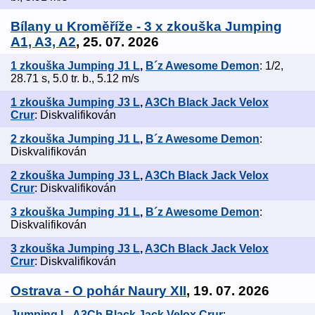
Bílany u Kroměříže - 3 x zkouška Jumping
A1, A3, A2
, 25. 07. 2026
1 zkouška Jumping J1 L
,
B´z Awesome Demon
: 1/2,
28.71 s, 5.0 tr. b., 5.12 m/s
1 zkouška Jumping J3 L
,
A3Ch Black Jack Velox
Crur
: Diskvalifikován
2 zkouška Jumping J1 L
,
B´z Awesome Demon
:
Diskvalifikován
2 zkouška Jumping J3 L
,
A3Ch Black Jack Velox
Crur
: Diskvalifikován
3 zkouška Jumping J1 L
,
B´z Awesome Demon
:
Diskvalifikován
3 zkouška Jumping J3 L
,
A3Ch Black Jack Velox
Crur
: Diskvalifikován
Ostrava - O pohár Naury XII
, 19. 07. 2026
Jumping L
,
A3Ch Black Jack Velox Crur
: