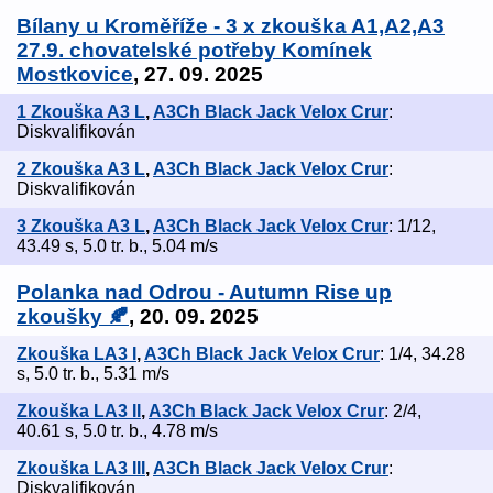
Bílany u Kroměříže - 3 x zkouška A1,A2,A3
27.9. chovatelské potřeby Komínek
Mostkovice
, 27. 09. 2025
1 Zkouška A3 L
,
A3Ch Black Jack Velox Crur
:
Diskvalifikován
2 Zkouška A3 L
,
A3Ch Black Jack Velox Crur
:
Diskvalifikován
3 Zkouška A3 L
,
A3Ch Black Jack Velox Crur
: 1/12,
43.49 s, 5.0 tr. b., 5.04 m/s
Polanka nad Odrou - Autumn Rise up
zkoušky 🍂
, 20. 09. 2025
Zkouška LA3 I
,
A3Ch Black Jack Velox Crur
: 1/4, 34.28
s, 5.0 tr. b., 5.31 m/s
Zkouška LA3 II
,
A3Ch Black Jack Velox Crur
: 2/4,
40.61 s, 5.0 tr. b., 4.78 m/s
Zkouška LA3 III
,
A3Ch Black Jack Velox Crur
:
Diskvalifikován