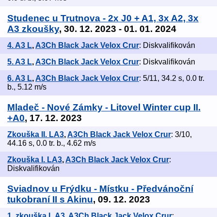
Studenec u Trutnova - 2x J0 + A1, 3x A2, 3x
A3 zkoušky
, 30. 12. 2023 - 01. 01. 2024
4. A3 L
,
A3Ch Black Jack Velox Crur
: Diskvalifikován
5. A3 L
,
A3Ch Black Jack Velox Crur
: Diskvalifikován
6. A3 L
,
A3Ch Black Jack Velox Crur
: 5/11, 34.2 s, 0.0 tr.
b., 5.12 m/s
Mladeč - Nové Zámky - Litovel Winter cup II.
+A0
, 17. 12. 2023
Zkouška II. LA3
,
A3Ch Black Jack Velox Crur
: 3/10,
44.16 s, 0.0 tr. b., 4.62 m/s
Zkouška I. LA3
,
A3Ch Black Jack Velox Crur
:
Diskvalifikován
Sviadnov u Frýdku - Místku - Předvánoční
tukobraní II s Akinu
, 09. 12. 2023
1. zkouška L A3
,
A3Ch Black Jack Velox Crur
: