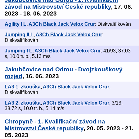
závod na Mistrovství České republiky
, 17. 06.
2023 - 18. 06. 2023
Agility I L
,
A3Ch Black Jack Velox Crur
: Diskvalifikován
Jumping II L
,
A3Ch Black Jack Velox Crur
:
Diskvalifikován
Jumping I L
,
A3Ch Black Jack Velox Crur
: 41/93, 37.03
s, 10.0 tr. b., 5.13 m/s
Jakubčovice nad Odrou - Dvojzkouškový
rozjed
, 16. 06. 2023
LA3 1. zkouška
,
A3Ch Black Jack Velox Crur
:
Diskvalifikován
LA3 2. zkouška
,
A3Ch Black Jack Velox Crur
: 3/13,
38.72 s, 10.0 tr. b., 5.14 m/s
Chropyně - 1. Kvalifikační závod na
Mistrovství České republiky
, 20. 05. 2023 - 21.
05. 2023