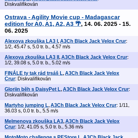
Diskvalifikován
Ostrava - Agility Movie cup - Madagascar
edition for A0, A1, A2, A3 🌴
, 14. 06. 2025 - 15.
06. 2025
Alexova zkouška LA3 I
,
A3Ch Black Jack Velox Crur
:
1/2, 45.47 s, 5.0 tr. b., 4.57 m/s
Alexova zkouška LA3 II
,
A3Ch Black Jack Velox Crur
:
1/2, 39.08 s, 5.0 tr. b., 5.02 m/s
FINÁLE ty tak rád trsáš L
,
A3Ch Black Jack Velox
Crur
: Diskvalifikován
Gloriin běh s DaisyPet L
,
A3Ch Black Jack Velox Crur
:
Diskvalifikován
Martyho jumping L
,
A3Ch Black Jack Velox Crur
: 1/11,
36.03 s, 0.0 tr. b., 5.5 m/s
Melmenova zkouška LA3
,
A3Ch Black Jack Velox
Crur
: 1/2, 41.05 s, 5.0 tr. b., 5.36 m/s
MotoMoto challenge s PEStore L
,
A3Ch Black Jack