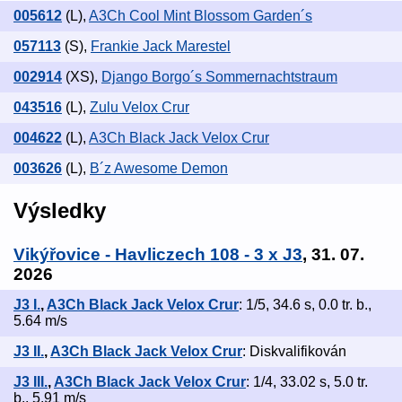
005612
(L)
,
A3Ch Cool Mint Blossom Garden´s
057113
(S)
,
Frankie Jack Marestel
002914
(XS)
,
Django Borgo´s Sommernachtstraum
043516
(L)
,
Zulu Velox Crur
004622
(L)
,
A3Ch Black Jack Velox Crur
003626
(L)
,
B´z Awesome Demon
Výsledky
Vikýřovice - Havliczech 108 - 3 x J3
, 31. 07.
2026
J3 I.
,
A3Ch Black Jack Velox Crur
: 1/5, 34.6 s, 0.0 tr. b.,
5.64 m/s
J3 II.
,
A3Ch Black Jack Velox Crur
: Diskvalifikován
J3 III.
,
A3Ch Black Jack Velox Crur
: 1/4, 33.02 s, 5.0 tr.
b., 5.91 m/s