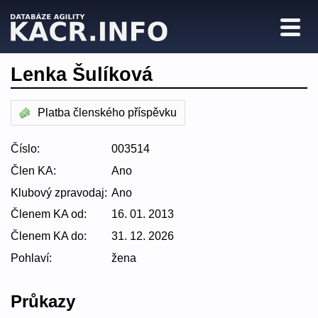
Lenka Šulíková
Platba členského příspěvku
Číslo:
003514
Člen KA:
Ano
Klubový zpravodaj:
Ano
Členem KA od:
16. 01. 2013
Členem KA do:
31. 12. 2026
Pohlaví:
žena
Průkazy