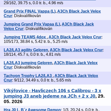
29/162, 39.75 s, 0.0 tr. b., 4.96 m/s
Grand Prix FINAL Vappa (L)
,
A3Ch Black Jack Velox
Crur
: Diskvalifikován
Jumping Grand Prix Vapaa (L)
,
A3Ch Black Jack
Velox Crur
: Diskvalifikován
Jumping TEAMS 4dox
,
A3Ch Black Jack Velox Crur
:
105/173, 38.84 s, 5.42 tr. b., 5.25 m/s
LA2/LA3 agility Geloren
,
A3Ch Black Jack Velox Crur
:
18/114, 45.7 s, 0.0 tr. b., 4.81 m/s
LA2/LA3 jumping Geloren
,
A3Ch Black Jack Velox
Crur
: Diskvalifikován
Tachyon Trophy LA2/LA3
,
A3Ch Black Jack Velox
Crur
: 9/112, 34.49 s, 0.0 tr. b., 5.65 m/s
Vikýřovice - Havliczech 106 s Calibrou - 3 x
jumping J3 aneb jedeme na JCh + 2 x J0
, 29.
05. 2026
Hra J0 I.
,
B´z Awesome Demon
: 1/3, 20.24 s, 0.0 tr. b.,