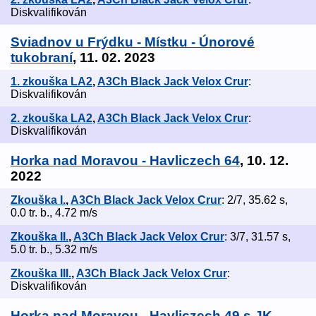
Diskvalifikován
Sviadnov u Frýdku - Místku - Únorové
tukobraní
, 11. 02. 2023
1. zkouška LA2
,
A3Ch Black Jack Velox Crur
:
Diskvalifikován
2. zkouška LA2
,
A3Ch Black Jack Velox Crur
:
Diskvalifikován
Horka nad Moravou - Havliczech 64
, 10. 12.
2022
Zkouška I.
,
A3Ch Black Jack Velox Crur
: 2/7, 35.62 s,
0.0 tr. b., 4.72 m/s
Zkouška II.
,
A3Ch Black Jack Velox Crur
: 3/7, 31.57 s,
5.0 tr. b., 5.32 m/s
Zkouška III.
,
A3Ch Black Jack Velox Crur
:
Diskvalifikován
Horka nad Moravou - Havliczech 49 s JK