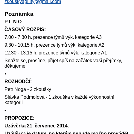
zkouskyagility@gmail.com
Poznámka
P L N O
ČASOVÝ ROZPIS:
7.00 - 7.30 h. prezence týmů výk. kategorie A3
9.30 - 10.15 h. prezence týmů výk. kategorie A2
12.30 - 13:15 h. prezence týmů výk. kategorie A1
Snažte se, prosíme, přijet spíš na začátek vaší přejímky,
děkujeme.
•
ROZHODČÍ:
Petr Noga - 2 zkoušky
Slávka Podmolová - 1 zkouška v každé výkonnostní
kategorii
•
PROPOZICE:
Uzávěrka 21. července 2014.
Uzávěrka je datum, po kterém nebude možno provádět