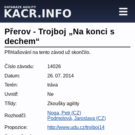
Přerov - Trojboj „Na konci s
dechem“
Přihlašování na tento závod už skončilo.
Číslo závodu:
14026
Datum:
26. 07. 2014
Terén:
tráva
Uvnitř:
Ne
Třídy:
Zkoušky agility
Noga, Petr (CZ)
Rozhodčí:
Podmolová, Jaroslava (CZ)
Propozice:
http://www.udu.cz/trojboj14