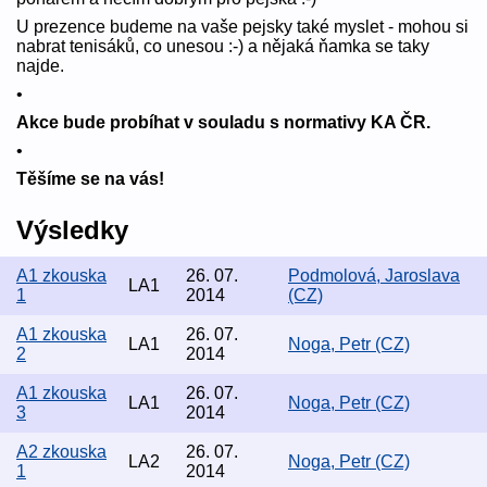
U prezence budeme na vaše pejsky také myslet - mohou si
nabrat tenisáků, co unesou :-) a nějaká ňamka se taky
najde.
•
Akce bude probíhat v souladu s normativy KA ČR.
•
Těšíme se na vás!
Výsledky
A1 zkouska
26. 07.
Podmolová, Jaroslava
LA1
1
2014
(CZ)
A1 zkouska
26. 07.
LA1
Noga, Petr (CZ)
2
2014
A1 zkouska
26. 07.
LA1
Noga, Petr (CZ)
3
2014
A2 zkouska
26. 07.
LA2
Noga, Petr (CZ)
1
2014