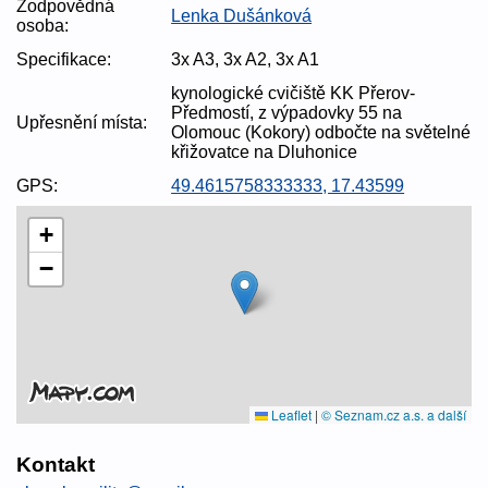
Zodpovědná
Lenka Dušánková
osoba:
Specifikace:
3x A3, 3x A2, 3x A1
kynologické cvičiště KK Přerov-
Předmostí, z výpadovky 55 na
Upřesnění místa:
Olomouc (Kokory) odbočte na světelné
křižovatce na Dluhonice
GPS:
49.4615758333333, 17.43599
+
−
Leaflet
|
© Seznam.cz a.s. a další
Kontakt