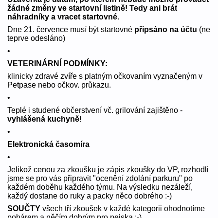
žádné změny ve startovní listině! Tedy ani brát
náhradníky a vracet startovné.
Dne 21. července musí být startovné
připsáno na účtu
(ne
teprve odesláno)
•
VETERINÁRNÍ PODMÍNKY:
klinicky zdravé zvíře s platným očkovaním vyznačeným v
Petpase nebo očkov. průkazu.
•
Teplé i studené občerstvení vč. grilování zajištěno -
vyhlášená kuchyně!
•
Elektronická časomíra
•
Jelikož cenou za zkoušku je zápis zkoušky do VP, rozhodli
jsme se pro vás připravit "ocenění zdolání parkuru" po
každém doběhu každého týmu. Na výsledku nezáleží,
každý dostane do ruky a packy něco dobrého :-)
SOUČTY
všech tří zkoušek v každé kategorii ohodnotíme
pohárem a něčím dobrým pro pejska :-)