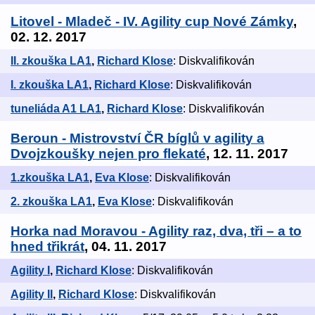
Litovel - Mladeč - IV. Agility cup Nové Zámky
,
02. 12. 2017
II. zkouška LA1
,
Richard Klose
: Diskvalifikován
I. zkouška LA1
,
Richard Klose
: Diskvalifikován
tuneliáda A1 LA1
,
Richard Klose
: Diskvalifikován
Beroun - Mistrovství ČR bíglů v agility a
Dvojzkoušky nejen pro flekaté
, 12. 11. 2017
1.zkouška LA1
,
Eva Klose
: Diskvalifikován
2. zkouška LA1
,
Eva Klose
: Diskvalifikován
Horka nad Moravou - Agility raz, dva, tři – a to
hned třikrát
, 04. 11. 2017
Agility I
,
Richard Klose
: Diskvalifikován
Agility II
,
Richard Klose
: Diskvalifikován