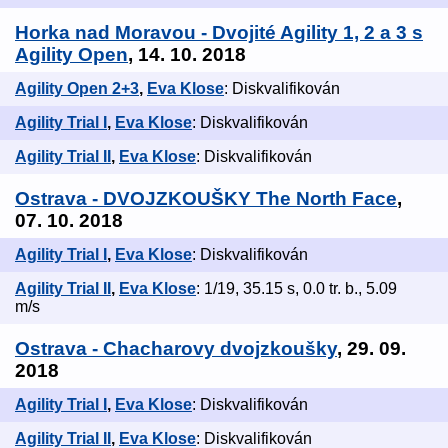
Horka nad Moravou - Dvojité Agility 1, 2 a 3 s
Agility Open
, 14. 10. 2018
Agility Open 2+3
,
Eva Klose
: Diskvalifikován
Agility Trial I
,
Eva Klose
: Diskvalifikován
Agility Trial II
,
Eva Klose
: Diskvalifikován
Ostrava - DVOJZKOUŠKY The North Face
,
07. 10. 2018
Agility Trial I
,
Eva Klose
: Diskvalifikován
Agility Trial II
,
Eva Klose
: 1/19, 35.15 s, 0.0 tr. b., 5.09
m/s
Ostrava - Chacharovy dvojzkoušky
, 29. 09.
2018
Agility Trial I
,
Eva Klose
: Diskvalifikován
Agility Trial II
,
Eva Klose
: Diskvalifikován