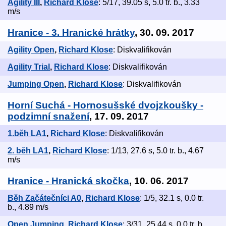
Agility III
,
Richard Klose
: 5/17, 39.05 s, 5.0 tr. b., 3.33
m/s
Hranice - 3. Hranické hrátky
, 30. 09. 2017
Agility Open
,
Richard Klose
: Diskvalifikován
Agility Trial
,
Richard Klose
: Diskvalifikován
Jumping Open
,
Richard Klose
: Diskvalifikován
Horní Suchá - Hornosušské dvojzkoušky -
podzimní snažení
, 17. 09. 2017
1.běh LA1
,
Richard Klose
: Diskvalifikován
2. běh LA1
,
Richard Klose
: 1/13, 27.6 s, 5.0 tr. b., 4.67
m/s
Hranice - Hranická skočka
, 10. 06. 2017
Běh Začátečníci A0
,
Richard Klose
: 1/5, 32.1 s, 0.0 tr.
b., 4.89 m/s
Open Jumping
,
Richard Klose
: 3/31, 25.44 s, 0.0 tr. b.,