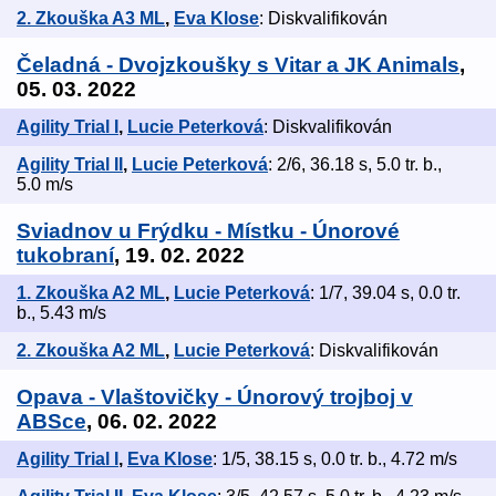
2. Zkouška A3 ML
,
Eva Klose
: Diskvalifikován
Čeladná - Dvojzkoušky s Vitar a JK Animals
,
05. 03. 2022
Agility Trial I
,
Lucie Peterková
: Diskvalifikován
Agility Trial II
,
Lucie Peterková
: 2/6, 36.18 s, 5.0 tr. b.,
5.0 m/s
Sviadnov u Frýdku - Místku - Únorové
tukobraní
, 19. 02. 2022
1. Zkouška A2 ML
,
Lucie Peterková
: 1/7, 39.04 s, 0.0 tr.
b., 5.43 m/s
2. Zkouška A2 ML
,
Lucie Peterková
: Diskvalifikován
Opava - Vlaštovičky - Únorový trojboj v
ABSce
, 06. 02. 2022
Agility Trial I
,
Eva Klose
: 1/5, 38.15 s, 0.0 tr. b., 4.72 m/s