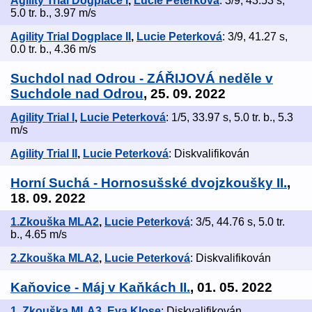
Agility Trial Dogplace I
,
Lucie Peterková
: 3/9, 43.53 s,
5.0 tr. b., 3.97 m/s
Agility Trial Dogplace II
,
Lucie Peterková
: 3/9, 41.27 s,
0.0 tr. b., 4.36 m/s
Suchdol nad Odrou - ZÁŘIJOVÁ neděle v
Suchdole nad Odrou
, 25. 09. 2022
Agility Trial I
,
Lucie Peterková
: 1/5, 33.97 s, 5.0 tr. b., 5.3
m/s
Agility Trial II
,
Lucie Peterková
: Diskvalifikován
Horní Suchá - Hornosušské dvojzkoušky II.
,
18. 09. 2022
1.Zkouška MLA2
,
Lucie Peterková
: 3/5, 44.76 s, 5.0 tr.
b., 4.65 m/s
2.Zkouška MLA2
,
Lucie Peterková
: Diskvalifikován
Kaňovice - Máj v Kaňkách II.
, 01. 05. 2022
1. Zkouška MLA3
,
Eva Klose
: Diskvalifikován