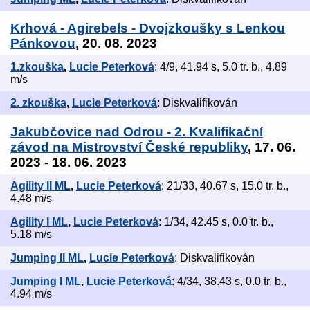
Krhová - Agirebels - Dvojzkoušky s Lenkou
Pánkovou
, 20. 08. 2023
1.zkouška
,
Lucie Peterková
: 4/9, 41.94 s, 5.0 tr. b., 4.89
m/s
2. zkouška
,
Lucie Peterková
: Diskvalifikován
Jakubčovice nad Odrou - 2. Kvalifikační
závod na Mistrovství České republiky
, 17. 06.
2023 - 18. 06. 2023
Agility II ML
,
Lucie Peterková
: 21/33, 40.67 s, 15.0 tr. b.,
4.48 m/s
Agility I ML
,
Lucie Peterková
: 1/34, 42.45 s, 0.0 tr. b.,
5.18 m/s
Jumping II ML
,
Lucie Peterková
: Diskvalifikován
Jumping I ML
,
Lucie Peterková
: 4/34, 38.43 s, 0.0 tr. b.,
4.94 m/s