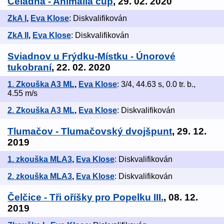
Čeladná - Animalia cup
, 29. 02. 2020
ZkA I
,
Eva Klose
: Diskvalifikován
ZkA II
,
Eva Klose
: Diskvalifikován
Sviadnov u Frýdku-Místku - Únorové
tukobraní
, 22. 02. 2020
1. Zkouška A3 ML
,
Eva Klose
: 3/4, 44.63 s, 0.0 tr. b.,
4.55 m/s
2. Zkouška A3 ML
,
Eva Klose
: Diskvalifikován
Tlumačov - Tlumačovský dvojšpunt
, 29. 12.
2019
1. zkouška MLA3
,
Eva Klose
: Diskvalifikován
2. zkouška MLA3
,
Eva Klose
: Diskvalifikován
Čelčice - Tři oříšky pro Popelku III.
, 08. 12.
2019