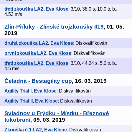
třetí zkouška LA2
,
Eva Klose
: 3/10, 38.0 s, 10.0 tr. b.,
4.53 m/s
Zlín-Příluky - Zlínské trojzkoušky I/19
, 01. 05.
2019
druhá zkouška LA2
,
Eva Klose
: Diskvalifikován
první zkouška LA2
,
Eva Klose
: Diskvalifikován
třetí zkouška LA2
,
Eva Klose
: 3/10, 44.24 s, 5.0 tr. b.,
4.5 m/s
Čeladná - Bestagility cup
, 16. 03. 2019
Agility Trial I
,
Eva Klose
: Diskvalifikován
Agility Trial II
,
Eva Klose
: Diskvalifikován
Sviadnov u Frýdku - Místku - Březnové
tukobraní
, 09. 03. 2019
Zkouška č.1 LA2
,
Eva Klose
: Diskvalifikován