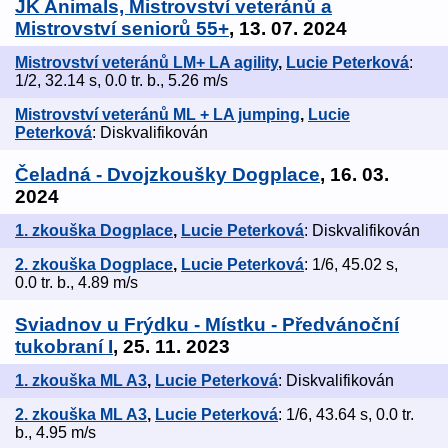
JK Animals, Mistrovství veteránů a
Mistrovství seniorů 55+
, 13. 07. 2024
Mistrovství veteránů LM+ LA agility
,
Lucie Peterková
:
1/2, 32.14 s, 0.0 tr. b., 5.26 m/s
Mistrovství veteránů ML + LA jumping
,
Lucie
Peterková
: Diskvalifikován
Čeladná - Dvojzkoušky Dogplace
, 16. 03.
2024
1. zkouška Dogplace
,
Lucie Peterková
: Diskvalifikován
2. zkouška Dogplace
,
Lucie Peterková
: 1/6, 45.02 s,
0.0 tr. b., 4.89 m/s
Sviadnov u Frýdku - Místku - Předvánoční
tukobraní I
, 25. 11. 2023
1. zkouška ML A3
,
Lucie Peterková
: Diskvalifikován
2. zkouška ML A3
,
Lucie Peterková
: 1/6, 43.64 s, 0.0 tr.
b., 4.95 m/s