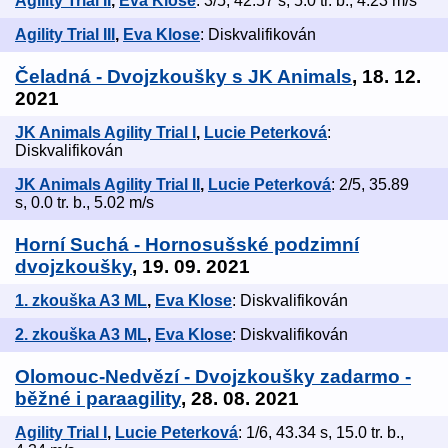
Agility Trial II
,
Eva Klose
: 3/5, 42.57 s, 5.0 tr. b., 4.23 m/s
Agility Trial III
,
Eva Klose
: Diskvalifikován
Čeladná - Dvojzkoušky s JK Animals
, 18. 12.
2021
JK Animals Agility Trial I
,
Lucie Peterková
:
Diskvalifikován
JK Animals Agility Trial II
,
Lucie Peterková
: 2/5, 35.89
s, 0.0 tr. b., 5.02 m/s
Horní Suchá - Hornosušské podzimní
dvojzkoušky
, 19. 09. 2021
1. zkouška A3 ML
,
Eva Klose
: Diskvalifikován
2. zkouška A3 ML
,
Eva Klose
: Diskvalifikován
Olomouc-Nedvězí - Dvojzkoušky zadarmo -
běžné i paraagility
, 28. 08. 2021
Agility Trial I
,
Lucie Peterková
: 1/6, 43.34 s, 15.0 tr. b.,