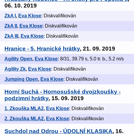
06. 10. 2019
ZkA I
,
Eva Klose
: Diskvalifikován
ZkA II
,
Eva Klose
: Diskvalifikován
ZkA III
,
Eva Klose
: Diskvalifikován
Hranice - 5. Hranické hrátky
, 21. 09. 2019
Agility Open
,
Eva Klose
: 8/31, 39.79 s, 5.0 tr. b., 5.2 m/s
Agility Zk
,
Eva Klose
: Diskvalifikován
Jumping Open
,
Eva Klose
: Diskvalifikován
Horní Suchá - Hornosušské dvojzkoušky -
podzimní hrátky
, 15. 09. 2019
1. Zkouška MLA2
,
Eva Klose
: Diskvalifikován
2. Zkouška MLA2
,
Eva Klose
: Diskvalifikován
Suchdol nad Odrou - ÚDOLNÍ KLASIKA
, 16.