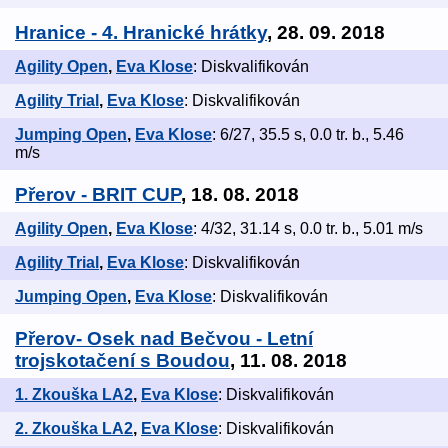
Hranice - 4. Hranické hrátky
, 28. 09. 2018
Agility Open
,
Eva Klose
: Diskvalifikován
Agility Trial
,
Eva Klose
: Diskvalifikován
Jumping Open
,
Eva Klose
: 6/27, 35.5 s, 0.0 tr. b., 5.46
m/s
Přerov - BRIT CUP
, 18. 08. 2018
Agility Open
,
Eva Klose
: 4/32, 31.14 s, 0.0 tr. b., 5.01 m/s
Agility Trial
,
Eva Klose
: Diskvalifikován
Jumping Open
,
Eva Klose
: Diskvalifikován
Přerov- Osek nad Bečvou - Letní
trojskotačení s Boudou
, 11. 08. 2018
1. Zkouška LA2
,
Eva Klose
: Diskvalifikován
2. Zkouška LA2
,
Eva Klose
: Diskvalifikován