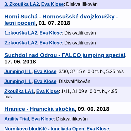
3. Zkouška LA2
,
Eva Klose
: Diskvalifikován
Horní Suchá - Hornosušské dvojzkoušky -
letní pocení
, 01. 07. 2018
1.zkouška LA2
,
Eva Klose
: Diskvalifikován
2.zkouška LA2
,
Eva Klose
: Diskvalifikován
Suchdol nad Odrou - FALCO jumping speciál
,
17. 06. 2018
Jumping II L
,
Eva Klose
: 3/30, 37.15 s, 0.0 tr. b., 5.25 m/s
Jumping I. L
,
Eva Klose
: Diskvalifikován
Zkouška LA1
,
Eva Klose
: 1/11, 31.09 s, 0.0 tr. b., 4.95
m/s
Hranice - Hranická skočka
, 09. 06. 2018
Agility Trial
,
Eva Klose
: Diskvalifikován
Norníkovo bludiště - tuneliáda Open
,
Eva Klose
: