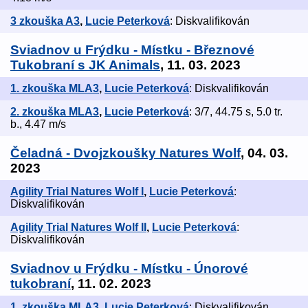
3 zkouška A3
,
Lucie Peterková
: Diskvalifikován
Sviadnov u Frýdku - Místku - Březnové
Tukobraní s JK Animals
, 11. 03. 2023
1. zkouška MLA3
,
Lucie Peterková
: Diskvalifikován
2. zkouška MLA3
,
Lucie Peterková
: 3/7, 44.75 s, 5.0 tr.
b., 4.47 m/s
Čeladná - Dvojzkoušky Natures Wolf
, 04. 03.
2023
Agility Trial Natures Wolf I
,
Lucie Peterková
:
Diskvalifikován
Agility Trial Natures Wolf II
,
Lucie Peterková
:
Diskvalifikován
Sviadnov u Frýdku - Místku - Únorové
tukobraní
, 11. 02. 2023
1. zkouška MLA3
,
Lucie Peterková
: Diskvalifikován