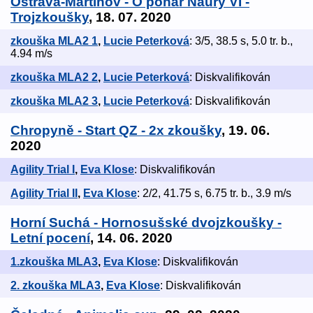
Ostrava-Martinov - O pohár Naury VI -
Trojzkoušky
, 18. 07. 2020
zkouška MLA2 1
,
Lucie Peterková
: 3/5, 38.5 s, 5.0 tr. b.,
4.94 m/s
zkouška MLA2 2
,
Lucie Peterková
: Diskvalifikován
zkouška MLA2 3
,
Lucie Peterková
: Diskvalifikován
Chropyně - Start QZ - 2x zkoušky
, 19. 06.
2020
Agility Trial I
,
Eva Klose
: Diskvalifikován
Agility Trial II
,
Eva Klose
: 2/2, 41.75 s, 6.75 tr. b., 3.9 m/s
Horní Suchá - Hornosušské dvojzkoušky -
Letní pocení
, 14. 06. 2020
1.zkouška MLA3
,
Eva Klose
: Diskvalifikován
2. zkouška MLA3
,
Eva Klose
: Diskvalifikován