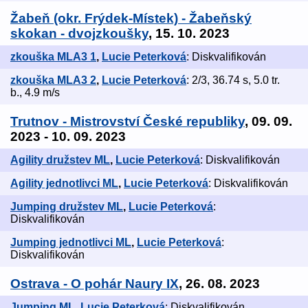
Žabeň (okr. Frýdek-Místek) - Žabeňský
skokan - dvojzkoušky
, 15. 10. 2023
zkouška MLA3 1
,
Lucie Peterková
: Diskvalifikován
zkouška MLA3 2
,
Lucie Peterková
: 2/3, 36.74 s, 5.0 tr.
b., 4.9 m/s
Trutnov - Mistrovství České republiky
, 09. 09.
2023 - 10. 09. 2023
Agility družstev ML
,
Lucie Peterková
: Diskvalifikován
Agility jednotlivci ML
,
Lucie Peterková
: Diskvalifikován
Jumping družstev ML
,
Lucie Peterková
:
Diskvalifikován
Jumping jednotlivci ML
,
Lucie Peterková
:
Diskvalifikován
Ostrava - O pohár Naury IX
, 26. 08. 2023
Jumping ML
,
Lucie Peterková
: Diskvalifikován