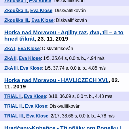
Zkouška I.
,
Eva Klose
: Diskvalifikován
Zkouška II.
,
Eva Klose
: Diskvalifikován
Zkouška III.
,
Eva Klose
: Diskvalifikován
Horka nad Moravou - Agility raz, dva, tři – a to
hned třikrát
, 23. 11. 2019
ZkA I
,
Eva Klose
: Diskvalifikován
ZkA II
,
Eva Klose
: 1/5, 35.64 s, 0.0 tr. b., 4.94 m/s
ZkA III
,
Eva Klose
: 1/5, 37.74 s, 0.0 tr. b., 4.85 m/s
Horka nad Moravou - HAVLICZECH XVI.
, 02.
11. 2019
TRIAL I.
,
Eva Klose
: 3/18, 36.09 s, 0.0 tr. b., 4.43 m/s
TRIAL II.
,
Eva Klose
: Diskvalifikován
TRIAL III.
,
Eva Klose
: 2/17, 38.68 s, 0.0 tr. b., 4.78 m/s
Hradčany-Kobeřice - Tři oříšky pro Popelku I.
,