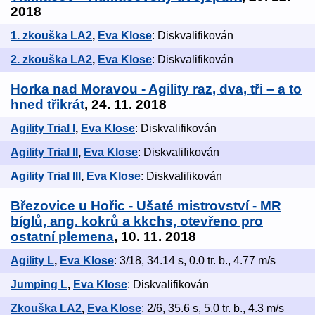
2018
1. zkouška LA2
,
Eva Klose
: Diskvalifikován
2. zkouška LA2
,
Eva Klose
: Diskvalifikován
Horka nad Moravou - Agility raz, dva, tři – a to
hned třikrát
, 24. 11. 2018
Agility Trial I
,
Eva Klose
: Diskvalifikován
Agility Trial II
,
Eva Klose
: Diskvalifikován
Agility Trial III
,
Eva Klose
: Diskvalifikován
Březovice u Hořic - Ušaté mistrovství - MR
bíglů, ang. kokrů a kkchs, otevřeno pro
ostatní plemena
, 10. 11. 2018
Agility L
,
Eva Klose
: 3/18, 34.14 s, 0.0 tr. b., 4.77 m/s
Jumping L
,
Eva Klose
: Diskvalifikován
Zkouška LA2
,
Eva Klose
: 2/6, 35.6 s, 5.0 tr. b., 4.3 m/s