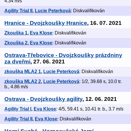
4.34 m/s
Agility Trial II
,
Lucie Peterková
: Diskvalifikován
Hranice - Dvojzkoušky Hranice
, 16. 07. 2021
Zkouška 1
,
Eva Klose
: Diskvalifikován
Zkouška 2
,
Eva Klose
: Diskvalifikován
Ostrava-Třebovice - Dvojzkoušky prázdniny
za dveřmi
, 27. 06. 2021
zkouška MLA2 1
,
Lucie Peterková
: Diskvalifikován
zkouška MLA2 2
,
Lucie Peterková
: 1/2, 39.68 s, 10.0 tr.
b., 4.86 m/s
Ostrava - Dvojzkoušky agility
, 12. 06. 2021
Agility Trial I
,
Eva Klose
: 4/5, 59.41 s, 10.41 tr. b., 3.7 m/s
Agility Trial II
,
Eva Klose
: Diskvalifikován