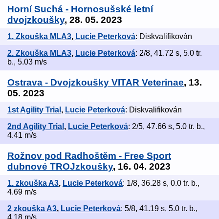
Horní Suchá - Hornosušské letní
dvojzkoušky
, 28. 05. 2023
1. Zkouška MLA3
,
Lucie Peterková
: Diskvalifikován
2. Zkouška MLA3
,
Lucie Peterková
: 2/8, 41.72 s, 5.0 tr.
b., 5.03 m/s
Ostrava - Dvojzkoušky VITAR Veterinae
, 13.
05. 2023
1st Agility Trial
,
Lucie Peterková
: Diskvalifikován
2nd Agility Trial
,
Lucie Peterková
: 2/5, 47.66 s, 5.0 tr. b.,
4.41 m/s
Rožnov pod Radhoštěm - Free Sport
dubnové TROJzkoušky
, 16. 04. 2023
1. zkouška A3
,
Lucie Peterková
: 1/8, 36.28 s, 0.0 tr. b.,
4.69 m/s
2 zkouška A3
,
Lucie Peterková
: 5/8, 41.19 s, 5.0 tr. b.,
4.18 m/s