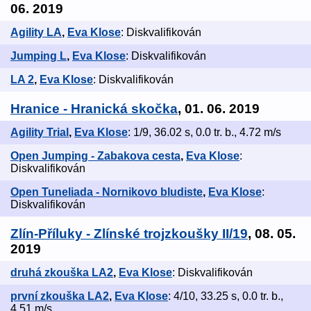
06. 2019
Agility LA
,
Eva Klose
: Diskvalifikován
Jumping L
,
Eva Klose
: Diskvalifikován
LA 2
,
Eva Klose
: Diskvalifikován
Hranice - Hranická skočka
, 01. 06. 2019
Agility Trial
,
Eva Klose
: 1/9, 36.02 s, 0.0 tr. b., 4.72 m/s
Open Jumping - Zabakova cesta
,
Eva Klose
:
Diskvalifikován
Open Tuneliada - Nornikovo bludiste
,
Eva Klose
:
Diskvalifikován
Zlín-Příluky - Zlínské trojzkoušky II/19
, 08. 05.
2019
druhá zkouška LA2
,
Eva Klose
: Diskvalifikován
první zkouška LA2
,
Eva Klose
: 4/10, 33.25 s, 0.0 tr. b.,
4.51 m/s