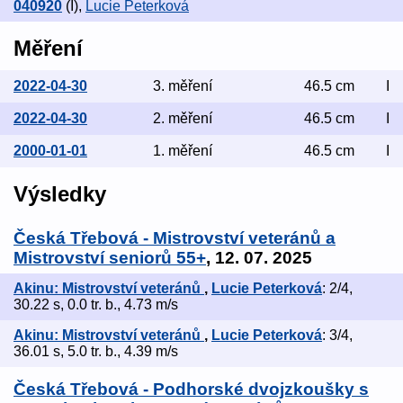
040920
(I)
,
Lucie Peterková
Měření
2022-04-30
3. měření
46.5 cm
I
2022-04-30
2. měření
46.5 cm
I
2000-01-01
1. měření
46.5 cm
I
Výsledky
Česká Třebová - Mistrovství veteránů a
Mistrovství seniorů 55+
, 12. 07. 2025
Akinu: Mistrovství veteránů
,
Lucie Peterková
: 2/4,
30.22 s, 0.0 tr. b., 4.73 m/s
Akinu: Mistrovství veteránů
,
Lucie Peterková
: 3/4,
36.01 s, 5.0 tr. b., 4.39 m/s
Česká Třebová - Podhorské dvojzkoušky s