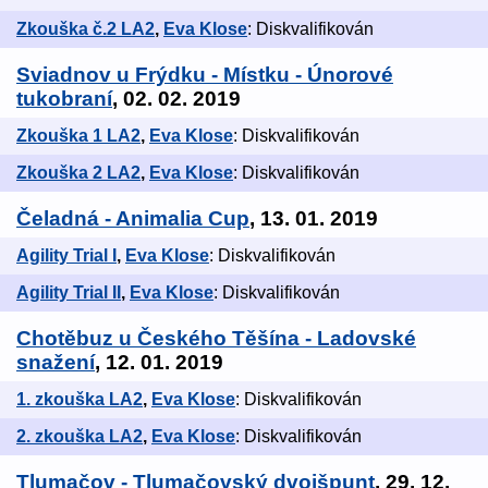
Zkouška č.2 LA2
,
Eva Klose
: Diskvalifikován
Sviadnov u Frýdku - Místku - Únorové
tukobraní
, 02. 02. 2019
Zkouška 1 LA2
,
Eva Klose
: Diskvalifikován
Zkouška 2 LA2
,
Eva Klose
: Diskvalifikován
Čeladná - Animalia Cup
, 13. 01. 2019
Agility Trial I
,
Eva Klose
: Diskvalifikován
Agility Trial II
,
Eva Klose
: Diskvalifikován
Chotěbuz u Českého Těšína - Ladovské
snažení
, 12. 01. 2019
1. zkouška LA2
,
Eva Klose
: Diskvalifikován
2. zkouška LA2
,
Eva Klose
: Diskvalifikován
Tlumačov - Tlumačovský dvojšpunt
, 29. 12.