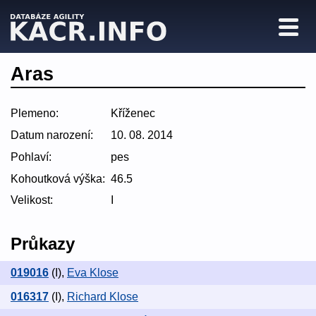
Aras
Plemeno:
Kříženec
Datum narození:
10. 08. 2014
Pohlaví:
pes
Kohoutková výška:
46.5
Velikost:
I
Průkazy
019016
(I)
,
Eva Klose
016317
(I)
,
Richard Klose