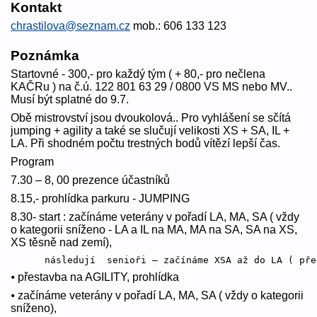
Kontakt
chrastilova@seznam.cz
mob.: 606 133 123
Poznámka
Startovné - 300,- pro každý tým ( + 80,- pro nečlena
KAČRu ) na č.ú. 122 801 63 29 / 0800 VS MS nebo MV..
Musí být splatné do 9.7.
Obě mistrovství jsou dvoukolová.. Pro vyhlášení se sčítá
jumping + agility a také se slučují velikosti XS + SA, IL +
LA. Při shodném počtu trestných bodů vítězí lepší čas.
Program
7.30 – 8, 00 prezence účastníků
8.15,- prohlídka parkuru - JUMPING
8.30- start : začínáme veterány v pořadí LA, MA, SA ( vždy
o kategorii sníženo - LA a IL na MA, MA na SA, SA na XS,
XS těsně nad zemí),
⦁ přestavba na AGILITY, prohlídka
⦁ začínáme veterány v pořadí LA, MA, SA ( vždy o kategorii
sníženo),