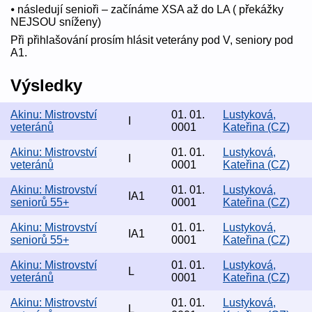
⦁ následují senioři – začínáme XSA až do LA ( překážky
NEJSOU sníženy)
Při přihlašování prosím hlásit veterány pod V, seniory pod
A1.
Výsledky
Akinu: Mistrovství
01. 01.
Lustyková,
I
veteránů
0001
Kateřina (CZ)
Akinu: Mistrovství
01. 01.
Lustyková,
I
veteránů
0001
Kateřina (CZ)
Akinu: Mistrovství
01. 01.
Lustyková,
IA1
seniorů 55+
0001
Kateřina (CZ)
Akinu: Mistrovství
01. 01.
Lustyková,
IA1
seniorů 55+
0001
Kateřina (CZ)
Akinu: Mistrovství
01. 01.
Lustyková,
L
veteránů
0001
Kateřina (CZ)
Akinu: Mistrovství
01. 01.
Lustyková,
L