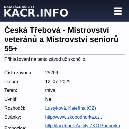
Česká Třebová - Mistrovství
veteránů a Mistrovství seniorů
55+
Přihlašování na tento závod už skončilo.
Číslo závodu:
25209
Datum:
12. 07. 2025
Terén:
tráva
Uvnitř:
Ne
Rozhodčí:
Lustyková, Kateřina (CZ)
Stránky:
http://www.zkopodhorka.cz ,
http://facebook Agility ZKO Podhorka,
Propozice: