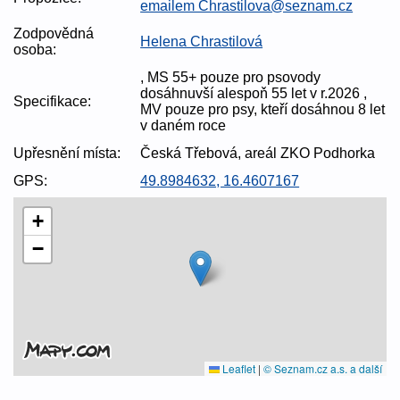
emailem Chrastilova@seznam.cz
Zodpovědná
Helena Chrastilová
osoba:
, MS 55+ pouze pro psovody
dosáhnuvší alespoň 55 let v r.2026 ,
Specifikace:
MV pouze pro psy, kteří dosáhnou 8 let
v daném roce
Upřesnění místa:
Česká Třebová, areál ZKO Podhorka
GPS:
49.8984632, 16.4607167
+
−
Leaflet
|
© Seznam.cz a.s. a další