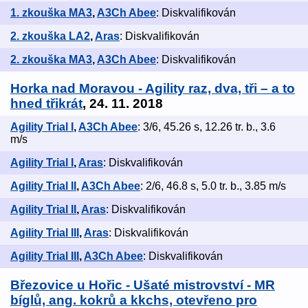
1. zkouška MA3
,
A3Ch Abee
: Diskvalifikován
2. zkouška LA2
,
Aras
: Diskvalifikován
2. zkouška MA3
,
A3Ch Abee
: Diskvalifikován
Horka nad Moravou - Agility raz, dva, tři – a to
hned třikrát
, 24. 11. 2018
Agility Trial I
,
A3Ch Abee
: 3/6, 45.26 s, 12.26 tr. b., 3.6
m/s
Agility Trial I
,
Aras
: Diskvalifikován
Agility Trial II
,
A3Ch Abee
: 2/6, 46.8 s, 5.0 tr. b., 3.85 m/s
Agility Trial II
,
Aras
: Diskvalifikován
Agility Trial III
,
Aras
: Diskvalifikován
Agility Trial III
,
A3Ch Abee
: Diskvalifikován
Březovice u Hořic - Ušaté mistrovství - MR
bíglů, ang. kokrů a kkchs, otevřeno pro