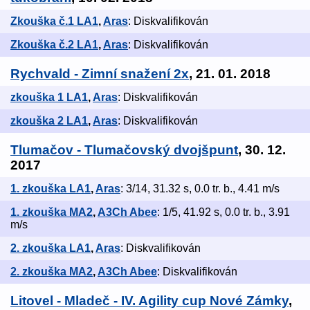
Zkouška č.1 LA1
,
Aras
: Diskvalifikován
Zkouška č.2 LA1
,
Aras
: Diskvalifikován
Rychvald - Zimní snažení 2x
, 21. 01. 2018
zkouška 1 LA1
,
Aras
: Diskvalifikován
zkouška 2 LA1
,
Aras
: Diskvalifikován
Tlumačov - Tlumačovský dvojšpunt
, 30. 12.
2017
1. zkouška LA1
,
Aras
: 3/14, 31.32 s, 0.0 tr. b., 4.41 m/s
1. zkouška MA2
,
A3Ch Abee
: 1/5, 41.92 s, 0.0 tr. b., 3.91
m/s
2. zkouška LA1
,
Aras
: Diskvalifikován
2. zkouška MA2
,
A3Ch Abee
: Diskvalifikován
Litovel - Mladeč - IV. Agility cup Nové Zámky
,