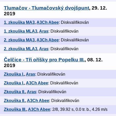
Tlumačov - Tlumačovský dvojšpunt
, 29. 12.
2019
1. zkouška MA3
,
A3Ch Abee
: Diskvalifikován
1. zkouška MLA3
,
Aras
: Diskvalifikován
2. zkouška MA3
,
A3Ch Abee
: Diskvalifikován
2. zkouška MLA3
,
Aras
: Diskvalifikován
Čelčice - Tři oříšky pro Popelku III.
, 08. 12.
2019
Zkouška I.
,
Aras
: Diskvalifikován
Zkouška I.
,
A3Ch Abee
: Diskvalifikován
Zkouška II.
,
Aras
: Diskvalifikován
Zkouška II.
,
A3Ch Abee
: Diskvalifikován
Zkouška III.
,
A3Ch Abee
: 2/8, 39.92 s, 0.0 tr. b., 4.26 m/s