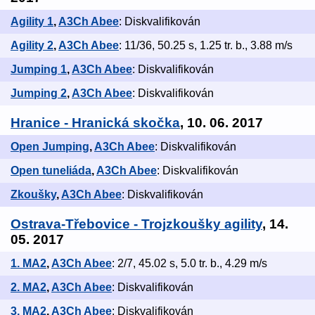
Agility 1
,
A3Ch Abee
: Diskvalifikován
Agility 2
,
A3Ch Abee
: 11/36, 50.25 s, 1.25 tr. b., 3.88 m/s
Jumping 1
,
A3Ch Abee
: Diskvalifikován
Jumping 2
,
A3Ch Abee
: Diskvalifikován
Hranice - Hranická skočka
, 10. 06. 2017
Open Jumping
,
A3Ch Abee
: Diskvalifikován
Open tuneliáda
,
A3Ch Abee
: Diskvalifikován
Zkoušky
,
A3Ch Abee
: Diskvalifikován
Ostrava-Třebovice - Trojzkoušky agility
, 14.
05. 2017
1. MA2
,
A3Ch Abee
: 2/7, 45.02 s, 5.0 tr. b., 4.29 m/s
2. MA2
,
A3Ch Abee
: Diskvalifikován
3. MA2
,
A3Ch Abee
: Diskvalifikován