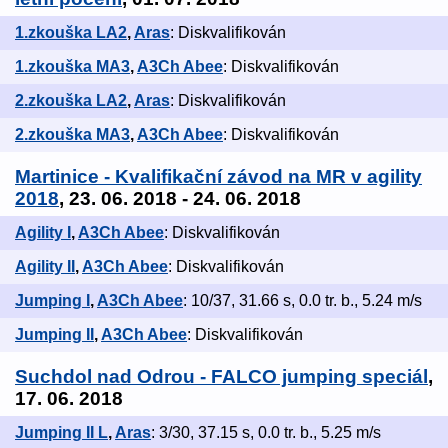
1.zkouška LA2
,
Aras
: Diskvalifikován
1.zkouška MA3
,
A3Ch Abee
: Diskvalifikován
2.zkouška LA2
,
Aras
: Diskvalifikován
2.zkouška MA3
,
A3Ch Abee
: Diskvalifikován
Martinice - Kvalifikační závod na MR v agility
2018
, 23. 06. 2018 - 24. 06. 2018
Agility I
,
A3Ch Abee
: Diskvalifikován
Agility II
,
A3Ch Abee
: Diskvalifikován
Jumping I
,
A3Ch Abee
: 10/37, 31.66 s, 0.0 tr. b., 5.24 m/s
Jumping II
,
A3Ch Abee
: Diskvalifikován
Suchdol nad Odrou - FALCO jumping speciál
,
17. 06. 2018
Jumping II L
,
Aras
: 3/30, 37.15 s, 0.0 tr. b., 5.25 m/s