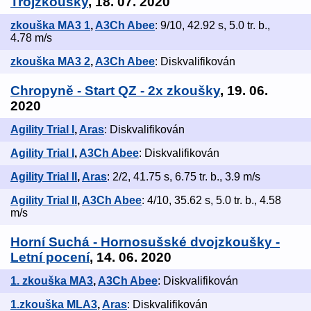
Trojzkoušky
, 18. 07. 2020
zkouška MA3 1
,
A3Ch Abee
: 9/10, 42.92 s, 5.0 tr. b.,
4.78 m/s
zkouška MA3 2
,
A3Ch Abee
: Diskvalifikován
Chropyně - Start QZ - 2x zkoušky
, 19. 06.
2020
Agility Trial I
,
Aras
: Diskvalifikován
Agility Trial I
,
A3Ch Abee
: Diskvalifikován
Agility Trial II
,
Aras
: 2/2, 41.75 s, 6.75 tr. b., 3.9 m/s
Agility Trial II
,
A3Ch Abee
: 4/10, 35.62 s, 5.0 tr. b., 4.58
m/s
Horní Suchá - Hornosušské dvojzkoušky -
Letní pocení
, 14. 06. 2020
1. zkouška MA3
,
A3Ch Abee
: Diskvalifikován
1.zkouška MLA3
,
Aras
: Diskvalifikován