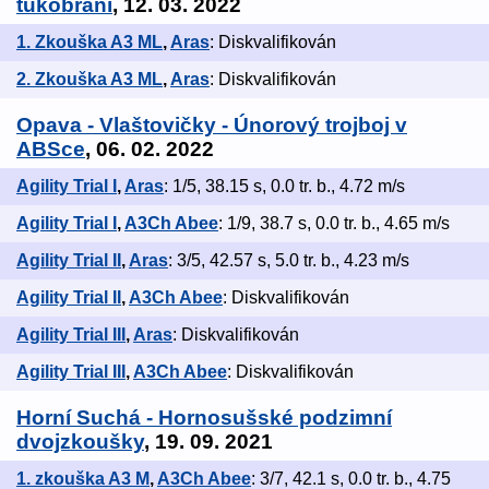
tukobraní
, 12. 03. 2022
1. Zkouška A3 ML
,
Aras
: Diskvalifikován
2. Zkouška A3 ML
,
Aras
: Diskvalifikován
Opava - Vlaštovičky - Únorový trojboj v
ABSce
, 06. 02. 2022
Agility Trial I
,
Aras
: 1/5, 38.15 s, 0.0 tr. b., 4.72 m/s
Agility Trial I
,
A3Ch Abee
: 1/9, 38.7 s, 0.0 tr. b., 4.65 m/s
Agility Trial II
,
Aras
: 3/5, 42.57 s, 5.0 tr. b., 4.23 m/s
Agility Trial II
,
A3Ch Abee
: Diskvalifikován
Agility Trial III
,
Aras
: Diskvalifikován
Agility Trial III
,
A3Ch Abee
: Diskvalifikován
Horní Suchá - Hornosušské podzimní
dvojzkoušky
, 19. 09. 2021
1. zkouška A3 M
,
A3Ch Abee
: 3/7, 42.1 s, 0.0 tr. b., 4.75