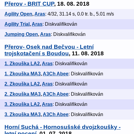
Přerov - BRIT CUP
, 18. 08. 2018
Agility Open
,
Aras
: 4/32, 31.14 s, 0.0 tr. b., 5.01 m/s
Agility Trial
,
Aras
: Diskvalifikován
Jumping Open
,
Aras
: Diskvalifikován
Přerov- Osek nad Bečvou - Letní
trojskotačení s Boudou
, 11. 08. 2018
1. Zkouška LA2
,
Aras
: Diskvalifikován
1. Zkouška MA3
,
A3Ch Abee
: Diskvalifikován
2. Zkouška LA2
,
Aras
: Diskvalifikován
2. Zkouška MA3
,
A3Ch Abee
: Diskvalifikován
3. Zkouška LA2
,
Aras
: Diskvalifikován
3. Zkouška MA3
,
A3Ch Abee
: Diskvalifikován
Horní Suchá - Hornosušské dvojzkoušky -
letní pocení
, 01. 07. 2018