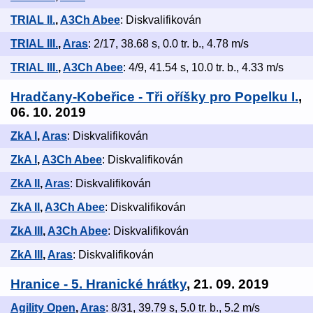
TRIAL II.
,
A3Ch Abee
: Diskvalifikován
TRIAL III.
,
Aras
: 2/17, 38.68 s, 0.0 tr. b., 4.78 m/s
TRIAL III.
,
A3Ch Abee
: 4/9, 41.54 s, 10.0 tr. b., 4.33 m/s
Hradčany-Kobeřice - Tři oříšky pro Popelku I.
,
06. 10. 2019
ZkA I
,
Aras
: Diskvalifikován
ZkA I
,
A3Ch Abee
: Diskvalifikován
ZkA II
,
Aras
: Diskvalifikován
ZkA II
,
A3Ch Abee
: Diskvalifikován
ZkA III
,
A3Ch Abee
: Diskvalifikován
ZkA III
,
Aras
: Diskvalifikován
Hranice - 5. Hranické hrátky
, 21. 09. 2019
Agility Open
,
Aras
: 8/31, 39.79 s, 5.0 tr. b., 5.2 m/s