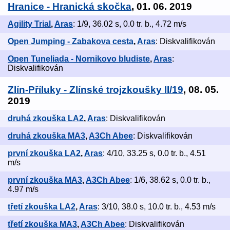
Hranice - Hranická skočka
, 01. 06. 2019
Agility Trial
,
Aras
: 1/9, 36.02 s, 0.0 tr. b., 4.72 m/s
Open Jumping - Zabakova cesta
,
Aras
: Diskvalifikován
Open Tuneliada - Nornikovo bludiste
,
Aras
:
Diskvalifikován
Zlín-Příluky - Zlínské trojzkoušky II/19
, 08. 05.
2019
druhá zkouška LA2
,
Aras
: Diskvalifikován
druhá zkouška MA3
,
A3Ch Abee
: Diskvalifikován
první zkouška LA2
,
Aras
: 4/10, 33.25 s, 0.0 tr. b., 4.51
m/s
první zkouška MA3
,
A3Ch Abee
: 1/6, 38.62 s, 0.0 tr. b.,
4.97 m/s
třetí zkouška LA2
,
Aras
: 3/10, 38.0 s, 10.0 tr. b., 4.53 m/s
třetí zkouška MA3
,
A3Ch Abee
: Diskvalifikován