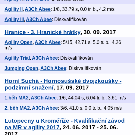
Agility II
,
A3Ch Abee
: 1/8, 33.79 s, 0.0 tr. b., 4.2 m/s
Agility III
,
A3Ch Abee
: Diskvalifikován
Hranice - 3. Hranické hrátky
, 30. 09. 2017
Agility Open
,
A3Ch Abee
: 5/15, 42.71 s, 5.0 tr. b., 4.26
m/s
Agility Trial
,
A3Ch Abee
: Diskvalifikován
Jumping Open
,
A3Ch Abee
: Diskvalifikován
Horní Suchá - Hornosušské dvojzkoušky -
podzimní snažení
, 17. 09. 2017
1.běh MA2
,
A3Ch Abee
: 1/6, 44.04 s, 6.04 tr. b., 3.61 m/s
2. běh MA2
,
A3Ch Abee
: 3/6, 41.0 s, 0.0 tr. b., 4.05 m/s
Lutopecny u Kroměříže - Kvalifikační závod
na MR v agility 2017
, 24. 06. 2017 - 25. 06.
2017