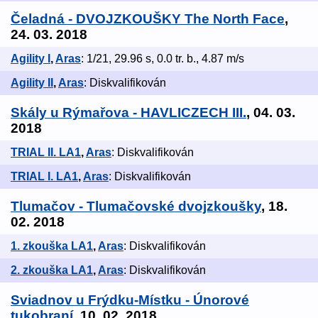
Čeladná - DVOJZKOUŠKY The North Face
,
24. 03. 2018
Agility I
,
Aras
: 1/21, 29.96 s, 0.0 tr. b., 4.87 m/s
Agility II
,
Aras
: Diskvalifikován
Skály u Rýmařova - HAVLICZECH III.
, 04. 03.
2018
TRIAL II. LA1
,
Aras
: Diskvalifikován
TRIAL I. LA1
,
Aras
: Diskvalifikován
Tlumačov - Tlumačovské dvojzkoušky
, 18.
02. 2018
1. zkouška LA1
,
Aras
: Diskvalifikován
2. zkouška LA1
,
Aras
: Diskvalifikován
Sviadnov u Frýdku-Místku - Únorové
tukobraní
, 10. 02. 2018