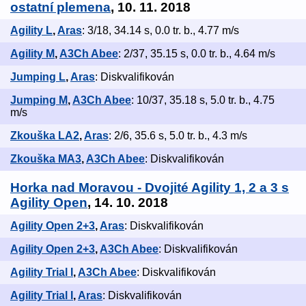
ostatní plemena
, 10. 11. 2018
Agility L
,
Aras
: 3/18, 34.14 s, 0.0 tr. b., 4.77 m/s
Agility M
,
A3Ch Abee
: 2/37, 35.15 s, 0.0 tr. b., 4.64 m/s
Jumping L
,
Aras
: Diskvalifikován
Jumping M
,
A3Ch Abee
: 10/37, 35.18 s, 5.0 tr. b., 4.75
m/s
Zkouška LA2
,
Aras
: 2/6, 35.6 s, 5.0 tr. b., 4.3 m/s
Zkouška MA3
,
A3Ch Abee
: Diskvalifikován
Horka nad Moravou - Dvojité Agility 1, 2 a 3 s
Agility Open
, 14. 10. 2018
Agility Open 2+3
,
Aras
: Diskvalifikován
Agility Open 2+3
,
A3Ch Abee
: Diskvalifikován
Agility Trial I
,
A3Ch Abee
: Diskvalifikován
Agility Trial I
,
Aras
: Diskvalifikován