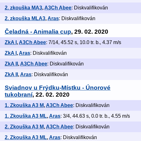
2. zkouška MA3
,
A3Ch Abee
: Diskvalifikován
2. zkouška MLA3
,
Aras
: Diskvalifikován
Čeladná - Animalia cup
, 29. 02. 2020
ZkA I
,
A3Ch Abee
: 7/14, 45.52 s, 10.0 tr. b., 4.37 m/s
ZkA I
,
Aras
: Diskvalifikován
ZkA II
,
A3Ch Abee
: Diskvalifikován
ZkA II
,
Aras
: Diskvalifikován
Sviadnov u Frýdku-Místku - Únorové
tukobraní
, 22. 02. 2020
1. Zkouška A3 M
,
A3Ch Abee
: Diskvalifikován
1. Zkouška A3 ML
,
Aras
: 3/4, 44.63 s, 0.0 tr. b., 4.55 m/s
2. Zkouška A3 M
,
A3Ch Abee
: Diskvalifikován
2. Zkouška A3 ML
,
Aras
: Diskvalifikován