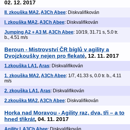
02. 12. 2017
II. zkouška MA2
,
A3Ch Abee
: Diskvalifikován
I. zkouška MA2
,
A3Ch Abee
: Diskvalifikován
Jumping A2 + A3 M
,
A3Ch Abee
: 10/19, 31.71 s, 5.0 tr.
b., 4.51 m/s
Beroun - Mistrovství ČR bíglů v agility a
Dvojzkoušky nejen pro flekaté
, 12. 11. 2017
1.zkouška LA1
,
Aras
: Diskvalifikován
1. zkouška MA2
,
A3Ch Abee
: 1/7, 41.33 s, 0.0 tr. b., 4.11
m/s
2. zkouška LA1
,
Aras
: Diskvalifikován
2.zkouška MA2
,
A3Ch Abee
: Diskvalifikován
Horka nad Moravou - Agility raz, dva, tři – a to
hned třikrát
, 04. 11. 2017
Agility I
,
A3Ch Abee
: Diskvalifikován