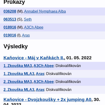
Průkazy
036208
(M)
,
Annabel Nymphaea Alba
063513
(S)
,
Seth
018916
(M)
,
A3Ch Abee
019016
(I)
,
Aras
Výsledky
Kaňovice - Máj v Kaňkách II.
, 01. 05. 2022
1. Zkouška MA3
,
A3Ch Abee
: Diskvalifikován
1. Zkouška MLA3
,
Aras
: Diskvalifikován
2. Zkouška MA3
,
A3Ch Abee
: Diskvalifikován
2. Zkouška MLA3
,
Aras
: Diskvalifikován
Kaňovice - Dvojzkoušky + 2x jumping A0
, 30.
04. 2022