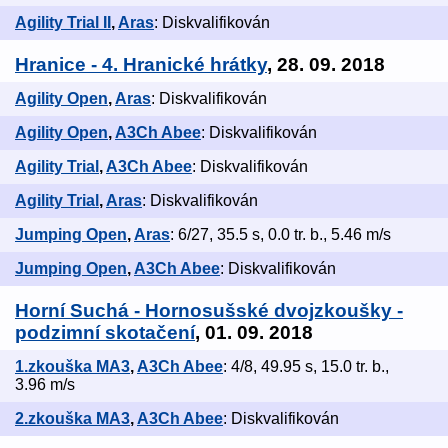
Agility Trial II
,
Aras
: Diskvalifikován
Hranice - 4. Hranické hrátky
, 28. 09. 2018
Agility Open
,
Aras
: Diskvalifikován
Agility Open
,
A3Ch Abee
: Diskvalifikován
Agility Trial
,
A3Ch Abee
: Diskvalifikován
Agility Trial
,
Aras
: Diskvalifikován
Jumping Open
,
Aras
: 6/27, 35.5 s, 0.0 tr. b., 5.46 m/s
Jumping Open
,
A3Ch Abee
: Diskvalifikován
Horní Suchá - Hornosušské dvojzkoušky -
podzimní skotačení
, 01. 09. 2018
1.zkouška MA3
,
A3Ch Abee
: 4/8, 49.95 s, 15.0 tr. b.,
3.96 m/s
2.zkouška MA3
,
A3Ch Abee
: Diskvalifikován