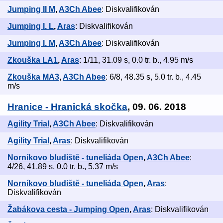
Jumping II M
,
A3Ch Abee
: Diskvalifikován
Jumping I. L
,
Aras
: Diskvalifikován
Jumping I. M
,
A3Ch Abee
: Diskvalifikován
Zkouška LA1
,
Aras
: 1/11, 31.09 s, 0.0 tr. b., 4.95 m/s
Zkouška MA3
,
A3Ch Abee
: 6/8, 48.35 s, 5.0 tr. b., 4.45
m/s
Hranice - Hranická skočka
, 09. 06. 2018
Agility Trial
,
A3Ch Abee
: Diskvalifikován
Agility Trial
,
Aras
: Diskvalifikován
Norníkovo bludiště - tuneliáda Open
,
A3Ch Abee
:
4/26, 41.89 s, 0.0 tr. b., 5.37 m/s
Norníkovo bludiště - tuneliáda Open
,
Aras
:
Diskvalifikován
Žabákova cesta - Jumping Open
,
Aras
: Diskvalifikován