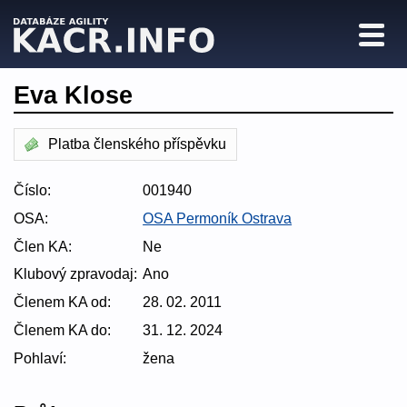
Eva Klose
Platba členského příspěvku
Číslo:
001940
OSA:
OSA Permoník Ostrava
Člen KA:
Ne
Klubový zpravodaj:
Ano
Členem KA od:
28. 02. 2011
Členem KA do:
31. 12. 2024
Pohlaví:
žena