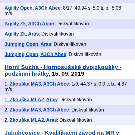
Agility Open
,
A3Ch Abee
: 8/17, 40.94 s, 5.0 tr. b., 5.06
m/s
Agility Zk
,
A3Ch Abee
: Diskvalifikován
Agility Zk
,
Aras
: Diskvalifikován
Jumping Open
,
Aras
: Diskvalifikován
Jumping Open
,
A3Ch Abee
: Diskvalifikován
Horní Suchá - Hornosušské dvojzkoušky -
podzimní hrátky
, 15. 09. 2019
1. Zkouška MA3
,
A3Ch Abee
: 1/9, 44.37 s, 0.0 tr. b., 4.37
m/s
1. Zkouška MLA2
,
Aras
: Diskvalifikován
2. Zkouška MA3
,
A3Ch Abee
: Diskvalifikován
2. Zkouška MLA2
,
Aras
: Diskvalifikován
Jakubčovice - Kvalifikační závod na MR v