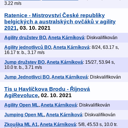
3.22 m/s
Ratenice - Mistrovství České republiky
belgických a australských ovčáků v agility
2021
, 03. 10. 2021
Agility družstev BO
,
Aneta Kárníková
: Diskvalifikován
Agility jednotlivců BO
,
Aneta Kárníková
: 8/24, 63.17 s,
16.17 tr. b., 3.17 m/s
Jump družstev BO
,
Aneta Kárníková
: 15/27, 53.94 s,
10.0 tr. b., 3.71 m/s
Jump Jednotlivci BO
,
Aneta Kárníková
: Diskvalifikován
Tis u Havlíčkova Brodu - Říjnová
AgiRevoluce
, 02. 10. 2021
Agility Open ML
,
Aneta Kárníková
: Diskvalifikován
Jumping Open ML
,
Aneta Kárníková
: Diskvalifikován
Zkouška ML A1
,
Aneta Kárníková
: 5/8, 45.53 s, 10.0 tr.