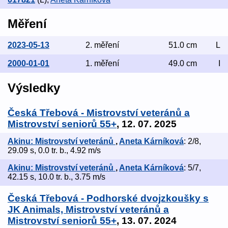
Měření
2023-05-13
2. měření
51.0 cm
L
2000-01-01
1. měření
49.0 cm
I
Výsledky
Česká Třebová - Mistrovství veteránů a
Mistrovství seniorů 55+
, 12. 07. 2025
Akinu: Mistrovství veteránů
,
Aneta Kárníková
: 2/8,
29.09 s, 0.0 tr. b., 4.92 m/s
Akinu: Mistrovství veteránů
,
Aneta Kárníková
: 5/7,
42.15 s, 10.0 tr. b., 3.75 m/s
Česká Třebová - Podhorské dvojzkoušky s
JK Animals, Mistrovství veteránů a
Mistrovství seniorů 55+
, 13. 07. 2024