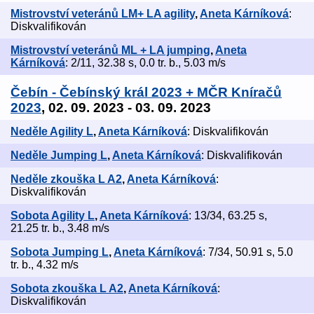
Mistrovství veteránů LM+ LA agility
,
Aneta Kárníková
:
Diskvalifikován
Mistrovství veteránů ML + LA jumping
,
Aneta
Kárníková
: 2/11, 32.38 s, 0.0 tr. b., 5.03 m/s
Čebín - Čebínský král 2023 + MČR Kníračů
2023
, 02. 09. 2023 - 03. 09. 2023
Neděle Agility L
,
Aneta Kárníková
: Diskvalifikován
Neděle Jumping L
,
Aneta Kárníková
: Diskvalifikován
Neděle zkouška L A2
,
Aneta Kárníková
:
Diskvalifikován
Sobota Agility L
,
Aneta Kárníková
: 13/34, 63.25 s,
21.25 tr. b., 3.48 m/s
Sobota Jumping L
,
Aneta Kárníková
: 7/34, 50.91 s, 5.0
tr. b., 4.32 m/s
Sobota zkouška L A2
,
Aneta Kárníková
:
Diskvalifikován