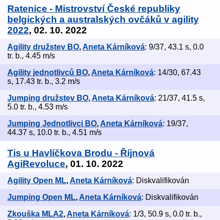
Ratenice - Mistrovství České republiky
belgických a australských ovčáků v agility
2022
, 02. 10. 2022
Agility družstev BO
,
Aneta Kárníková
: 9/37, 43.1 s, 0.0
tr. b., 4.45 m/s
Agility jednotlivců BO
,
Aneta Kárníková
: 14/30, 67.43
s, 17.43 tr. b., 3.2 m/s
Jumping družstev BO
,
Aneta Kárníková
: 21/37, 41.5 s,
5.0 tr. b., 4.53 m/s
Jumping Jednotlivci BO
,
Aneta Kárníková
: 19/37,
44.37 s, 10.0 tr. b., 4.51 m/s
Tis u Havlíčkova Brodu - Říjnová
AgiRevoluce
, 01. 10. 2022
Agility Open ML
,
Aneta Kárníková
: Diskvalifikován
Jumping Open ML
,
Aneta Kárníková
: Diskvalifikován
Zkouška MLA2
,
Aneta Kárníková
: 1/3, 50.9 s, 0.0 tr. b.,