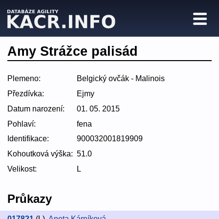
Amy Strážce palisád
Plemeno:
Belgický ovčák - Malinois
Přezdívka:
Ejmy
Datum narození:
01. 05. 2015
Pohlaví:
fena
Identifikace:
900032001819909
Kohoutková výška:
51.0
Velikost:
L
Průkazy
017821
(L)
,
Aneta Kárníková