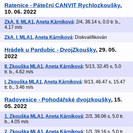
Ratenice - Páteční CANVIT Rychlozkoušky
,
10. 06. 2022
ZkA. II. MLA1
,
Aneta Kárníková
: 2/4, 38.14 s, 0.0 tr. b.,
4.17 m/s
ZkA. I. MLA1
,
Aneta Kárníková
: Diskvalifikován
Hrádek u Pardubic - DvojZkoušky
, 29. 05.
2022
II. Zkouška MLA1
,
Aneta Kárníková
: 5/13, 32.45 s, 5.0
tr. b., 4.62 m/s
I. Zkouška MLA1
,
Aneta Kárníková
: 9/13, 46.47 s, 15.47
tr. b., 3.46 m/s
Radovesice - Pohodářské dvojzkoušky
, 15.
05. 2022
1. Zkouška MLA1
,
Aneta Kárníková
: 2/3, 38.06 s, 5.0 tr.
b., 4.05 m/s
2. Zkouška MLA1
,
Aneta Kárníková
: 1/3, 39.16 s, 5.0 tr.