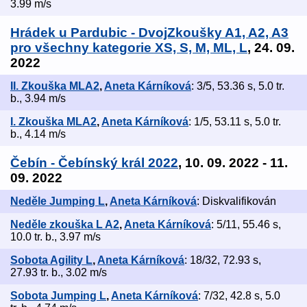
3.99 m/s
Hrádek u Pardubic - DvojZkoušky A1, A2, A3
pro všechny kategorie XS, S, M, ML, L
, 24. 09.
2022
II. Zkouška MLA2
,
Aneta Kárníková
: 3/5, 53.36 s, 5.0 tr.
b., 3.94 m/s
I. Zkouška MLA2
,
Aneta Kárníková
: 1/5, 53.11 s, 5.0 tr.
b., 4.14 m/s
Čebín - Čebínský král 2022
, 10. 09. 2022 - 11.
09. 2022
Neděle Jumping L
,
Aneta Kárníková
: Diskvalifikován
Neděle zkouška L A2
,
Aneta Kárníková
: 5/11, 55.46 s,
10.0 tr. b., 3.97 m/s
Sobota Agility L
,
Aneta Kárníková
: 18/32, 72.93 s,
27.93 tr. b., 3.02 m/s
Sobota Jumping L
,
Aneta Kárníková
: 7/32, 42.8 s, 5.0