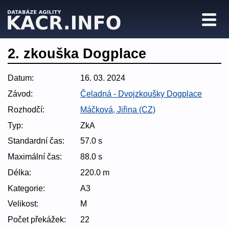
2. zkouška Dogplace
Datum:
16. 03. 2024
Závod:
Čeladná - Dvojzkoušky Dogplace
Rozhodčí:
Máčková, Jiřina (CZ)
Typ:
ZkA
Standardní čas:
57.0 s
Maximální čas:
88.0 s
Délka:
220.0 m
Kategorie:
A3
Velikost:
M
Počet překážek:
22