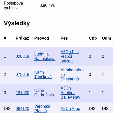
Postupová
3.86 m/s
rychlost:
Výsledky
#
Průkaz
Psovod
Pes
Chb
Odm
A3Ch Flirt
Ludmila
1
000319
Vrabčí
0
0
Bartošíková
hnízdo
Abrakadabra
Karin
2
073018
ze
0
1
Trinčková
Shetlandů
A3Ch
Ivana
3
181920
Another
1
1
Ondrušová
Bailey Ray
Veronika
DIS
064120
A3Ch Argo
DIS
DIS
Plachá