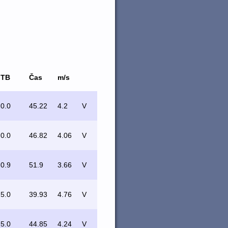
TB
Čas
m/s
0.0
45.22
4.2
V
0.0
46.82
4.06
V
0.9
51.9
3.66
V
5.0
39.93
4.76
V
5.0
44.85
4.24
V