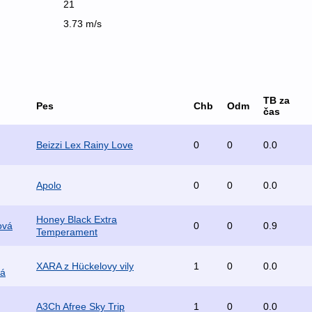
21
3.73 m/s
TB za
Pes
Chb
Odm
čas
Beizzi Lex Rainy Love
0
0
0.0
Apolo
0
0
0.0
Honey Black Extra
ová
0
0
0.9
Temperament
XARA z Hückelovy vily
1
0
0.0
vá
A3Ch Afree Sky Trip
1
0
0.0