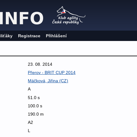
iliťáky
Registrace
Přihlášení
23. 08. 2014
Přerov - BRIT CUP 2014
Máčková, Jiřina (CZ)
A
51.0 s
100.0 s
190.0 m
A2
L