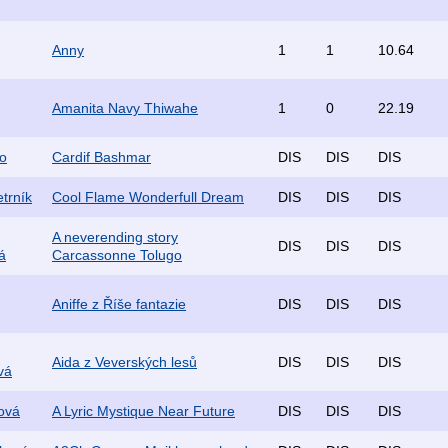
Anny
1
1
10.64
Amanita Navy Thiwahe
1
0
22.19
o
Cardif Bashmar
DIS
DIS
DIS
trník
Cool Flame Wonderfull Dream
DIS
DIS
DIS
A neverending story
DIS
DIS
DIS
á
Carcassonne Tolugo
Aniffe z Říše fantazie
DIS
DIS
DIS
Aida z Veverských lesů
DIS
DIS
DIS
vá
ová
A Lyric Mystique Near Future
DIS
DIS
DIS