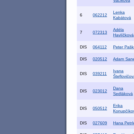
Vacíková
Lenka
6
062212
Kabátová
Adéla
7
072313
Havlíčková
DIS
064112
Peter Pašk
DIS
020512
Adam Sane
Ivana
DIS
039211
Šteflovičov
Dana
DIS
023012
Sedláková
Erika
DIS
050512
Konupčíko
DIS
027609
Hana Petrl