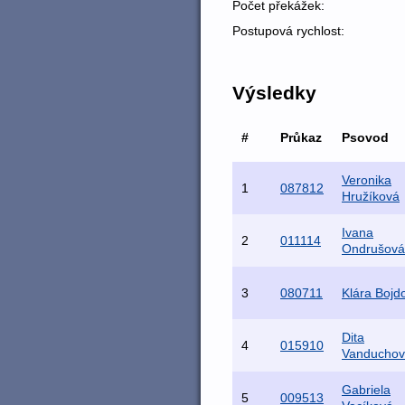
Počet překážek:
Postupová rychlost:
Výsledky
#
Průkaz
Psovod
Veronika
1
087812
Hružíková
Ivana
2
011114
Ondrušová
3
080711
Klára Bojd
Dita
4
015910
Vanducho
Gabriela
5
009513