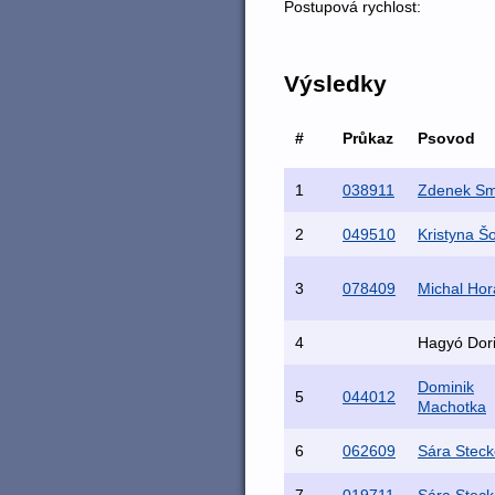
Postupová rychlost:
Výsledky
#
Průkaz
Psovod
1
038911
Zdenek Sm
2
049510
Kristyna Š
3
078409
Michal Hor
4
Hagyó Dor
Dominik
5
044012
Machotka
6
062609
Sára Steck