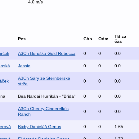
4.0 m/s
TB za
Pes
Chb
Odm
čas
rček
A3Ch Beruška Gold Rebecca
0
0
0.0
onská
Jessie
0
0
0.0
A3Ch Sáry ze Šternberské
áček
0
0
0.0
strže
ina
Bea Nardai Hurrikán - "Brida"
0
0
0.0
A3Ch Cheery Cinderella's
0
0
0.0
Ranch
erová
Bixby Danieláš Genus
0
0
1.65