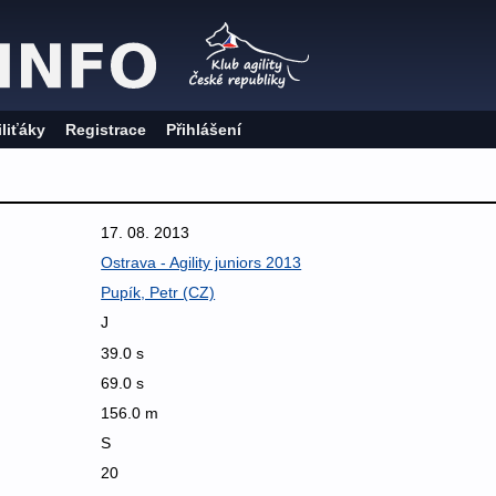
iliťáky
Registrace
Přihlášení
S
17. 08. 2013
Ostrava - Agility juniors 2013
Pupík, Petr (CZ)
J
39.0 s
69.0 s
156.0 m
S
20