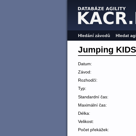
Hledání závodů
Hledat ag
Jumping KID
Datum:
Závod:
Rozhodčí:
Typ:
Standardní čas:
Maximální čas:
Délka:
Velikost:
Počet překážek: