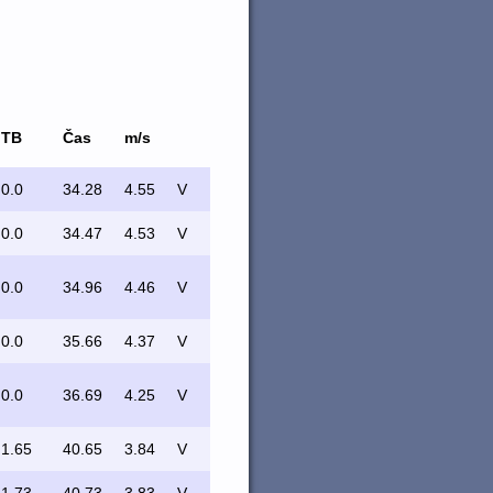
TB
Čas
m/s
0.0
34.28
4.55
V
0.0
34.47
4.53
V
0.0
34.96
4.46
V
0.0
35.66
4.37
V
0.0
36.69
4.25
V
1.65
40.65
3.84
V