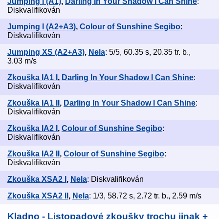
Jumping I (A1)
,
Darling In Your Shadow I Can Shine
:
Diskvalifikován
Jumping I (A2+A3)
,
Colour of Sunshine Segibo
:
Diskvalifikován
Jumping XS (A2+A3)
,
Nela
: 5/5, 60.35 s, 20.35 tr. b.,
3.03 m/s
Zkouška IA1 I
,
Darling In Your Shadow I Can Shine
:
Diskvalifikován
Zkouška IA1 II
,
Darling In Your Shadow I Can Shine
:
Diskvalifikován
Zkouška IA2 I
,
Colour of Sunshine Segibo
:
Diskvalifikován
Zkouška IA2 II
,
Colour of Sunshine Segibo
:
Diskvalifikován
Zkouška XSA2 I
,
Nela
: Diskvalifikován
Zkouška XSA2 II
,
Nela
: 1/3, 58.72 s, 2.72 tr. b., 2.59 m/s
Kladno - Listopadové zkoušky trochu jinak +