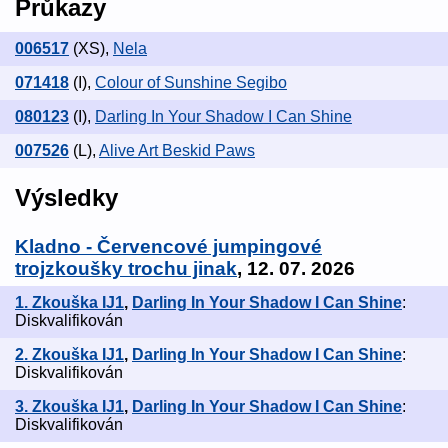
Průkazy
006517
(XS)
,
Nela
071418
(I)
,
Colour of Sunshine Segibo
080123
(I)
,
Darling In Your Shadow I Can Shine
007526
(L)
,
Alive Art Beskid Paws
Výsledky
Kladno - Červencové jumpingové
trojzkoušky trochu jinak
, 12. 07. 2026
1. Zkouška IJ1
,
Darling In Your Shadow I Can Shine
:
Diskvalifikován
2. Zkouška IJ1
,
Darling In Your Shadow I Can Shine
:
Diskvalifikován
3. Zkouška IJ1
,
Darling In Your Shadow I Can Shine
:
Diskvalifikován