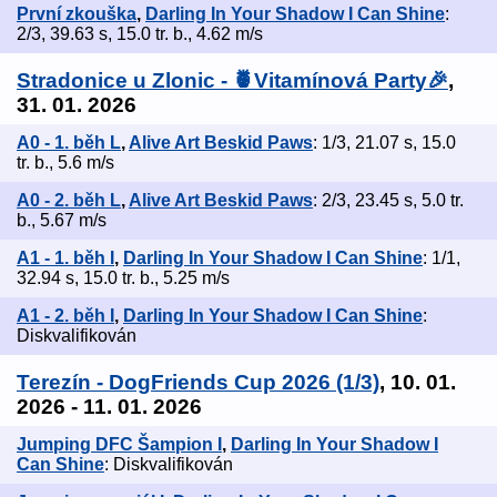
První zkouška
,
Darling In Your Shadow I Can Shine
:
2/3, 39.63 s, 15.0 tr. b., 4.62 m/s
Stradonice u Zlonic - 🍍Vitamínová Party🎉
,
31. 01. 2026
A0 - 1. běh L
,
Alive Art Beskid Paws
: 1/3, 21.07 s, 15.0
tr. b., 5.6 m/s
A0 - 2. běh L
,
Alive Art Beskid Paws
: 2/3, 23.45 s, 5.0 tr.
b., 5.67 m/s
A1 - 1. běh I
,
Darling In Your Shadow I Can Shine
: 1/1,
32.94 s, 15.0 tr. b., 5.25 m/s
A1 - 2. běh I
,
Darling In Your Shadow I Can Shine
:
Diskvalifikován
Terezín - DogFriends Cup 2026 (1/3)
, 10. 01.
2026 - 11. 01. 2026
Jumping DFC Šampion I
,
Darling In Your Shadow I
Can Shine
: Diskvalifikován