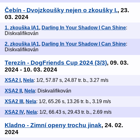
Čebín - Dvojzkoušky nejen o zkoušky I.
, 23.
03. 2024
1. zkouška IA1
,
Darling In Your Shadow I Can Shine
:
Diskvalifikován
2. zkouška IA1
,
Darling In Your Shadow I Can Shine
:
Diskvalifikován
Terezín - DogFriends Cup 2024 (3/3)
, 09. 03.
2024 - 10. 03. 2024
XSA2 I
,
Nela
: 1/2, 57.87 s, 24.87 tr. b., 3.27 m/s
XSA2 II
,
Nela
: Diskvalifikován
XSA2 III
,
Nela
: 1/2, 65.26 s, 13.26 tr. b., 3.19 m/s
XSA2 IV
,
Nela
: 1/2, 66.43 s, 29.43 tr. b., 2.69 m/s
Kladno - Zimní openy trochu jinak
, 24. 02.
2024