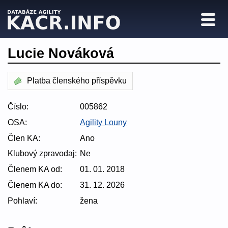
Lucie Nováková
Platba členského příspěvku
Číslo:
005862
OSA:
Agility Louny
Člen KA:
Ano
Klubový zpravodaj:
Ne
Členem KA od:
01. 01. 2018
Členem KA do:
31. 12. 2026
Pohlaví:
žena