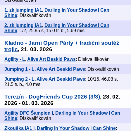
Diskvalifikován
1. zk jumping IA1
,
Darling In Your Shadow I Can
Shine
: Diskvalifikován
2. zk jumping IA1
,
Darling In Your Shadow I Can
Shine
: 1/2, 25.85 s, 15.0 tr. b., 5.69 m/s
Kladno - Jarní Open Párty + tradiční soutěž
trojic
, 21. 03. 2026
Agility - L
,
Alive Art Beskid Paws
: Diskvalifikován
Jumping 1 - L
,
Alive Art Beskid Paws
: Diskvalifikován
Jumping 2 - L
,
Alive Art Beskid Paws
: 10/15, 46.03 s,
21.5 tr. b., 4.0 m/s
Terezín - DogFriends Cup 2026 (3/3)
, 28. 02.
2026 - 01. 03. 2026
Agility DFC Šampion I
,
Darling In Your Shadow I Can
Shine
: Diskvalifikován
Zkouška IA1 I
,
Darling In Your Shadow I Can Shine
: