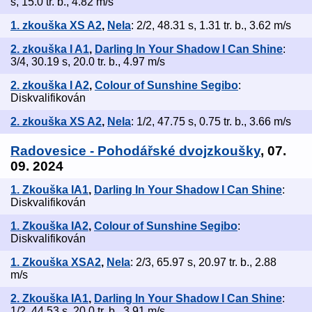
s, 15.0 tr. b., 4.82 m/s
1. zkouška XS A2
,
Nela
: 2/2, 48.31 s, 1.31 tr. b., 3.62 m/s
2. zkouška I A1
,
Darling In Your Shadow I Can Shine
:
3/4, 30.19 s, 20.0 tr. b., 4.97 m/s
2. zkouška I A2
,
Colour of Sunshine Segibo
:
Diskvalifikován
2. zkouška XS A2
,
Nela
: 1/2, 47.75 s, 0.75 tr. b., 3.66 m/s
Radovesice - Pohodářské dvojzkoušky
, 07.
09. 2024
1. Zkouška IA1
,
Darling In Your Shadow I Can Shine
:
Diskvalifikován
1. Zkouška IA2
,
Colour of Sunshine Segibo
:
Diskvalifikován
1. Zkouška XSA2
,
Nela
: 2/3, 65.97 s, 20.97 tr. b., 2.88
m/s
2. Zkouška IA1
,
Darling In Your Shadow I Can Shine
:
1/2, 44.53 s, 20.0 tr. b., 3.91 m/s