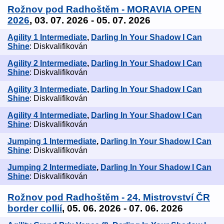
Rožnov pod Radhoštěm - MORAVIA OPEN
2026
, 03. 07. 2026 - 05. 07. 2026
Agility 1 Intermediate
,
Darling In Your Shadow I Can
Shine
: Diskvalifikován
Agility 2 Intermediate
,
Darling In Your Shadow I Can
Shine
: Diskvalifikován
Agility 3 Intermediate
,
Darling In Your Shadow I Can
Shine
: Diskvalifikován
Agility 4 Intermediate
,
Darling In Your Shadow I Can
Shine
: Diskvalifikován
Jumping 1 Intermediate
,
Darling In Your Shadow I Can
Shine
: Diskvalifikován
Jumping 2 Intermediate
,
Darling In Your Shadow I Can
Shine
: Diskvalifikován
Rožnov pod Radhoštěm - 24. Mistrovství ČR
border collií
, 05. 06. 2026 - 07. 06. 2026