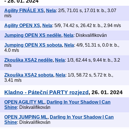
- 28. 01. 2024
Agility FINÁLE XS
,
Nela
: 2/5, 71.01 s, 17.01 tr. b., 3.07
m/s
Agility OPEN XS
,
Nela
: 5/9, 74.42 s, 26.42 tr. b., 2.94 m/s
Jumping OPEN XS neděle
,
Nela
: Diskvalifikován
Jumping OPEN XS sobota
,
Nela
: 4/9, 51.31 s, 0.0 tr. b.,
4.0 m/s
Zkouška XSA2 neděle
,
Nela
: 1/3, 62.44 s, 9.44 tr. b., 3.2
m/s
Zkouška XSA2 sobota
,
Nela
: 1/3, 58.72 s, 5.72 tr. b.,
3.41 m/s
Kladno - Páteční PARTY rozjezd
, 26. 01. 2024
OPEN AGILITY ML
,
Darling In Your Shadow I Can
Shine
: Diskvalifikován
OPEN JUMPING ML
,
Darling In Your Shadow I Can
Shine
: Diskvalifikován