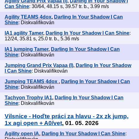
Agility Grand Prix Vapaa (I)
,
Darling In Your Shadow I
Can Shine
: 30/64, 48.15 s, 39.57 tr. b., 3.99 m/s
Agility TEAMS 4dox
,
Darling In Your Shadow I Can
Shine
: Diskvalifikován
IA1 agility Tamer
,
Darling In Your Shadow I Can Shine
:
12/24, 35.81 s, 25.0 tr. b., 5.36 m/s
IA1 jumping Tamer
,
Darling In Your Shadow I Can
Shine
: Diskvalifikován
Jumping Grand Prix Vapaa (I)
,
Darling In Your Shadow
I Can Shine
: Diskvalifikován
Jumping TEAMS 4dox
,
Darling In Your Shadow I Can
Shine
: Diskvalifikován
Tachyon Trophy IA1
,
Darling In Your Shadow I Can
Shine
: Diskvalifikován
Vilsnice - Hoďte práci za hlavu - 2x zk jump,
1x agi open + A0/vet
, 01. 05. 2026
Agility open IA
,
Darling In Your Shadow I Can Shine
: