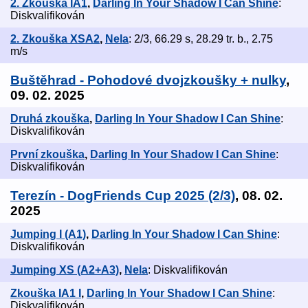
2. Zkouška IA1
,
Darling In Your Shadow I Can Shine
:
Diskvalifikován
2. Zkouška XSA2
,
Nela
: 2/3, 66.29 s, 28.29 tr. b., 2.75
m/s
Buštěhrad - Pohodové dvojzkoušky + nulky
,
09. 02. 2025
Druhá zkouška
,
Darling In Your Shadow I Can Shine
:
Diskvalifikován
První zkouška
,
Darling In Your Shadow I Can Shine
:
Diskvalifikován
Terezín - DogFriends Cup 2025 (2/3)
, 08. 02.
2025
Jumping I (A1)
,
Darling In Your Shadow I Can Shine
:
Diskvalifikován
Jumping XS (A2+A3)
,
Nela
: Diskvalifikován
Zkouška IA1 I
,
Darling In Your Shadow I Can Shine
:
Diskvalifikován