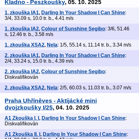
Kladno - Peszkoušky
, 05. 10. 2025
1. zkouška IA1
,
Darling In Your Shadow I Can Shine
:
3/4, 33.09 s, 10.0 tr. b., 4.41 m/s
1. zkouška IA2
,
Colour of Sunshine Segibo
: 3/6, 51.46
s, 12.46 tr. b., 3.58 m/s
1. zkouška XSA2
,
Nela
: 1/5, 55.14 s, 11.14 tr. b., 3.34 m/s
2. zkouška IA1
,
Darling In Your Shadow I Can Shine
:
2/4, 33.24 s, 15.0 tr. b., 4.39 m/s
2. zkouška IA2
,
Colour of Sunshine Segibo
:
Diskvalifikován
2. zkouška XSA2
,
Nela
: 2/5, 60.03 s, 11.03 tr. b., 3.07 m/s
Praha Uhříněves - Aktijácké mini
dvojzkoušky I/25
, 04. 10. 2025
A1 Zkouška I. I
,
Darling In Your Shadow I Can Shine
:
Diskvalifikován
A1 Zkouška II. I
,
Darling In Your Shadow I Can Shine
: