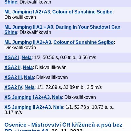
Shine
: Diskvalifikován
ML Jumping I A2+A3
,
Colour of Sunshine Segibo
:
Diskvalifikován
ML Jumping II A1 + A0
,
Darling In Your Shadow I Can
Shine
: Diskvalifikován
ML Jumping II A2+A3
,
Colour of Sunshine Segibo
:
Diskvalifikován
XSA2 I
,
Nela
: 1/2, 50.56 s, 0.0 tr. b., 3.56 m/s
XSA2 II
,
Nela
: Diskvalifikován
XSA2 III
,
Nela
: Diskvalifikován
XSA2 IV
,
Nela
: 1/1, 72.89 s, 33.89 tr. b., 2.5 m/s
XS Jumping I A2+A3
,
Nela
: Diskvalifikován
XS Jumping II A2+A3
,
Nela
: 1/1, 52.73 s, 10.73 tr. b.,
3.17 m/s
Osenice - Mistrovství ČR kříženců a psů bez