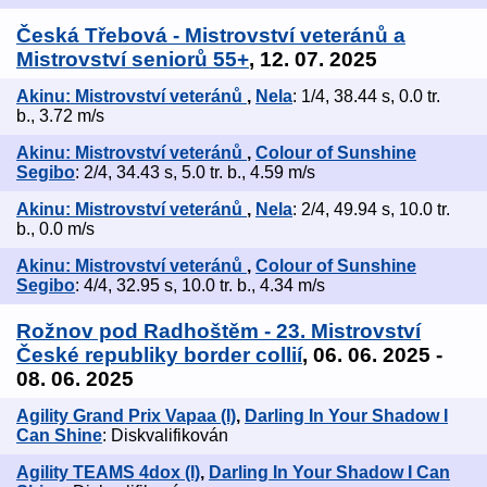
Česká Třebová - Mistrovství veteránů a
Mistrovství seniorů 55+
, 12. 07. 2025
Akinu: Mistrovství veteránů
,
Nela
: 1/4, 38.44 s, 0.0 tr.
b., 3.72 m/s
Akinu: Mistrovství veteránů
,
Colour of Sunshine
Segibo
: 2/4, 34.43 s, 5.0 tr. b., 4.59 m/s
Akinu: Mistrovství veteránů
,
Nela
: 2/4, 49.94 s, 10.0 tr.
b., 0.0 m/s
Akinu: Mistrovství veteránů
,
Colour of Sunshine
Segibo
: 4/4, 32.95 s, 10.0 tr. b., 4.34 m/s
Rožnov pod Radhoštěm - 23. Mistrovství
České republiky border collií
, 06. 06. 2025 -
08. 06. 2025
Agility Grand Prix Vapaa (I)
,
Darling In Your Shadow I
Can Shine
: Diskvalifikován
Agility TEAMS 4dox (I)
,
Darling In Your Shadow I Can