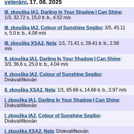
veteráni
, 17. 08. 2025
III. zkouška IA1
,
Darling In Your Shadow I Can Shine
:
1/3, 32.72 s, 15.0 tr. b., 4.52 m/s
III. zkouška IA2
,
Colour of Sunshine Segibo
: 3/5, 45.11
s, 5.0 tr. b., 4.08 m/s
III. zkouška XSA2
,
Nela
: 1/1, 71.41 s, 28.41 tr. b., 2.58
m/s
II. zkouška IA1
,
Darling In Your Shadow I Can Shine
:
3/3, 36.6 s, 25.0 tr. b., 4.04 m/s
II. zkouška IA2
,
Colour of Sunshine Segibo
:
Diskvalifikován
II. zkouška XSA2
,
Nela
: 1/1, 65.66 s, 14.66 tr. b., 2.97 m/s
I. zkouška IA1
,
Darling In Your Shadow I Can Shine
:
Diskvalifikován
I. zkouška IA2
,
Colour of Sunshine Segibo
:
Diskvalifikován
I. zkouška XSA2
,
Nela
: Diskvalifikován