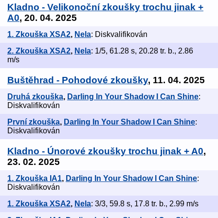
Kladno - Velikonoční zkoušky trochu jinak +
A0
, 20. 04. 2025
1. Zkouška XSA2
,
Nela
: Diskvalifikován
2. Zkouška XSA2
,
Nela
: 1/5, 61.28 s, 20.28 tr. b., 2.86
m/s
Buštěhrad - Pohodové zkoušky
, 11. 04. 2025
Druhá zkouška
,
Darling In Your Shadow I Can Shine
:
Diskvalifikován
První zkouška
,
Darling In Your Shadow I Can Shine
:
Diskvalifikován
Kladno - Únorové zkoušky trochu jinak + A0
,
23. 02. 2025
1. Zkouška IA1
,
Darling In Your Shadow I Can Shine
:
Diskvalifikován
1. Zkouška XSA2
,
Nela
: 3/3, 59.8 s, 17.8 tr. b., 2.99 m/s