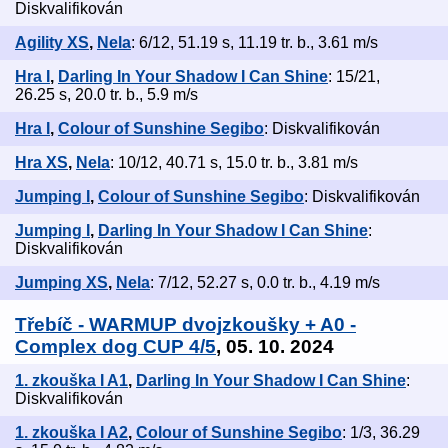
Diskvalifikován
Agility XS
,
Nela
: 6/12, 51.19 s, 11.19 tr. b., 3.61 m/s
Hra I
,
Darling In Your Shadow I Can Shine
: 15/21,
26.25 s, 20.0 tr. b., 5.9 m/s
Hra I
,
Colour of Sunshine Segibo
: Diskvalifikován
Hra XS
,
Nela
: 10/12, 40.71 s, 15.0 tr. b., 3.81 m/s
Jumping I
,
Colour of Sunshine Segibo
: Diskvalifikován
Jumping I
,
Darling In Your Shadow I Can Shine
:
Diskvalifikován
Jumping XS
,
Nela
: 7/12, 52.27 s, 0.0 tr. b., 4.19 m/s
Třebíč - WARMUP dvojzkoušky + A0 -
Complex dog CUP 4/5
, 05. 10. 2024
1. zkouška I A1
,
Darling In Your Shadow I Can Shine
:
Diskvalifikován
1. zkouška I A2
,
Colour of Sunshine Segibo
: 1/3, 36.29