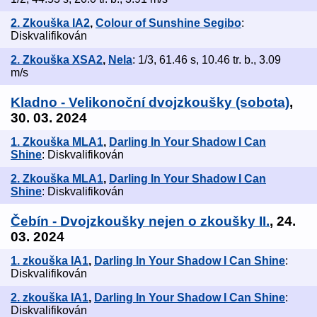
2. Zkouška IA2
,
Colour of Sunshine Segibo
:
Diskvalifikován
2. Zkouška XSA2
,
Nela
: 1/3, 61.46 s, 10.46 tr. b., 3.09
m/s
Kladno - Velikonoční dvojzkoušky (sobota)
,
30. 03. 2024
1. Zkouška MLA1
,
Darling In Your Shadow I Can
Shine
: Diskvalifikován
2. Zkouška MLA1
,
Darling In Your Shadow I Can
Shine
: Diskvalifikován
Čebín - Dvojzkoušky nejen o zkoušky II.
, 24.
03. 2024
1. zkouška IA1
,
Darling In Your Shadow I Can Shine
:
Diskvalifikován
2. zkouška IA1
,
Darling In Your Shadow I Can Shine
:
Diskvalifikován