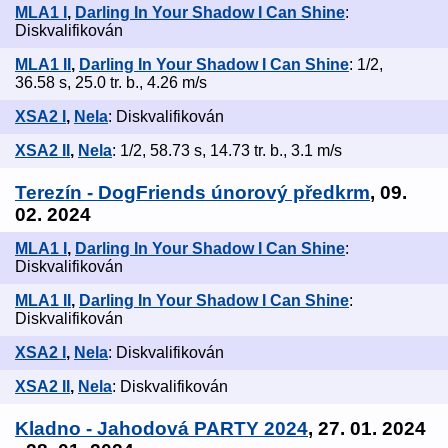
MLA1 I
,
Darling In Your Shadow I Can Shine
:
Diskvalifikován
MLA1 II
,
Darling In Your Shadow I Can Shine
: 1/2,
36.58 s, 25.0 tr. b., 4.26 m/s
XSA2 I
,
Nela
: Diskvalifikován
XSA2 II
,
Nela
: 1/2, 58.73 s, 14.73 tr. b., 3.1 m/s
Terezín - DogFriends únorový předkrm
, 09.
02. 2024
MLA1 I
,
Darling In Your Shadow I Can Shine
:
Diskvalifikován
MLA1 II
,
Darling In Your Shadow I Can Shine
:
Diskvalifikován
XSA2 I
,
Nela
: Diskvalifikován
XSA2 II
,
Nela
: Diskvalifikován
Kladno - Jahodová PARTY 2024
, 27. 01. 2024