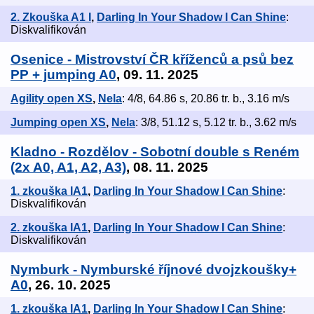
2. Zkouška A1 I
,
Darling In Your Shadow I Can Shine
:
Diskvalifikován
Osenice - Mistrovství ČR kříženců a psů bez
PP + jumping A0
, 09. 11. 2025
Agility open XS
,
Nela
: 4/8, 64.86 s, 20.86 tr. b., 3.16 m/s
Jumping open XS
,
Nela
: 3/8, 51.12 s, 5.12 tr. b., 3.62 m/s
Kladno - Rozdělov - Sobotní double s Reném
(2x A0, A1, A2, A3)
, 08. 11. 2025
1. zkouška IA1
,
Darling In Your Shadow I Can Shine
:
Diskvalifikován
2. zkouška IA1
,
Darling In Your Shadow I Can Shine
:
Diskvalifikován
Nymburk - Nymburské říjnové dvojzkoušky+
A0
, 26. 10. 2025
1. zkouška IA1
,
Darling In Your Shadow I Can Shine
: