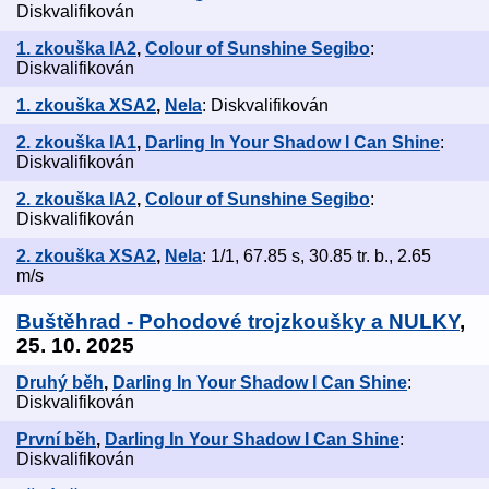
Diskvalifikován
1. zkouška IA2
,
Colour of Sunshine Segibo
:
Diskvalifikován
1. zkouška XSA2
,
Nela
: Diskvalifikován
2. zkouška IA1
,
Darling In Your Shadow I Can Shine
:
Diskvalifikován
2. zkouška IA2
,
Colour of Sunshine Segibo
:
Diskvalifikován
2. zkouška XSA2
,
Nela
: 1/1, 67.85 s, 30.85 tr. b., 2.65
m/s
Buštěhrad - Pohodové trojzkoušky a NULKY
,
25. 10. 2025
Druhý běh
,
Darling In Your Shadow I Can Shine
:
Diskvalifikován
První běh
,
Darling In Your Shadow I Can Shine
:
Diskvalifikován