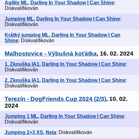
Agility ML
,
Darling In Your Shadow I Can Shine
:
Diskvalifikován
Jumping ML
,
Darling In Your Shadow I Can Shine
:
Diskvalifikován
Krátký jumping ML
,
Darling In Your Shadow I Can
Shine
: Diskvalifikován
Malhostovice - Výbušná koťátka
, 16. 02. 2024
1. Zkouška IA1
,
Darling In Your Shadow I Can Shine
:
Diskvalifikován
2. Zkouška IA1
,
Darling In Your Shadow I Can Shine
:
Diskvalifikován
Terezín - DogFriends Cup 2024 (2/3)
, 10. 02.
2024
Jumping 1 ML
,
Darling In Your Shadow I Can Shine
:
Diskvalifikován
Jumping 2+3 XS
,
Nela
: Diskvalifikován