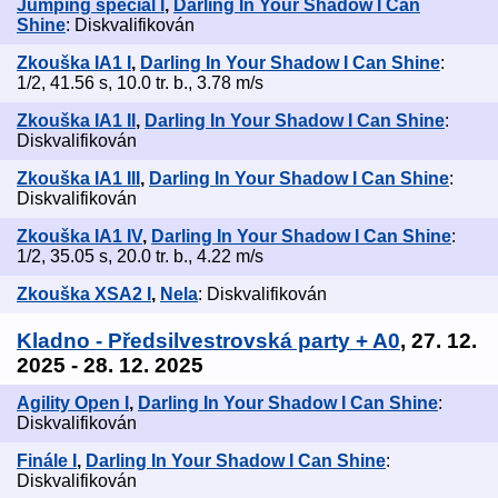
Jumping speciál I
,
Darling In Your Shadow I Can
Shine
: Diskvalifikován
Zkouška IA1 I
,
Darling In Your Shadow I Can Shine
:
1/2, 41.56 s, 10.0 tr. b., 3.78 m/s
Zkouška IA1 II
,
Darling In Your Shadow I Can Shine
:
Diskvalifikován
Zkouška IA1 III
,
Darling In Your Shadow I Can Shine
:
Diskvalifikován
Zkouška IA1 IV
,
Darling In Your Shadow I Can Shine
:
1/2, 35.05 s, 20.0 tr. b., 4.22 m/s
Zkouška XSA2 I
,
Nela
: Diskvalifikován
Kladno - Předsilvestrovská party + A0
, 27. 12.
2025 - 28. 12. 2025
Agility Open I
,
Darling In Your Shadow I Can Shine
:
Diskvalifikován
Finále I
,
Darling In Your Shadow I Can Shine
:
Diskvalifikován