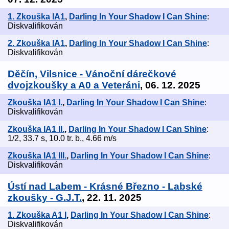
1. Zkouška IA1
,
Darling In Your Shadow I Can Shine
:
Diskvalifikován
2. Zkouška IA1
,
Darling In Your Shadow I Can Shine
:
Diskvalifikován
Děčín, Vilsnice - Vánoční dárečkové
dvojzkoušky a A0 a Veteráni
, 06. 12. 2025
Zkouška IA1 I.
,
Darling In Your Shadow I Can Shine
:
Diskvalifikován
Zkouška IA1 II.
,
Darling In Your Shadow I Can Shine
:
1/2, 33.7 s, 10.0 tr. b., 4.66 m/s
Zkouška IA1 III.
,
Darling In Your Shadow I Can Shine
:
Diskvalifikován
Ústí nad Labem - Krásné Březno - Labské
zkoušky - G.J.T.
, 22. 11. 2025
1. Zkouška A1 I
,
Darling In Your Shadow I Can Shine
:
Diskvalifikován