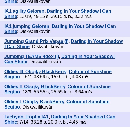
Shine
: Diskvalifikován
IA1 agility Geloren
,
Darling In Your Shadow I Can
Shine
: 13/19, 49.15 s, 39.15 tr. b., 3.32 m/s
IA1 jumping Geloren
,
Darling In Your Shadow I Can
Shine
: Diskvalifikován
Jumping Grand Prix Vapaa (I)
,
Darling In Your Shadow
I Can Shine
: Diskvalifikován
Jumping TEAMS 4dox (I)
,
Darling In Your Shadow I
Can Shine
: Diskvalifikován
Oldies III. Obojky BlackBerry
,
Colour of Sunshine
Segibo
: 16/7, 38.69 s, 15.0 tr. b., 4.08 m/s
Oldies II. Obojky BlackBerry
,
Colour of Sunshine
Segibo
: 18/9, 55.55 s, 25.55 tr. b., 3.64 m/s
Oldies I. Obojky BlackBerry
,
Colour of Sunshine
Segibo
: Diskvalifikován
Tachyon Trophy IA1
,
Darling In Your Shadow I Can
Shine
: 7/14, 33.28 s, 20.0 tr. b., 4.45 m/s