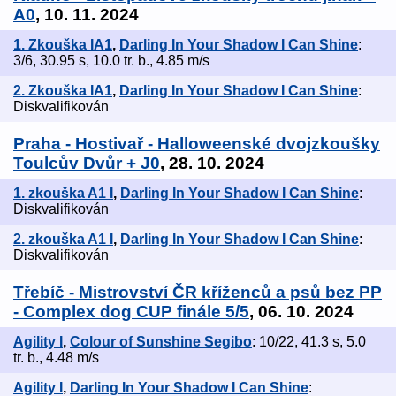
A0
, 10. 11. 2024
1. Zkouška IA1
,
Darling In Your Shadow I Can Shine
:
3/6, 30.95 s, 10.0 tr. b., 4.85 m/s
2. Zkouška IA1
,
Darling In Your Shadow I Can Shine
:
Diskvalifikován
Praha - Hostivař - Halloweenské dvojzkoušky
Toulcův Dvůr + J0
, 28. 10. 2024
1. zkouška A1 I
,
Darling In Your Shadow I Can Shine
:
Diskvalifikován
2. zkouška A1 I
,
Darling In Your Shadow I Can Shine
:
Diskvalifikován
Třebíč - Mistrovství ČR kříženců a psů bez PP
- Complex dog CUP finále 5/5
, 06. 10. 2024
Agility I
,
Colour of Sunshine Segibo
: 10/22, 41.3 s, 5.0
tr. b., 4.48 m/s
Agility I
,
Darling In Your Shadow I Can Shine
: