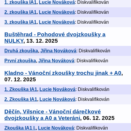
1. zkouška IA1
,
Lucie Nováková
: Diskvalifikován
2. zkouška IA1
,
Lucie Nováková
: Diskvalifikován
3. zkouška IA1
,
Lucie Nováková
: Diskvalifikován
Buštěhrad - Pohodové dvojzkoušky a
NULKY
, 13. 12. 2025
Druhá zkouška
,
Jiřina Nováková
: Diskvalifikován
První zkouška
,
Jiřina Nováková
: Diskvalifikován
Kladno - Vánoční zkoušky trochu jinak + A0
,
07. 12. 2025
1. Zkouška IA1
,
Lucie Nováková
: Diskvalifikován
2. Zkouška IA1
,
Lucie Nováková
: Diskvalifikován
Děčín, Vilsnice - Vánoční dárečkové
dvojzkoušky a A0 a Veteráni
, 06. 12. 2025
Zkouška IA1 I.
,
Lucie Nováková
: Diskvalifikován