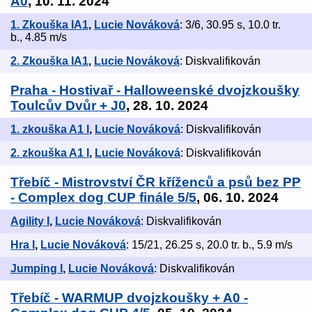
A0
, 10. 11. 2024
1. Zkouška IA1
,
Lucie Nováková
: 3/6, 30.95 s, 10.0 tr.
b., 4.85 m/s
2. Zkouška IA1
,
Lucie Nováková
: Diskvalifikován
Praha - Hostivař - Halloweenské dvojzkoušky
Toulcův Dvůr + J0
, 28. 10. 2024
1. zkouška A1 I
,
Lucie Nováková
: Diskvalifikován
2. zkouška A1 I
,
Lucie Nováková
: Diskvalifikován
Třebíč - Mistrovství ČR kříženců a psů bez PP
- Complex dog CUP finále 5/5
, 06. 10. 2024
Agility I
,
Lucie Nováková
: Diskvalifikován
Hra I
,
Lucie Nováková
: 15/21, 26.25 s, 20.0 tr. b., 5.9 m/s
Jumping I
,
Lucie Nováková
: Diskvalifikován
Třebíč - WARMUP dvojzkoušky + A0 -