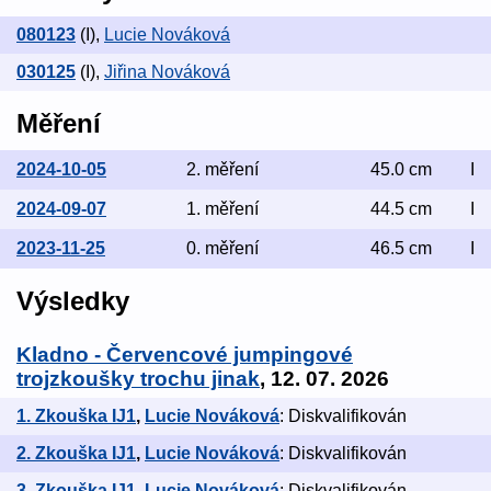
080123
(I)
,
Lucie Nováková
030125
(I)
,
Jiřina Nováková
Měření
2024-10-05
2. měření
45.0 cm
I
2024-09-07
1. měření
44.5 cm
I
2023-11-25
0. měření
46.5 cm
I
Výsledky
Kladno - Červencové jumpingové
trojzkoušky trochu jinak
, 12. 07. 2026
1. Zkouška IJ1
,
Lucie Nováková
: Diskvalifikován
2. Zkouška IJ1
,
Lucie Nováková
: Diskvalifikován
3. Zkouška IJ1
,
Lucie Nováková
: Diskvalifikován