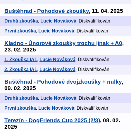
Buštěhrad - Pohodové zkoušky
, 11. 04. 2025
Druhá zkouška
,
Lucie Nováková
: Diskvalifikován
První zkouška
,
Lucie Nováková
: Diskvalifikován
Kladno - Únorové zkoušky trochu jinak + A0
,
23. 02. 2025
1. Zkouška IA1
,
Lucie Nováková
: Diskvalifikován
2. Zkouška IA1
,
Lucie Nováková
: Diskvalifikován
Buštěhrad - Pohodové dvojzkoušky + nulky
,
09. 02. 2025
Druhá zkouška
,
Lucie Nováková
: Diskvalifikován
První zkouška
,
Lucie Nováková
: Diskvalifikován
Terezín - DogFriends Cup 2025 (2/3)
, 08. 02.
2025