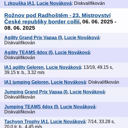
I. zkouška IA1
,
Lucie Nováková
: Diskvalifikován
Rožnov pod Radhoštěm - 23. Mistrovství
České republiky border collií
, 06. 06. 2025 -
08. 06. 2025
Agility Grand Prix Vapaa (I)
,
Lucie Nováková
:
Diskvalifikován
Agility TEAMS 4dox (I)
,
Lucie Nováková
:
Diskvalifikován
IA1 agility Geloren
,
Lucie Nováková
: 13/19, 49.15 s,
39.15 tr. b., 3.32 m/s
IA1 jumping Geloren
,
Lucie Nováková
: Diskvalifikován
Jumping Grand Prix Vapaa (I)
,
Lucie Nováková
:
Diskvalifikován
Jumping TEAMS 4dox (I)
,
Lucie Nováková
:
Diskvalifikován
Tachyon Trophy IA1
,
Lucie Nováková
: 7/14, 33.28 s,
20.0 tr. b., 4.45 m/s