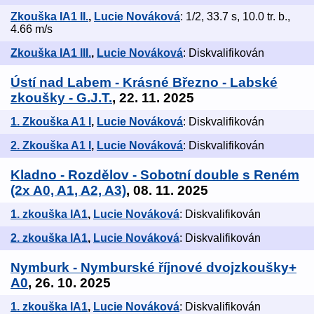
Zkouška IA1 II.
,
Lucie Nováková
: 1/2, 33.7 s, 10.0 tr. b.,
4.66 m/s
Zkouška IA1 III.
,
Lucie Nováková
: Diskvalifikován
Ústí nad Labem - Krásné Březno - Labské
zkoušky - G.J.T.
, 22. 11. 2025
1. Zkouška A1 I
,
Lucie Nováková
: Diskvalifikován
2. Zkouška A1 I
,
Lucie Nováková
: Diskvalifikován
Kladno - Rozdělov - Sobotní double s Reném
(2x A0, A1, A2, A3)
, 08. 11. 2025
1. zkouška IA1
,
Lucie Nováková
: Diskvalifikován
2. zkouška IA1
,
Lucie Nováková
: Diskvalifikován
Nymburk - Nymburské říjnové dvojzkoušky+
A0
, 26. 10. 2025
1. zkouška IA1
,
Lucie Nováková
: Diskvalifikován