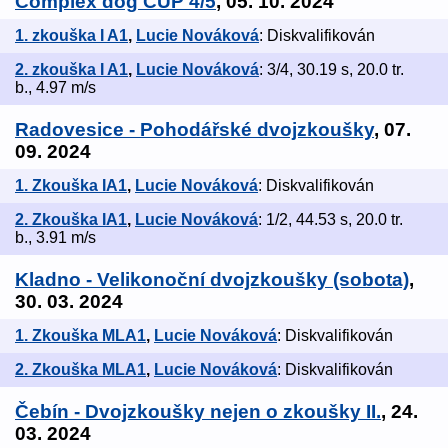
Complex dog CUP 4/5
, 05. 10. 2024
1. zkouška I A1
,
Lucie Nováková
: Diskvalifikován
2. zkouška I A1
,
Lucie Nováková
: 3/4, 30.19 s, 20.0 tr.
b., 4.97 m/s
Radovesice - Pohodářské dvojzkoušky
, 07.
09. 2024
1. Zkouška IA1
,
Lucie Nováková
: Diskvalifikován
2. Zkouška IA1
,
Lucie Nováková
: 1/2, 44.53 s, 20.0 tr.
b., 3.91 m/s
Kladno - Velikonoční dvojzkoušky (sobota)
,
30. 03. 2024
1. Zkouška MLA1
,
Lucie Nováková
: Diskvalifikován
2. Zkouška MLA1
,
Lucie Nováková
: Diskvalifikován
Čebín - Dvojzkoušky nejen o zkoušky II.
, 24.
03. 2024