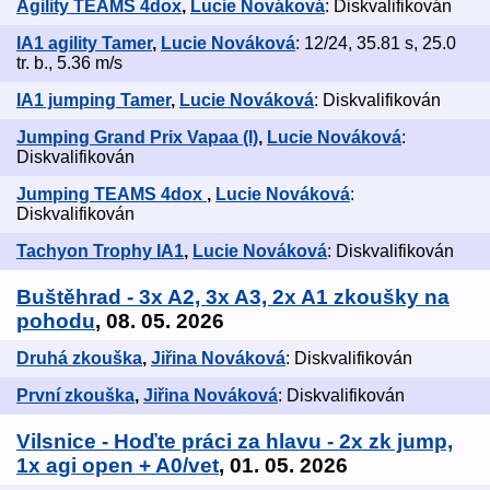
Agility TEAMS 4dox
,
Lucie Nováková
: Diskvalifikován
IA1 agility Tamer
,
Lucie Nováková
: 12/24, 35.81 s, 25.0
tr. b., 5.36 m/s
IA1 jumping Tamer
,
Lucie Nováková
: Diskvalifikován
Jumping Grand Prix Vapaa (I)
,
Lucie Nováková
:
Diskvalifikován
Jumping TEAMS 4dox
,
Lucie Nováková
:
Diskvalifikován
Tachyon Trophy IA1
,
Lucie Nováková
: Diskvalifikován
Buštěhrad - 3x A2, 3x A3, 2x A1 zkoušky na
pohodu
, 08. 05. 2026
Druhá zkouška
,
Jiřina Nováková
: Diskvalifikován
První zkouška
,
Jiřina Nováková
: Diskvalifikován
Vilsnice - Hoďte práci za hlavu - 2x zk jump,
1x agi open + A0/vet
, 01. 05. 2026