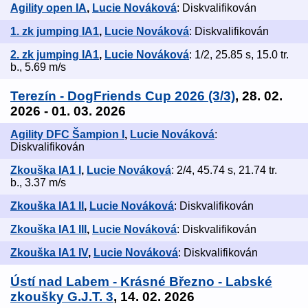
Agility open IA
,
Lucie Nováková
: Diskvalifikován
1. zk jumping IA1
,
Lucie Nováková
: Diskvalifikován
2. zk jumping IA1
,
Lucie Nováková
: 1/2, 25.85 s, 15.0 tr.
b., 5.69 m/s
Terezín - DogFriends Cup 2026 (3/3)
, 28. 02.
2026 - 01. 03. 2026
Agility DFC Šampion I
,
Lucie Nováková
:
Diskvalifikován
Zkouška IA1 I
,
Lucie Nováková
: 2/4, 45.74 s, 21.74 tr.
b., 3.37 m/s
Zkouška IA1 II
,
Lucie Nováková
: Diskvalifikován
Zkouška IA1 III
,
Lucie Nováková
: Diskvalifikován
Zkouška IA1 IV
,
Lucie Nováková
: Diskvalifikován
Ústí nad Labem - Krásné Březno - Labské
zkoušky G.J.T. 3
, 14. 02. 2026