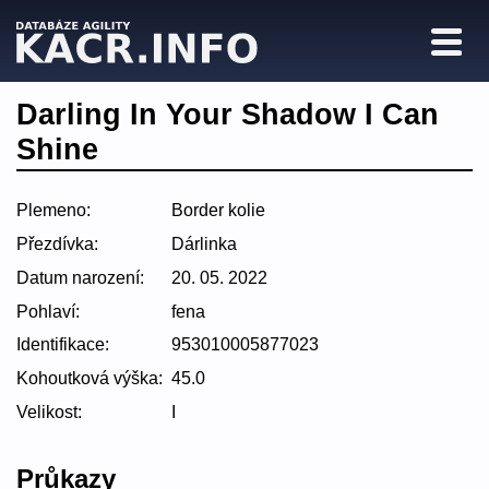
Darling In Your Shadow I Can
Shine
Plemeno:
Border kolie
Přezdívka:
Dárlinka
Datum narození:
20. 05. 2022
Pohlaví:
fena
Identifikace:
953010005877023
Kohoutková výška:
45.0
Velikost:
I
Průkazy