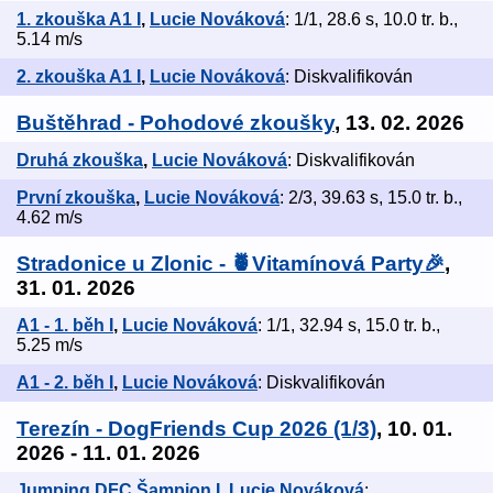
1. zkouška A1 I
,
Lucie Nováková
: 1/1, 28.6 s, 10.0 tr. b.,
5.14 m/s
2. zkouška A1 I
,
Lucie Nováková
: Diskvalifikován
Buštěhrad - Pohodové zkoušky
, 13. 02. 2026
Druhá zkouška
,
Lucie Nováková
: Diskvalifikován
První zkouška
,
Lucie Nováková
: 2/3, 39.63 s, 15.0 tr. b.,
4.62 m/s
Stradonice u Zlonic - 🍍Vitamínová Party🎉
,
31. 01. 2026
A1 - 1. běh I
,
Lucie Nováková
: 1/1, 32.94 s, 15.0 tr. b.,
5.25 m/s
A1 - 2. běh I
,
Lucie Nováková
: Diskvalifikován
Terezín - DogFriends Cup 2026 (1/3)
, 10. 01.
2026 - 11. 01. 2026
Jumping DFC Šampion I
,
Lucie Nováková
: