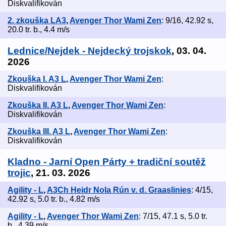
Diskvalifikován
2. zkouška LA3
,
Avenger Thor Wami Zen
: 9/16, 42.92 s,
20.0 tr. b., 4.4 m/s
Lednice/Nejdek - Nejdecký trojskok
, 03. 04.
2026
Zkouška I. A3 L
,
Avenger Thor Wami Zen
:
Diskvalifikován
Zkouška II. A3 L
,
Avenger Thor Wami Zen
:
Diskvalifikován
Zkouška III. A3 L
,
Avenger Thor Wami Zen
:
Diskvalifikován
Kladno - Jarní Open Párty + tradiční soutěž
trojic
, 21. 03. 2026
Agility - L
,
A3Ch Heidr Nola Rún v. d. Graaslinies
: 4/15,
42.92 s, 5.0 tr. b., 4.82 m/s
Agility - L
,
Avenger Thor Wami Zen
: 7/15, 47.1 s, 5.0 tr.
b., 4.39 m/s