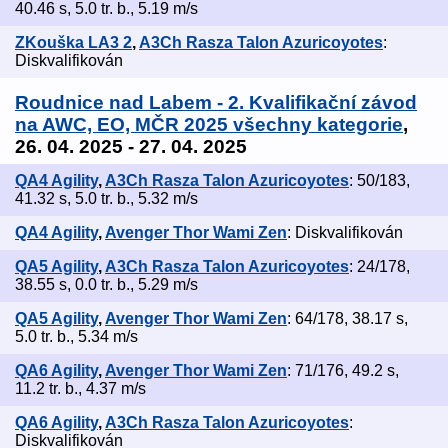
40.46 s, 5.0 tr. b., 5.19 m/s
ZKouška LA3 2
,
A3Ch Rasza Talon Azuricoyotes
:
Diskvalifikován
Roudnice nad Labem - 2. Kvalifikační závod
na AWC, EO, MČR 2025 všechny kategorie
,
26. 04. 2025 - 27. 04. 2025
QA4 Agility
,
A3Ch Rasza Talon Azuricoyotes
: 50/183,
41.32 s, 5.0 tr. b., 5.32 m/s
QA4 Agility
,
Avenger Thor Wami Zen
: Diskvalifikován
QA5 Agility
,
A3Ch Rasza Talon Azuricoyotes
: 24/178,
38.55 s, 0.0 tr. b., 5.29 m/s
QA5 Agility
,
Avenger Thor Wami Zen
: 64/178, 38.17 s,
5.0 tr. b., 5.34 m/s
QA6 Agility
,
Avenger Thor Wami Zen
: 71/176, 49.2 s,
11.2 tr. b., 4.37 m/s
QA6 Agility
,
A3Ch Rasza Talon Azuricoyotes
:
Diskvalifikován