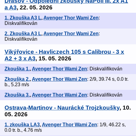
Drásov - Odpolední zkoušky NaPoli III. 2x A1
a A3
, 22. 05. 2026
1. Zkouška A3 L
,
Avenger Thor Wami Zen
:
Diskvalifikován
2. Zkouška A3 L
,
Avenger Thor Wami Zen
:
Diskvalifikován
Vikýřovice - Havliczech 105 s Calibrou - 3 x
A2 + 3 x A3
, 15. 05. 2026
Zkouška 1.
,
Avenger Thor Wami Zen
: Diskvalifikován
Zkouška 2.
,
Avenger Thor Wami Zen
: 2/9, 39.74 s, 0.0 tr.
b., 5.23 m/s
Zkouška 3.
,
Avenger Thor Wami Zen
: Diskvalifikován
Ostrava-Martinov - Naurácké Trojzkoušky
, 10.
05. 2026
1. zkouška LA3
,
Avenger Thor Wami Zen
: 1/9, 46.22 s,
0.0 tr. b., 4.76 m/s