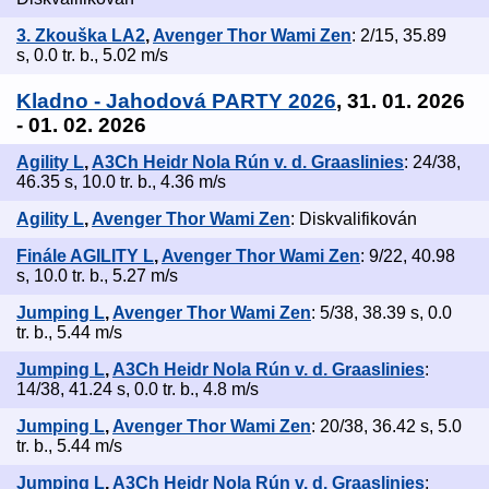
3. Zkouška LA2
,
Avenger Thor Wami Zen
: 2/15, 35.89
s, 0.0 tr. b., 5.02 m/s
Kladno - Jahodová PARTY 2026
, 31. 01. 2026
- 01. 02. 2026
Agility L
,
A3Ch Heidr Nola Rún v. d. Graaslinies
: 24/38,
46.35 s, 10.0 tr. b., 4.36 m/s
Agility L
,
Avenger Thor Wami Zen
: Diskvalifikován
Finále AGILITY L
,
Avenger Thor Wami Zen
: 9/22, 40.98
s, 10.0 tr. b., 5.27 m/s
Jumping L
,
Avenger Thor Wami Zen
: 5/38, 38.39 s, 0.0
tr. b., 5.44 m/s
Jumping L
,
A3Ch Heidr Nola Rún v. d. Graaslinies
:
14/38, 41.24 s, 0.0 tr. b., 4.8 m/s
Jumping L
,
Avenger Thor Wami Zen
: 20/38, 36.42 s, 5.0
tr. b., 5.44 m/s
Jumping L
,
A3Ch Heidr Nola Rún v. d. Graaslinies
: