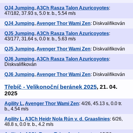
QJ4 Jumping
,
A3Ch Rasza Talon Azuricoyotes
:
47/182, 37.93 s, 5.0 tr. b., 5.54 m/s
QJ4 Jumping
,
Avenger Thor Wami Zen
: Diskvalifikován
QJ5 Jumping
,
A3Ch Rasza Talon Azuricoyotes
:
43/177, 31.64 s, 0.0 tr. b., 5.63 m/s
QJ5 Jumping
,
Avenger Thor Wami Zen
: Diskvalifikován
QJ6 Jumping
,
A3Ch Rasza Talon Azuricoyotes
:
Diskvalifikován
QJ6 Jumping
,
Avenger Thor Wami Zen
: Diskvalifikován
Třebíč - Velikonoční beránek 2025
, 21. 04.
2025
Agility L
,
Avenger Thor Wami Zen
: 4/26, 45.13 s, 0.0 tr.
b., 4.54 m/s
Agility L
,
A3Ch Heidr Nola Rún v. d. Graaslinies
: 6/26,
48.8 s, 0.0 tr. b., 4.2 m/s