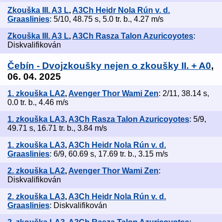
Zkouška III. A3 L
,
A3Ch Heidr Nola Rún v. d.
Graaslinies
: 5/10, 48.75 s, 5.0 tr. b., 4.27 m/s
Zkouška III. A3 L
,
A3Ch Rasza Talon Azuricoyotes
:
Diskvalifikován
Čebín - Dvojzkoušky nejen o zkoušky II. + A0
,
06. 04. 2025
1. zkouška LA2
,
Avenger Thor Wami Zen
: 2/11, 38.14 s,
0.0 tr. b., 4.46 m/s
1. zkouška LA3
,
A3Ch Rasza Talon Azuricoyotes
: 5/9,
49.71 s, 16.71 tr. b., 3.84 m/s
1. zkouška LA3
,
A3Ch Heidr Nola Rún v. d.
Graaslinies
: 6/9, 60.69 s, 17.69 tr. b., 3.15 m/s
2. zkouška LA2
,
Avenger Thor Wami Zen
:
Diskvalifikován
2. zkouška LA3
,
A3Ch Heidr Nola Rún v. d.
Graaslinies
: Diskvalifikován