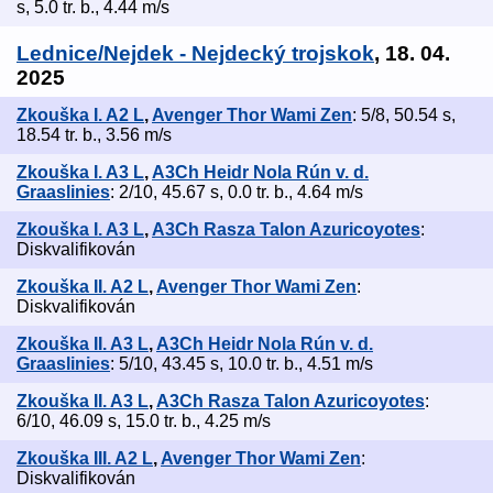
s, 5.0 tr. b., 4.44 m/s
Lednice/Nejdek - Nejdecký trojskok
, 18. 04.
2025
Zkouška I. A2 L
,
Avenger Thor Wami Zen
: 5/8, 50.54 s,
18.54 tr. b., 3.56 m/s
Zkouška I. A3 L
,
A3Ch Heidr Nola Rún v. d.
Graaslinies
: 2/10, 45.67 s, 0.0 tr. b., 4.64 m/s
Zkouška I. A3 L
,
A3Ch Rasza Talon Azuricoyotes
:
Diskvalifikován
Zkouška II. A2 L
,
Avenger Thor Wami Zen
:
Diskvalifikován
Zkouška II. A3 L
,
A3Ch Heidr Nola Rún v. d.
Graaslinies
: 5/10, 43.45 s, 10.0 tr. b., 4.51 m/s
Zkouška II. A3 L
,
A3Ch Rasza Talon Azuricoyotes
:
6/10, 46.09 s, 15.0 tr. b., 4.25 m/s
Zkouška III. A2 L
,
Avenger Thor Wami Zen
:
Diskvalifikován