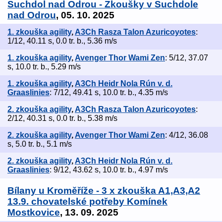
Suchdol nad Odrou - Zkoušky v Suchdole
nad Odrou
, 05. 10. 2025
1. zkouška agility
,
A3Ch Rasza Talon Azuricoyotes
:
1/12, 40.11 s, 0.0 tr. b., 5.36 m/s
1. zkouška agility
,
Avenger Thor Wami Zen
: 5/12, 37.07
s, 10.0 tr. b., 5.29 m/s
1. zkouška agility
,
A3Ch Heidr Nola Rún v. d.
Graaslinies
: 7/12, 49.41 s, 10.0 tr. b., 4.35 m/s
2. zkouška agility
,
A3Ch Rasza Talon Azuricoyotes
:
2/12, 40.31 s, 0.0 tr. b., 5.38 m/s
2. zkouška agility
,
Avenger Thor Wami Zen
: 4/12, 36.08
s, 5.0 tr. b., 5.1 m/s
2. zkouška agility
,
A3Ch Heidr Nola Rún v. d.
Graaslinies
: 9/12, 43.62 s, 10.0 tr. b., 4.97 m/s
Bílany u Kroměříže - 3 x zkouška A1,A3,A2
13.9. chovatelské potřeby Komínek
Mostkovice
, 13. 09. 2025