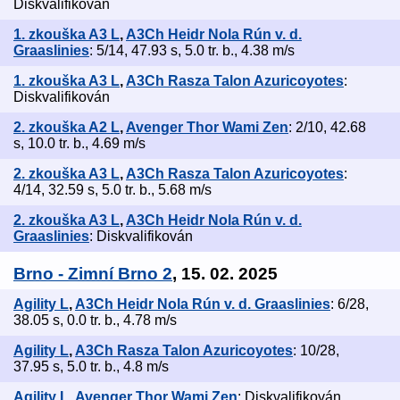
Diskvalifikován
1. zkouška A3 L
,
A3Ch Heidr Nola Rún v. d.
Graaslinies
: 5/14, 47.93 s, 5.0 tr. b., 4.38 m/s
1. zkouška A3 L
,
A3Ch Rasza Talon Azuricoyotes
:
Diskvalifikován
2. zkouška A2 L
,
Avenger Thor Wami Zen
: 2/10, 42.68
s, 10.0 tr. b., 4.69 m/s
2. zkouška A3 L
,
A3Ch Rasza Talon Azuricoyotes
:
4/14, 32.59 s, 5.0 tr. b., 5.68 m/s
2. zkouška A3 L
,
A3Ch Heidr Nola Rún v. d.
Graaslinies
: Diskvalifikován
Brno - Zimní Brno 2
, 15. 02. 2025
Agility L
,
A3Ch Heidr Nola Rún v. d. Graaslinies
: 6/28,
38.05 s, 0.0 tr. b., 4.78 m/s
Agility L
,
A3Ch Rasza Talon Azuricoyotes
: 10/28,
37.95 s, 5.0 tr. b., 4.8 m/s
Agility L
,
Avenger Thor Wami Zen
: Diskvalifikován