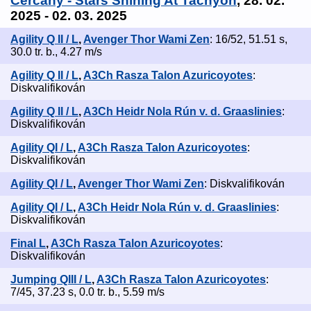
Čerčany - Stars Shining At Tachyon
, 28. 02.
2025 - 02. 03. 2025
Agility Q II / L
,
Avenger Thor Wami Zen
: 16/52, 51.51 s,
30.0 tr. b., 4.27 m/s
Agility Q II / L
,
A3Ch Rasza Talon Azuricoyotes
:
Diskvalifikován
Agility Q II / L
,
A3Ch Heidr Nola Rún v. d. Graaslinies
:
Diskvalifikován
Agility QI / L
,
A3Ch Rasza Talon Azuricoyotes
:
Diskvalifikován
Agility QI / L
,
Avenger Thor Wami Zen
: Diskvalifikován
Agility QI / L
,
A3Ch Heidr Nola Rún v. d. Graaslinies
:
Diskvalifikován
Final L
,
A3Ch Rasza Talon Azuricoyotes
:
Diskvalifikován
Jumping QIII / L
,
A3Ch Rasza Talon Azuricoyotes
:
7/45, 37.23 s, 0.0 tr. b., 5.59 m/s