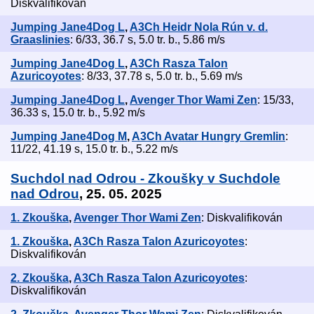
Diskvalifikován
Jumping Jane4Dog L
,
A3Ch Heidr Nola Rún v. d.
Graaslinies
: 6/33, 36.7 s, 5.0 tr. b., 5.86 m/s
Jumping Jane4Dog L
,
A3Ch Rasza Talon
Azuricoyotes
: 8/33, 37.78 s, 5.0 tr. b., 5.69 m/s
Jumping Jane4Dog L
,
Avenger Thor Wami Zen
: 15/33,
36.33 s, 15.0 tr. b., 5.92 m/s
Jumping Jane4Dog M
,
A3Ch Avatar Hungry Gremlin
:
11/22, 41.19 s, 15.0 tr. b., 5.22 m/s
Suchdol nad Odrou - Zkoušky v Suchdole
nad Odrou
, 25. 05. 2025
1. Zkouška
,
Avenger Thor Wami Zen
: Diskvalifikován
1. Zkouška
,
A3Ch Rasza Talon Azuricoyotes
:
Diskvalifikován
2. Zkouška
,
A3Ch Rasza Talon Azuricoyotes
:
Diskvalifikován