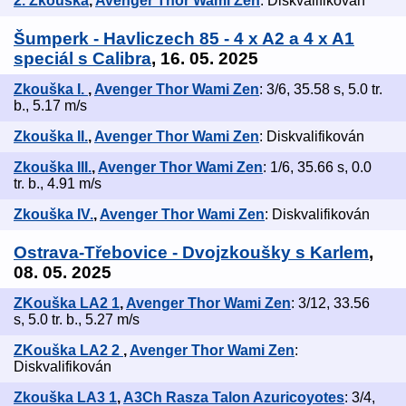
2. Zkouška
,
Avenger Thor Wami Zen
: Diskvalifikován
Šumperk - Havliczech 85 - 4 x A2 a 4 x A1
speciál s Calibra
, 16. 05. 2025
Zkouška I.
,
Avenger Thor Wami Zen
: 3/6, 35.58 s, 5.0 tr.
b., 5.17 m/s
Zkouška II.
,
Avenger Thor Wami Zen
: Diskvalifikován
Zkouška III.
,
Avenger Thor Wami Zen
: 1/6, 35.66 s, 0.0
tr. b., 4.91 m/s
Zkouška IV.
,
Avenger Thor Wami Zen
: Diskvalifikován
Ostrava-Třebovice - Dvojzkoušky s Karlem
,
08. 05. 2025
ZKouška LA2 1
,
Avenger Thor Wami Zen
: 3/12, 33.56
s, 5.0 tr. b., 5.27 m/s
ZKouška LA2 2
,
Avenger Thor Wami Zen
:
Diskvalifikován
Zkouška LA3 1
,
A3Ch Rasza Talon Azuricoyotes
: 3/4,