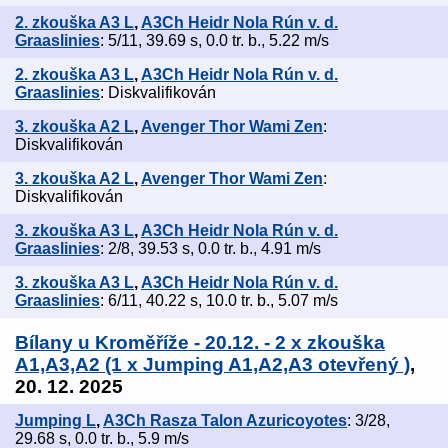
2. zkouška A3 L
,
A3Ch Heidr Nola Rún v. d.
Graaslinies
: 5/11, 39.69 s, 0.0 tr. b., 5.22 m/s
2. zkouška A3 L
,
A3Ch Heidr Nola Rún v. d.
Graaslinies
: Diskvalifikován
3. zkouška A2 L
,
Avenger Thor Wami Zen
:
Diskvalifikován
3. zkouška A2 L
,
Avenger Thor Wami Zen
:
Diskvalifikován
3. zkouška A3 L
,
A3Ch Heidr Nola Rún v. d.
Graaslinies
: 2/8, 39.53 s, 0.0 tr. b., 4.91 m/s
3. zkouška A3 L
,
A3Ch Heidr Nola Rún v. d.
Graaslinies
: 6/11, 40.22 s, 10.0 tr. b., 5.07 m/s
Bílany u Kroměříže - 20.12. - 2 x zkouška
A1,A3,A2 (1 x Jumping A1,A2,A3 otevřený )
,
20. 12. 2025
Jumping L
,
A3Ch Rasza Talon Azuricoyotes
: 3/28,
29.68 s, 0.0 tr. b., 5.9 m/s