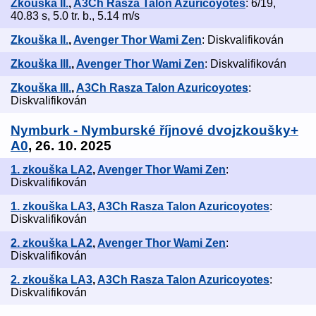
Zkouška II.
,
A3Ch Rasza Talon Azuricoyotes
: 6/19,
40.83 s, 5.0 tr. b., 5.14 m/s
Zkouška II.
,
Avenger Thor Wami Zen
: Diskvalifikován
Zkouška III.
,
Avenger Thor Wami Zen
: Diskvalifikován
Zkouška III.
,
A3Ch Rasza Talon Azuricoyotes
:
Diskvalifikován
Nymburk - Nymburské říjnové dvojzkoušky+
A0
, 26. 10. 2025
1. zkouška LA2
,
Avenger Thor Wami Zen
:
Diskvalifikován
1. zkouška LA3
,
A3Ch Rasza Talon Azuricoyotes
:
Diskvalifikován
2. zkouška LA2
,
Avenger Thor Wami Zen
:
Diskvalifikován
2. zkouška LA3
,
A3Ch Rasza Talon Azuricoyotes
:
Diskvalifikován