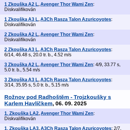
1 Zkouška A2 L
,
Avenger Thor Wami Zen
:
Diskvalifikován
1 Zkouška A3 L
,
A3Ch Rasza Talon Azuricoyotes
:
Diskvalifikován
2 Zkouška A2 L
,
Avenger Thor Wami Zen
:
Diskvalifikován
2 Zkouška A3 L
,
A3Ch Rasza Talon Azuricoyotes
:
6/14, 46.48 s, 20.0 tr. b., 4.52 m/s
3 Zkouška A2 L
,
Avenger Thor Wami Zen
: 4/9, 33.77 s,
5.0 tr. b., 5.54 m/s
3 Zkouška A3 L
,
A3Ch Rasza Talon Azuricoyotes
:
3/14, 35.95 s, 5.0 tr. b., 5.15 m/s
Rožnov pod Radhoštěm - Trojzkoušky s
Karlem Havlíčkem
, 06. 09. 2025
1. Zkouška LA2
,
Avenger Thor Wami Zen
:
Diskvalifikován
1. Zkouška LA3
,
A3Ch Rasza Talon Azuricoyotes
: 2/7,