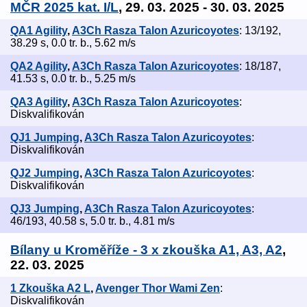
MČR 2025 kat. I/L
, 29. 03. 2025 - 30. 03. 2025
QA1 Agility
,
A3Ch Rasza Talon Azuricoyotes
: 13/192,
38.29 s, 0.0 tr. b., 5.62 m/s
QA2 Agility
,
A3Ch Rasza Talon Azuricoyotes
: 18/187,
41.53 s, 0.0 tr. b., 5.25 m/s
QA3 Agility
,
A3Ch Rasza Talon Azuricoyotes
:
Diskvalifikován
QJ1 Jumping
,
A3Ch Rasza Talon Azuricoyotes
:
Diskvalifikován
QJ2 Jumping
,
A3Ch Rasza Talon Azuricoyotes
:
Diskvalifikován
QJ3 Jumping
,
A3Ch Rasza Talon Azuricoyotes
:
46/193, 40.58 s, 5.0 tr. b., 4.81 m/s
Bílany u Kroměříže - 3 x zkouška A1, A3, A2
,
22. 03. 2025
1 Zkouška A2 L
,
Avenger Thor Wami Zen
:
Diskvalifikován