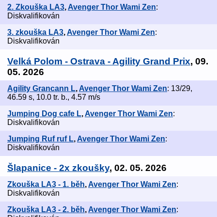
2. Zkouška LA3
,
Avenger Thor Wami Zen
:
Diskvalifikován
3. zkouška LA3
,
Avenger Thor Wami Zen
:
Diskvalifikován
Velká Polom - Ostrava - Agility Grand Prix
, 09.
05. 2026
Agility Grancann L
,
Avenger Thor Wami Zen
: 13/29,
46.59 s, 10.0 tr. b., 4.57 m/s
Jumping Dog cafe L
,
Avenger Thor Wami Zen
:
Diskvalifikován
Jumping Ruf ruf L
,
Avenger Thor Wami Zen
:
Diskvalifikován
Šlapanice - 2x zkoušky
, 02. 05. 2026
Zkouška LA3 - 1. běh
,
Avenger Thor Wami Zen
:
Diskvalifikován
Zkouška LA3 - 2. běh
,
Avenger Thor Wami Zen
: