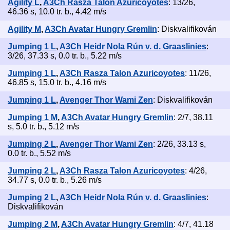
Agility L
,
A3Ch Rasza Talon Azuricoyotes
: 13/26,
46.36 s, 10.0 tr. b., 4.42 m/s
Agility M
,
A3Ch Avatar Hungry Gremlin
: Diskvalifikován
Jumping 1 L
,
A3Ch Heidr Nola Rún v. d. Graaslinies
:
3/26, 37.33 s, 0.0 tr. b., 5.22 m/s
Jumping 1 L
,
A3Ch Rasza Talon Azuricoyotes
: 11/26,
46.85 s, 15.0 tr. b., 4.16 m/s
Jumping 1 L
,
Avenger Thor Wami Zen
: Diskvalifikován
Jumping 1 M
,
A3Ch Avatar Hungry Gremlin
: 2/7, 38.11
s, 5.0 tr. b., 5.12 m/s
Jumping 2 L
,
Avenger Thor Wami Zen
: 2/26, 33.13 s,
0.0 tr. b., 5.52 m/s
Jumping 2 L
,
A3Ch Rasza Talon Azuricoyotes
: 4/26,
34.77 s, 0.0 tr. b., 5.26 m/s
Jumping 2 L
,
A3Ch Heidr Nola Rún v. d. Graaslinies
:
Diskvalifikován
Jumping 2 M
,
A3Ch Avatar Hungry Gremlin
: 4/7, 41.18