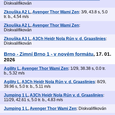
Diskvalifikován
Zkouška A2 L
,
Avenger Thor Wami Zen
: 3/9, 43.8 s, 5.0
tr. b., 4.54 m/s
Zkouška A2 L
,
Avenger Thor Wami Zen
:
Diskvalifikován
Zkouška A3 L
,
A3Ch Heidr Nola Rún v. d. Graaslinies
:
Diskvalifikován
Brno - Zimní Brno 1 - v novém formátu
, 17. 01.
2026
Agility L
,
Avenger Thor Wami Zen
: 1/29, 38.38 s, 0.0 tr.
b., 5.32 m/s
Agility L
,
A3Ch Heidr Nola Rún v. d. Graaslinies
: 8/29,
39.96 s, 5.0 tr. b., 5.11 m/s
Jumping 1 L
,
A3Ch Heidr Nola Rún v. d. Graaslinies
:
11/29, 42.61 s, 5.0 tr. b., 4.83 m/s
Jumping 1 L
,
Avenger Thor Wami Zen
: Diskvalifikován