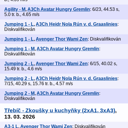
Agility - M
,
A3Ch Avatar Hungry Gremlin
: 6/23, 44.53 s,
5.0 tr. b., 4.65 m/s
Jumping 1 - L
,
A3Ch Heidr Nola Rún v. d. Graaslinies
:
Diskvalifikován
Jumping 1 - L
,
Avenger Thor Wami Zen
: Diskvalifikován
Jumping 1 - M
,
A3Ch Avatar Hungry Gremlin
:
Diskvalifikován
Jumping 2 - L
,
Avenger Thor Wami Zen
: 6/15, 40.02 s,
15.49 tr. b., 4.6 m/s
Jumping 2 - L
,
A3Ch Heidr Nola Rún v. d. Graaslinies
:
7/15, 40.29 s, 15.76 tr. b., 4.57 m/s
Jumping 2 - M
,
A3Ch Avatar Hungry Gremlin
:
Diskvalifikován
Třebíč - Zkoušky u kuchyňky (2xA1, 3xA3)
,
13. 03. 2026
A3-1 L
,
Avenger Thor Wami Zen
: Diskvalifikován