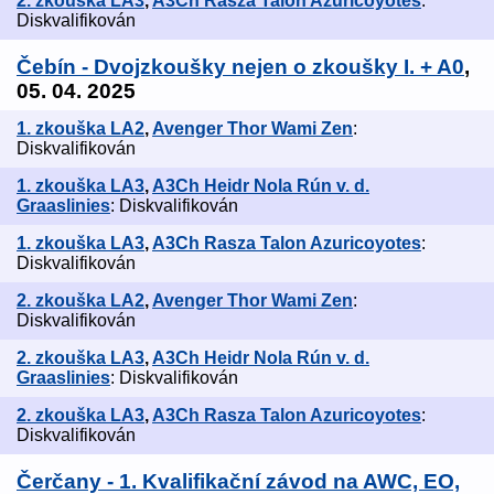
2. zkouška LA3
,
A3Ch Rasza Talon Azuricoyotes
:
Diskvalifikován
Čebín - Dvojzkoušky nejen o zkoušky I. + A0
,
05. 04. 2025
1. zkouška LA2
,
Avenger Thor Wami Zen
:
Diskvalifikován
1. zkouška LA3
,
A3Ch Heidr Nola Rún v. d.
Graaslinies
: Diskvalifikován
1. zkouška LA3
,
A3Ch Rasza Talon Azuricoyotes
:
Diskvalifikován
2. zkouška LA2
,
Avenger Thor Wami Zen
:
Diskvalifikován
2. zkouška LA3
,
A3Ch Heidr Nola Rún v. d.
Graaslinies
: Diskvalifikován
2. zkouška LA3
,
A3Ch Rasza Talon Azuricoyotes
:
Diskvalifikován
Čerčany - 1. Kvalifikační závod na AWC, EO,