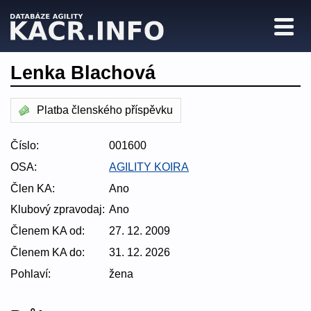
Lenka Blachová
Platba členského příspěvku
Číslo:
001600
OSA:
AGILITY KOIRA
Člen KA:
Ano
Klubový zpravodaj:
Ano
Členem KA od:
27. 12. 2009
Členem KA do:
31. 12. 2026
Pohlaví:
žena