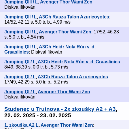
Jumping QIII / L
,
Avenger Thor Wami Zen
:
Diskvalifikován
Jumping QII / L
,
A3Ch Rasza Talon Azuricoyotes
:
14/52, 42.11 s, 5.0 tr. b., 4.99 m/s
Jumping QII / L
,
Avenger Thor Wami Zen
: 17/52, 46.28
s, 5.0 tr. b., 4.54 m/s
Jumping QII / L
,
A3Ch Heidr Nola Rún v. d.
Graaslinies
: Diskvalifikován
Jumping QI / L
,
A3Ch Heidr Nola Rún v. d. Graaslinies
:
8/49, 38.39 s, 0.0 tr. b., 5.73 m/s
Jumping QI / L
,
A3Ch Rasza Talon Azuricoyotes
:
17/49, 42.29 s, 5.0 tr. b., 5.2 m/s
Jumping QI / L
,
Avenger Thor Wami Zen
:
Diskvalifikován
Studenec u Trutnova - 2x zkoušky A2 + A3
,
22. 02. 2025 - 23. 02. 2025
1. zkouška A2 L
,
Avenger Thor Wami Zen
: