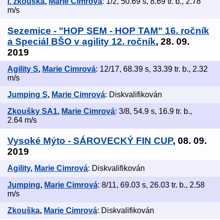
I. zkouška
,
Marie Cimrová
: 1/2, 50.69 s, 8.69 tr. b., 2.78
m/s
Sezemice - "HOP SEM - HOP TAM" 16. ročník
a Speciál BŠO v agility 12. ročník
, 28. 09.
2019
Agility S
,
Marie Cimrová
: 12/17, 68.39 s, 33.39 tr. b., 2.32
m/s
Jumping S
,
Marie Cimrová
: Diskvalifikován
Zkoušky SA1
,
Marie Cimrová
: 3/8, 54.9 s, 16.9 tr. b.,
2.64 m/s
Vysoké Mýto - SÁROVECKÝ FIN CUP
, 08. 09.
2019
Agility
,
Marie Cimrová
: Diskvalifikován
Jumping
,
Marie Cimrová
: 8/11, 69.03 s, 26.03 tr. b., 2.58
m/s
Zkouška
,
Marie Cimrová
: Diskvalifikován