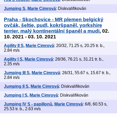
Jumping S
,
Marie Cimrová
: Diskvalifikován
Praha - Skochovice - MR plemen belgický
ovčák, šeltie, pudl, kokršpaněl, yorkshire
terrier, malý kontinentální španěl a mudi
, 02.
10. 2021 - 03. 10. 2021
Agility II S
,
Marie Cimrová
: 20/32, 71.25 s, 20.25 tr. b.,
2.84 m/s
Agility I S
,
Marie Cimrová
: 28/36, 76.21 s, 31.21 tr. b.,
2.35 m/s
Jumping III S
,
Marie Cimrová
: 26/31, 55.67 s, 15.67 tr. b.,
2.84 m/s
Jumping II S
,
Marie Cimrová
: Diskvalifikován
Jumping I S
,
Marie Cimrová
: Diskvalifikován
Jumping IV S - papillonů
,
Marie Cimrová
: 6/8, 60.53 s,
25.53 tr. b., 2.63 m/s