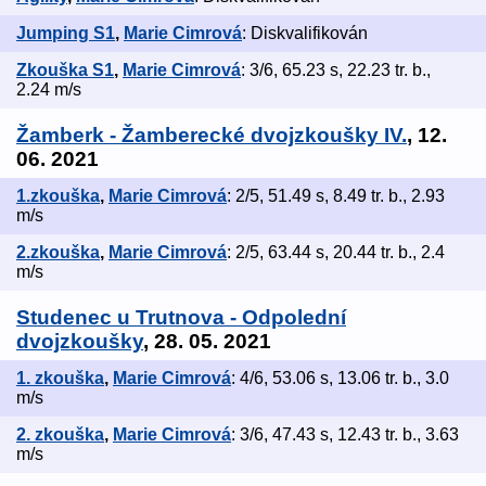
Jumping S1
,
Marie Cimrová
: Diskvalifikován
Zkouška S1
,
Marie Cimrová
: 3/6, 65.23 s, 22.23 tr. b.,
2.24 m/s
Žamberk - Žamberecké dvojzkoušky IV.
, 12.
06. 2021
1.zkouška
,
Marie Cimrová
: 2/5, 51.49 s, 8.49 tr. b., 2.93
m/s
2.zkouška
,
Marie Cimrová
: 2/5, 63.44 s, 20.44 tr. b., 2.4
m/s
Studenec u Trutnova - Odpolední
dvojzkoušky
, 28. 05. 2021
1. zkouška
,
Marie Cimrová
: 4/6, 53.06 s, 13.06 tr. b., 3.0
m/s
2. zkouška
,
Marie Cimrová
: 3/6, 47.43 s, 12.43 tr. b., 3.63
m/s