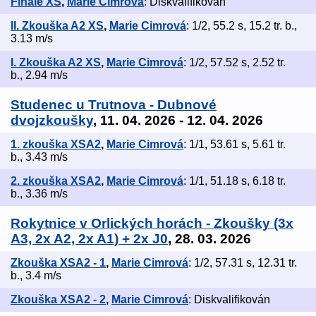
Finále XS
,
Marie Cimrová
: Diskvalifikován
II. Zkouška A2 XS
,
Marie Cimrová
: 1/2, 55.2 s, 15.2 tr. b.,
3.13 m/s
I. Zkouška A2 XS
,
Marie Cimrová
: 1/2, 57.52 s, 2.52 tr.
b., 2.94 m/s
Studenec u Trutnova - Dubnové
dvojzkoušky
, 11. 04. 2026 - 12. 04. 2026
1. zkouška XSA2
,
Marie Cimrová
: 1/1, 53.61 s, 5.61 tr.
b., 3.43 m/s
2. zkouška XSA2
,
Marie Cimrová
: 1/1, 51.18 s, 6.18 tr.
b., 3.36 m/s
Rokytnice v Orlických horách - Zkoušky (3x
A3, 2x A2, 2x A1) + 2x J0
, 28. 03. 2026
Zkouška XSA2 - 1
,
Marie Cimrová
: 1/2, 57.31 s, 12.31 tr.
b., 3.4 m/s
Zkouška XSA2 - 2
,
Marie Cimrová
: Diskvalifikován