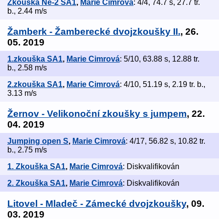
Zkouška Ne-2 SA1
,
Marie Cimrová
: 4/4, 74.7 s, 27.7 tr.
b., 2.44 m/s
Žamberk - Žamberecké dvojzkoušky II.
, 26.
05. 2019
1.zkouška SA1
,
Marie Cimrová
: 5/10, 63.88 s, 12.88 tr.
b., 2.58 m/s
2.zkouška SA1
,
Marie Cimrová
: 4/10, 51.19 s, 2.19 tr. b.,
3.13 m/s
Žernov - Velikonoční zkoušky s jumpem
, 22.
04. 2019
Jumping open S
,
Marie Cimrová
: 4/17, 56.82 s, 10.82 tr.
b., 2.75 m/s
1. Zkouška SA1
,
Marie Cimrová
: Diskvalifikován
2. Zkouška SA1
,
Marie Cimrová
: Diskvalifikován
Litovel - Mladeč - Zámecké dvojzkoušky
, 09.
03. 2019