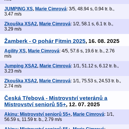
JUMPING XS
,
Marie Cimrová
: 3/5, 48.94 s, 0.94 tr. b.,
3.47 m/s
Zkouška XSA2
,
Marie Cimrová
: 1/2, 58.1 s, 6.1 tr. b.,
3.29 m/s
Žamberk - O pohár Fitmin 2025
, 16. 08. 2025
Agility XS
,
Marie Cimrová
: 4/5, 57.6 s, 19.6 tr. b., 2.76
m/s
Jumping XSA2
,
Marie Cimrová
: 1/1, 51.12 s, 6.12 tr. b.,
3.23 m/s
Zkouška XSA2
,
Marie Cimrová
: 1/1, 75.53 s, 24.53 tr. b.,
2.74 m/s
Česká Třebová - Mistrovství veteránů a
Mistrovství seniorů 55+
, 12. 07. 2025
Akinu: Mistrovství seniorů 55+
,
Marie Cimrová
: 1/1,
56.59 s, 11.59 tr. b., 2.79 m/s