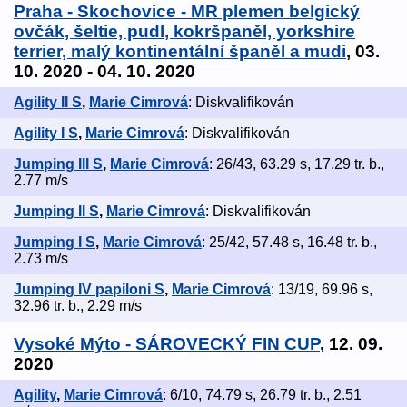
Praha - Skochovice - MR plemen belgický
ovčák, šeltie, pudl, kokršpaněl, yorkshire
terrier, malý kontinentální španěl a mudi
, 03.
10. 2020 - 04. 10. 2020
Agility II S
,
Marie Cimrová
: Diskvalifikován
Agility I S
,
Marie Cimrová
: Diskvalifikován
Jumping III S
,
Marie Cimrová
: 26/43, 63.29 s, 17.29 tr. b.,
2.77 m/s
Jumping II S
,
Marie Cimrová
: Diskvalifikován
Jumping I S
,
Marie Cimrová
: 25/42, 57.48 s, 16.48 tr. b.,
2.73 m/s
Jumping IV papiloni S
,
Marie Cimrová
: 13/19, 69.96 s,
32.96 tr. b., 2.29 m/s
Vysoké Mýto - SÁROVECKÝ FIN CUP
, 12. 09.
2020
Agility
,
Marie Cimrová
: 6/10, 74.79 s, 26.79 tr. b., 2.51