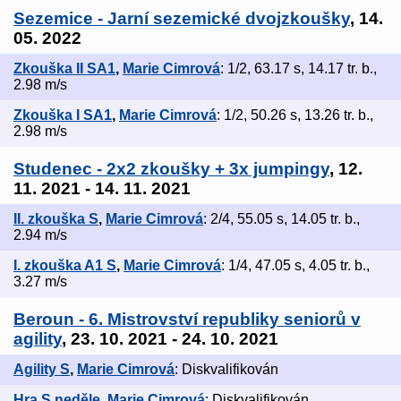
Sezemice - Jarní sezemické dvojzkoušky
, 14.
05. 2022
Zkouška II SA1
,
Marie Cimrová
: 1/2, 63.17 s, 14.17 tr. b.,
2.98 m/s
Zkouška I SA1
,
Marie Cimrová
: 1/2, 50.26 s, 13.26 tr. b.,
2.98 m/s
Studenec - 2x2 zkoušky + 3x jumpingy
, 12.
11. 2021 - 14. 11. 2021
II. zkouška S
,
Marie Cimrová
: 2/4, 55.05 s, 14.05 tr. b.,
2.94 m/s
I. zkouška A1 S
,
Marie Cimrová
: 1/4, 47.05 s, 4.05 tr. b.,
3.27 m/s
Beroun - 6. Mistrovství republiky seniorů v
agility
, 23. 10. 2021 - 24. 10. 2021
Agility S
,
Marie Cimrová
: Diskvalifikován
Hra S neděle
,
Marie Cimrová
: Diskvalifikován