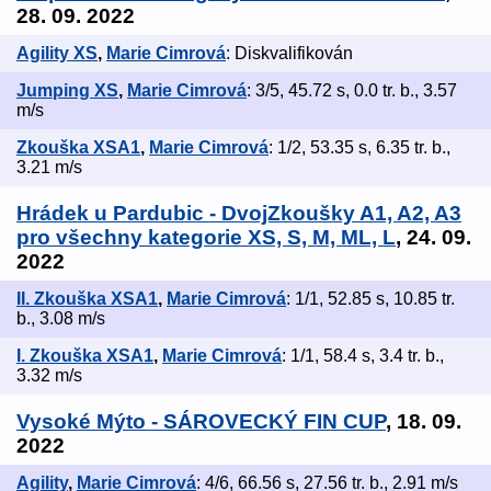
28. 09. 2022
Agility XS
,
Marie Cimrová
: Diskvalifikován
Jumping XS
,
Marie Cimrová
: 3/5, 45.72 s, 0.0 tr. b., 3.57
m/s
Zkouška XSA1
,
Marie Cimrová
: 1/2, 53.35 s, 6.35 tr. b.,
3.21 m/s
Hrádek u Pardubic - DvojZkoušky A1, A2, A3
pro všechny kategorie XS, S, M, ML, L
, 24. 09.
2022
II. Zkouška XSA1
,
Marie Cimrová
: 1/1, 52.85 s, 10.85 tr.
b., 3.08 m/s
I. Zkouška XSA1
,
Marie Cimrová
: 1/1, 58.4 s, 3.4 tr. b.,
3.32 m/s
Vysoké Mýto - SÁROVECKÝ FIN CUP
, 18. 09.
2022
Agility
,
Marie Cimrová
: 4/6, 66.56 s, 27.56 tr. b., 2.91 m/s