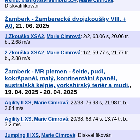
Akinu: Mistrovství seniorů 55+
,
Marie Cimrová
:
Diskvalifikován
Žamberk - Žamberecké dvojzkoušky VIII. +
A0
, 21. 06. 2025
1.Zkouška XSA2
,
Marie Cimrová
: 2/2, 63.06 s, 20.06 tr.
b., 2.68 m/s
2.Zkouška XSA2
,
Marie Cimrová
: 1/2, 59.77 s, 21.77 tr.
b., 2.88 m/s
Žamberk - MR plemen - šeltie, pudl,
kokršpaněl, malý, kontinentální španěl,
australská kelpie, yorkshirský teriér a mudi.
,
19. 04. 2025 - 20. 04. 2025
Agility II XS
,
Marie Cimrová
: 22/38, 76.98 s, 21.98 tr. b.,
2.84 m/s
Agility I. XS
,
Marie Cimrová
: 20/38, 68.74 s, 13.74 tr. b.,
3.2 m/s
Jumping III XS
,
Marie Cimrová
: Diskvalifikován