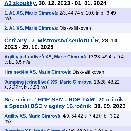
A3 zkoušky
, 30. 12. 2023 - 01. 01. 2024
1. A1 XS
,
Marie Cimrová
: 2/3, 44.74 s, 10.0 tr. b., 3.49
m/s
2. A1 XS
,
Marie Cimrová
: Diskvalifikován
Čerčany - 7. Mistrovství seniorů ČR
, 28. 10.
2023 - 29. 10. 2023
Agility jednotlivců XS
,
Marie Cimrová
: 13/28, 49.4 s, 9.4
tr. b., 3.5 m/s
Hra neděle XS
,
Marie Cimrová
: Diskvalifikován
Jumping jednotlivců XS
,
Marie Cimrová
: 13/28, 48.22
s, 2.22 tr. b., 3.53 m/s
Sezemice - "HOP SEM - HOP TAM" 20.ročník
a Speciál BŠO v agility 16.ročník
, 30. 09. 2023
Agility XS
,
Marie Cimrová
: 4/9, 54.42 s, 7.42 tr. b., 3.22
m/s