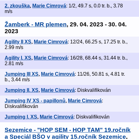
2. zkouška
,
Marie Cimrová
: 1/2, 49.7 s, 0.0 tr. b., 3.78
m/s
Žamberk - MR plemen
, 29. 04. 2023 - 30. 04.
2023
Agility II XS
,
Marie Cimrová
: 12/24, 66.25 s, 17.25 tr. b.,
2.99 m/s
Agility I. XS
,
Marie Cimrová
: 16/28, 68.44 s, 31.44 tr. b.,
2.81 m/s
Jumping III XS
,
Marie Cimrová
: 11/26, 50.81 s, 4.81 tr.
b., 3.44 m/s
Jumping II. XS
,
Marie Cimrová
: Diskvalifikován
Jumping IV XS - papillonů
,
Marie Cimrová
:
Diskvalifikován
Jumping I. XS
,
Marie Cimrová
: Diskvalifikován
Sezemice - "HOP SEM - HOP TAM" 19.ročník
a Speciál BŠO v agility 15.ročník Sezemice
,