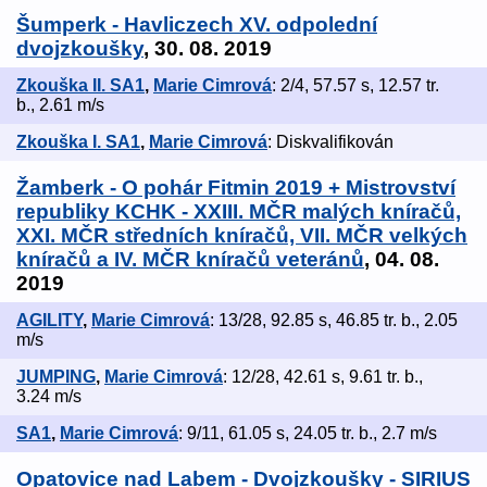
Šumperk - Havliczech XV. odpolední
dvojzkoušky
, 30. 08. 2019
Zkouška II. SA1
,
Marie Cimrová
: 2/4, 57.57 s, 12.57 tr.
b., 2.61 m/s
Zkouška I. SA1
,
Marie Cimrová
: Diskvalifikován
Žamberk - O pohár Fitmin 2019 + Mistrovství
republiky KCHK - XXIII. MČR malých kníračů,
XXI. MČR středních kníračů, VII. MČR velkých
kníračů a IV. MČR kníračů veteránů
, 04. 08.
2019
AGILITY
,
Marie Cimrová
: 13/28, 92.85 s, 46.85 tr. b., 2.05
m/s
JUMPING
,
Marie Cimrová
: 12/28, 42.61 s, 9.61 tr. b.,
3.24 m/s
SA1
,
Marie Cimrová
: 9/11, 61.05 s, 24.05 tr. b., 2.7 m/s
Opatovice nad Labem - Dvojzkoušky - SIRIUS