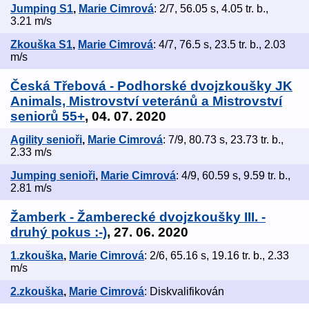
Jumping S1
,
Marie Cimrová
: 2/7, 56.05 s, 4.05 tr. b.,
3.21 m/s
Zkouška S1
,
Marie Cimrová
: 4/7, 76.5 s, 23.5 tr. b., 2.03
m/s
Česká Třebová - Podhorské dvojzkoušky JK
Animals, Mistrovství veteránů a Mistrovství
seniorů 55+
, 04. 07. 2020
Agility senioři
,
Marie Cimrová
: 7/9, 80.73 s, 23.73 tr. b.,
2.33 m/s
Jumping senioři
,
Marie Cimrová
: 4/9, 60.59 s, 9.59 tr. b.,
2.81 m/s
Žamberk - Žamberecké dvojzkoušky III. -
druhý pokus :-)
, 27. 06. 2020
1.zkouška
,
Marie Cimrová
: 2/6, 65.16 s, 19.16 tr. b., 2.33
m/s
2.zkouška
,
Marie Cimrová
: Diskvalifikován