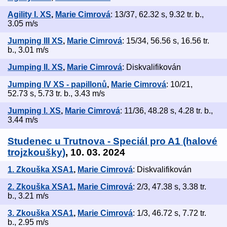
Agility I. XS
,
Marie Cimrová
: 13/37, 62.32 s, 9.32 tr. b.,
3.05 m/s
Jumping III XS
,
Marie Cimrová
: 15/34, 56.56 s, 16.56 tr.
b., 3.01 m/s
Jumping II. XS
,
Marie Cimrová
: Diskvalifikován
Jumping IV XS - papillonů
,
Marie Cimrová
: 10/21,
52.73 s, 5.73 tr. b., 3.43 m/s
Jumping I. XS
,
Marie Cimrová
: 11/36, 48.28 s, 4.28 tr. b.,
3.44 m/s
Studenec u Trutnova - Speciál pro A1 (halové
trojzkoušky)
, 10. 03. 2024
1. Zkouška XSA1
,
Marie Cimrová
: Diskvalifikován
2. Zkouška XSA1
,
Marie Cimrová
: 2/3, 47.38 s, 3.38 tr.
b., 3.21 m/s
3. Zkouška XSA1
,
Marie Cimrová
: 1/3, 46.72 s, 7.72 tr.
b., 2.95 m/s