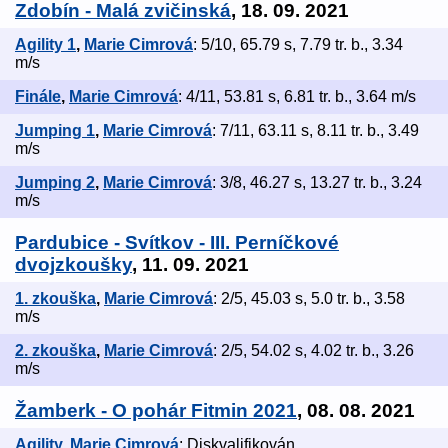
Zdobín - Malá zvičinská
, 18. 09. 2021
Agility 1
,
Marie Cimrová
: 5/10, 65.79 s, 7.79 tr. b., 3.34
m/s
Finále
,
Marie Cimrová
: 4/11, 53.81 s, 6.81 tr. b., 3.64 m/s
Jumping 1
,
Marie Cimrová
: 7/11, 63.11 s, 8.11 tr. b., 3.49
m/s
Jumping 2
,
Marie Cimrová
: 3/8, 46.27 s, 13.27 tr. b., 3.24
m/s
Pardubice - Svítkov - III. Perníčkové
dvojzkoušky
, 11. 09. 2021
1. zkouška
,
Marie Cimrová
: 2/5, 45.03 s, 5.0 tr. b., 3.58
m/s
2. zkouška
,
Marie Cimrová
: 2/5, 54.02 s, 4.02 tr. b., 3.26
m/s
Žamberk - O pohár Fitmin 2021
, 08. 08. 2021
Agility
,
Marie Cimrová
: Diskvalifikován