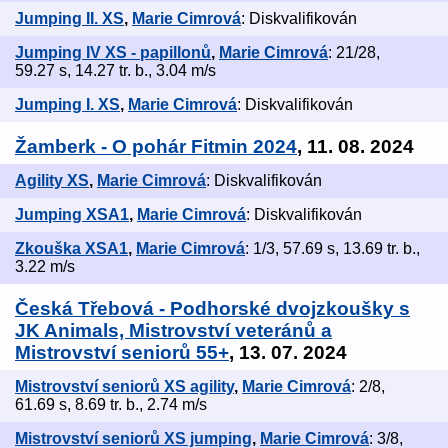
Jumping II. XS
,
Marie Cimrová
: Diskvalifikován
Jumping IV XS - papillonů
,
Marie Cimrová
: 21/28,
59.27 s, 14.27 tr. b., 3.04 m/s
Jumping I. XS
,
Marie Cimrová
: Diskvalifikován
Žamberk - O pohár Fitmin 2024
, 11. 08. 2024
Agility XS
,
Marie Cimrová
: Diskvalifikován
Jumping XSA1
,
Marie Cimrová
: Diskvalifikován
Zkouška XSA1
,
Marie Cimrová
: 1/3, 57.69 s, 13.69 tr. b.,
3.22 m/s
Česká Třebová - Podhorské dvojzkoušky s
JK Animals, Mistrovství veteránů a
Mistrovství seniorů 55+
, 13. 07. 2024
Mistrovství seniorů XS agility
,
Marie Cimrová
: 2/8,
61.69 s, 8.69 tr. b., 2.74 m/s
Mistrovství seniorů XS jumping
,
Marie Cimrová
: 3/8,