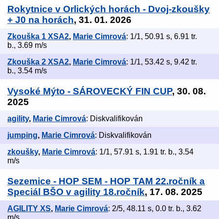
Rokytnice v Orlických horách - Dvoj-zkoušky
+ J0 na horách
, 31. 01. 2026
Zkouška 1 XSA2
,
Marie Cimrová
: 1/1, 50.91 s, 6.91 tr.
b., 3.69 m/s
Zkouška 2 XSA2
,
Marie Cimrová
: 1/1, 53.42 s, 9.42 tr.
b., 3.54 m/s
Vysoké Mýto - SÁROVECKÝ FIN CUP
, 30. 08.
2025
agility
,
Marie Cimrová
: Diskvalifikován
jumping
,
Marie Cimrová
: Diskvalifikován
zkoušky
,
Marie Cimrová
: 1/1, 57.91 s, 1.91 tr. b., 3.54
m/s
Sezemice - HOP SEM - HOP TAM 22.ročník a
Speciál BŠO v agility 18.ročník
, 17. 08. 2025
AGILITY XS
,
Marie Cimrová
: 2/5, 48.11 s, 0.0 tr. b., 3.62
m/s