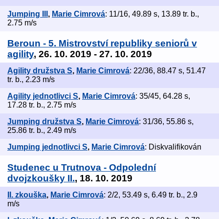
Jumping III
,
Marie Cimrová
: 11/16, 49.89 s, 13.89 tr. b.,
2.75 m/s
Beroun - 5. Mistrovství republiky seniorů v
agility
, 26. 10. 2019 - 27. 10. 2019
Agility družstva S
,
Marie Cimrová
: 22/36, 88.47 s, 51.47
tr. b., 2.23 m/s
Agility jednotlivci S
,
Marie Cimrová
: 35/45, 64.28 s,
17.28 tr. b., 2.75 m/s
Jumping družstva S
,
Marie Cimrová
: 31/36, 55.86 s,
25.86 tr. b., 2.49 m/s
Jumping jednotlivci S
,
Marie Cimrová
: Diskvalifikován
Studenec u Trutnova - Odpolední
dvojzkoušky II.
, 18. 10. 2019
II. zkouška
,
Marie Cimrová
: 2/2, 53.49 s, 6.49 tr. b., 2.9
m/s