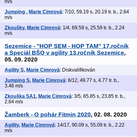
m/s
Jumping
,
Marie Cimrová
: 7/10, 59.19 s, 20.19 tr. b., 2.64
m/s
Zkoušky
,
Marie Cimrová
: 1/4, 69.59 s, 25.59 tr. b., 2.24
m/s
Sezemice - "HOP SEM - HOP TAM" 17.ročník
a Speciál BŠO v agility 13.ročník Sezemice
,
05. 09. 2020
Agility S
,
Marie Cimrová
: Diskvalifikován
Jumping S
,
Marie Cimrová
: 6/12, 49.77 s, 4.77 tr. b.,
3.46 m/s
Zkouška SA1
,
Marie Cimrová
: 3/5, 65.85 s, 23.85 tr. b.,
2.64 m/s
Žamberk - O pohár Fitmin 2020
, 02. 08. 2020
Agility
,
Marie Cimrová
: 14/17, 90.09 s, 55.09 tr. b., 2.22
m/s