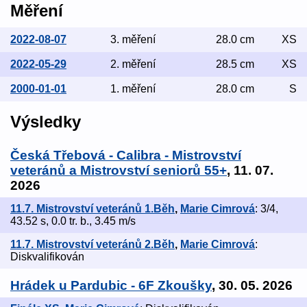
Měření
2022-08-07
3. měření
28.0 cm
XS
2022-05-29
2. měření
28.5 cm
XS
2000-01-01
1. měření
28.0 cm
S
Výsledky
Česká Třebová - Calibra - Mistrovství
veteránů a Mistrovství seniorů 55+
, 11. 07.
2026
11.7. Mistrovství veteránů 1.Běh
,
Marie Cimrová
: 3/4,
43.52 s, 0.0 tr. b., 3.45 m/s
11.7. Mistrovství veteránů 2.Běh
,
Marie Cimrová
:
Diskvalifikován
Hrádek u Pardubic - 6F Zkoušky
, 30. 05. 2026