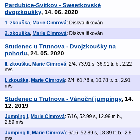
Pardubice-Svítkov - Sweetkovské
dvojzkoušky
, 14. 06. 2020
1. zkouška
,
Marie Cimrová
: Diskvalifikován
2. zkouška
,
Marie Cimrová
: Diskvalifikován
Studenec u Trutnova - Dvojzkoušky na
pohodu
, 24. 05. 2020
II. zkouška
,
Marie Cimrová
: 2/4, 73.91 s, 36.91 tr. b., 2.22
m/s
I. zkouška
,
Marie Cimrová
: 2/4, 61.78 s, 10.78 tr. b., 2.91
m/s
Studenec u Trutnova - Vánoční jumpingy
, 14.
12. 2019
Jumping I
,
Marie Cimrová
: 7/16, 52.99 s, 12.99 tr. b.,
2.89 m/s
Jumping II
,
Marie Cimrová
: 6/16, 52.89 s, 18.89 tr. b., 2.8
m/s