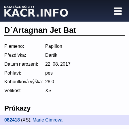
D´Artagnan Jet Bat
Plemeno:
Papillon
Přezdívka:
Dartik
Datum narození:
22. 08. 2017
Pohlaví:
pes
Kohoutková výška:
28.0
Velikost:
XS
Průkazy
082418
(XS)
,
Marie Cimrová