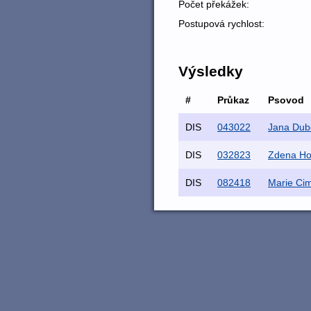
Počet překážek:
Postupová rychlost:
Výsledky
#
Průkaz
Psovod
DIS
043022
Jana Dub
DIS
032823
Zdena Ho
DIS
082418
Marie Ci