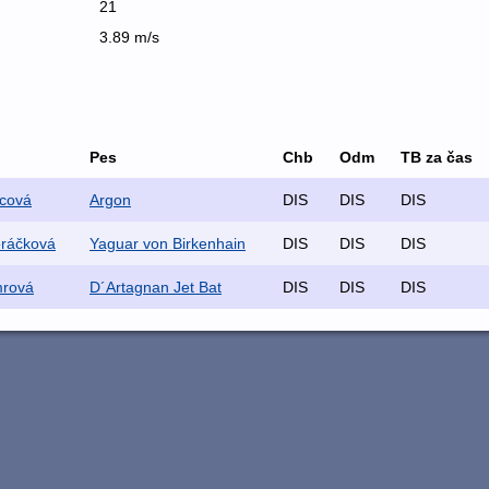
21
3.89 m/s
Pes
Chb
Odm
TB za čas
cová
Argon
DIS
DIS
DIS
ráčková
Yaguar von Birkenhain
DIS
DIS
DIS
mrová
D´Artagnan Jet Bat
DIS
DIS
DIS