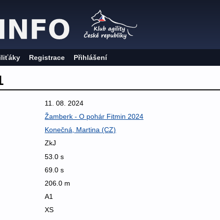
iliťáky
Registrace
Přihlášení
1
11. 08. 2024
Žamberk - O pohár Fitmin 2024
Konečná, Martina (CZ)
ZkJ
53.0 s
69.0 s
206.0 m
A1
XS