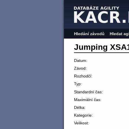
Hledání závodů
Hledat ag
Jumping XSA
Datum:
Závod:
Rozhodčí:
Typ:
Standardní čas:
Maximální čas:
Délka:
Kategorie:
Velikost: