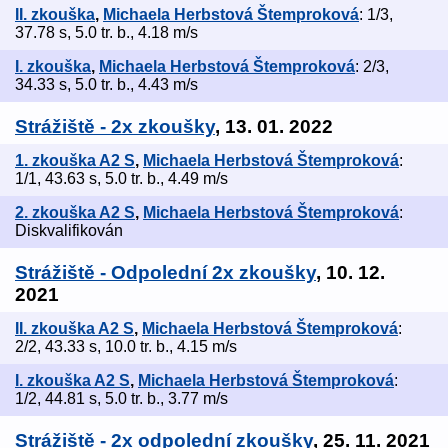
II. zkouška
,
Michaela Herbstová Štemproková
: 1/3,
37.78 s, 5.0 tr. b., 4.18 m/s
I. zkouška
,
Michaela Herbstová Štemproková
: 2/3,
34.33 s, 5.0 tr. b., 4.43 m/s
Strážiště - 2x zkoušky
, 13. 01. 2022
1. zkouška A2 S
,
Michaela Herbstová Štemproková
:
1/1, 43.63 s, 5.0 tr. b., 4.49 m/s
2. zkouška A2 S
,
Michaela Herbstová Štemproková
:
Diskvalifikován
Strážiště - Odpolední 2x zkoušky
, 10. 12.
2021
II. zkouška A2 S
,
Michaela Herbstová Štemproková
:
2/2, 43.33 s, 10.0 tr. b., 4.15 m/s
I. zkouška A2 S
,
Michaela Herbstová Štemproková
:
1/2, 44.81 s, 5.0 tr. b., 3.77 m/s
Strážiště - 2x odpolední zkoušky
, 25. 11. 2021