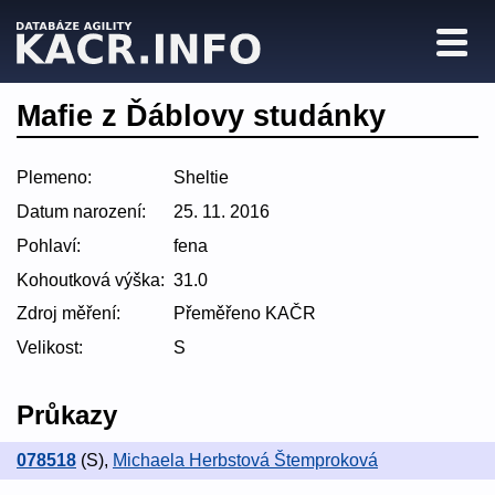
Mafie z Ďáblovy studánky
Plemeno:
Sheltie
Datum narození:
25. 11. 2016
Pohlaví:
fena
Kohoutková výška:
31.0
Zdroj měření:
Přeměřeno KAČR
Velikost:
S
Průkazy
078518
(S)
,
Michaela Herbstová Štemproková