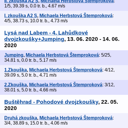
II. zkouška A2 S
,
Michaela Herbstová Štemproková
:
1/5, 39.39 s, 0.0 tr. b., 4.67 m/s
I. zkouška A2 S
,
Michaela Herbstová Štemproková
:
4/5, 38.73 s, 10.0 tr. b., 4.73 m/s
Lysá nad Labem - 4. Lahůdkové
dvojzkoušky+Jumping
, 13. 06. 2020 - 14. 06.
2020
Jumping
,
Michaela Herbstová Štemproková
: 5/25,
34.81 s, 0.0 tr. b., 5.17 m/s
1.Zkouška
,
Michaela Herbstová Štemproková
: 4/12,
39.09 s, 5.0 tr. b., 4.71 m/s
2.Zkouška
,
Michaela Herbstová Štemproková
: 3/12,
38.01 s, 5.0 tr. b., 4.66 m/s
Buštěhrad - Pohodové dvojzkoušky
, 22. 05.
2020
Druhá zkouška
,
Michaela Herbstová Štemproková
:
3/4, 38.89 s, 15.0 tr. b., 4.06 m/s