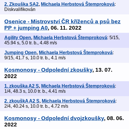
2. Zkouška SA2
,
Michaela Herbstová Štemproková
:
Diskvalifikován
Osenice - Mistrovství ČR kříženců a psů bez
PP + jumping A0
, 06. 11. 2022
Agility Open
,
Michaela Herbstová Štemproková
: 5/15,
45.94 s, 5.0 tr. b., 4.48 m/s
Jumping Open
,
Michaela Herbstová Štemproková
:
9/15, 41.7 s, 10.0 tr. b., 4.1 m/s
Kosmonosy - Odpolední zkoušky
, 13. 07.
2022
1. zkouška A2 S
,
Michaela Herbstová Štemproková
:
1/4, 48.3 s, 10.0 tr. b., 4.41 m/s
2. zkouškA A2 S
,
Michaela Herbstová Štemproková
:
2/4, 40.24 s, 10.0 tr. b., 4.72 m/s
Kosmonosy - Odpolední dvojzkoušky
, 08. 06.
2022