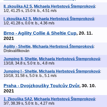
II. zkouška A2 S
,
Michaela Herbstová Štemproková
:
1/2, 41.25 s, 15.0 tr. b., 4.51 m/s
I. zkouška A2 S
,
Michaela Herbstová Štemproková
:
1/2, 41.28 s, 0.0 tr. b., 4.36 m/s
Brno - Agility Collie & Sheltie Cup
, 20. 11.
2021
Agility - Sheltie
,
Michaela Herbstová Štemproková
:
Diskvalifikován
Jumping II- Sheltie
,
Michaela Herbstová Štemproková
:
13/18, 34.8 s, 5.0 tr. b., 4.8 m/s
Jumping I - Sheltie
,
Michaela Herbstová Štemproková
:
10/18, 31.58 s, 5.0 tr. b., 5.1 m/s
Praha - Dvojzkoušky Toulcův Dvůr
, 30. 10.
2021
1. Zkouška SA2
,
Michaela Herbstová Štemproková
:
3/7, 38.39 s, 5.0 tr. b., 4.27 m/s