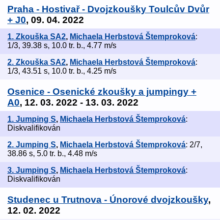
Praha - Hostivař - Dvojzkoušky Toulcův Dvůr
+ J0
, 09. 04. 2022
1. Zkouška SA2
,
Michaela Herbstová Štemproková
:
1/3, 39.38 s, 10.0 tr. b., 4.77 m/s
2. Zkouška SA2
,
Michaela Herbstová Štemproková
:
1/3, 43.51 s, 10.0 tr. b., 4.25 m/s
Osenice - Osenické zkoušky a jumpingy +
A0
, 12. 03. 2022 - 13. 03. 2022
1. Jumping S
,
Michaela Herbstová Štemproková
:
Diskvalifikován
2. Jumping S
,
Michaela Herbstová Štemproková
: 2/7,
38.86 s, 5.0 tr. b., 4.48 m/s
3. Jumping S
,
Michaela Herbstová Štemproková
:
Diskvalifikován
Studenec u Trutnova - Únorové dvojzkoušky
,
12. 02. 2022