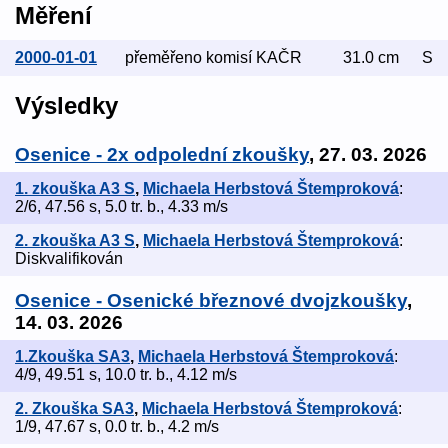
Měření
2000-01-01
přeměřeno komisí KAČR
31.0 cm
S
Výsledky
Osenice - 2x odpolední zkoušky
, 27. 03. 2026
1. zkouška A3 S
,
Michaela Herbstová Štemproková
:
2/6, 47.56 s, 5.0 tr. b., 4.33 m/s
2. zkouška A3 S
,
Michaela Herbstová Štemproková
:
Diskvalifikován
Osenice - Osenické březnové dvojzkoušky
,
14. 03. 2026
1.Zkouška SA3
,
Michaela Herbstová Štemproková
:
4/9, 49.51 s, 10.0 tr. b., 4.12 m/s
2. Zkouška SA3
,
Michaela Herbstová Štemproková
:
1/9, 47.67 s, 0.0 tr. b., 4.2 m/s