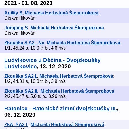
2021 - 01. 08. 2021
Agility S
,
Michaela Herbstová Štemproková
:
Diskvalifikován
Jumping S
,
Michaela Herbstová Štemproková
:
Diskvalifikován
Zkouška S A2 - Ne
,
Michaela Herbstová Štemproková
:
1/1, 45.24 s, 10.0 tr. b., 4.6 m/s
Ludvíkovice u Děčína - Dvojzkoušky
Ludvíkovice
, 13. 12. 2020
Zkouška SA2 I.
,
Michaela Herbstová Štemproková
:
1/2, 44.31 s, 10.0 tr. b., 3.9 m/s
Zkouška SA2 II.
,
Michaela Herbstová Štemproková
:
2/2, 45.47 s, 5.0 tr. b., 3.96 m/s
Ratenice - Ratenické zimní dvojzkoušky III.
,
06. 12. 2020
ZkA. SA2 I.
,
Michaela Herbstová Štemproková
: