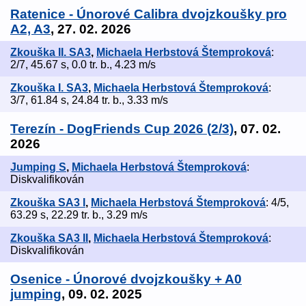
Ratenice - Únorové Calibra dvojzkoušky pro
A2, A3
, 27. 02. 2026
Zkouška II. SA3
,
Michaela Herbstová Štemproková
:
2/7, 45.67 s, 0.0 tr. b., 4.23 m/s
Zkouška I. SA3
,
Michaela Herbstová Štemproková
:
3/7, 61.84 s, 24.84 tr. b., 3.33 m/s
Terezín - DogFriends Cup 2026 (2/3)
, 07. 02.
2026
Jumping S
,
Michaela Herbstová Štemproková
:
Diskvalifikován
Zkouška SA3 I
,
Michaela Herbstová Štemproková
: 4/5,
63.29 s, 22.29 tr. b., 3.29 m/s
Zkouška SA3 II
,
Michaela Herbstová Štemproková
:
Diskvalifikován
Osenice - Únorové dvojzkoušky + A0
jumping
, 09. 02. 2025