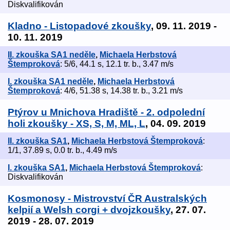
Diskvalifikován
Kladno - Listopadové zkoušky
, 09. 11. 2019 -
10. 11. 2019
II. zkouška SA1 neděle
,
Michaela Herbstová
Štemproková
: 5/6, 44.1 s, 12.1 tr. b., 3.47 m/s
I. zkouška SA1 neděle
,
Michaela Herbstová
Štemproková
: 4/6, 51.38 s, 14.38 tr. b., 3.21 m/s
Ptýrov u Mnichova Hradiště - 2. odpolední
holi zkoušky - XS, S, M, ML, L
, 04. 09. 2019
II. zkouška SA1
,
Michaela Herbstová Štemproková
:
1/1, 37.89 s, 0.0 tr. b., 4.49 m/s
I. zkouška SA1
,
Michaela Herbstová Štemproková
:
Diskvalifikován
Kosmonosy - Mistrovství ČR Australských
kelpií a Welsh corgi + dvojzkoušky
, 27. 07.
2019 - 28. 07. 2019