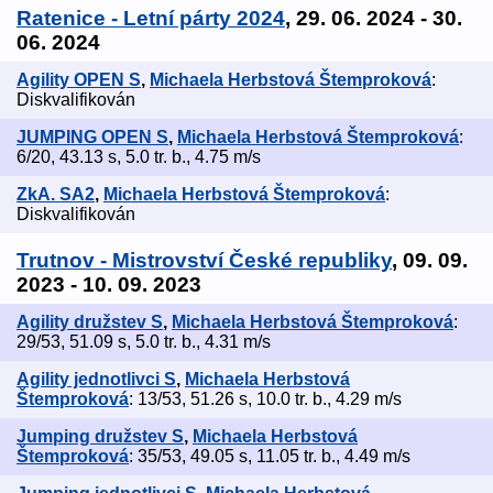
Ratenice - Letní párty 2024
, 29. 06. 2024 - 30.
06. 2024
Agility OPEN S
,
Michaela Herbstová Štemproková
:
Diskvalifikován
JUMPING OPEN S
,
Michaela Herbstová Štemproková
:
6/20, 43.13 s, 5.0 tr. b., 4.75 m/s
ZkA. SA2
,
Michaela Herbstová Štemproková
:
Diskvalifikován
Trutnov - Mistrovství České republiky
, 09. 09.
2023 - 10. 09. 2023
Agility družstev S
,
Michaela Herbstová Štemproková
:
29/53, 51.09 s, 5.0 tr. b., 4.31 m/s
Agility jednotlivci S
,
Michaela Herbstová
Štemproková
: 13/53, 51.26 s, 10.0 tr. b., 4.29 m/s
Jumping družstev S
,
Michaela Herbstová
Štemproková
: 35/53, 49.05 s, 11.05 tr. b., 4.49 m/s