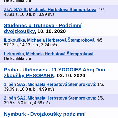
Diskvalifikován
ZkA. SA2 II.
,
Michaela Herbstová Štemproková
: 4/7,
43.91 s, 10.0 tr. b., 3.99 m/s
Studenec u Trutnova - Podzimní
dvojzkoušky
, 10. 10. 2020
II. zkouška
,
Michaela Herbstová Štemproková
: 4/5,
57.13 s, 14.13 tr. b., 3.24 m/s
I. zkouška
,
Michaela Herbstová Štemproková
:
Diskvalifikován
Praha - Uhříněves - 11.YOGGIES Ahoj Duo
zkoušky PESOPARK
, 03. 10. 2020
1. běh SA2
,
Michaela Herbstová Štemproková
: 1/6,
39.09 s, 10.0 tr. b., 4.99 m/s
2. běh SA2
,
Michaela Herbstová Štemproková
: 3/6,
39.5 s, 5.0 tr. b., 4.68 m/s
Nymburk - Dvojzkoušky podzimní