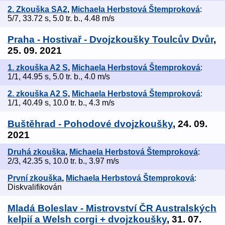
2. Zkouška SA2
,
Michaela Herbstová Štemproková
:
5/7, 33.72 s, 5.0 tr. b., 4.48 m/s
Praha - Hostivař - Dvojzkoušky Toulcův Dvůr
,
25. 09. 2021
1. zkouška A2 S
,
Michaela Herbstová Štemproková
:
1/1, 44.95 s, 5.0 tr. b., 4.0 m/s
2. zkouška A2 S
,
Michaela Herbstová Štemproková
:
1/1, 40.49 s, 10.0 tr. b., 4.3 m/s
Buštěhrad - Pohodové dvojzkoušky
, 24. 09.
2021
Druhá zkouška
,
Michaela Herbstová Štemproková
:
2/3, 42.35 s, 10.0 tr. b., 3.97 m/s
První zkouška
,
Michaela Herbstová Štemproková
:
Diskvalifikován
Mladá Boleslav - Mistrovství ČR Australských
kelpií a Welsh corgi + dvojzkoušky
, 31. 07.