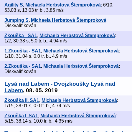
Agility S
,
Michaela Herbstová Štemproková
: 6/10,
53.03 s, 13.03 tr. b., 3.85 m/s
Jumping S
,
Michaela Herbstová Štemproková
:
Diskvalifikován
Zkouška - SA1
,
Michaela Herbstová Štemproková
:
1/2, 30.38 s, 5.0 tr. b., 4.94 m/s
1.Zkouška - SA1
,
Michaela Herbstová Štemproková
:
1/10, 31.04 s, 0.0 tr. b., 4.9 m/s
2.Zkouška - SA1
,
Michaela Herbstová Štemproková
:
Diskvalifikován
Lysá nad Labem - Dvojzkoušky Lysá nad
Labem
, 08. 05. 2019
Zkouška II. SA1
,
Michaela Herbstová Štemproková
:
1/15, 38.01 s, 0.0 tr. b., 4.74 m/s
Zkouška I. SA1
,
Michaela Herbstová Štemproková
:
5/15, 38.14 s, 10.0 tr. b., 4.35 m/s