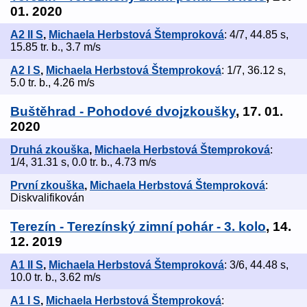
01. 2020
A2 II S
,
Michaela Herbstová Štemproková
: 4/7, 44.85 s,
15.85 tr. b., 3.7 m/s
A2 I S
,
Michaela Herbstová Štemproková
: 1/7, 36.12 s,
5.0 tr. b., 4.26 m/s
Buštěhrad - Pohodové dvojzkoušky
, 17. 01.
2020
Druhá zkouška
,
Michaela Herbstová Štemproková
:
1/4, 31.31 s, 0.0 tr. b., 4.73 m/s
První zkouška
,
Michaela Herbstová Štemproková
:
Diskvalifikován
Terezín - Terezínský zimní pohár - 3. kolo
, 14.
12. 2019
A1 II S
,
Michaela Herbstová Štemproková
: 3/6, 44.48 s,
10.0 tr. b., 3.62 m/s
A1 I S
,
Michaela Herbstová Štemproková
: