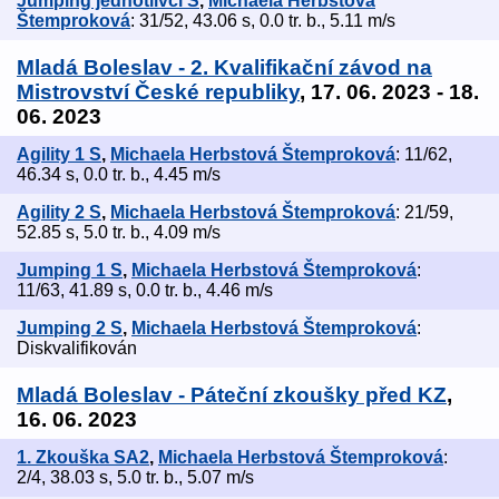
Jumping jednotlivci S
,
Michaela Herbstová
Štemproková
: 31/52, 43.06 s, 0.0 tr. b., 5.11 m/s
Mladá Boleslav - 2. Kvalifikační závod na
Mistrovství České republiky
, 17. 06. 2023 - 18.
06. 2023
Agility 1 S
,
Michaela Herbstová Štemproková
: 11/62,
46.34 s, 0.0 tr. b., 4.45 m/s
Agility 2 S
,
Michaela Herbstová Štemproková
: 21/59,
52.85 s, 5.0 tr. b., 4.09 m/s
Jumping 1 S
,
Michaela Herbstová Štemproková
:
11/63, 41.89 s, 0.0 tr. b., 4.46 m/s
Jumping 2 S
,
Michaela Herbstová Štemproková
:
Diskvalifikován
Mladá Boleslav - Páteční zkoušky před KZ
,
16. 06. 2023
1. Zkouška SA2
,
Michaela Herbstová Štemproková
:
2/4, 38.03 s, 5.0 tr. b., 5.07 m/s