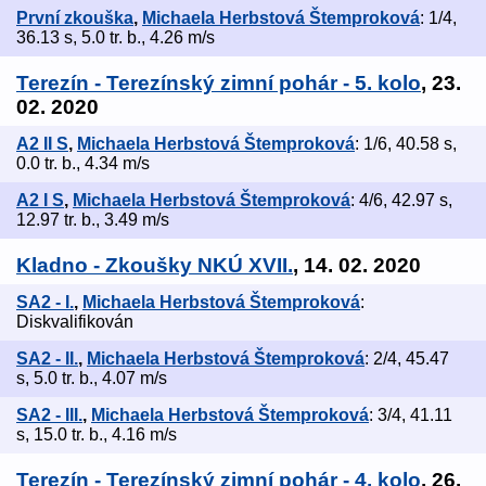
První zkouška
,
Michaela Herbstová Štemproková
: 1/4,
36.13 s, 5.0 tr. b., 4.26 m/s
Terezín - Terezínský zimní pohár - 5. kolo
, 23.
02. 2020
A2 II S
,
Michaela Herbstová Štemproková
: 1/6, 40.58 s,
0.0 tr. b., 4.34 m/s
A2 I S
,
Michaela Herbstová Štemproková
: 4/6, 42.97 s,
12.97 tr. b., 3.49 m/s
Kladno - Zkoušky NKÚ XVII.
, 14. 02. 2020
SA2 - I.
,
Michaela Herbstová Štemproková
:
Diskvalifikován
SA2 - II.
,
Michaela Herbstová Štemproková
: 2/4, 45.47
s, 5.0 tr. b., 4.07 m/s
SA2 - III.
,
Michaela Herbstová Štemproková
: 3/4, 41.11
s, 15.0 tr. b., 4.16 m/s
Terezín - Terezínský zimní pohár - 4. kolo
, 26.