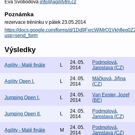
Eva Svobodová
info@agilityfm.cz
Poznámka
rezervace tréninku v pátek 23.05.2014
https://docs.google.com/forms/d/1Dd9FxrcWlMrQ1Vkhfleg
usp=send_form
Výsledky
24. 05.
Podmolová,
Agility - Malé finále
L
2014
Jaroslava (CZ)
24. 05.
Máčková, Jiřina
Agility Open I.
L
2014
(CZ)
24. 05.
Van Eester, Jozef
Jumping Open I.
L
2014
(BE)
24. 05.
Podmolová,
Jumping Open II.
L
2014
Jaroslava (CZ)
24. 05.
Podmolová,
Agility - Malé finále
M
2014
Jaroslava (CZ)