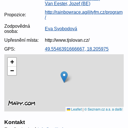
Van Eester, Jozef (BE)
http://rainbowrace.agilityfm.cz/program
Propozice:
/
Zodpovědná
Eva Svobodová
osoba:
Upřesnění místa:
http://www.tjslovan.cz/
GPS:
49.5546391666667, 18.205975
+
−
Leaflet
|
© Seznam.cz a.s. a další
Kontakt