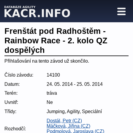
Frenštát pod Radhoštěm -
Rainbow Race - 2. kolo QZ
dospělých
Přihlašování na tento závod už skončilo.
Číslo závodu:
14100
Datum:
24. 05. 2014 - 25. 05. 2014
Terén:
tráva
Uvnitř:
Ne
Třídy:
Jumping, Agility, Speciální
Dostál, Petr (CZ)
Máčková, Jiřina (CZ)
Rozhodčí:
Podmolová, Jaroslava (CZ)