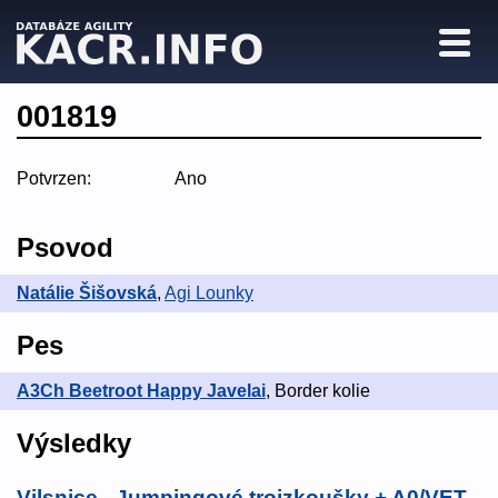
001819
Potvrzen:
Ano
Psovod
Natálie Šišovská
,
Agi Lounky
Pes
A3Ch Beetroot Happy Javelai
, Border kolie
Výsledky
Vilsnice - Jumpingové trojzkoušky + A0/VET
,