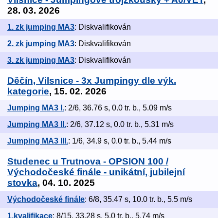
28. 03. 2026
1. zk jumping MA3
: Diskvalifikován
2. zk jumping MA3
: Diskvalifikován
3. zk jumping MA3
: Diskvalifikován
Děčín, Vilsnice - 3x Jumpingy dle výk.
kategorie
, 15. 02. 2026
Jumping MA3 I.
: 2/6, 36.76 s, 0.0 tr. b., 5.09 m/s
Jumping MA3 II.
: 2/6, 37.12 s, 0.0 tr. b., 5.31 m/s
Jumping MA3 III.
: 1/6, 34.9 s, 0.0 tr. b., 5.44 m/s
Studenec u Trutnova - OPSION 100 /
Východočeské finále - unikátní, jubilejní
stovka
, 04. 10. 2025
Východočeské finále
: 6/8, 35.47 s, 10.0 tr. b., 5.5 m/s
1.kvalifikace
: 8/15, 33.28 s, 5.0 tr. b., 5.74 m/s