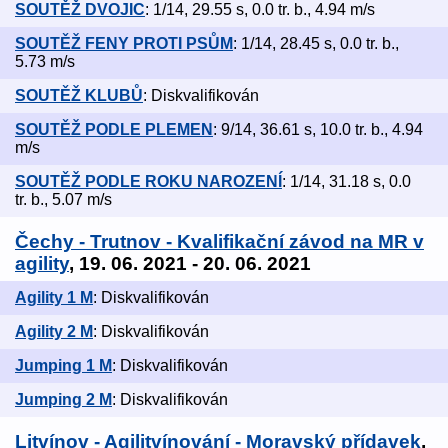
SOUTĚŽ DVOJIC
: 1/14, 29.55 s, 0.0 tr. b., 4.94 m/s
SOUTĚŽ FENY PROTI PSŮM
: 1/14, 28.45 s, 0.0 tr. b.,
5.73 m/s
SOUTĚŽ KLUBŮ
: Diskvalifikován
SOUTĚŽ PODLE PLEMEN
: 9/14, 36.61 s, 10.0 tr. b., 4.94
m/s
SOUTĚŽ PODLE ROKU NAROZENÍ
: 1/14, 31.18 s, 0.0
tr. b., 5.07 m/s
Čechy - Trutnov - Kvalifikační závod na MR v
agility
, 19. 06. 2021 - 20. 06. 2021
Agility 1 M
: Diskvalifikován
Agility 2 M
: Diskvalifikován
Jumping 1 M
: Diskvalifikován
Jumping 2 M
: Diskvalifikován
Litvínov - Agilitvínování - Moravský přídavek
,