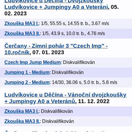
Ludvíkovice u Děčína - Dvojzkoušky
Ludvíkovice + Jumpingy A0 a Veteráni
, 05.
02. 2023
Zkouška MA3 I.
: 1/5, 55.55 s, 14.55 tr. b., 3.67 m/s
Zkouška MA3 II.
: 1/5, 43.9 s, 10.0 tr. b., 4.76 m/s
Čerčany - Zimní pohár 3 "Czech Imp" -
10.ročník
, 07. 01. 2023
Czech Imp Jump Medium
: Diskvalifikován
Jumping 1 - Medium
: Diskvalifikován
Jumping 2 - Medium
: 14/30, 36.06 s, 5.0 tr. b., 5.8 m/s
Ludvíkovice u Děčína - Vánoční dvojzkoušky
+ Jumpingy A0 a Veteránů
, 11. 12. 2022
Zkouška MA3 I.
: Diskvalifikován
Zkouška MA3 II.
: Diskvalifikován