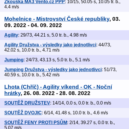
Zkouška MA3 Vento.cz PPP
: 10/15, 50.05 s, 10.05 tr. b.,
4.4 m/s
Mohelnice - Mistrovství České republiky
, 03.
09. 2022 - 04. 09. 2022
Agility
: 29/73, 44.21 s, 5.0 tr. b., 4.98 m/s
Agility Družstva - výsledky jako jednotlivci
: 44/73,
42.02 s, 10.0 tr. b., 4.71 m/s
Jumping
: 24/73, 43.13 s, 5.0 tr. b., 5.1 m/s
Jumping Družstva - výsledky jako jednotlivci
: 51/73,
40.59 s, 10.0 tr. b., 5.42 m/s
Lhota (Chříč) - Agility víkend - OK - Noční
hrátky
, 26. 08. 2022 - 28. 08. 2022
SOUTĚŽ DRUŽSTEV
: 14/14, 0.0 s, 0.0 tr. b., 0.0 m/s
SOUTĚŽ DVOJIC
: 6/14, 41.48 s, 10.0 tr. b., 4.6 m/s
SOUTĚŽ FENY PROTI PSŮM
: 2/14, 39.27 s, 0.0 tr. b.,
5.07 m/s