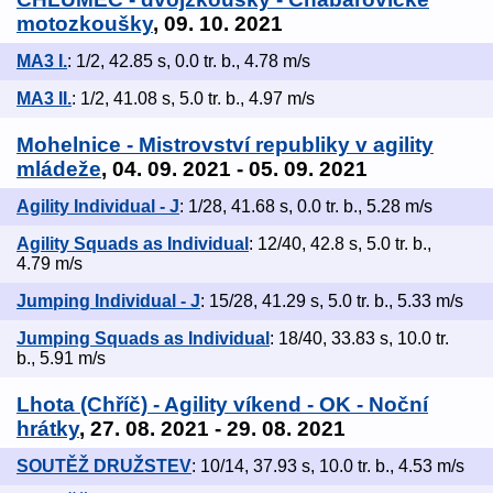
motozkoušky
, 09. 10. 2021
MA3 I.
: 1/2, 42.85 s, 0.0 tr. b., 4.78 m/s
MA3 II.
: 1/2, 41.08 s, 5.0 tr. b., 4.97 m/s
Mohelnice - Mistrovství republiky v agility
mládeže
, 04. 09. 2021 - 05. 09. 2021
Agility Individual - J
: 1/28, 41.68 s, 0.0 tr. b., 5.28 m/s
Agility Squads as Individual
: 12/40, 42.8 s, 5.0 tr. b.,
4.79 m/s
Jumping Individual - J
: 15/28, 41.29 s, 5.0 tr. b., 5.33 m/s
Jumping Squads as Individual
: 18/40, 33.83 s, 10.0 tr.
b., 5.91 m/s
Lhota (Chříč) - Agility víkend - OK - Noční
hrátky
, 27. 08. 2021 - 29. 08. 2021
SOUTĚŽ DRUŽSTEV
: 10/14, 37.93 s, 10.0 tr. b., 4.53 m/s