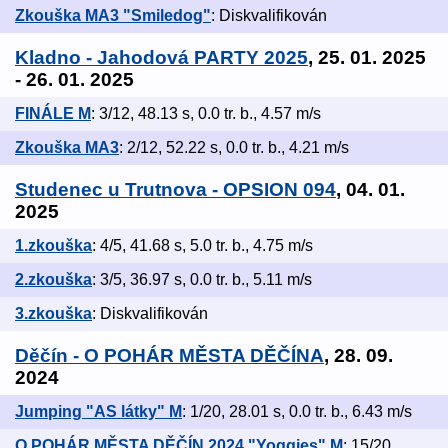
Zkouška MA3 "Smiledog"
: Diskvalifikován
Kladno - Jahodová PARTY 2025
, 25. 01. 2025
- 26. 01. 2025
FINÁLE M
: 3/12, 48.13 s, 0.0 tr. b., 4.57 m/s
Zkouška MA3
: 2/12, 52.22 s, 0.0 tr. b., 4.21 m/s
Studenec u Trutnova - OPSION 094
, 04. 01.
2025
1.zkouška
: 4/5, 41.68 s, 5.0 tr. b., 4.75 m/s
2.zkouška
: 3/5, 36.97 s, 0.0 tr. b., 5.11 m/s
3.zkouška
: Diskvalifikován
Děčín - O POHÁR MĚSTA DĚČÍNA
, 28. 09.
2024
Jumping "AS látky" M
: 1/20, 28.01 s, 0.0 tr. b., 6.43 m/s
O POHÁR MĚSTA DĚČÍN 2024 "Yoggies" M
: 15/20,