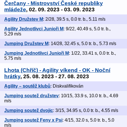
Čerčany - Mistrovství České republiky
mládeže
, 02. 09. 2023 - 03. 09. 2023
Agility Družstev M
: 2/28, 39.5 s, 0.0 tr. b., 5.11 m/s
Agility Jednotlivci Junioři M
: 9/22, 40.49 s, 5.0 tr. b.,
5.29 m/s
Jumping Družstev M
: 14/28, 32.45 s, 5.0 tr. b., 5.73 m/s
Jumping Jednotlivci Junioři M
: 1/22, 33.41 s, 0.0 tr. b.,
5.75 m/s
Lhota (Chříč) - Agility víkend - OK - Noční
hrátky
, 25. 08. 2023 - 27. 08. 2023
Agility – soutěž klubů
: Diskvalifikován
Jumping soutež družstev
: 10/15, 33.9 s, 10.0 tr. b., 4.69
m/s
Jumping soutež dvojic
: 3/15, 34.95 s, 0.0 tr. b., 4.55 m/s
Jumping soutež Feny x Psi
: 4/15, 32.0 s, 5.0 tr. b., 5.0
m/s