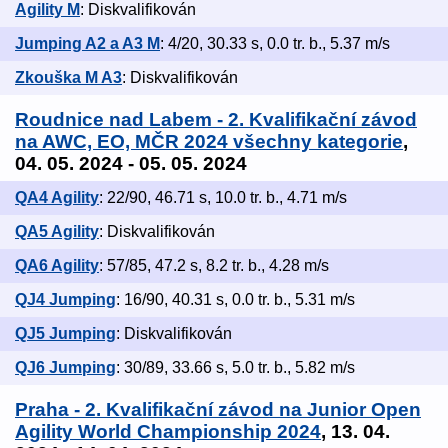
Agility M
: Diskvalifikován
Jumping A2 a A3 M
: 4/20, 30.33 s, 0.0 tr. b., 5.37 m/s
Zkouška M A3
: Diskvalifikován
Roudnice nad Labem - 2. Kvalifikační závod
na AWC, EO, MČR 2024 všechny kategorie
,
04. 05. 2024 - 05. 05. 2024
QA4 Agility
: 22/90, 46.71 s, 10.0 tr. b., 4.71 m/s
QA5 Agility
: Diskvalifikován
QA6 Agility
: 57/85, 47.2 s, 8.2 tr. b., 4.28 m/s
QJ4 Jumping
: 16/90, 40.31 s, 0.0 tr. b., 5.31 m/s
QJ5 Jumping
: Diskvalifikován
QJ6 Jumping
: 30/89, 33.66 s, 5.0 tr. b., 5.82 m/s
Praha - 2. Kvalifikační závod na Junior Open
Agility World Championship 2024
, 13. 04.