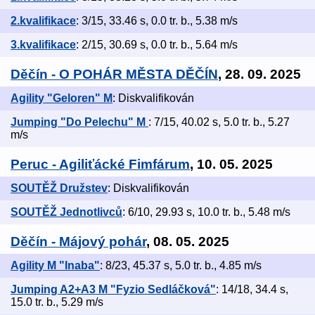
2.kvalifikace
: 3/15, 33.46 s, 0.0 tr. b., 5.38 m/s
3.kvalifikace
: 2/15, 30.69 s, 0.0 tr. b., 5.64 m/s
Děčín - O POHÁR MĚSTA DĚČÍN
, 28. 09. 2025
Agility "Geloren" M
: Diskvalifikován
Jumping "Do Pelechu" M
: 7/15, 40.02 s, 5.0 tr. b., 5.27
m/s
Peruc - Agiliťácké Fimfárum
, 10. 05. 2025
SOUTĚŽ Družstev
: Diskvalifikován
SOUTĚŽ Jednotlivců
: 6/10, 29.93 s, 10.0 tr. b., 5.48 m/s
Děčín - Májový pohár
, 08. 05. 2025
Agility M "Inaba"
: 8/23, 45.37 s, 5.0 tr. b., 4.85 m/s
Jumping A2+A3 M "Fyzio Sedláčková"
: 14/18, 34.4 s,
15.0 tr. b., 5.29 m/s