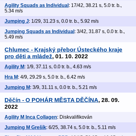
Agility Squads as Individual
: 17/42, 38.21 s, 5.0 tr. b.,
5.34 m/s
Jumping J
: 1/29, 31.23 s, 0.0 tr. b., 5.92 m/s
Jumping Squads as Individual
: 3/42, 31.87 s, 0.0 tr. b.,
5.49 m/s
Chlumec - Krajský přebor Ústeckého kraje
pro děti a mládež
, 01. 10. 2022
Agility M
: 1/9, 37.11 s, 0.0 tr. b., 4.63 m/s
Hra M
: 4/9, 29.29 s, 5.0 tr. b., 6.42 m/s
Jumping M
: 3/9, 31.11 s, 0.0 tr. b., 5.21 m/s
Děčín - O POHÁR MĚSTA DĚČÍNA
, 28. 09.
2022
Agility M Inca Collagen
: Diskvalifikován
Jumping M Grešík
: 6/25, 38.74 s, 5.0 tr. b., 5.11 m/s