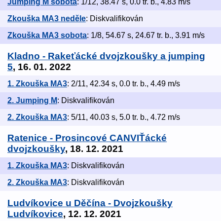
Jumping M sobota
: 1/12, 38.47 s, 0.0 tr. b., 4.83 m/s
Zkouška MA3 neděle
: Diskvalifikován
Zkouška MA3 sobota
: 1/8, 54.67 s, 24.67 tr. b., 3.91 m/s
Kladno - Rakeťácké dvojzkoušky a jumping
5
, 16. 01. 2022
1. Zkouška MA3
: 2/11, 42.34 s, 0.0 tr. b., 4.49 m/s
2. Jumping M
: Diskvalifikován
2. Zkouška MA3
: 5/11, 40.03 s, 5.0 tr. b., 4.72 m/s
Ratenice - Prosincové CANVIŤácké
dvojzkoušky
, 18. 12. 2021
1. Zkouška MA3
: Diskvalifikován
2. Zkouška MA3
: Diskvalifikován
Ludvíkovice u Děčína - Dvojzkoušky
Ludvíkovice
, 12. 12. 2021