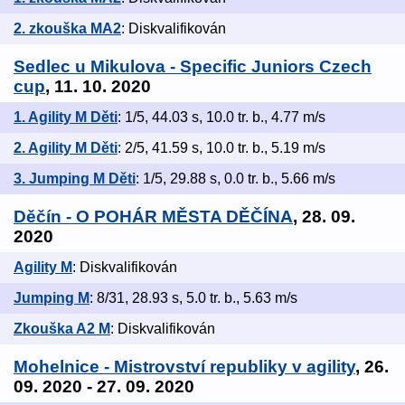
2. zkouška MA2
: Diskvalifikován
Sedlec u Mikulova - Specific Juniors Czech
cup
, 11. 10. 2020
1. Agility M Děti
: 1/5, 44.03 s, 10.0 tr. b., 4.77 m/s
2. Agility M Děti
: 2/5, 41.59 s, 10.0 tr. b., 5.19 m/s
3. Jumping M Děti
: 1/5, 29.88 s, 0.0 tr. b., 5.66 m/s
Děčín - O POHÁR MĚSTA DĚČÍNA
, 28. 09.
2020
Agility M
: Diskvalifikován
Jumping M
: 8/31, 28.93 s, 5.0 tr. b., 5.63 m/s
Zkouška A2 M
: Diskvalifikován
Mohelnice - Mistrovství republiky v agility
, 26.
09. 2020 - 27. 09. 2020