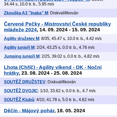
34.44 s, 10.0 tr. b., 5.95 m/s
Zkouška A3 "Inaba" M
: Diskvalifikován
Červené Pečky - Mistrovství České republiky
mládeže 2024
, 14. 09. 2024 - 15. 09. 2024
Agility družstev M
: 8/35, 45.47 s, 10.0 tr. b., 4.42 m/s
Agility junioři M
: 2/24, 43.25 s, 0.0 tr. b., 4.76 m/s
Jumping junioři M
: 2/25, 39.02 s, 0.0 tr. b., 4.82 m/s
Lhota (Chříč) - Agility víkend - OK - Noční
hrátky
, 23. 08. 2024 - 25. 08. 2024
SOUTĚŽ DRUŽSTEV
: Diskvalifikován
SOUTĚŽ DVOJIC
: 1/10, 33.62 s, 0.0 tr. b., 4.7 m/s
SOUTĚŽ Klubů
: 4/10, 41.78 s, 5.0 tr. b., 4.62 m/s
Děčín - Májový pohár
, 18. 05. 2024