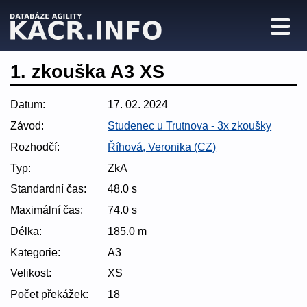
1. zkouška A3 XS
Datum:
17. 02. 2024
Závod:
Studenec u Trutnova - 3x zkoušky
Rozhodčí:
Říhová, Veronika (CZ)
Typ:
ZkA
Standardní čas:
48.0 s
Maximální čas:
74.0 s
Délka:
185.0 m
Kategorie:
A3
Velikost:
XS
Počet překážek:
18