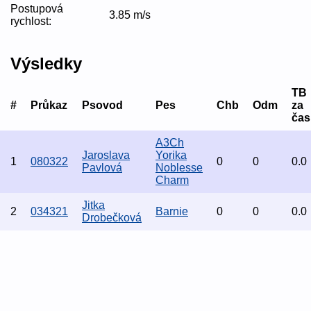
Postupová
3.85 m/s
rychlost:
Výsledky
TB
#
Průkaz
Psovod
Pes
Chb
Odm
za
čas
A3Ch
Jaroslava
Yorika
1
080322
0
0
0.0
Pavlová
Noblesse
Charm
Jitka
2
034321
Barnie
0
0
0.0
Drobečková