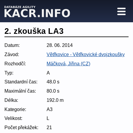
2. zkouška LA3
Datum:
28. 06. 2014
Závod:
Větřkovice - Větřkovické dvojzkoušky
Rozhodčí:
Máčková, Jiřina (CZ)
Typ:
A
Standardní čas:
48.0 s
Maximální čas:
80.0 s
Délka:
192.0 m
Kategorie:
A3
Velikost:
L
Počet překážek:
21