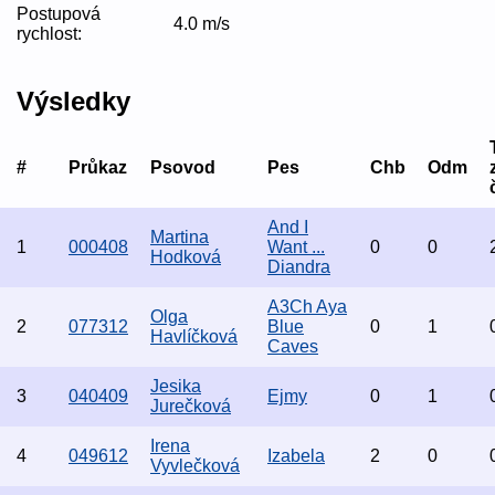
Postupová
4.0 m/s
rychlost:
Výsledky
#
Průkaz
Psovod
Pes
Chb
Odm
And I
Martina
1
000408
Want ...
0
0
Hodková
Diandra
A3Ch Aya
Olga
2
077312
Blue
0
1
Havlíčková
Caves
Jesika
3
040409
Ejmy
0
1
Jurečková
Irena
4
049612
Izabela
2
0
Vyvlečková