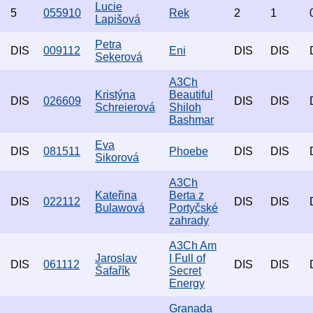
Lucie
5
055910
Rek
2
1
Lapišová
Petra
DIS
009112
Eni
DIS
DIS
Sekerová
A3Ch
Kristýna
Beautiful
DIS
026609
DIS
DIS
Schreierová
Shiloh
Bashmar
Eva
DIS
081511
Phoebe
DIS
DIS
Sikorová
A3Ch
Kateřina
Berta z
DIS
022112
DIS
DIS
Bulawová
Portyčské
zahrady
A3Ch Am
Jaroslav
I Full of
DIS
061112
DIS
DIS
Šafařík
Secret
Energy
Granada