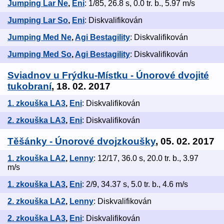
Jumping Lar Ne
,
Eni
: 1/85, 26.8 s, 0.0 tr. b., 5.97 m/s
Jumping Lar So
,
Eni
: Diskvalifikován
Jumping Med Ne
,
Agi Bestagility
: Diskvalifikován
Jumping Med So
,
Agi Bestagility
: Diskvalifikován
Sviadnov u Frýdku-Místku - Únorové dvojité
tukobraní
, 18. 02. 2017
1. zkouška LA3
,
Eni
: Diskvalifikován
2. zkouška LA3
,
Eni
: Diskvalifikován
Těšánky - Únorové dvojzkoušky
, 05. 02. 2017
1. zkouška LA2
,
Lenny
: 12/17, 36.0 s, 20.0 tr. b., 3.97
m/s
1. zkouška LA3
,
Eni
: 2/9, 34.37 s, 5.0 tr. b., 4.6 m/s
2. zkouška LA2
,
Lenny
: Diskvalifikován
2. zkouška LA3
,
Eni
: Diskvalifikován