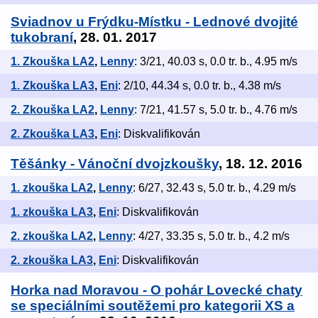
Sviadnov u Frýdku-Místku - Lednové dvojité
tukobraní
, 28. 01. 2017
1. Zkouška LA2
,
Lenny
: 3/21, 40.03 s, 0.0 tr. b., 4.95 m/s
1. Zkouška LA3
,
Eni
: 2/10, 44.34 s, 0.0 tr. b., 4.38 m/s
2. Zkouška LA2
,
Lenny
: 7/21, 41.57 s, 5.0 tr. b., 4.76 m/s
2. Zkouška LA3
,
Eni
: Diskvalifikován
Těšánky - Vánoční dvojzkoušky
, 18. 12. 2016
1. zkouška LA2
,
Lenny
: 6/27, 32.43 s, 5.0 tr. b., 4.29 m/s
1. zkouška LA3
,
Eni
: Diskvalifikován
2. zkouška LA2
,
Lenny
: 4/27, 33.35 s, 5.0 tr. b., 4.2 m/s
2. zkouška LA3
,
Eni
: Diskvalifikován
Horka nad Moravou - O pohár Lovecké chaty
se speciálními soutěžemi pro kategorii XS a