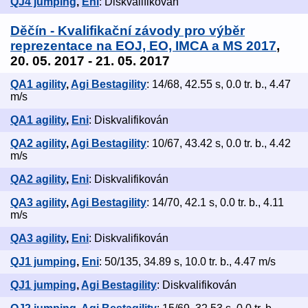
QJ4 jumping
,
Eni
: Diskvalifikován
Děčín - Kvalifikační závody pro výběr
reprezentace na EOJ, EO, IMCA a MS 2017
,
20. 05. 2017 - 21. 05. 2017
QA1 agility
,
Agi Bestagility
: 14/68, 42.55 s, 0.0 tr. b., 4.47
m/s
QA1 agility
,
Eni
: Diskvalifikován
QA2 agility
,
Agi Bestagility
: 10/67, 43.42 s, 0.0 tr. b., 4.42
m/s
QA2 agility
,
Eni
: Diskvalifikován
QA3 agility
,
Agi Bestagility
: 14/70, 42.1 s, 0.0 tr. b., 4.11
m/s
QA3 agility
,
Eni
: Diskvalifikován
QJ1 jumping
,
Eni
: 50/135, 34.89 s, 10.0 tr. b., 4.47 m/s
QJ1 jumping
,
Agi Bestagility
: Diskvalifikován