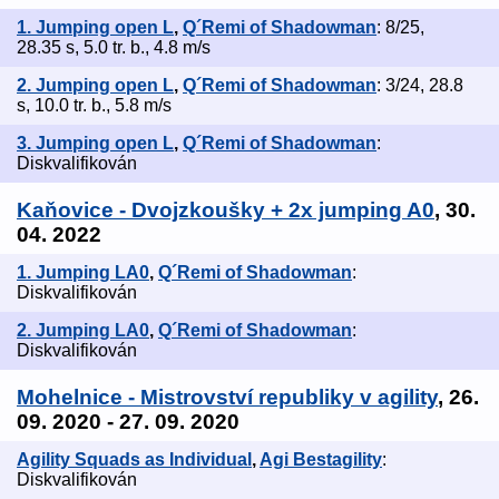
1. Jumping open L
,
Q´Remi of Shadowman
: 8/25,
28.35 s, 5.0 tr. b., 4.8 m/s
2. Jumping open L
,
Q´Remi of Shadowman
: 3/24, 28.8
s, 10.0 tr. b., 5.8 m/s
3. Jumping open L
,
Q´Remi of Shadowman
:
Diskvalifikován
Kaňovice - Dvojzkoušky + 2x jumping A0
, 30.
04. 2022
1. Jumping LA0
,
Q´Remi of Shadowman
:
Diskvalifikován
2. Jumping LA0
,
Q´Remi of Shadowman
:
Diskvalifikován
Mohelnice - Mistrovství republiky v agility
, 26.
09. 2020 - 27. 09. 2020
Agility Squads as Individual
,
Agi Bestagility
:
Diskvalifikován