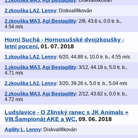
1.zkouška MA3
,
Agi Bestagility
: Diskvalifikován
2.zkouška LA2
,
Lenny
: Diskvalifikován
2.zkouška MA3
,
Agi Bestagility
: 2/8, 43.6 s, 0.0 tr. b.,
4.54 m/s
Horní Suchá - Hornosušské dvojzkoušky -
letní pocení
, 01. 07. 2018
1.zkouška LA2
,
Lenny
: 6/20, 44.88 s, 10.0 tr. b., 4.55 m/s
1.zkouška MA3
,
Agi Bestagility
: 3/12, 44.18 s, 5.0 tr. b.,
4.71 m/s
2.zkouška LA2
,
Lenny
: 3/20, 39.26 s, 5.0 tr. b., 5.04 m/s
2.zkouška MA3
,
Agi Bestagility
: 2/12, 43.62 s, 0.0 tr. b.,
4.72 m/s
Ludslavice - O Zlínský ranec s JK Animals +
VIII.Šampionát AKE a WC
, 09. 06. 2018
Agility L
,
Lenny
: Diskvalifikován