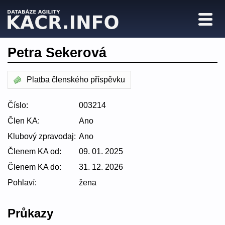
Petra Sekerová
Platba členského příspěvku
Číslo:
003214
Člen KA:
Ano
Klubový zpravodaj:
Ano
Členem KA od:
09. 01. 2025
Členem KA do:
31. 12. 2026
Pohlaví:
žena
Průkazy