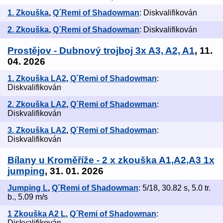
1. Zkouška
,
Q´Remi of Shadowman
: Diskvalifikován
2. Zkouška
,
Q´Remi of Shadowman
: Diskvalifikován
Prostějov - Dubnový trojboj 3x A3, A2, A1
, 11.
04. 2026
1. Zkouška LA2
,
Q´Remi of Shadowman
:
Diskvalifikován
2. Zkouška LA2
,
Q´Remi of Shadowman
:
Diskvalifikován
3. Zkouška LA2
,
Q´Remi of Shadowman
:
Diskvalifikován
Bílany u Kroměříže - 2 x zkouška A1,A2,A3 1x
jumping
, 31. 01. 2026
Jumping L
,
Q´Remi of Shadowman
: 5/18, 30.82 s, 5.0 tr.
b., 5.09 m/s
1 Zkouška A2 L
,
Q´Remi of Shadowman
:
Diskvalifikován