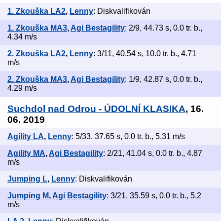
1. Zkouška LA2
,
Lenny
: Diskvalifikován
1. Zkouška MA3
,
Agi Bestagility
: 2/9, 44.73 s, 0.0 tr. b.,
4.34 m/s
2. Zkouška LA2
,
Lenny
: 3/11, 40.54 s, 10.0 tr. b., 4.71
m/s
2. Zkouška MA3
,
Agi Bestagility
: 1/9, 42.87 s, 0.0 tr. b.,
4.29 m/s
Suchdol nad Odrou - ÚDOLNÍ KLASIKA
, 16.
06. 2019
Agility LA
,
Lenny
: 5/33, 37.65 s, 0.0 tr. b., 5.31 m/s
Agility MA
,
Agi Bestagility
: 2/21, 41.04 s, 0.0 tr. b., 4.87
m/s
Jumping L
,
Lenny
: Diskvalifikován
Jumping M
,
Agi Bestagility
: 3/21, 35.59 s, 0.0 tr. b., 5.2
m/s