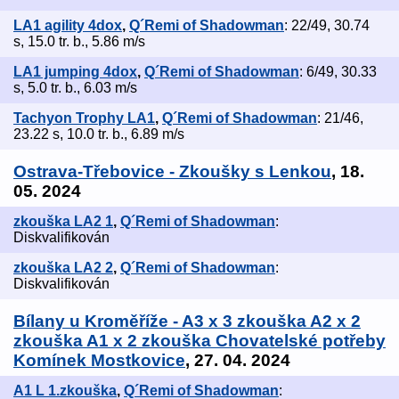
LA1 agility 4dox
,
Q´Remi of Shadowman
: 22/49, 30.74
s, 15.0 tr. b., 5.86 m/s
LA1 jumping 4dox
,
Q´Remi of Shadowman
: 6/49, 30.33
s, 5.0 tr. b., 6.03 m/s
Tachyon Trophy LA1
,
Q´Remi of Shadowman
: 21/46,
23.22 s, 10.0 tr. b., 6.89 m/s
Ostrava-Třebovice - Zkoušky s Lenkou
, 18.
05. 2024
zkouška LA2 1
,
Q´Remi of Shadowman
:
Diskvalifikován
zkouška LA2 2
,
Q´Remi of Shadowman
:
Diskvalifikován
Bílany u Kroměříže - A3 x 3 zkouška A2 x 2
zkouška A1 x 2 zkouška Chovatelské potřeby
Komínek Mostkovice
, 27. 04. 2024
A1 L 1.zkouška
,
Q´Remi of Shadowman
: