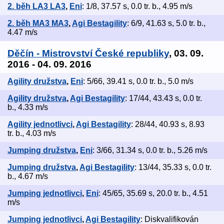
2. běh LA3 LA3
,
Eni
: 1/8, 37.57 s, 0.0 tr. b., 4.95 m/s
2. běh MA3 MA3
,
Agi Bestagility
: 6/9, 41.63 s, 5.0 tr. b.,
4.47 m/s
Děčín - Mistrovství České republiky
, 03. 09.
2016 - 04. 09. 2016
Agility družstva
,
Eni
: 5/66, 39.41 s, 0.0 tr. b., 5.0 m/s
Agility družstva
,
Agi Bestagility
: 17/44, 43.43 s, 0.0 tr.
b., 4.33 m/s
Agility jednotlivci
,
Agi Bestagility
: 28/44, 40.93 s, 8.93
tr. b., 4.03 m/s
Jumping družstva
,
Eni
: 3/66, 31.34 s, 0.0 tr. b., 5.26 m/s
Jumping družstva
,
Agi Bestagility
: 13/44, 35.33 s, 0.0 tr.
b., 4.67 m/s
Jumping jednotlivci
,
Eni
: 45/65, 35.69 s, 20.0 tr. b., 4.51
m/s
Jumping jednotlivci
,
Agi Bestagility
: Diskvalifikován