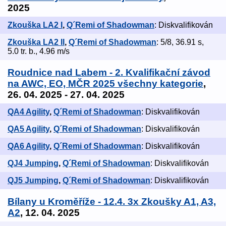
2025
Zkouška LA2 I
,
Q´Remi of Shadowman
: Diskvalifikován
Zkouška LA2 II
,
Q´Remi of Shadowman
: 5/8, 36.91 s,
5.0 tr. b., 4.96 m/s
Roudnice nad Labem - 2. Kvalifikační závod
na AWC, EO, MČR 2025 všechny kategorie
,
26. 04. 2025 - 27. 04. 2025
QA4 Agility
,
Q´Remi of Shadowman
: Diskvalifikován
QA5 Agility
,
Q´Remi of Shadowman
: Diskvalifikován
QA6 Agility
,
Q´Remi of Shadowman
: Diskvalifikován
QJ4 Jumping
,
Q´Remi of Shadowman
: Diskvalifikován
QJ5 Jumping
,
Q´Remi of Shadowman
: Diskvalifikován
Bílany u Kroměříže - 12.4. 3x Zkoušky A1, A3,
A2
, 12. 04. 2025