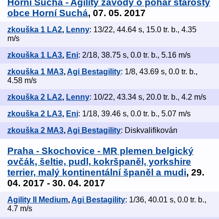
Horní Suchá - Agility závody o pohár starosty
obce Horní Suchá
, 07. 05. 2017
zkouška 1 LA2
,
Lenny
: 13/22, 44.64 s, 15.0 tr. b., 4.35
m/s
zkouška 1 LA3
,
Eni
: 2/18, 38.75 s, 0.0 tr. b., 5.16 m/s
zkouška 1 MA3
,
Agi Bestagility
: 1/8, 43.69 s, 0.0 tr. b.,
4.58 m/s
zkouška 2 LA2
,
Lenny
: 10/22, 43.34 s, 20.0 tr. b., 4.2 m/s
zkouška 2 LA3
,
Eni
: 1/18, 39.46 s, 0.0 tr. b., 5.07 m/s
zkouška 2 MA3
,
Agi Bestagility
: Diskvalifikován
Praha - Skochovice - MR plemen belgický
ovčák, šeltie, pudl, kokršpaněl, yorkshire
terrier, malý kontinentální španěl a mudi
, 29.
04. 2017 - 30. 04. 2017
Agility II Medium
,
Agi Bestagility
: 1/36, 40.01 s, 0.0 tr. b.,
4.7 m/s