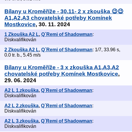
Bílany u Kroměříže - 30.11- 2 x zkouška 😉😉
A1,A2,A3 chovatelské potřeby Komínek
Mostkovice
, 30. 11. 2024
1 Zkouška A2 L
,
Q´Remi of Shadowman
:
Diskvalifikován
2 Zkouška A2 L
,
Q´Remi of Shadowman
: 1/7, 33.96 s,
0.0 tr. b., 5.45 m/s
Bílany u Kroměříže - 3 x zkouška A1,A3,A2
chovatelské potřeby Komínek Mostkovice
,
29. 06. 2024
A2 L 1.zkouška
,
Q´Remi of Shadowman
:
Diskvalifikován
A2 L 2.zkouška
,
Q´Remi of Shadowman
:
Diskvalifikován
A2 L 3.zkouška
,
Q´Remi of Shadowman
:
Diskvalifikován