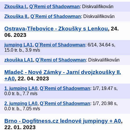
Zkouška I.
,
Q´Remi of Shadowman
: Diskvalifikován
Zkouška II.
,
Q´Remi of Shadowman
: Diskvalifikován
Ostrava-Třebovice - Zkoušky s Lenkou
, 24.
06. 2023
jumping LA1
,
Q´Remi of Shadowman
: 6/14, 34.64 s,
15.0 tr. b., 3.9 m/s
zkouška LA1
,
Q´Remi of Shadowman
: Diskvalifikován
Mladeč - Nové Zámky - Jarní dvojzkoušky II.
+A0
, 22. 04. 2023
1. jumping LA0
,
Q´Remi of Shadowman
: 1/7, 19.47 s,
0.0 tr. b., 7.7 m/s
2. jumping LA0
,
Q´Remi of Shadowman
: 1/7, 20.98 s,
0.0 tr. b., 7.05 m/s
Brno - Dogfitness.cz lednové jumpingy + A0
,
22. 01. 2023