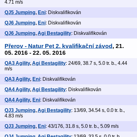
4.71 m/s
QJ5 Jumping
,
Eni
: Diskvalifikován
QJ6 Jumping
,
Eni
: Diskvalifikován
QJ6 Jumping
,
Agi Bestagility
: Diskvalifikován
Přerov - Natur Pet 2. kvalifikační závod
, 21.
05. 2016 - 22. 05. 2016
QA3 Agility
,
Agi Bestagility
: 24/69, 38.7 s, 5.0 tr. b., 4.44
m/s
QA3 Agility
,
Eni
: Diskvalifikován
QA4 Agility
,
Agi Bestagility
: Diskvalifikován
QA4 Agility
,
Eni
: Diskvalifikován
QJ3 Jumping
,
Agi Bestagility
: 13/69, 34.54 s, 0.0 tr. b.,
4.83 m/s
QJ3 Jumping
,
Eni
: 43/176, 31.8 s, 5.0 tr. b., 5.09 m/s
QJ4 Jumping
,
Agi Bestagility
: 13/69, 33.5 s, 0.0 tr. b.,