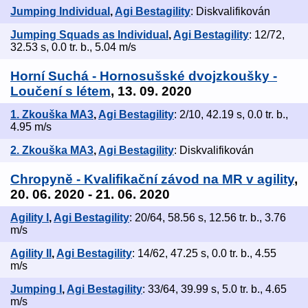
Jumping Individual
,
Agi Bestagility
: Diskvalifikován
Jumping Squads as Individual
,
Agi Bestagility
: 12/72,
32.53 s, 0.0 tr. b., 5.04 m/s
Horní Suchá - Hornosušské dvojzkoušky -
Loučení s létem
, 13. 09. 2020
1. Zkouška MA3
,
Agi Bestagility
: 2/10, 42.19 s, 0.0 tr. b.,
4.95 m/s
2. Zkouška MA3
,
Agi Bestagility
: Diskvalifikován
Chropyně - Kvalifikační závod na MR v agility
,
20. 06. 2020 - 21. 06. 2020
Agility I
,
Agi Bestagility
: 20/64, 58.56 s, 12.56 tr. b., 3.76
m/s
Agility II
,
Agi Bestagility
: 14/62, 47.25 s, 0.0 tr. b., 4.55
m/s
Jumping I
,
Agi Bestagility
: 33/64, 39.99 s, 5.0 tr. b., 4.65
m/s