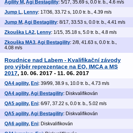
Agility M
,
Agi Bestagility
: 5/17, 35.69 s, 0.0 tr. b., 4.6 m/s
Jump L
,
Lenny
: 17/36, 33.72 s, 10.0 tr. b., 4.39 m/s
Jump M
,
Agi Bestagility
: 8/17, 33.53 s, 0.0 tr. b., 4.41 m/s
Zkouška LA2
,
Lenny
: 1/15, 35.18 s, 5.0 tr. b., 4.8 m/s
Zkouška MA3
,
Agi Bestagility
: 2/8, 41.63 s, 0.0 tr. b.,
4.08 m/s
Roudnice nad Labem - Kvalifikační závody
pro výběr reprezentace na EO, IMCA a MS
2017
, 10. 06. 2017 - 11. 06. 2017
QA4 agility
,
Eni
: 39/99, 38.9 s, 10.0 tr. b., 4.73 m/s
QA4 agility
,
Agi Bestagility
: Diskvalifikován
QA5 agility
,
Eni
: 6/97, 37.22 s, 0.0 tr. b., 5.02 m/s
QA5 agility
,
Agi Bestagility
: Diskvalifikován
QA6 agility
,
Eni
: Diskvalifikován