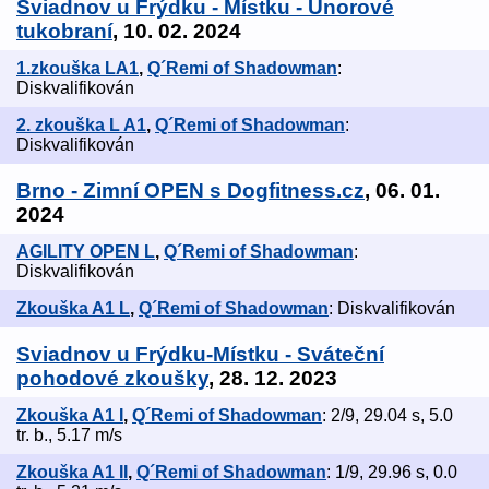
Sviadnov u Frýdku - Místku - Únorové
tukobraní
, 10. 02. 2024
1.zkouška LA1
,
Q´Remi of Shadowman
:
Diskvalifikován
2. zkouška L A1
,
Q´Remi of Shadowman
:
Diskvalifikován
Brno - Zimní OPEN s Dogfitness.cz
, 06. 01.
2024
AGILITY OPEN L
,
Q´Remi of Shadowman
:
Diskvalifikován
Zkouška A1 L
,
Q´Remi of Shadowman
: Diskvalifikován
Sviadnov u Frýdku-Místku - Sváteční
pohodové zkoušky
, 28. 12. 2023
Zkouška A1 I
,
Q´Remi of Shadowman
: 2/9, 29.04 s, 5.0
tr. b., 5.17 m/s
Zkouška A1 II
,
Q´Remi of Shadowman
: 1/9, 29.96 s, 0.0