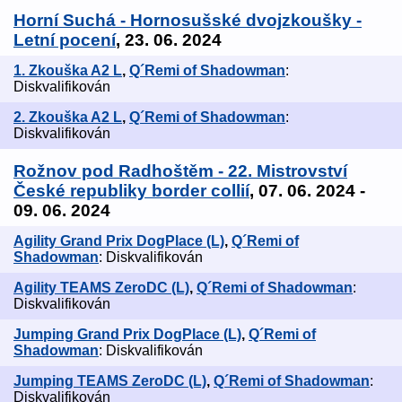
Horní Suchá - Hornosušské dvojzkoušky -
Letní pocení
, 23. 06. 2024
1. Zkouška A2 L
,
Q´Remi of Shadowman
:
Diskvalifikován
2. Zkouška A2 L
,
Q´Remi of Shadowman
:
Diskvalifikován
Rožnov pod Radhoštěm - 22. Mistrovství
České republiky border collií
, 07. 06. 2024 -
09. 06. 2024
Agility Grand Prix DogPlace (L)
,
Q´Remi of
Shadowman
: Diskvalifikován
Agility TEAMS ZeroDC (L)
,
Q´Remi of Shadowman
:
Diskvalifikován
Jumping Grand Prix DogPlace (L)
,
Q´Remi of
Shadowman
: Diskvalifikován
Jumping TEAMS ZeroDC (L)
,
Q´Remi of Shadowman
:
Diskvalifikován