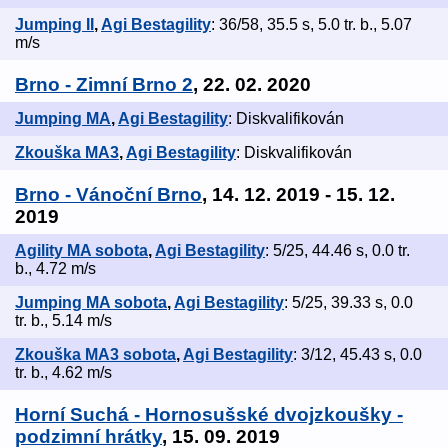
Jumping II
,
Agi Bestagility
: 36/58, 35.5 s, 5.0 tr. b., 5.07
m/s
Brno - Zimní Brno 2
, 22. 02. 2020
Jumping MA
,
Agi Bestagility
: Diskvalifikován
Zkouška MA3
,
Agi Bestagility
: Diskvalifikován
Brno - Vánoční Brno
, 14. 12. 2019 - 15. 12.
2019
Agility MA sobota
,
Agi Bestagility
: 5/25, 44.46 s, 0.0 tr.
b., 4.72 m/s
Jumping MA sobota
,
Agi Bestagility
: 5/25, 39.33 s, 0.0
tr. b., 5.14 m/s
Zkouška MA3 sobota
,
Agi Bestagility
: 3/12, 45.43 s, 0.0
tr. b., 4.62 m/s
Horní Suchá - Hornosušské dvojzkoušky -
podzimní hrátky
, 15. 09. 2019