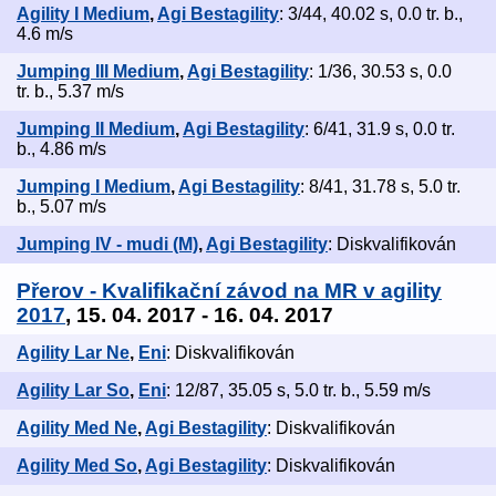
Agility I Medium
,
Agi Bestagility
: 3/44, 40.02 s, 0.0 tr. b.,
4.6 m/s
Jumping III Medium
,
Agi Bestagility
: 1/36, 30.53 s, 0.0
tr. b., 5.37 m/s
Jumping II Medium
,
Agi Bestagility
: 6/41, 31.9 s, 0.0 tr.
b., 4.86 m/s
Jumping I Medium
,
Agi Bestagility
: 8/41, 31.78 s, 5.0 tr.
b., 5.07 m/s
Jumping IV - mudi (M)
,
Agi Bestagility
: Diskvalifikován
Přerov - Kvalifikační závod na MR v agility
2017
, 15. 04. 2017 - 16. 04. 2017
Agility Lar Ne
,
Eni
: Diskvalifikován
Agility Lar So
,
Eni
: 12/87, 35.05 s, 5.0 tr. b., 5.59 m/s
Agility Med Ne
,
Agi Bestagility
: Diskvalifikován
Agility Med So
,
Agi Bestagility
: Diskvalifikován