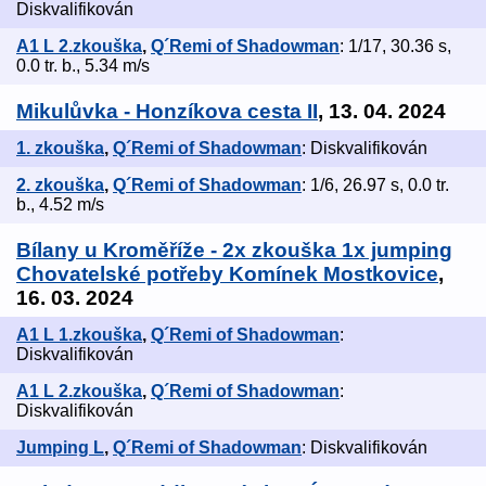
Diskvalifikován
A1 L 2.zkouška
,
Q´Remi of Shadowman
: 1/17, 30.36 s,
0.0 tr. b., 5.34 m/s
Mikulůvka - Honzíkova cesta II
, 13. 04. 2024
1. zkouška
,
Q´Remi of Shadowman
: Diskvalifikován
2. zkouška
,
Q´Remi of Shadowman
: 1/6, 26.97 s, 0.0 tr.
b., 4.52 m/s
Bílany u Kroměříže - 2x zkouška 1x jumping
Chovatelské potřeby Komínek Mostkovice
,
16. 03. 2024
A1 L 1.zkouška
,
Q´Remi of Shadowman
:
Diskvalifikován
A1 L 2.zkouška
,
Q´Remi of Shadowman
:
Diskvalifikován
Jumping L
,
Q´Remi of Shadowman
: Diskvalifikován