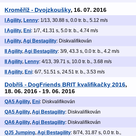
Kroměříž - Dvojzkoušky
, 16. 07. 2016
I Agility
,
Lenny
: 1/13, 30.88 s, 0.0 tr. b., 5.12 m/s
I Agility
,
Eni
: 1/7, 41.31 s, 5.0 tr. b., 4.74 m/s
I Agility
,
Agi Bestagility
: Diskvalifikován
II Agility
,
Agi Bestagility
: 3/9, 43.3 s, 0.0 tr. b., 4.2 m/s
II Agility
,
Lenny
: 4/13, 39.71 s, 10.0 tr. b., 3.68 m/s
II Agility
,
Eni
: 6/7, 51.51 s, 24.51 tr. b., 3.53 m/s
Dobříš - DogFriends ​BRIT ​kvalifikačky 2016
,
18. 06. 2016 - 19. 06. 2016
QA5 Agility
,
Eni
: Diskvalifikován
QA5 Agility
,
Agi Bestagility
: Diskvalifikován
QA6 Agility
,
Agi Bestagility
: Diskvalifikován
QJ5 Jumping
,
Agi Bestagility
: 8/74, 31.87 s, 0.0 tr. b.,