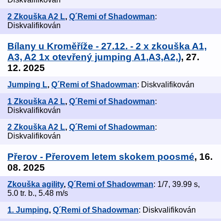
2 Zkouška A2 L
,
Q´Remi of Shadowman
:
Diskvalifikován
Bílany u Kroměříže - 27.12. - 2 x zkouška A1,
A3, A2 1x otevřený jumping A1,A3,A2,)
, 27.
12. 2025
Jumping L
,
Q´Remi of Shadowman
: Diskvalifikován
1 Zkouška A2 L
,
Q´Remi of Shadowman
:
Diskvalifikován
2 Zkouška A2 L
,
Q´Remi of Shadowman
:
Diskvalifikován
Přerov - Přerovem letem skokem poosmé
, 16.
08. 2025
Zkouška agility
,
Q´Remi of Shadowman
: 1/7, 39.99 s,
5.0 tr. b., 5.48 m/s
1. Jumping
,
Q´Remi of Shadowman
: Diskvalifikován