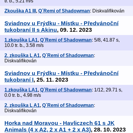
tr. b., 5.21 m/s
Zkouška A1 III
,
Q´Remi of Shadowman
: Diskvalifikován
Sviadnov u Frýdku - Místku - Předvánoční
tukobraní II s Akinu
, 09. 12. 2023
1.zkouška LA1
,
Q´Remi of Shadowman
: 5/8, 41.87 s,
10.0 tr. b., 3.58 m/s
2. zkouška L A1
,
Q´Remi of Shadowman
:
Diskvalifikován
Sviadnov u Frýdku - Místku - Předvánoční
tukobraní I
, 25. 11. 2023
1.zkouška LA1
,
Q´Remi of Shadowman
: 1/12, 29.71 s,
0.0 tr. b., 4.98 m/s
2. zkouška L A1
,
Q´Remi of Shadowman
:
Diskvalifikován
Horka nad Moravou - Havliczech 61 s JK
Animals (4 x A2, 2 x A1 + 2 x A3)
, 28. 10. 2023