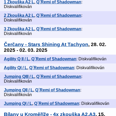
1 Zkouška A2 L
,
Q´Remi of Shadowman
:
Diskvalifikován
2 Zkouška A2 L
,
Q´Remi of Shadowman
:
Diskvalifikován
3 Zkouška A2 L
,
Q´Remi of Shadowman
:
Diskvalifikován
Čerčany - Stars Shining At Tachyon
, 28. 02.
2025 - 02. 03. 2025
Agility Q II / L
,
Q´Remi of Shadowman
: Diskvalifikován
Agility QI / L
,
Q´Remi of Shadowman
: Diskvalifikován
Jumping QIII / L
,
Q´Remi of Shadowman
:
Diskvalifikován
Jumping QII / L
,
Q´Remi of Shadowman
:
Diskvalifikován
Jumping QI / L
,
Q´Remi of Shadowman
: Diskvalifikován
Bílany u Kroměříže - 4x zkouška A2,A3
, 15.