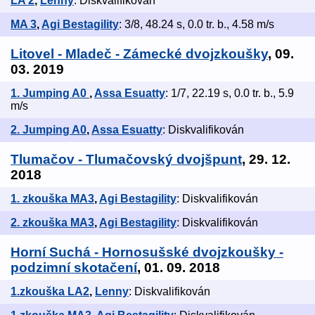
LA 2
,
Lenny
: Diskvalifikován
MA 3
,
Agi Bestagility
: 3/8, 48.24 s, 0.0 tr. b., 4.58 m/s
Litovel - Mladeč - Zámecké dvojzkoušky
, 09.
03. 2019
1. Jumping A0
,
Assa Esuatty
: 1/7, 22.19 s, 0.0 tr. b., 5.9
m/s
2. Jumping A0
,
Assa Esuatty
: Diskvalifikován
Tlumačov - Tlumačovský dvojšpunt
, 29. 12.
2018
1. zkouška MA3
,
Agi Bestagility
: Diskvalifikován
2. zkouška MA3
,
Agi Bestagility
: Diskvalifikován
Horní Suchá - Hornosušské dvojzkoušky -
podzimní skotačení
, 01. 09. 2018
1.zkouška LA2
,
Lenny
: Diskvalifikován