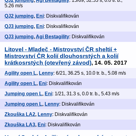
QJ2 jumping
,
Agi Bestagility
: 15/69, 32.53 s, 0.0 tr. b.,
5.26 m/s
QJ2 jumping
,
Eni
: Diskvalifikován
QJ3 jumping
,
Eni
: Diskvalifikován
QJ3 jumping
,
Agi Bestagility
: Diskvalifikován
Litovel - Mladeč - Mistrovství ČR sheltií +
Mistrovství ČR kolií dlouhosrstých a kolií
krátkosrstých (otevřený závod)
, 14. 05. 2017
Agility open L
,
Lenny
: 6/21, 36.25 s, 10.0 tr. b., 5.08 m/s
Agility open L
,
Eni
: Diskvalifikován
Jumping open L
,
Eni
: 1/21, 31.3 s, 0.0 tr. b., 5.43 m/s
Jumping open L
,
Lenny
: Diskvalifikován
Zkouška LA2
,
Lenny
: Diskvalifikován
Zkouška LA3
,
Eni
: Diskvalifikován