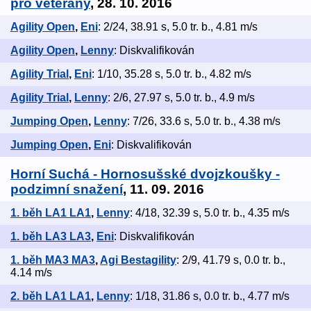
pro veterány
, 28. 10. 2016
Agility Open
,
Eni
: 2/24, 38.91 s, 5.0 tr. b., 4.81 m/s
Agility Open
,
Lenny
: Diskvalifikován
Agility Trial
,
Eni
: 1/10, 35.28 s, 5.0 tr. b., 4.82 m/s
Agility Trial
,
Lenny
: 2/6, 27.97 s, 5.0 tr. b., 4.9 m/s
Jumping Open
,
Lenny
: 7/26, 33.6 s, 5.0 tr. b., 4.38 m/s
Jumping Open
,
Eni
: Diskvalifikován
Horní Suchá - Hornosušské dvojzkoušky -
podzimní snažení
, 11. 09. 2016
1. běh LA1 LA1
,
Lenny
: 4/18, 32.39 s, 5.0 tr. b., 4.35 m/s
1. běh LA3 LA3
,
Eni
: Diskvalifikován
1. běh MA3 MA3
,
Agi Bestagility
: 2/9, 41.79 s, 0.0 tr. b.,
4.14 m/s
2. běh LA1 LA1
,
Lenny
: 1/18, 31.86 s, 0.0 tr. b., 4.77 m/s