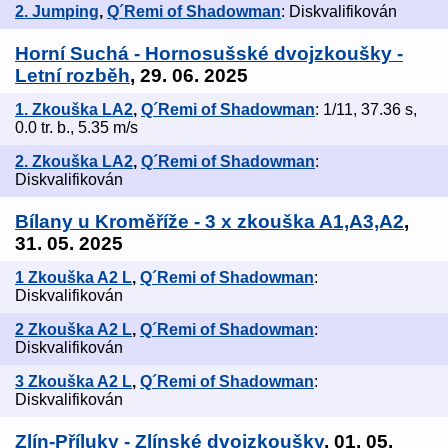
2. Jumping
,
Q´Remi of Shadowman
: Diskvalifikován
Horní Suchá - Hornosušské dvojzkoušky -
Letní rozběh
, 29. 06. 2025
1. Zkouška LA2
,
Q´Remi of Shadowman
: 1/11, 37.36 s,
0.0 tr. b., 5.35 m/s
2. Zkouška LA2
,
Q´Remi of Shadowman
:
Diskvalifikován
Bílany u Kroměříže - 3 x zkouška A1,A3,A2
,
31. 05. 2025
1 Zkouška A2 L
,
Q´Remi of Shadowman
:
Diskvalifikován
2 Zkouška A2 L
,
Q´Remi of Shadowman
:
Diskvalifikován
3 Zkouška A2 L
,
Q´Remi of Shadowman
:
Diskvalifikován
Zlín-Příluky - Zlínské dvojzkoušky
, 01. 05.