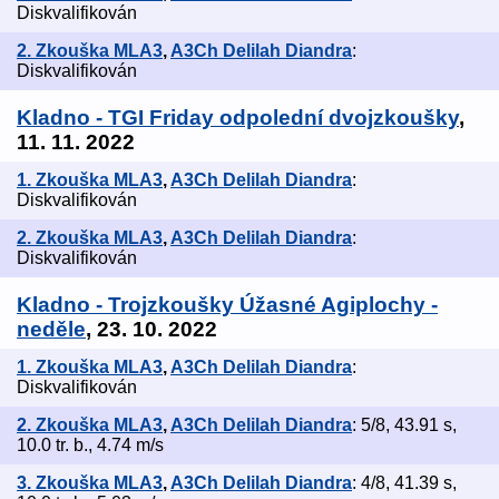
Diskvalifikován
2. Zkouška MLA3
,
A3Ch Delilah Diandra
:
Diskvalifikován
Kladno - TGI Friday odpolední dvojzkoušky
,
11. 11. 2022
1. Zkouška MLA3
,
A3Ch Delilah Diandra
:
Diskvalifikován
2. Zkouška MLA3
,
A3Ch Delilah Diandra
:
Diskvalifikován
Kladno - Trojzkoušky Úžasné Agiplochy -
neděle
, 23. 10. 2022
1. Zkouška MLA3
,
A3Ch Delilah Diandra
:
Diskvalifikován
2. Zkouška MLA3
,
A3Ch Delilah Diandra
: 5/8, 43.91 s,
10.0 tr. b., 4.74 m/s
3. Zkouška MLA3
,
A3Ch Delilah Diandra
: 4/8, 41.39 s,