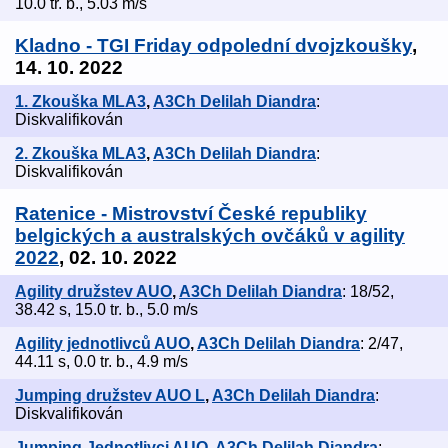
10.0 tr. b., 5.03 m/s
Kladno - TGI Friday odpolední dvojzkoušky
,
14. 10. 2022
1. Zkouška MLA3
,
A3Ch Delilah Diandra
:
Diskvalifikován
2. Zkouška MLA3
,
A3Ch Delilah Diandra
:
Diskvalifikován
Ratenice - Mistrovství České republiky
belgických a australských ovčáků v agility
2022
, 02. 10. 2022
Agility družstev AUO
,
A3Ch Delilah Diandra
: 18/52,
38.42 s, 15.0 tr. b., 5.0 m/s
Agility jednotlivců AUO
,
A3Ch Delilah Diandra
: 2/47,
44.11 s, 0.0 tr. b., 4.9 m/s
Jumping družstev AUO L
,
A3Ch Delilah Diandra
:
Diskvalifikován
Jumping Jednotlivci AUO
,
A3Ch Delilah Diandra
: