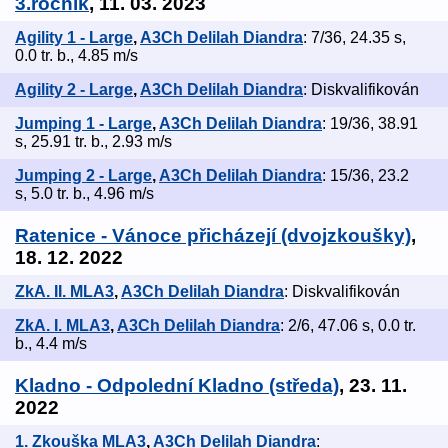
3.ročník
, 11. 03. 2023
Agility 1 - Large
,
A3Ch Delilah Diandra
: 7/36, 24.35 s,
0.0 tr. b., 4.85 m/s
Agility 2 - Large
,
A3Ch Delilah Diandra
: Diskvalifikován
Jumping 1 - Large
,
A3Ch Delilah Diandra
: 19/36, 38.91
s, 25.91 tr. b., 2.93 m/s
Jumping 2 - Large
,
A3Ch Delilah Diandra
: 15/36, 23.2
s, 5.0 tr. b., 4.96 m/s
Ratenice - Vánoce přicházejí (dvojzkoušky)
,
18. 12. 2022
ZkA. II. MLA3
,
A3Ch Delilah Diandra
: Diskvalifikován
ZkA. I. MLA3
,
A3Ch Delilah Diandra
: 2/6, 47.06 s, 0.0 tr.
b., 4.4 m/s
Kladno - Odpolední Kladno (středa)
, 23. 11.
2022
1. Zkouška MLA3
,
A3Ch Delilah Diandra
: