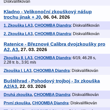
Diskvalifikován
Kladno - Velikonoční zkouškový nášup
trochu jinak + J0
, 06. 04. 2026
1. Zkouška LA3
,
CHOOMBA Diandra
: Diskvalifikován
2. Zkouška LA3
,
CHOOMBA Diandra
: Diskvalifikován
Ratenice - Březnové Calibra dvojzkoušky pro
A2, A3
, 27. 03. 2026
Zkouška II. LA3
,
CHOOMBA Diandra
: 6/19, 46.28 s,
2.28 tr. b., 3.91 m/s
Zkouška I. LA3
,
CHOOMBA Diandra
: Diskvalifikován
Buštěhrad - Pohodový trojboj - 3x zkouška
A2/A3
, 22. 03. 2026
Druhá zkouška
,
CHOOMBA Diandra
: Diskvalifikován
První zkouška
,
CHOOMBA Diandra
: Diskvalifikován