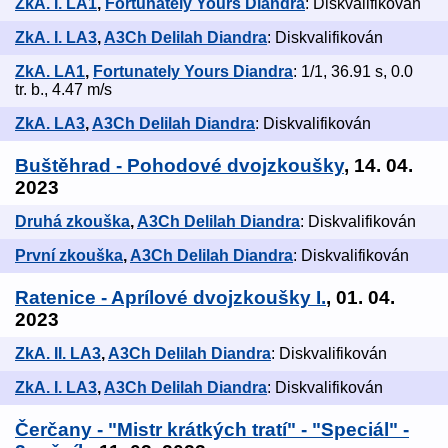
ZkA. I. LA1
,
Fortunately Yours Diandra
: Diskvalifikován
ZkA. I. LA3
,
A3Ch Delilah Diandra
: Diskvalifikován
ZkA. LA1
,
Fortunately Yours Diandra
: 1/1, 36.91 s, 0.0
tr. b., 4.47 m/s
ZkA. LA3
,
A3Ch Delilah Diandra
: Diskvalifikován
Buštěhrad - Pohodové dvojzkoušky
, 14. 04.
2023
Druhá zkouška
,
A3Ch Delilah Diandra
: Diskvalifikován
První zkouška
,
A3Ch Delilah Diandra
: Diskvalifikován
Ratenice - Aprílové dvojzkoušky I.
, 01. 04.
2023
ZkA. II. LA3
,
A3Ch Delilah Diandra
: Diskvalifikován
ZkA. I. LA3
,
A3Ch Delilah Diandra
: Diskvalifikován
Čerčany - "Mistr krátkých tratí" - "Speciál" -