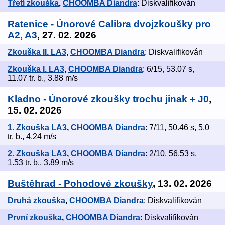
Třetí zkouška
,
CHOOMBA Diandra
: Diskvalifikován
Ratenice - Únorové Calibra dvojzkoušky pro
A2, A3
, 27. 02. 2026
Zkouška II. LA3
,
CHOOMBA Diandra
: Diskvalifikován
Zkouška I. LA3
,
CHOOMBA Diandra
: 6/15, 53.07 s,
11.07 tr. b., 3.88 m/s
Kladno - Únorové zkoušky trochu jinak + J0
,
15. 02. 2026
1. Zkouška LA3
,
CHOOMBA Diandra
: 7/11, 50.46 s, 5.0
tr. b., 4.24 m/s
2. Zkouška LA3
,
CHOOMBA Diandra
: 2/10, 56.53 s,
1.53 tr. b., 3.89 m/s
Buštěhrad - Pohodové zkoušky
, 13. 02. 2026
Druhá zkouška
,
CHOOMBA Diandra
: Diskvalifikován
První zkouška
,
CHOOMBA Diandra
: Diskvalifikován