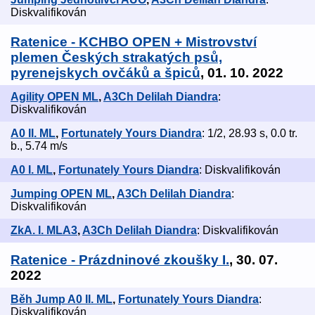
Diskvalifikován
Ratenice - KCHBO OPEN + Mistrovství
plemen Českých strakatých psů,
pyrenejskych ovčáků a špiců
, 01. 10. 2022
Agility OPEN ML
,
A3Ch Delilah Diandra
:
Diskvalifikován
A0 II. ML
,
Fortunately Yours Diandra
: 1/2, 28.93 s, 0.0 tr.
b., 5.74 m/s
A0 I. ML
,
Fortunately Yours Diandra
: Diskvalifikován
Jumping OPEN ML
,
A3Ch Delilah Diandra
:
Diskvalifikován
ZkA. I. MLA3
,
A3Ch Delilah Diandra
: Diskvalifikován
Ratenice - Prázdninové zkoušky I.
, 30. 07.
2022
Běh Jump A0 II. ML
,
Fortunately Yours Diandra
:
Diskvalifikován