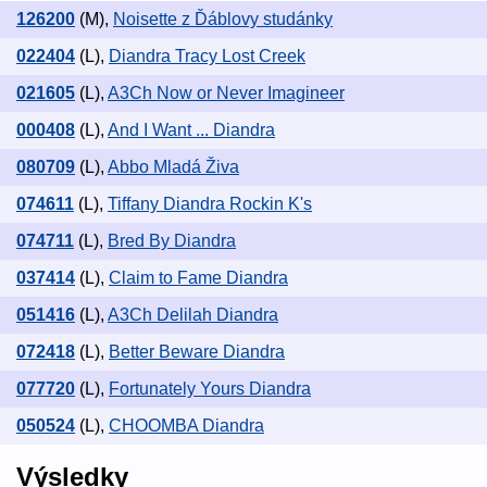
126200
(M)
,
Noisette z Ďáblovy studánky
022404
(L)
,
Diandra Tracy Lost Creek
021605
(L)
,
A3Ch Now or Never Imagineer
000408
(L)
,
And I Want ... Diandra
080709
(L)
,
Abbo Mladá Živa
074611
(L)
,
Tiffany Diandra Rockin K's
074711
(L)
,
Bred By Diandra
037414
(L)
,
Claim to Fame Diandra
051416
(L)
,
A3Ch Delilah Diandra
072418
(L)
,
Better Beware Diandra
077720
(L)
,
Fortunately Yours Diandra
050524
(L)
,
CHOOMBA Diandra
Výsledky