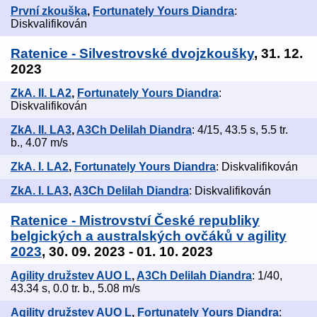
První zkouška
,
Fortunately Yours Diandra
:
Diskvalifikován
Ratenice - Silvestrovské dvojzkoušky
, 31. 12.
2023
ZkA. II. LA2
,
Fortunately Yours Diandra
:
Diskvalifikován
ZkA. II. LA3
,
A3Ch Delilah Diandra
: 4/15, 43.5 s, 5.5 tr.
b., 4.07 m/s
ZkA. I. LA2
,
Fortunately Yours Diandra
: Diskvalifikován
ZkA. I. LA3
,
A3Ch Delilah Diandra
: Diskvalifikován
Ratenice - Mistrovství České republiky
belgických a australských ovčáků v agility
2023
, 30. 09. 2023 - 01. 10. 2023
Agility družstev AUO L
,
A3Ch Delilah Diandra
: 1/40,
43.34 s, 0.0 tr. b., 5.08 m/s
Agility družstev AUO L
,
Fortunately Yours Diandra
: