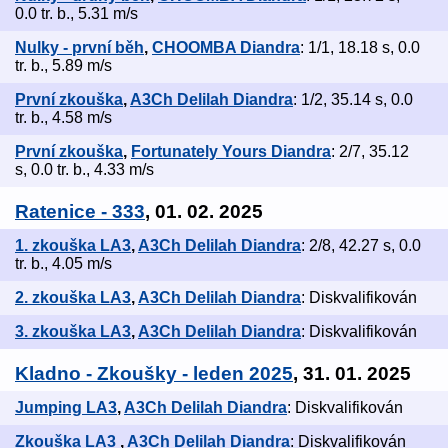
0.0 tr. b., 5.31 m/s
Nulky - první běh
,
CHOOMBA Diandra
: 1/1, 18.18 s, 0.0
tr. b., 5.89 m/s
První zkouška
,
A3Ch Delilah Diandra
: 1/2, 35.14 s, 0.0
tr. b., 4.58 m/s
První zkouška
,
Fortunately Yours Diandra
: 2/7, 35.12
s, 0.0 tr. b., 4.33 m/s
Ratenice - 333
, 01. 02. 2025
1. zkouška LA3
,
A3Ch Delilah Diandra
: 2/8, 42.27 s, 0.0
tr. b., 4.05 m/s
2. zkouška LA3
,
A3Ch Delilah Diandra
: Diskvalifikován
3. zkouška LA3
,
A3Ch Delilah Diandra
: Diskvalifikován
Kladno - Zkoušky - leden 2025
, 31. 01. 2025
Jumping LA3
,
A3Ch Delilah Diandra
: Diskvalifikován
Zkouška LA3
,
A3Ch Delilah Diandra
: Diskvalifikován