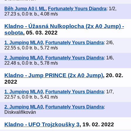
Běh Jump A0 I. ML
,
Fortunately Yours Diandra
: 1/2,
27.23 s, 0.0 tr. b., 4.08 m/s
Kladno - Úžasná Nulkoplocha (2x A0 Jump) -
sobota
, 05. 03. 2022
1. Jumping MLA0
,
Fortunately Yours Diandra
: 2/6,
22.55 s, 0.0 tr. b., 5.72 m/s
2. Jumping MLA0
,
Fortunately Yours Diandra
: 1/6,
22.48 s, 0.0 tr. b., 5.78 m/s
Kladno - Jump PRINCE (2x A0 Jump)
, 20. 02.
2022
1. Jumping MLA0
,
Fortunately Yours Diandra
: 1/7,
22.57 s, 0.0 tr. b., 5.41 m/s
2. Jumping MLA0
,
Fortunately Yours Diandra
:
Diskvalifikován
Kladno - UFO Trojzkoušky 3
, 19. 02. 2022