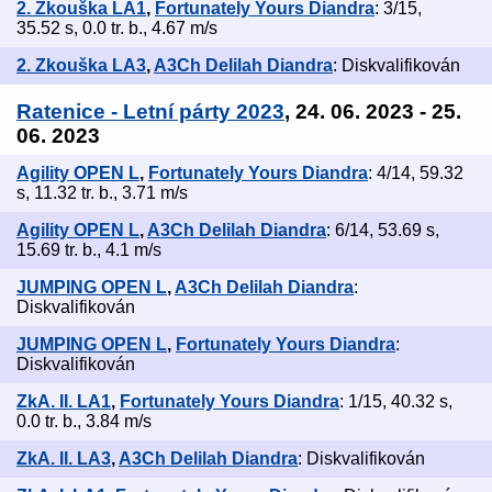
2. Zkouška LA1
,
Fortunately Yours Diandra
: 3/15,
35.52 s, 0.0 tr. b., 4.67 m/s
2. Zkouška LA3
,
A3Ch Delilah Diandra
: Diskvalifikován
Ratenice - Letní párty 2023
, 24. 06. 2023 - 25.
06. 2023
Agility OPEN L
,
Fortunately Yours Diandra
: 4/14, 59.32
s, 11.32 tr. b., 3.71 m/s
Agility OPEN L
,
A3Ch Delilah Diandra
: 6/14, 53.69 s,
15.69 tr. b., 4.1 m/s
JUMPING OPEN L
,
A3Ch Delilah Diandra
:
Diskvalifikován
JUMPING OPEN L
,
Fortunately Yours Diandra
:
Diskvalifikován
ZkA. II. LA1
,
Fortunately Yours Diandra
: 1/15, 40.32 s,
0.0 tr. b., 3.84 m/s
ZkA. II. LA3
,
A3Ch Delilah Diandra
: Diskvalifikován