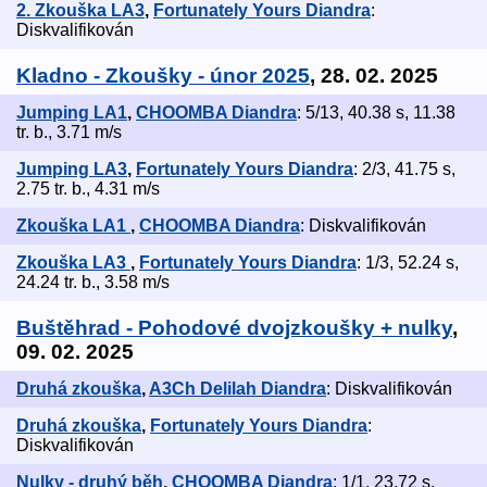
2. Zkouška LA3
,
Fortunately Yours Diandra
:
Diskvalifikován
Kladno - Zkoušky - únor 2025
, 28. 02. 2025
Jumping LA1
,
CHOOMBA Diandra
: 5/13, 40.38 s, 11.38
tr. b., 3.71 m/s
Jumping LA3
,
Fortunately Yours Diandra
: 2/3, 41.75 s,
2.75 tr. b., 4.31 m/s
Zkouška LA1
,
CHOOMBA Diandra
: Diskvalifikován
Zkouška LA3
,
Fortunately Yours Diandra
: 1/3, 52.24 s,
24.24 tr. b., 3.58 m/s
Buštěhrad - Pohodové dvojzkoušky + nulky
,
09. 02. 2025
Druhá zkouška
,
A3Ch Delilah Diandra
: Diskvalifikován
Druhá zkouška
,
Fortunately Yours Diandra
:
Diskvalifikován
Nulky - druhý běh
,
CHOOMBA Diandra
: 1/1, 23.72 s,