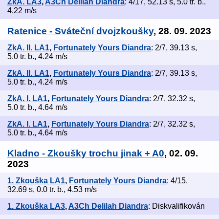
ZkA. LA3
,
A3Ch Delilah Diandra
: 4/17, 52.13 s, 5.0 tr. b.,
4.22 m/s
Ratenice - Sváteční dvojzkoušky
, 28. 09. 2023
ZkA. II. LA1
,
Fortunately Yours Diandra
: 2/7, 39.13 s,
5.0 tr. b., 4.24 m/s
ZkA. II. LA1
,
Fortunately Yours Diandra
: 2/7, 39.13 s,
5.0 tr. b., 4.24 m/s
ZkA. I. LA1
,
Fortunately Yours Diandra
: 2/7, 32.32 s,
5.0 tr. b., 4.64 m/s
ZkA. I. LA1
,
Fortunately Yours Diandra
: 2/7, 32.32 s,
5.0 tr. b., 4.64 m/s
Kladno - Zkoušky trochu jinak + A0
, 02. 09.
2023
1. Zkouška LA1
,
Fortunately Yours Diandra
: 4/15,
32.69 s, 0.0 tr. b., 4.53 m/s
1. Zkouška LA3
,
A3Ch Delilah Diandra
: Diskvalifikován