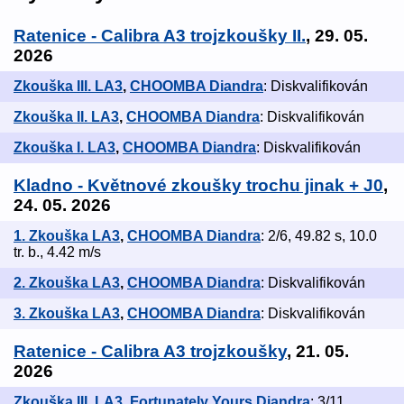
Ratenice - Calibra A3 trojzkoušky II.
, 29. 05.
2026
Zkouška III. LA3
,
CHOOMBA Diandra
: Diskvalifikován
Zkouška II. LA3
,
CHOOMBA Diandra
: Diskvalifikován
Zkouška I. LA3
,
CHOOMBA Diandra
: Diskvalifikován
Kladno - Květnové zkoušky trochu jinak + J0
,
24. 05. 2026
1. Zkouška LA3
,
CHOOMBA Diandra
: 2/6, 49.82 s, 10.0
tr. b., 4.42 m/s
2. Zkouška LA3
,
CHOOMBA Diandra
: Diskvalifikován
3. Zkouška LA3
,
CHOOMBA Diandra
: Diskvalifikován
Ratenice - Calibra A3 trojzkoušky
, 21. 05.
2026
Zkouška III. LA3
,
Fortunately Yours Diandra
: 3/11,