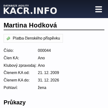
Martina Hodková
Platba členského příspěvku
Číslo:
000044
Člen KA:
Ano
Klubový zpravodaj:
Ano
Členem KA od:
21. 12. 2009
Členem KA do:
31. 12. 2026
Pohlaví:
žena
Průkazy