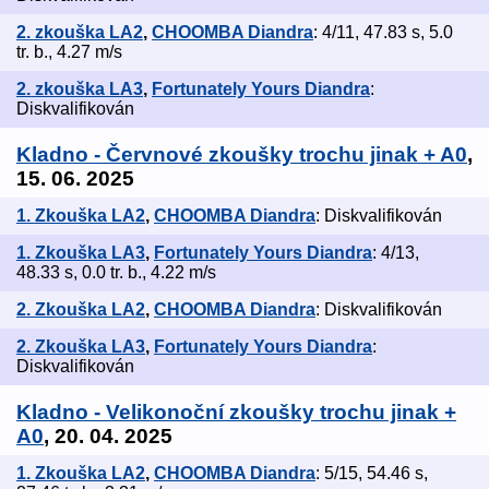
2. zkouška LA2
,
CHOOMBA Diandra
: 4/11, 47.83 s, 5.0
tr. b., 4.27 m/s
2. zkouška LA3
,
Fortunately Yours Diandra
:
Diskvalifikován
Kladno - Červnové zkoušky trochu jinak + A0
,
15. 06. 2025
1. Zkouška LA2
,
CHOOMBA Diandra
: Diskvalifikován
1. Zkouška LA3
,
Fortunately Yours Diandra
: 4/13,
48.33 s, 0.0 tr. b., 4.22 m/s
2. Zkouška LA2
,
CHOOMBA Diandra
: Diskvalifikován
2. Zkouška LA3
,
Fortunately Yours Diandra
:
Diskvalifikován
Kladno - Velikonoční zkoušky trochu jinak +
A0
, 20. 04. 2025
1. Zkouška LA2
,
CHOOMBA Diandra
: 5/15, 54.46 s,