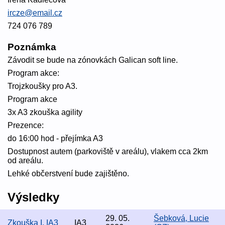
ircze@email.cz
724 076 789
Poznámka
Závodit se bude na zónovkách Galican soft line.
Program akce:
Trojzkoušky pro A3.
Program akce
3x A3 zkouška agility
Prezence:
do 16:00 hod - přejímka A3
Dostupnost autem (parkoviště v areálu), vlakem cca 2km
od areálu.
Lehké občerstvení bude zajištěno.
Výsledky
29. 05.
Šebková, Lucie
Zkouška I. IA3
IA3