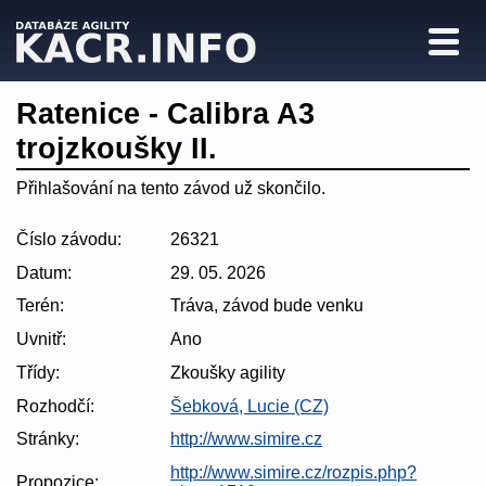
Ratenice - Calibra A3
trojzkoušky II.
Přihlašování na tento závod už skončilo.
Číslo závodu:
26321
Datum:
29. 05. 2026
Terén:
Tráva, závod bude venku
Uvnitř:
Ano
Třídy:
Zkoušky agility
Rozhodčí:
Šebková, Lucie (CZ)
Stránky:
http://www.simire.cz
http://www.simire.cz/rozpis.php?
Propozice: