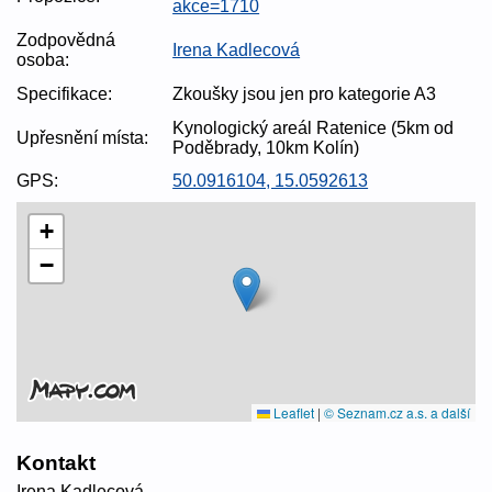
akce=1710
Zodpovědná
Irena Kadlecová
osoba:
Specifikace:
Zkoušky jsou jen pro kategorie A3
Kynologický areál Ratenice (5km od
Upřesnění místa:
Poděbrady, 10km Kolín)
GPS:
50.0916104, 15.0592613
+
−
Leaflet
|
© Seznam.cz a.s. a další
Kontakt
Irena Kadlecová