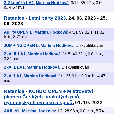
2. Zkouška LA1
,
Martina Hodková
: 3/15, 35.52 s, 0.0 tr.
b., 4.67 m/s
Ratenice - Letní párty 2023
, 24. 06. 2023 - 25.
06. 2023
Agility OPEN L
,
Martina Hodková
: 4/14, 59.32 s, 11.32
tr. b., 3.71 m/s
JUMPING OPEN L
,
Martina Hodková
: Diskvalifikován
ZkA. II. LA1
,
Martina Hodková
: 1/15, 40.32 s, 0.0 tr. b.,
3.84 m/s
ZkA. I. LA1
,
Martina Hodková
: Diskvalifikován
ZkA. LA1
,
Martina Hodková
: 1/1, 36.91 s, 0.0 tr. b., 4.47
m/s
Ratenice - KCHBO OPEN + Mistrovství
plemen Českých strakatých psů,
pyrenejskych ovčáků a špiců
, 01. 10. 2022
A0 II. ML
,
Martina Hodková
: 1/2, 28.93 s, 0.0 tr. b., 5.74