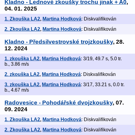
Kladno - Lednové zkoušky trochu jinak + A0
,
04. 01. 2025
1. Zkouška LA2
,
Martina Hodková
: Diskvalifikován
2. Zkouška LA2
,
Martina Hodková
: Diskvalifikován
Kladno - Předsilvestrovské trojzkoušky
, 28.
12. 2024
1. zkouška LA2
,
Martina Hodková
: 3/19, 49.7 s, 5.0 tr.
b., 3.86 m/s
2. zkouška LA2
,
Martina Hodková
: Diskvalifikován
3. zkouška LA2
,
Martina Hodková
: 3/17, 33.21 s, 0.0 tr.
b., 4.67 m/s
Radovesice - Pohodářské dvojzkoušky
, 07.
09. 2024
1. Zkouška LA2
,
Martina Hodková
: Diskvalifikován
2. Zkouška LA2
,
Martina Hodková
: Diskvalifikován