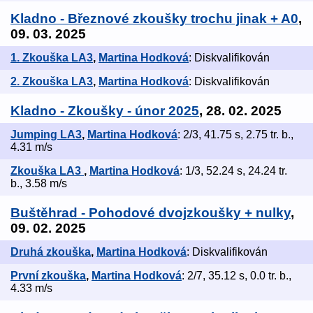
Kladno - Březnové zkoušky trochu jinak + A0
,
09. 03. 2025
1. Zkouška LA3
,
Martina Hodková
: Diskvalifikován
2. Zkouška LA3
,
Martina Hodková
: Diskvalifikován
Kladno - Zkoušky - únor 2025
, 28. 02. 2025
Jumping LA3
,
Martina Hodková
: 2/3, 41.75 s, 2.75 tr. b.,
4.31 m/s
Zkouška LA3
,
Martina Hodková
: 1/3, 52.24 s, 24.24 tr.
b., 3.58 m/s
Buštěhrad - Pohodové dvojzkoušky + nulky
,
09. 02. 2025
Druhá zkouška
,
Martina Hodková
: Diskvalifikován
První zkouška
,
Martina Hodková
: 2/7, 35.12 s, 0.0 tr. b.,
4.33 m/s