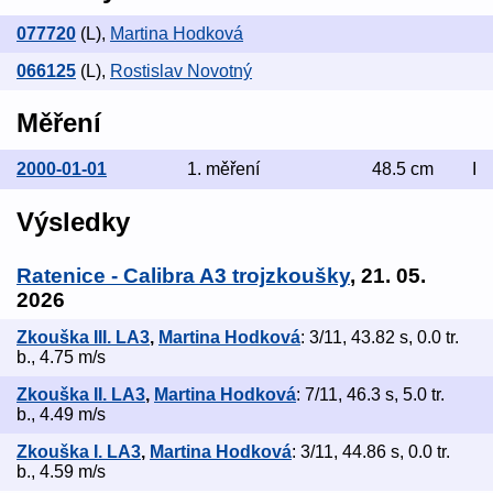
077720
(L)
,
Martina Hodková
066125
(L)
,
Rostislav Novotný
Měření
2000-01-01
1. měření
48.5 cm
I
Výsledky
Ratenice - Calibra A3 trojzkoušky
, 21. 05.
2026
Zkouška III. LA3
,
Martina Hodková
: 3/11, 43.82 s, 0.0 tr.
b., 4.75 m/s
Zkouška II. LA3
,
Martina Hodková
: 7/11, 46.3 s, 5.0 tr.
b., 4.49 m/s
Zkouška I. LA3
,
Martina Hodková
: 3/11, 44.86 s, 0.0 tr.
b., 4.59 m/s