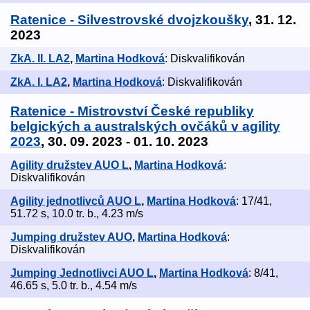
Ratenice - Silvestrovské dvojzkoušky
, 31. 12.
2023
ZkA. II. LA2
,
Martina Hodková
: Diskvalifikován
ZkA. I. LA2
,
Martina Hodková
: Diskvalifikován
Ratenice - Mistrovství České republiky
belgických a australských ovčáků v agility
2023
, 30. 09. 2023 - 01. 10. 2023
Agility družstev AUO L
,
Martina Hodková
:
Diskvalifikován
Agility jednotlivců AUO L
,
Martina Hodková
: 17/41,
51.72 s, 10.0 tr. b., 4.23 m/s
Jumping družstev AUO
,
Martina Hodková
:
Diskvalifikován
Jumping Jednotlivci AUO L
,
Martina Hodková
: 8/41,
46.65 s, 5.0 tr. b., 4.54 m/s