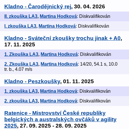
Kladno - Čarodějnický rej
, 30. 04. 2026
II. zkouška LA3
,
Martina Hodková
: Diskvalifikován
I. zkouška LA3
,
Martina Hodková
: Diskvalifikován
Kladno - Sváteční zkoušky trochu jinak + A0
,
17. 11. 2025
1. Zkouška LA3
,
Martina Hodková
: Diskvalifikován
2. Zkouška LA3
,
Martina Hodková
: 14/20, 54.1 s, 10.0
tr. b., 4.07 m/s
Kladno - Peszkoušky
, 01. 11. 2025
1. zkouška LA3
,
Martina Hodková
: Diskvalifikován
2. zkouška LA3
,
Martina Hodková
: Diskvalifikován
Ratenice - Mistrovství České republiky
belgických a australských ovčáků v agility
2025
, 27. 09. 2025 - 28. 09. 2025