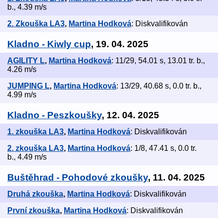
b., 4.39 m/s
2. Zkouška LA3
,
Martina Hodková
: Diskvalifikován
Kladno - Kiwly cup
, 19. 04. 2025
AGILITY L
,
Martina Hodková
: 11/29, 54.01 s, 13.01 tr. b.,
4.26 m/s
JUMPING L
,
Martina Hodková
: 13/29, 40.68 s, 0.0 tr. b.,
4.99 m/s
Kladno - Peszkoušky
, 12. 04. 2025
1. zkouška LA3
,
Martina Hodková
: Diskvalifikován
2. zkouška LA3
,
Martina Hodková
: 1/8, 47.41 s, 0.0 tr.
b., 4.49 m/s
Buštěhrad - Pohodové zkoušky
, 11. 04. 2025
Druhá zkouška
,
Martina Hodková
: Diskvalifikován
První zkouška
,
Martina Hodková
: Diskvalifikován