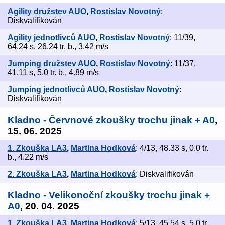
Agility družstev AUO
,
Rostislav Novotný
:
Diskvalifikován
Agility jednotlivců AUO
,
Rostislav Novotný
: 11/39,
64.24 s, 26.24 tr. b., 3.42 m/s
Jumping družstev AUO
,
Rostislav Novotný
: 11/37,
41.11 s, 5.0 tr. b., 4.89 m/s
Jumping jednotlivců AUO
,
Rostislav Novotný
:
Diskvalifikován
Kladno - Červnové zkoušky trochu jinak + A0
,
15. 06. 2025
1. Zkouška LA3
,
Martina Hodková
: 4/13, 48.33 s, 0.0 tr.
b., 4.22 m/s
2. Zkouška LA3
,
Martina Hodková
: Diskvalifikován
Kladno - Velikonoční zkoušky trochu jinak +
A0
, 20. 04. 2025
1. Zkouška LA3
,
Martina Hodková
: 5/13, 45.54 s, 5.0 tr.