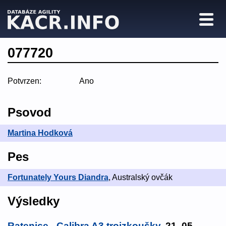
077720
Potvrzen:
Ano
Psovod
Martina Hodková
Pes
Fortunately Yours Diandra
, Australský ovčák
Výsledky
Ratenice - Calibra A3 trojzkoušky
, 21. 05.