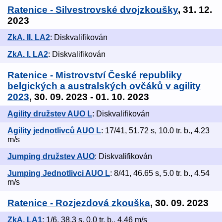
Ratenice - Silvestrovské dvojzkoušky
, 31. 12.
2023
ZkA. II. LA2
: Diskvalifikován
ZkA. I. LA2
: Diskvalifikován
Ratenice - Mistrovství České republiky
belgických a australských ovčáků v agility
2023
, 30. 09. 2023 - 01. 10. 2023
Agility družstev AUO L
: Diskvalifikován
Agility jednotlivců AUO L
: 17/41, 51.72 s, 10.0 tr. b., 4.23
m/s
Jumping družstev AUO
: Diskvalifikován
Jumping Jednotlivci AUO L
: 8/41, 46.65 s, 5.0 tr. b., 4.54
m/s
Ratenice - Rozjezdová zkouška
, 30. 09. 2023
ZkA. LA1
: 1/6, 38.3 s, 0.0 tr. b., 4.46 m/s