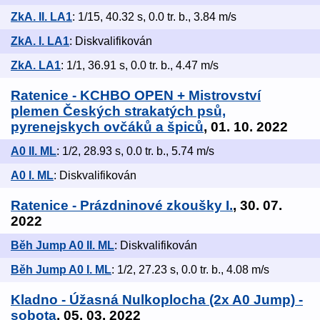
ZkA. II. LA1
: 1/15, 40.32 s, 0.0 tr. b., 3.84 m/s
ZkA. I. LA1
: Diskvalifikován
ZkA. LA1
: 1/1, 36.91 s, 0.0 tr. b., 4.47 m/s
Ratenice - KCHBO OPEN + Mistrovství
plemen Českých strakatých psů,
pyrenejskych ovčáků a špiců
, 01. 10. 2022
A0 II. ML
: 1/2, 28.93 s, 0.0 tr. b., 5.74 m/s
A0 I. ML
: Diskvalifikován
Ratenice - Prázdninové zkoušky I.
, 30. 07.
2022
Běh Jump A0 II. ML
: Diskvalifikován
Běh Jump A0 I. ML
: 1/2, 27.23 s, 0.0 tr. b., 4.08 m/s
Kladno - Úžasná Nulkoplocha (2x A0 Jump) -
sobota
, 05. 03. 2022