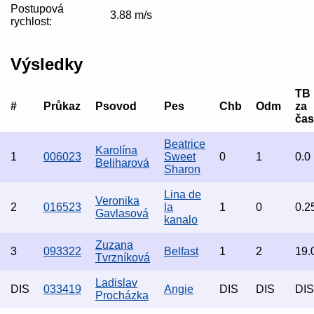
Postupová
3.88 m/s
rychlost:
Výsledky
TB
#
Průkaz
Psovod
Pes
Chb
Odm
za
čas
Beatrice
Karolína
1
006023
Sweet
0
1
0.0
Beliharová
Sharon
Lina de
Veronika
2
016523
la
1
0
0.2
Gavlasová
kanalo
Zuzana
3
093322
Belfast
1
2
19.
Tvrzníková
Ladislav
DIS
033419
Angie
DIS
DIS
DIS
Procházka