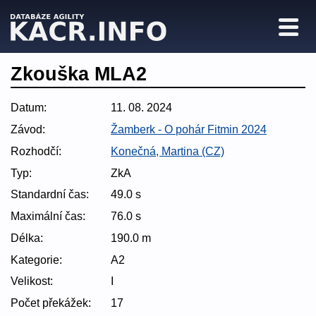
Zkouška MLA2
Datum:
11. 08. 2024
Závod:
Žamberk - O pohár Fitmin 2024
Rozhodčí:
Konečná, Martina (CZ)
Typ:
ZkA
Standardní čas:
49.0 s
Maximální čas:
76.0 s
Délka:
190.0 m
Kategorie:
A2
Velikost:
I
Počet překážek:
17