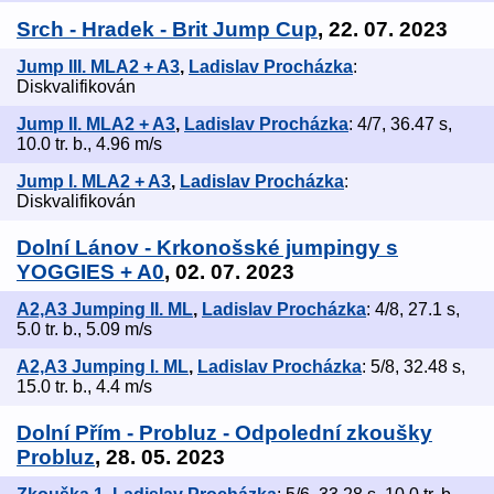
Srch - Hradek - Brit Jump Cup
, 22. 07. 2023
Jump III. MLA2 + A3
,
Ladislav Procházka
:
Diskvalifikován
Jump II. MLA2 + A3
,
Ladislav Procházka
: 4/7, 36.47 s,
10.0 tr. b., 4.96 m/s
Jump I. MLA2 + A3
,
Ladislav Procházka
:
Diskvalifikován
Dolní Lánov - Krkonošské jumpingy s
YOGGIES + A0
, 02. 07. 2023
A2,A3 Jumping II. ML
,
Ladislav Procházka
: 4/8, 27.1 s,
5.0 tr. b., 5.09 m/s
A2,A3 Jumping I. ML
,
Ladislav Procházka
: 5/8, 32.48 s,
15.0 tr. b., 4.4 m/s
Dolní Přím - Probluz - Odpolední zkoušky
Probluz
, 28. 05. 2023