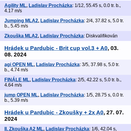
Agility ML
,
Ladislav Procházka
: 1/12, 55.45 s, 0.0 tr. b.,
4.17 m/s
Jumping MLA2
,
Ladislav Procházka
: 2/4, 37.82 s, 5.0 tr.
b., 5.45 m/s
Zkouška MLA2
,
Ladislav Procházka
: Diskvalifikován
Hrádek u Pardubic - Brit cup vol.3 + A0
, 03.
08. 2024
agi OPEN ML
,
Ladislav Procházka
: 3/5, 37.98 s, 5.0 tr.
b., 4.74 m/s
FINÁLE ML
,
Ladislav Procházka
: 2/5, 42.22 s, 5.0 tr. b.,
4.64 m/s
jump OPEN ML
,
Ladislav Procházka
: 1/5, 28.75 s, 0.0 tr.
b., 5.39 m/s
Hrádek u Pardubic - Zkoušky + 2x A0
, 27. 07.
2024
II. Zkouška A2 ML
,
Ladislav Procházka
: 1/6, 42.04 s,