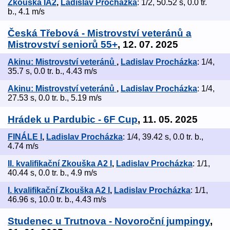
Zkouška IA2
,
Ladislav Procházka
: 1/2, 50.52 s, 0.0 tr.
b., 4.1 m/s
Česká Třebová - Mistrovství veteránů a
Mistrovství seniorů 55+
, 12. 07. 2025
Akinu: Mistrovství veteránů
,
Ladislav Procházka
: 1/4,
35.7 s, 0.0 tr. b., 4.43 m/s
Akinu: Mistrovství veteránů
,
Ladislav Procházka
: 1/4,
27.53 s, 0.0 tr. b., 5.19 m/s
Hrádek u Pardubic - 6F Cup
, 11. 05. 2025
FINÁLE I
,
Ladislav Procházka
: 1/4, 39.42 s, 0.0 tr. b.,
4.74 m/s
II. kvalifikační Zkouška A2 I
,
Ladislav Procházka
: 1/1,
40.44 s, 0.0 tr. b., 4.9 m/s
I. kvalifikační Zkouška A2 I
,
Ladislav Procházka
: 1/1,
46.96 s, 10.0 tr. b., 4.43 m/s
Studenec u Trutnova - Novoroční jumpingy
,