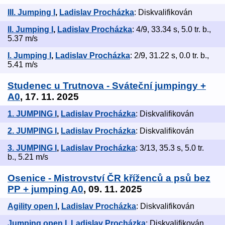
III. Jumping I
,
Ladislav Procházka
: Diskvalifikován
II. Jumping I
,
Ladislav Procházka
: 4/9, 33.34 s, 5.0 tr. b.,
5.37 m/s
I. Jumping I
,
Ladislav Procházka
: 2/9, 31.22 s, 0.0 tr. b.,
5.41 m/s
Studenec u Trutnova - Sváteční jumpingy +
A0
, 17. 11. 2025
1. JUMPING I
,
Ladislav Procházka
: Diskvalifikován
2. JUMPING I
,
Ladislav Procházka
: Diskvalifikován
3. JUMPING I
,
Ladislav Procházka
: 3/13, 35.3 s, 5.0 tr.
b., 5.21 m/s
Osenice - Mistrovství ČR kříženců a psů bez
PP + jumping A0
, 09. 11. 2025
Agility open I
,
Ladislav Procházka
: Diskvalifikován
Jumping open I
,
Ladislav Procházka
: Diskvalifikován