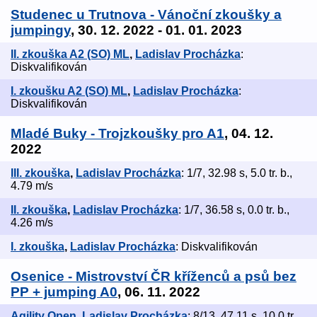
Studenec u Trutnova - Vánoční zkoušky a
jumpingy
, 30. 12. 2022 - 01. 01. 2023
II. zkouška A2 (SO) ML
,
Ladislav Procházka
:
Diskvalifikován
I. zkoušku A2 (SO) ML
,
Ladislav Procházka
:
Diskvalifikován
Mladé Buky - Trojzkoušky pro A1
, 04. 12.
2022
III. zkouška
,
Ladislav Procházka
: 1/7, 32.98 s, 5.0 tr. b.,
4.79 m/s
II. zkouška
,
Ladislav Procházka
: 1/7, 36.58 s, 0.0 tr. b.,
4.26 m/s
I. zkouška
,
Ladislav Procházka
: Diskvalifikován
Osenice - Mistrovství ČR kříženců a psů bez
PP + jumping A0
, 06. 11. 2022
Agility Open
,
Ladislav Procházka
: 8/13, 47.11 s, 10.0 tr.