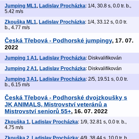
Jumping ML1
,
Ladislav Procházka
: 1/4, 30.8 s, 0.0 tr. b.,
5.42 m/s
Zkouška ML1
,
Ladislav Procházka
: 1/4, 33.12 s, 0.0 tr.
b., 4.77 m/s
Česká Třebová - Podhorské jumpingy
, 17. 07.
2022
Jumping 1 A1
,
Ladislav Procházka
: Diskvalifikován
Jumping 2 A1
,
Ladislav Procházka
: Diskvalifikován
Jumping 3 A1
,
Ladislav Procházka
: 2/5, 19.51 s, 0.0 tr.
b., 6.15 m/s
Česká Třebová - Podhorské dvojzkoušky s
JK ANIMALS, Mistrovství veteránů a
Mistrovství seniorů 55+
, 16. 07. 2022
Zkouška 1
,
Ladislav Procházka
: 1/9, 32.81 s, 0.0 tr. b.,
4.75 m/s
Zkouška 2
,
Ladislav Procházka
: 4/9, 38.44 s, 10.0 tr. b.,