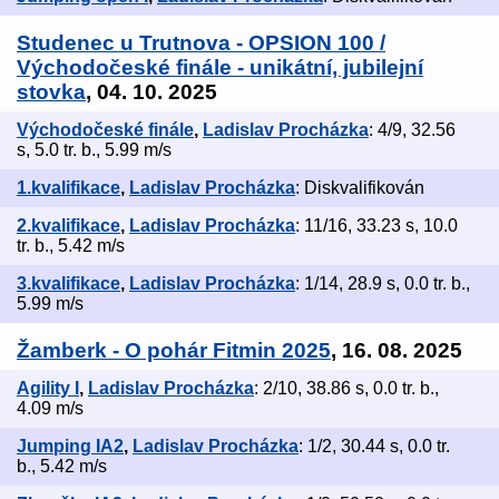
Studenec u Trutnova - OPSION 100 /
Východočeské finále - unikátní, jubilejní
stovka
, 04. 10. 2025
Východočeské finále
,
Ladislav Procházka
: 4/9, 32.56
s, 5.0 tr. b., 5.99 m/s
1.kvalifikace
,
Ladislav Procházka
: Diskvalifikován
2.kvalifikace
,
Ladislav Procházka
: 11/16, 33.23 s, 10.0
tr. b., 5.42 m/s
3.kvalifikace
,
Ladislav Procházka
: 1/14, 28.9 s, 0.0 tr. b.,
5.99 m/s
Žamberk - O pohár Fitmin 2025
, 16. 08. 2025
Agility I
,
Ladislav Procházka
: 2/10, 38.86 s, 0.0 tr. b.,
4.09 m/s
Jumping IA2
,
Ladislav Procházka
: 1/2, 30.44 s, 0.0 tr.
b., 5.42 m/s