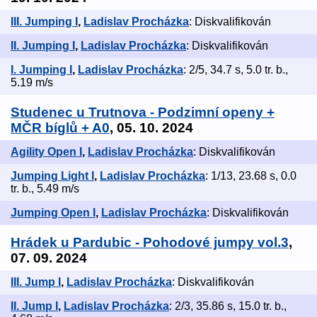
III. Jumping I
,
Ladislav Procházka
: Diskvalifikován
II. Jumping I
,
Ladislav Procházka
: Diskvalifikován
I. Jumping I
,
Ladislav Procházka
: 2/5, 34.7 s, 5.0 tr. b.,
5.19 m/s
Studenec u Trutnova - Podzimní openy +
MČR bíglů + A0
, 05. 10. 2024
Agility Open I
,
Ladislav Procházka
: Diskvalifikován
Jumping Light I
,
Ladislav Procházka
: 1/13, 23.68 s, 0.0
tr. b., 5.49 m/s
Jumping Open I
,
Ladislav Procházka
: Diskvalifikován
Hrádek u Pardubic - Pohodové jumpy vol.3
,
07. 09. 2024
III. Jump I
,
Ladislav Procházka
: Diskvalifikován
II. Jump I
,
Ladislav Procházka
: 2/3, 35.86 s, 15.0 tr. b.,