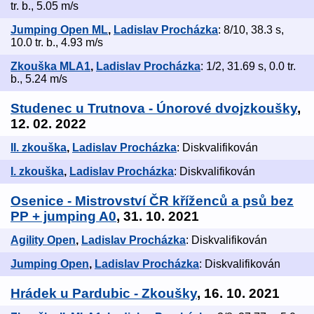
tr. b., 5.05 m/s
Jumping Open ML
,
Ladislav Procházka
: 8/10, 38.3 s,
10.0 tr. b., 4.93 m/s
Zkouška MLA1
,
Ladislav Procházka
: 1/2, 31.69 s, 0.0 tr.
b., 5.24 m/s
Studenec u Trutnova - Únorové dvojzkoušky
,
12. 02. 2022
II. zkouška
,
Ladislav Procházka
: Diskvalifikován
I. zkouška
,
Ladislav Procházka
: Diskvalifikován
Osenice - Mistrovství ČR kříženců a psů bez
PP + jumping A0
, 31. 10. 2021
Agility Open
,
Ladislav Procházka
: Diskvalifikován
Jumping Open
,
Ladislav Procházka
: Diskvalifikován
Hrádek u Pardubic - Zkoušky
, 16. 10. 2021