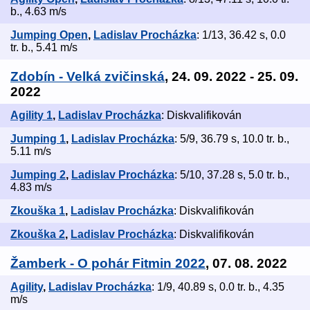
b., 4.63 m/s
Jumping Open
,
Ladislav Procházka
: 1/13, 36.42 s, 0.0
tr. b., 5.41 m/s
Zdobín - Velká zvičinská
, 24. 09. 2022 - 25. 09.
2022
Agility 1
,
Ladislav Procházka
: Diskvalifikován
Jumping 1
,
Ladislav Procházka
: 5/9, 36.79 s, 10.0 tr. b.,
5.11 m/s
Jumping 2
,
Ladislav Procházka
: 5/10, 37.28 s, 5.0 tr. b.,
4.83 m/s
Zkouška 1
,
Ladislav Procházka
: Diskvalifikován
Zkouška 2
,
Ladislav Procházka
: Diskvalifikován
Žamberk - O pohár Fitmin 2022
, 07. 08. 2022
Agility
,
Ladislav Procházka
: 1/9, 40.89 s, 0.0 tr. b., 4.35
m/s