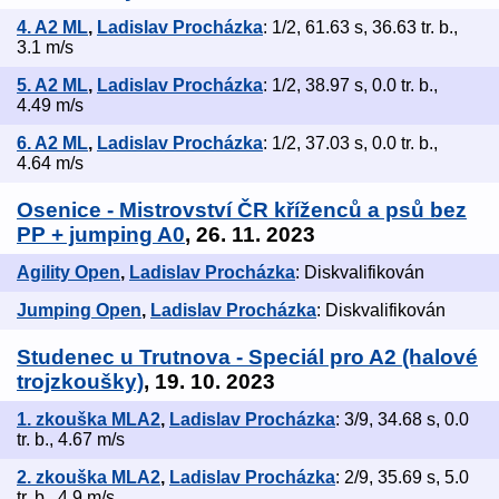
4. A2 ML
,
Ladislav Procházka
: 1/2, 61.63 s, 36.63 tr. b.,
3.1 m/s
5. A2 ML
,
Ladislav Procházka
: 1/2, 38.97 s, 0.0 tr. b.,
4.49 m/s
6. A2 ML
,
Ladislav Procházka
: 1/2, 37.03 s, 0.0 tr. b.,
4.64 m/s
Osenice - Mistrovství ČR kříženců a psů bez
PP + jumping A0
, 26. 11. 2023
Agility Open
,
Ladislav Procházka
: Diskvalifikován
Jumping Open
,
Ladislav Procházka
: Diskvalifikován
Studenec u Trutnova - Speciál pro A2 (halové
trojzkoušky)
, 19. 10. 2023
1. zkouška MLA2
,
Ladislav Procházka
: 3/9, 34.68 s, 0.0
tr. b., 4.67 m/s
2. zkouška MLA2
,
Ladislav Procházka
: 2/9, 35.69 s, 5.0
tr. b., 4.9 m/s