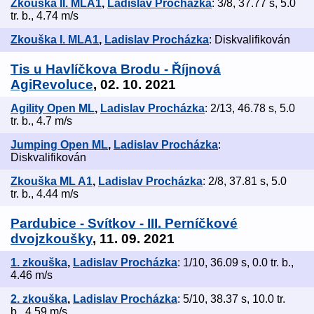
Zkouška II. MLA1
,
Ladislav Procházka
: 3/8, 37.77 s, 5.0
tr. b., 4.74 m/s
Zkouška I. MLA1
,
Ladislav Procházka
: Diskvalifikován
Tis u Havlíčkova Brodu - Říjnová
AgiRevoluce
, 02. 10. 2021
Agility Open ML
,
Ladislav Procházka
: 2/13, 46.78 s, 5.0
tr. b., 4.7 m/s
Jumping Open ML
,
Ladislav Procházka
:
Diskvalifikován
Zkouška ML A1
,
Ladislav Procházka
: 2/8, 37.81 s, 5.0
tr. b., 4.44 m/s
Pardubice - Svítkov - III. Perníčkové
dvojzkoušky
, 11. 09. 2021
1. zkouška
,
Ladislav Procházka
: 1/10, 36.09 s, 0.0 tr. b.,
4.46 m/s
2. zkouška
,
Ladislav Procházka
: 5/10, 38.37 s, 10.0 tr.
b., 4.59 m/s