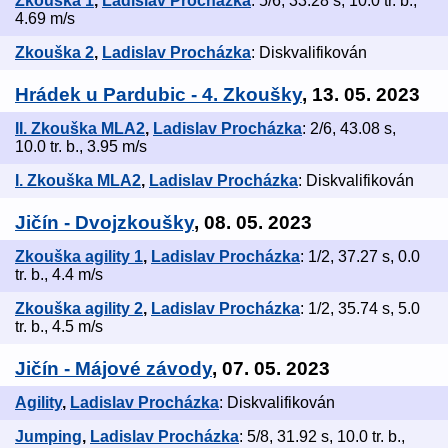
Zkouška 1
,
Ladislav Procházka
: 5/6, 33.28 s, 10.0 tr. b.,
4.69 m/s
Zkouška 2
,
Ladislav Procházka
: Diskvalifikován
Hrádek u Pardubic - 4. Zkoušky
, 13. 05. 2023
II. Zkouška MLA2
,
Ladislav Procházka
: 2/6, 43.08 s,
10.0 tr. b., 3.95 m/s
I. Zkouška MLA2
,
Ladislav Procházka
: Diskvalifikován
Jičín - Dvojzkoušky
, 08. 05. 2023
Zkouška agility 1
,
Ladislav Procházka
: 1/2, 37.27 s, 0.0
tr. b., 4.4 m/s
Zkouška agility 2
,
Ladislav Procházka
: 1/2, 35.74 s, 5.0
tr. b., 4.5 m/s
Jičín - Májové závody
, 07. 05. 2023
Agility
,
Ladislav Procházka
: Diskvalifikován
Jumping
,
Ladislav Procházka
: 5/8, 31.92 s, 10.0 tr. b.,