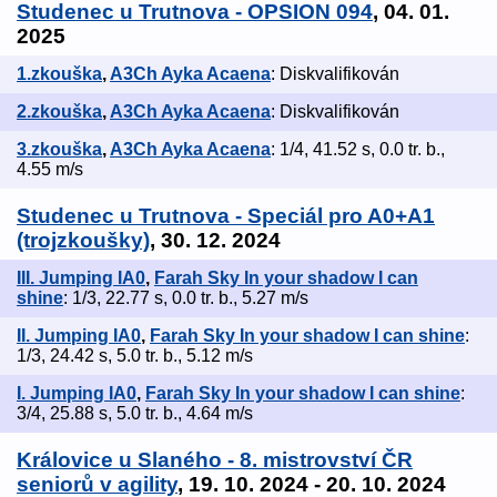
Studenec u Trutnova - OPSION 094
, 04. 01.
2025
1.zkouška
,
A3Ch Ayka Acaena
: Diskvalifikován
2.zkouška
,
A3Ch Ayka Acaena
: Diskvalifikován
3.zkouška
,
A3Ch Ayka Acaena
: 1/4, 41.52 s, 0.0 tr. b.,
4.55 m/s
Studenec u Trutnova - Speciál pro A0+A1
(trojzkoušky)
, 30. 12. 2024
III. Jumping IA0
,
Farah Sky In your shadow I can
shine
: 1/3, 22.77 s, 0.0 tr. b., 5.27 m/s
II. Jumping IA0
,
Farah Sky In your shadow I can shine
:
1/3, 24.42 s, 5.0 tr. b., 5.12 m/s
I. Jumping IA0
,
Farah Sky In your shadow I can shine
:
3/4, 25.88 s, 5.0 tr. b., 4.64 m/s
Královice u Slaného - 8. mistrovství ČR
seniorů v agility
, 19. 10. 2024 - 20. 10. 2024