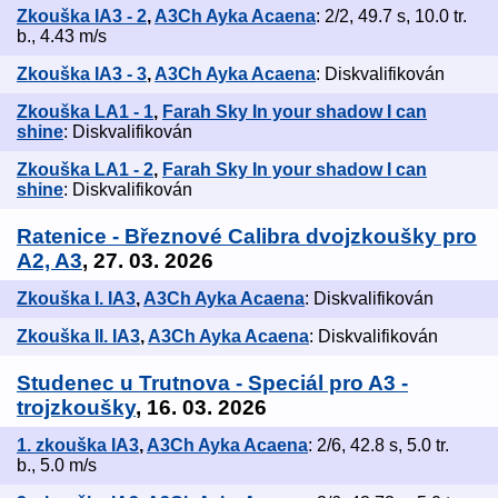
Zkouška IA3 - 2
,
A3Ch Ayka Acaena
: 2/2, 49.7 s, 10.0 tr.
b., 4.43 m/s
Zkouška IA3 - 3
,
A3Ch Ayka Acaena
: Diskvalifikován
Zkouška LA1 - 1
,
Farah Sky In your shadow I can
shine
: Diskvalifikován
Zkouška LA1 - 2
,
Farah Sky In your shadow I can
shine
: Diskvalifikován
Ratenice - Březnové Calibra dvojzkoušky pro
A2, A3
, 27. 03. 2026
Zkouška I. IA3
,
A3Ch Ayka Acaena
: Diskvalifikován
Zkouška II. IA3
,
A3Ch Ayka Acaena
: Diskvalifikován
Studenec u Trutnova - Speciál pro A3 -
trojzkoušky
, 16. 03. 2026
1. zkouška IA3
,
A3Ch Ayka Acaena
: 2/6, 42.8 s, 5.0 tr.
b., 5.0 m/s