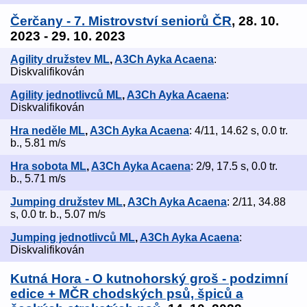
Čerčany - 7. Mistrovství seniorů ČR
, 28. 10.
2023 - 29. 10. 2023
Agility družstev ML
,
A3Ch Ayka Acaena
:
Diskvalifikován
Agility jednotlivců ML
,
A3Ch Ayka Acaena
:
Diskvalifikován
Hra neděle ML
,
A3Ch Ayka Acaena
: 4/11, 14.62 s, 0.0 tr.
b., 5.81 m/s
Hra sobota ML
,
A3Ch Ayka Acaena
: 2/9, 17.5 s, 0.0 tr.
b., 5.71 m/s
Jumping družstev ML
,
A3Ch Ayka Acaena
: 2/11, 34.88
s, 0.0 tr. b., 5.07 m/s
Jumping jednotlivců ML
,
A3Ch Ayka Acaena
:
Diskvalifikován
Kutná Hora - O kutnohorský groš - podzimní
edice + MČR chodských psů, špiců a