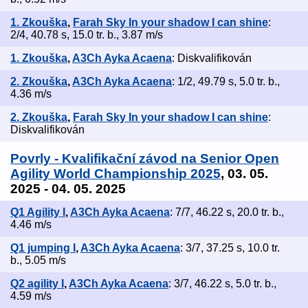
1. Zkouška
,
Farah Sky In your shadow I can shine
:
2/4, 40.78 s, 15.0 tr. b., 3.87 m/s
1. Zkouška
,
A3Ch Ayka Acaena
: Diskvalifikován
2. Zkouška
,
A3Ch Ayka Acaena
: 1/2, 49.79 s, 5.0 tr. b.,
4.36 m/s
2. Zkouška
,
Farah Sky In your shadow I can shine
:
Diskvalifikován
Povrly - Kvalifikační závod na Senior Open
Agility World Championship 2025
, 03. 05.
2025 - 04. 05. 2025
Q1 Agility I
,
A3Ch Ayka Acaena
: 7/7, 46.22 s, 20.0 tr. b.,
4.46 m/s
Q1 jumping I
,
A3Ch Ayka Acaena
: 3/7, 37.25 s, 10.0 tr.
b., 5.05 m/s
Q2 agility I
,
A3Ch Ayka Acaena
: 3/7, 46.22 s, 5.0 tr. b.,
4.59 m/s