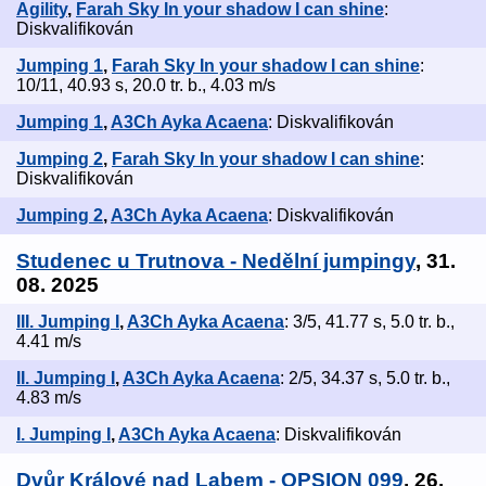
Agility
,
Farah Sky In your shadow I can shine
:
Diskvalifikován
Jumping 1
,
Farah Sky In your shadow I can shine
:
10/11, 40.93 s, 20.0 tr. b., 4.03 m/s
Jumping 1
,
A3Ch Ayka Acaena
: Diskvalifikován
Jumping 2
,
Farah Sky In your shadow I can shine
:
Diskvalifikován
Jumping 2
,
A3Ch Ayka Acaena
: Diskvalifikován
Studenec u Trutnova - Nedělní jumpingy
, 31.
08. 2025
III. Jumping I
,
A3Ch Ayka Acaena
: 3/5, 41.77 s, 5.0 tr. b.,
4.41 m/s
II. Jumping I
,
A3Ch Ayka Acaena
: 2/5, 34.37 s, 5.0 tr. b.,
4.83 m/s
I. Jumping I
,
A3Ch Ayka Acaena
: Diskvalifikován
Dvůr Králové nad Labem - OPSION 099
, 26.