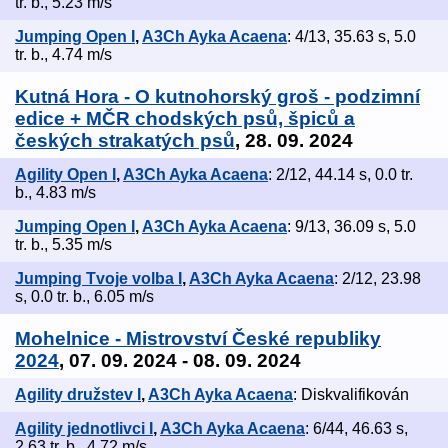
tr. b., 5.23 m/s
Jumping Open I
,
A3Ch Ayka Acaena
: 4/13, 35.63 s, 5.0
tr. b., 4.74 m/s
Kutná Hora - O kutnohorský groš - podzimní
edice + MČR chodských psů, špiců a
českých strakatých psů
, 28. 09. 2024
Agility Open I
,
A3Ch Ayka Acaena
: 2/12, 44.14 s, 0.0 tr.
b., 4.83 m/s
Jumping Open I
,
A3Ch Ayka Acaena
: 9/13, 36.09 s, 5.0
tr. b., 5.35 m/s
Jumping Tvoje volba I
,
A3Ch Ayka Acaena
: 2/12, 23.98
s, 0.0 tr. b., 6.05 m/s
Mohelnice - Mistrovství České republiky
2024
, 07. 09. 2024 - 08. 09. 2024
Agility družstev I
,
A3Ch Ayka Acaena
: Diskvalifikován
Agility jednotlivci I
,
A3Ch Ayka Acaena
: 6/44, 46.63 s,
2.63 tr. b., 4.72 m/s