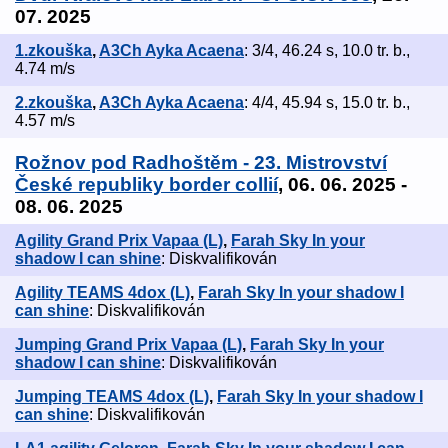
07. 2025
1.zkouška
,
A3Ch Ayka Acaena
: 3/4, 46.24 s, 10.0 tr. b.,
4.74 m/s
2.zkouška
,
A3Ch Ayka Acaena
: 4/4, 45.94 s, 15.0 tr. b.,
4.57 m/s
Rožnov pod Radhoštěm - 23. Mistrovství
České republiky border collií
, 06. 06. 2025 -
08. 06. 2025
Agility Grand Prix Vapaa (L)
,
Farah Sky In your
shadow I can shine
: Diskvalifikován
Agility TEAMS 4dox (L)
,
Farah Sky In your shadow I
can shine
: Diskvalifikován
Jumping Grand Prix Vapaa (L)
,
Farah Sky In your
shadow I can shine
: Diskvalifikován
Jumping TEAMS 4dox (L)
,
Farah Sky In your shadow I
can shine
: Diskvalifikován