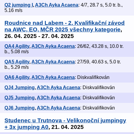
Q2 jumping I
,
A3Ch Ayka Acaena
: 4/7, 28.7 s, 5.0 tr. b.,
5.16 m/s
Roudnice nad Labem - 2. Kvalifikační závod
na AWC, EO, MČR 2025 všechny kategorie
,
26. 04. 2025 - 27. 04. 2025
QA4 Agility
,
A3Ch Ayka Acaena
: 26/62, 43.28 s, 10.0 tr.
b., 5.08 m/s
QA5 Agility
,
A3Ch Ayka Acaena
: 27/59, 40.63 s, 5.0 tr.
b., 5.29 m/s
QA6 Agility
,
A3Ch Ayka Acaena
: Diskvalifikován
QJ4 Jumping
,
A3Ch Ayka Acaena
: Diskvalifikován
QJ5 Jumping
,
A3Ch Ayka Acaena
: Diskvalifikován
QJ6 Jumping
,
A3Ch Ayka Acaena
: Diskvalifikován
Studenec u Trutnova - Velikonoční jumpingy
+ 3x jumping A0
, 21. 04. 2025