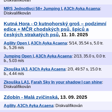
Diskvalifikován
MRS Jednotlivci 58+ Jumping I
,
A3Ch Ayka Acaena
:
Diskvalifikován
Kutná Hora - O kutnohorský groš – podzimní
edice + MČR chodských psů, špiců a
českých strakatých psů
, 11. 10. 2025
Agility Open I
,
A3Ch Ayka Acaena
: 5/14, 35.54 s, 5.0 tr.
b., 5.26 m/s
Jumping Open I
,
A3Ch Ayka Acaena
: 2/13, 35.0 s, 0.0 tr.
b., 5.03 m/s
Zkouška IA3
,
A3Ch Ayka Acaena
: 2/3, 49.57 s, 15.0 tr.
b., 4.44 m/s
Zkouška LA1
,
Farah Sky In your shadow I can shine
:
Diskvalifikován
Zdobín - Malá zvičinská
, 13. 09. 2025
Agility
,
A3Ch Ayka Acaena
: Diskvalifikován