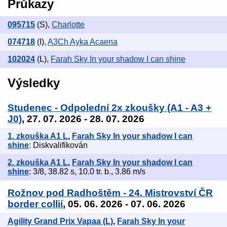
Průkazy
095715
(S)
,
Charlotte
074718
(I)
,
A3Ch Ayka Acaena
102024
(L)
,
Farah Sky In your shadow I can shine
Výsledky
Studenec - Odpolední 2x zkoušky (A1 - A3 +
J0)
, 27. 07. 2026 - 28. 07. 2026
1. zkouška A1 L
,
Farah Sky In your shadow I can
shine
: Diskvalifikován
2. zkouška A1 L
,
Farah Sky In your shadow I can
shine
: 3/8, 38.82 s, 10.0 tr. b., 3.86 m/s
Rožnov pod Radhoštěm - 24. Mistrovství ČR
border collií
, 05. 06. 2026 - 07. 06. 2026
Agility Grand Prix Vapaa (L)
,
Farah Sky In your