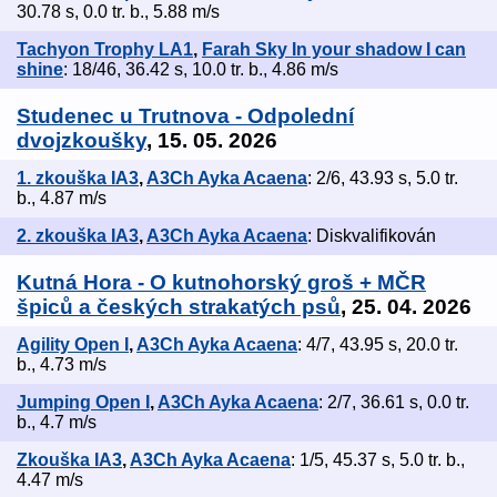
30.78 s, 0.0 tr. b., 5.88 m/s
Tachyon Trophy LA1
,
Farah Sky In your shadow I can
shine
: 18/46, 36.42 s, 10.0 tr. b., 4.86 m/s
Studenec u Trutnova - Odpolední
dvojzkoušky
, 15. 05. 2026
1. zkouška IA3
,
A3Ch Ayka Acaena
: 2/6, 43.93 s, 5.0 tr.
b., 4.87 m/s
2. zkouška IA3
,
A3Ch Ayka Acaena
: Diskvalifikován
Kutná Hora - O kutnohorský groš + MČR
špiců a českých strakatých psů
, 25. 04. 2026
Agility Open I
,
A3Ch Ayka Acaena
: 4/7, 43.95 s, 20.0 tr.
b., 4.73 m/s
Jumping Open I
,
A3Ch Ayka Acaena
: 2/7, 36.61 s, 0.0 tr.
b., 4.7 m/s
Zkouška IA3
,
A3Ch Ayka Acaena
: 1/5, 45.37 s, 5.0 tr. b.,
4.47 m/s