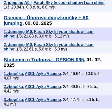
2. jumping A0 I
,
Farah Sky In your shadow I can shine
:
1/3, 20.84 s, 0.0 tr. b., 6.0 m/s
Osenice - Únorové dvojzkoušky + A0
jumping
, 09. 02. 2025
1. Jumping IA0
,
Farah Sky In your shadow I can
shine
: 1/3, 21.88 s, 0.0 tr. b., 5.12 m/s
2. Jumping IA0
,
Farah Sky In your shadow I can
shine
: 1/3, 22.61 s, 5.0 tr. b., 5.0 m/s
Studenec u Trutnova - OPSION 095
, 01. 02.
2025
1.zkouška
,
A3Ch Ayka Acaena
: 2/4, 46.64 s, 10.0 tr. b.,
4.07 m/s
2.zkouška
,
A3Ch Ayka Acaena
: 2/4, 39.8 s, 5.0 tr. b.,
4.42 m/s
3.zkouška
,
A3Ch Ayka Acaena
: 2/4, 47.75 s, 5.0 tr. b.,
4.1 m/s