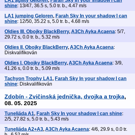
LA1 agility Geloren
,
Farah Sky In your shadow I can
shine
: 13/47, 36.5 s, 5.0 tr. b., 4.47 m/s
LA1 jumping Geloren
,
Farah Sky In your shadow I can
shine
: 12/50, 35.22 s, 5.0 tr. b., 4.68 m/s
Oldies III. Obojky BlackBerry
,
A3Ch Ayka Acaena
: 5/7,
29.72 s, 0.0 tr. b., 5.32 m/s
Oldies II. Obojky BlackBerry
,
A3Ch Ayka Acaena
:
Diskvalifikován
Oldies I. Obojky BlackBerry
,
A3Ch Ayka Acaena
: 3/9,
41.26 s, 0.0 tr. b., 5.09 m/s
Tachyon Trophy LA1
,
Farah Sky In your shadow I can
shine
: Diskvalifikován
Zdobín - Zvičinská jednička, dvojka a trojka
,
08. 05. 2025
Tuneliáda A1
,
Farah Sky In your shadow I can shine
:
2/5, 27.82 s, 5.0 tr. b., 5.43 m/s
Tuneliáda A2+A3
,
A3Ch Ayka Acaena
: 4/6, 29.9 s, 0.0 tr.
b., 6.52 m/s