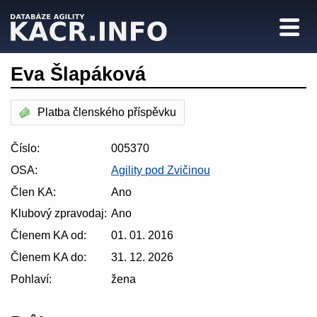
Eva Šlapáková
Platba členského příspěvku
Číslo:
005370
OSA:
Agility pod Zvičinou
Člen KA:
Ano
Klubový zpravodaj:
Ano
Členem KA od:
01. 01. 2016
Členem KA do:
31. 12. 2026
Pohlaví:
žena