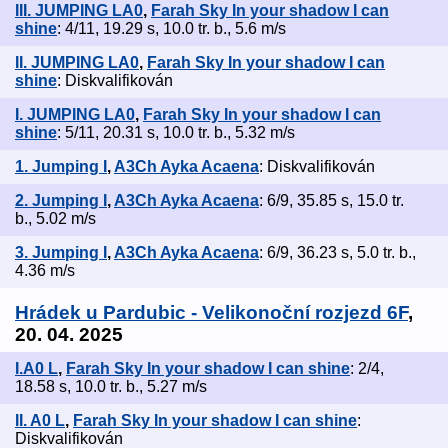
III. JUMPING LA0
,
Farah Sky In your shadow I can
shine
: 4/11, 19.29 s, 10.0 tr. b., 5.6 m/s
II. JUMPING LA0
,
Farah Sky In your shadow I can
shine
: Diskvalifikován
I. JUMPING LA0
,
Farah Sky In your shadow I can
shine
: 5/11, 20.31 s, 10.0 tr. b., 5.32 m/s
1. Jumping I
,
A3Ch Ayka Acaena
: Diskvalifikován
2. Jumping I
,
A3Ch Ayka Acaena
: 6/9, 35.85 s, 15.0 tr.
b., 5.02 m/s
3. Jumping I
,
A3Ch Ayka Acaena
: 6/9, 36.23 s, 5.0 tr. b.,
4.36 m/s
Hrádek u Pardubic - Velikonoční rozjezd 6F
,
20. 04. 2025
I.A0 L
,
Farah Sky In your shadow I can shine
: 2/4,
18.58 s, 10.0 tr. b., 5.27 m/s
II. A0 L
,
Farah Sky In your shadow I can shine
:
Diskvalifikován