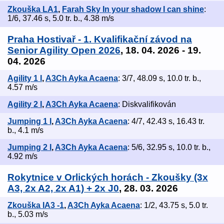
Zkouška LA1
,
Farah Sky In your shadow I can shine
:
1/6, 37.46 s, 5.0 tr. b., 4.38 m/s
Praha Hostivař - 1. Kvalifikační závod na
Senior Agility Open 2026
, 18. 04. 2026 - 19.
04. 2026
Agility 1 I
,
A3Ch Ayka Acaena
: 3/7, 48.09 s, 10.0 tr. b.,
4.57 m/s
Agility 2 I
,
A3Ch Ayka Acaena
: Diskvalifikován
Jumping 1 I
,
A3Ch Ayka Acaena
: 4/7, 42.43 s, 16.43 tr.
b., 4.1 m/s
Jumping 2 I
,
A3Ch Ayka Acaena
: 5/6, 32.95 s, 10.0 tr. b.,
4.92 m/s
Rokytnice v Orlických horách - Zkoušky (3x
A3, 2x A2, 2x A1) + 2x J0
, 28. 03. 2026
Zkouška IA3 -1
,
A3Ch Ayka Acaena
: 1/2, 43.75 s, 5.0 tr.
b., 5.03 m/s