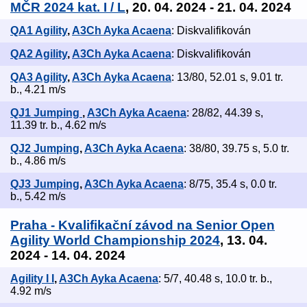
MČR 2024 kat. I / L
, 20. 04. 2024 - 21. 04. 2024
QA1 Agility
,
A3Ch Ayka Acaena
: Diskvalifikován
QA2 Agility
,
A3Ch Ayka Acaena
: Diskvalifikován
QA3 Agility
,
A3Ch Ayka Acaena
: 13/80, 52.01 s, 9.01 tr.
b., 4.21 m/s
QJ1 Jumping
,
A3Ch Ayka Acaena
: 28/82, 44.39 s,
11.39 tr. b., 4.62 m/s
QJ2 Jumping
,
A3Ch Ayka Acaena
: 38/80, 39.75 s, 5.0 tr.
b., 4.86 m/s
QJ3 Jumping
,
A3Ch Ayka Acaena
: 8/75, 35.4 s, 0.0 tr.
b., 5.42 m/s
Praha - Kvalifikační závod na Senior Open
Agility World Championship 2024
, 13. 04.
2024 - 14. 04. 2024
Agility I I
,
A3Ch Ayka Acaena
: 5/7, 40.48 s, 10.0 tr. b.,
4.92 m/s