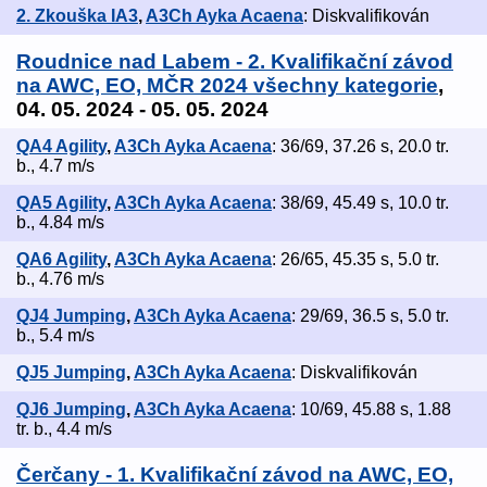
2. Zkouška IA3
,
A3Ch Ayka Acaena
: Diskvalifikován
Roudnice nad Labem - 2. Kvalifikační závod
na AWC, EO, MČR 2024 všechny kategorie
,
04. 05. 2024 - 05. 05. 2024
QA4 Agility
,
A3Ch Ayka Acaena
: 36/69, 37.26 s, 20.0 tr.
b., 4.7 m/s
QA5 Agility
,
A3Ch Ayka Acaena
: 38/69, 45.49 s, 10.0 tr.
b., 4.84 m/s
QA6 Agility
,
A3Ch Ayka Acaena
: 26/65, 45.35 s, 5.0 tr.
b., 4.76 m/s
QJ4 Jumping
,
A3Ch Ayka Acaena
: 29/69, 36.5 s, 5.0 tr.
b., 5.4 m/s
QJ5 Jumping
,
A3Ch Ayka Acaena
: Diskvalifikován
QJ6 Jumping
,
A3Ch Ayka Acaena
: 10/69, 45.88 s, 1.88
tr. b., 4.4 m/s
Čerčany - 1. Kvalifikační závod na AWC, EO,