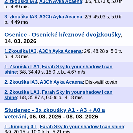
2. zkouška IA3
,
A3Ch Ayka Acaena
: 3/6, 43.73 s, 5.0 tr.
b., 4.89 m/s
3. zkouška IA3
,
A3Ch Ayka Acaena
: 2/6, 45.03 s, 5.0 tr.
b., 4.49 m/s
Osenice - Osenické březnové dvojzkoušky
,
14. 03. 2026
1.Zkouška IA3
,
A3Ch Ayka Acaena
: 2/9, 48.28 s, 5.0 tr.
b., 4.23 m/s
1. Zkouška LA1
,
Farah Sky In your shadow I can
shine
: 3/8, 34.49 s, 15.0 tr. b., 4.67 m/s
2. Zkouška IA3
,
A3Ch Ayka Acaena
: Diskvalifikován
2. Zkouška LA1
,
Farah Sky In your shadow I can
shine
: 1/8, 35.87 s, 0.0 tr. b., 4.18 m/s
Studenec - 3x zkoušky A1 - A3 + A0 a
veteráni
, 06. 03. 2026 - 08. 03. 2026
1. Jumping 0 L
,
Farah Sky In your shadow I can shine
:
3/9, 20.15 s, 10.0 tr. b., 5.21 m/s