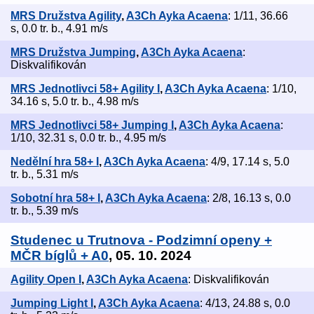
MRS Družstva Agility
,
A3Ch Ayka Acaena
: 1/11, 36.66
s, 0.0 tr. b., 4.91 m/s
MRS Družstva Jumping
,
A3Ch Ayka Acaena
:
Diskvalifikován
MRS Jednotlivci 58+ Agility I
,
A3Ch Ayka Acaena
: 1/10,
34.16 s, 5.0 tr. b., 4.98 m/s
MRS Jednotlivci 58+ Jumping I
,
A3Ch Ayka Acaena
:
1/10, 32.31 s, 0.0 tr. b., 4.95 m/s
Nedělní hra 58+ I
,
A3Ch Ayka Acaena
: 4/9, 17.14 s, 5.0
tr. b., 5.31 m/s
Sobotní hra 58+ I
,
A3Ch Ayka Acaena
: 2/8, 16.13 s, 0.0
tr. b., 5.39 m/s
Studenec u Trutnova - Podzimní openy +
MČR bíglů + A0
, 05. 10. 2024
Agility Open I
,
A3Ch Ayka Acaena
: Diskvalifikován
Jumping Light I
,
A3Ch Ayka Acaena
: 4/13, 24.88 s, 0.0