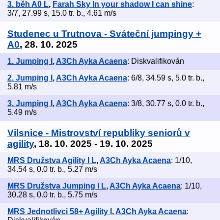
3. běh A0 L
,
Farah Sky In your shadow I can shine
:
3/7, 27.99 s, 15.0 tr. b., 4.61 m/s
Studenec u Trutnova - Sváteční jumpingy +
A0
, 28. 10. 2025
1. Jumping I
,
A3Ch Ayka Acaena
: Diskvalifikován
2. Jumping I
,
A3Ch Ayka Acaena
: 6/8, 34.59 s, 5.0 tr. b.,
5.81 m/s
3. Jumping I
,
A3Ch Ayka Acaena
: 3/8, 30.77 s, 0.0 tr. b.,
5.49 m/s
Vilsnice - Mistrovství republiky seniorů v
agility
, 18. 10. 2025 - 19. 10. 2025
MRS Družstva Agility I L
,
A3Ch Ayka Acaena
: 1/10,
34.54 s, 0.0 tr. b., 5.27 m/s
MRS Družstva Jumping I L
,
A3Ch Ayka Acaena
: 1/10,
30.28 s, 0.0 tr. b., 5.75 m/s
MRS Jednotlivci 58+ Agility I
,
A3Ch Ayka Acaena
: