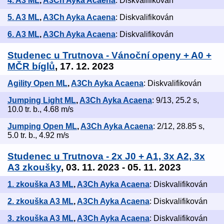
4. A3 ML
,
A3Ch Ayka Acaena
: Diskvalifikován
5. A3 ML
,
A3Ch Ayka Acaena
: Diskvalifikován
6. A3 ML
,
A3Ch Ayka Acaena
: Diskvalifikován
Studenec u Trutnova - Vánoční openy + A0 +
MČR bíglů
, 17. 12. 2023
Agility Open ML
,
A3Ch Ayka Acaena
: Diskvalifikován
Jumping Light ML
,
A3Ch Ayka Acaena
: 9/13, 25.2 s,
10.0 tr. b., 4.68 m/s
Jumping Open ML
,
A3Ch Ayka Acaena
: 2/12, 28.85 s,
5.0 tr. b., 4.92 m/s
Studenec u Trutnova - 2x J0 + A1, 3x A2, 3x
A3 zkoušky
, 03. 11. 2023 - 05. 11. 2023
1. zkouška A3 ML
,
A3Ch Ayka Acaena
: Diskvalifikován
2. zkouška A3 ML
,
A3Ch Ayka Acaena
: Diskvalifikován
3. zkouška A3 ML
,
A3Ch Ayka Acaena
: Diskvalifikován