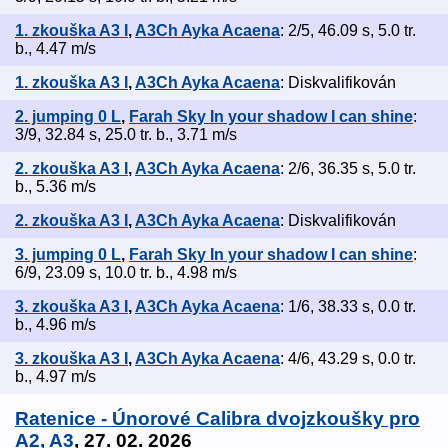
1. zkouška A3 I
,
A3Ch Ayka Acaena
: 2/5, 46.09 s, 5.0 tr.
b., 4.47 m/s
1. zkouška A3 I
,
A3Ch Ayka Acaena
: Diskvalifikován
2. jumping 0 L
,
Farah Sky In your shadow I can shine
:
3/9, 32.84 s, 25.0 tr. b., 3.71 m/s
2. zkouška A3 I
,
A3Ch Ayka Acaena
: 2/6, 36.35 s, 5.0 tr.
b., 5.36 m/s
2. zkouška A3 I
,
A3Ch Ayka Acaena
: Diskvalifikován
3. jumping 0 L
,
Farah Sky In your shadow I can shine
:
6/9, 23.09 s, 10.0 tr. b., 4.98 m/s
3. zkouška A3 I
,
A3Ch Ayka Acaena
: 1/6, 38.33 s, 0.0 tr.
b., 4.96 m/s
3. zkouška A3 I
,
A3Ch Ayka Acaena
: 4/6, 43.29 s, 0.0 tr.
b., 4.97 m/s
Ratenice - Únorové Calibra dvojzkoušky pro
A2, A3
, 27. 02. 2026