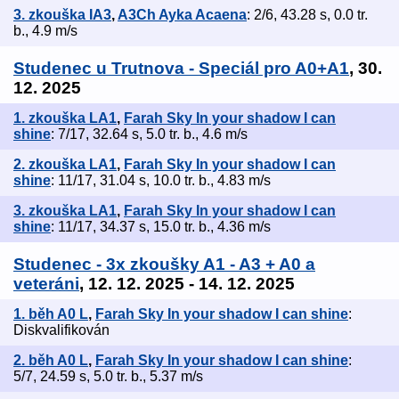
3. zkouška IA3
,
A3Ch Ayka Acaena
: 2/6, 43.28 s, 0.0 tr.
b., 4.9 m/s
Studenec u Trutnova - Speciál pro A0+A1
, 30.
12. 2025
1. zkouška LA1
,
Farah Sky In your shadow I can
shine
: 7/17, 32.64 s, 5.0 tr. b., 4.6 m/s
2. zkouška LA1
,
Farah Sky In your shadow I can
shine
: 11/17, 31.04 s, 10.0 tr. b., 4.83 m/s
3. zkouška LA1
,
Farah Sky In your shadow I can
shine
: 11/17, 34.37 s, 15.0 tr. b., 4.36 m/s
Studenec - 3x zkoušky A1 - A3 + A0 a
veteráni
, 12. 12. 2025 - 14. 12. 2025
1. běh A0 L
,
Farah Sky In your shadow I can shine
:
Diskvalifikován
2. běh A0 L
,
Farah Sky In your shadow I can shine
:
5/7, 24.59 s, 5.0 tr. b., 5.37 m/s