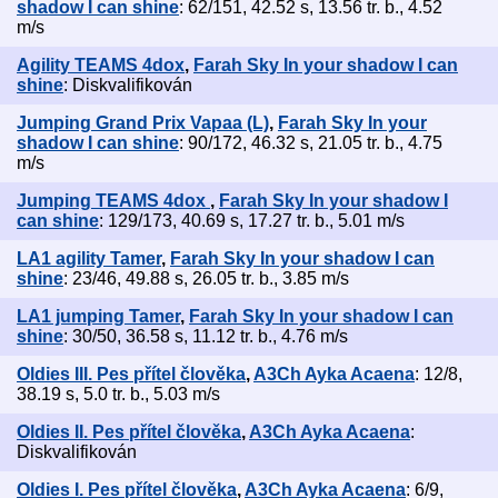
shadow I can shine
: 62/151, 42.52 s, 13.56 tr. b., 4.52
m/s
Agility TEAMS 4dox
,
Farah Sky In your shadow I can
shine
: Diskvalifikován
Jumping Grand Prix Vapaa (L)
,
Farah Sky In your
shadow I can shine
: 90/172, 46.32 s, 21.05 tr. b., 4.75
m/s
Jumping TEAMS 4dox
,
Farah Sky In your shadow I
can shine
: 129/173, 40.69 s, 17.27 tr. b., 5.01 m/s
LA1 agility Tamer
,
Farah Sky In your shadow I can
shine
: 23/46, 49.88 s, 26.05 tr. b., 3.85 m/s
LA1 jumping Tamer
,
Farah Sky In your shadow I can
shine
: 30/50, 36.58 s, 11.12 tr. b., 4.76 m/s
Oldies III. Pes přítel člověka
,
A3Ch Ayka Acaena
: 12/8,
38.19 s, 5.0 tr. b., 5.03 m/s
Oldies II. Pes přítel člověka
,
A3Ch Ayka Acaena
:
Diskvalifikován
Oldies I. Pes přítel člověka
,
A3Ch Ayka Acaena
: 6/9,