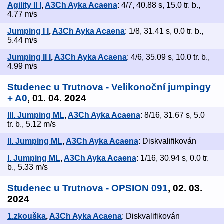
Agility II I
,
A3Ch Ayka Acaena
: 4/7, 40.88 s, 15.0 tr. b.,
4.77 m/s
Jumping I I
,
A3Ch Ayka Acaena
: 1/8, 31.41 s, 0.0 tr. b.,
5.44 m/s
Jumping II I
,
A3Ch Ayka Acaena
: 4/6, 35.09 s, 10.0 tr. b.,
4.99 m/s
Studenec u Trutnova - Velikonoční jumpingy
+ A0
, 01. 04. 2024
III. Jumping ML
,
A3Ch Ayka Acaena
: 8/16, 31.67 s, 5.0
tr. b., 5.12 m/s
II. Jumping ML
,
A3Ch Ayka Acaena
: Diskvalifikován
I. Jumping ML
,
A3Ch Ayka Acaena
: 1/16, 30.94 s, 0.0 tr.
b., 5.33 m/s
Studenec u Trutnova - OPSION 091
, 02. 03.
2024
1.zkouška
,
A3Ch Ayka Acaena
: Diskvalifikován