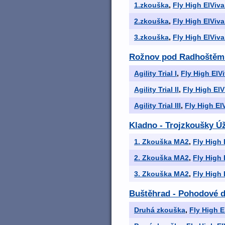
1.zkouška
,
Fly High ElViva
2.zkouška
,
Fly High ElViva
3.zkouška
,
Fly High ElViva
Rožnov pod Radhoštěm 
Agility Trial I
,
Fly High ElVi
Agility Trial II
,
Fly High ElV
Agility Trial III
,
Fly High El
Kladno - Trojzkoušky Ú
1. Zkouška MA2
,
Fly High 
2. Zkouška MA2
,
Fly High 
3. Zkouška MA2
,
Fly High 
Buštěhrad - Pohodové 
Druhá zkouška
,
Fly High E