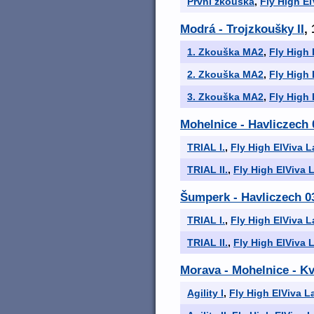
První zkouška
,
Fly High El
Modrá - Trojzkoušky II
,
1. Zkouška MA2
,
Fly High 
2. Zkouška MA2
,
Fly High 
3. Zkouška MA2
,
Fly High 
Mohelnice - Havliczech 
TRIAL I.
,
Fly High ElViva L
TRIAL II.
,
Fly High ElViva L
Šumperk - Havliczech 0
TRIAL I.
,
Fly High ElViva L
TRIAL II.
,
Fly High ElViva L
Morava - Mohelnice - Kv
Agility I
,
Fly High ElViva La