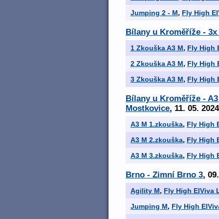
Jumping 2 - M
,
Fly High El
Bílany u Kroměříže - 3
1 Zkouška A3 M
,
Fly High 
2 Zkouška A3 M
,
Fly High 
3 Zkouška A3 M
,
Fly High 
Bílany u Kroměříže - A
Mostkovice
, 11. 05. 2024
A3 M 1.zkouška
,
Fly High 
A3 M 2.zkouška
,
Fly High 
A3 M 3.zkouška
,
Fly High 
Brno - Zimní Brno 3
, 09
Agility M
,
Fly High ElViva 
Jumping M
,
Fly High ElViv