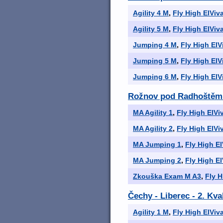
Agility 4 M
,
Fly High ElViva
Agility 5 M
,
Fly High ElViva
Jumping 4 M
,
Fly High ElV
Jumping 5 M
,
Fly High ElV
Jumping 6 M
,
Fly High ElV
Rožnov pod Radhoštěm
MA Agility 1
,
Fly High ElVi
MA Agility 2
,
Fly High ElVi
MA Jumping 1
,
Fly High El
MA Jumping 2
,
Fly High El
Zkouška Exam M A3
,
Fly H
Čechy - Liberec - 2. Kva
Agility 1 M
,
Fly High ElViva