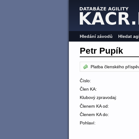
Hledání závodů
Hledat ag
Petr Pupík
Platba členského příspě
Číslo:
Člen KA:
Klubový zpravodaj:
Členem KA od:
Členem KA do:
Pohlaví: