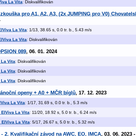
Viva La Vita
: Diskvalifikován
x zkouška pro A1, A2, A3, (2x JUMPING pro V0) Chovatel
4
ElViva La Vita
: 1/13, 38.65 s, 0.0 tr. b., 5.43 m/s
ElViva La Vita
: Diskvalifikován
OPSION 089
, 06. 01. 2024
 La Vita
: Diskvalifikován
 La Vita
: Diskvalifikován
 La Vita
: Diskvalifikován
Vánoční openy + A0 + MČR bíglů
, 17. 12. 2023
lViva La Vita
: 1/17, 31.69 s, 0.0 tr. b., 5.3 m/s
 ElViva La Vita
: 11/20, 18.92 s, 5.0 tr. b., 6.24 m/s
 ElViva La Vita
: 5/17, 26.67 s, 5.0 tr. b., 5.32 m/s
 2. Kvalifikační závod na AWC, EO, IMCA
, 03. 06. 2023 