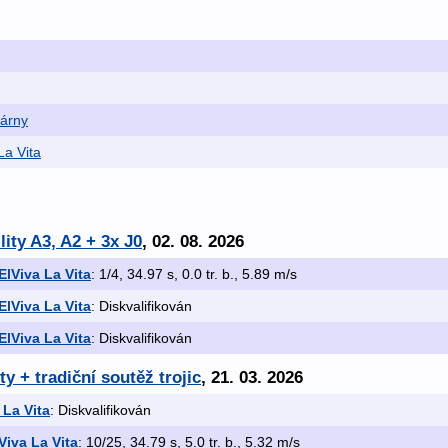
várny
La Vita
lity A3, A2 + 3x J0
, 02. 08. 2026
ElViva La Vita
: 1/4, 34.97 s, 0.0 tr. b., 5.89 m/s
ElViva La Vita
: Diskvalifikován
ElViva La Vita
: Diskvalifikován
y + tradiční soutěž trojic
, 21. 03. 2026
 La Vita
: Diskvalifikován
Viva La Vita
: 10/25, 34.79 s, 5.0 tr. b., 5.32 m/s