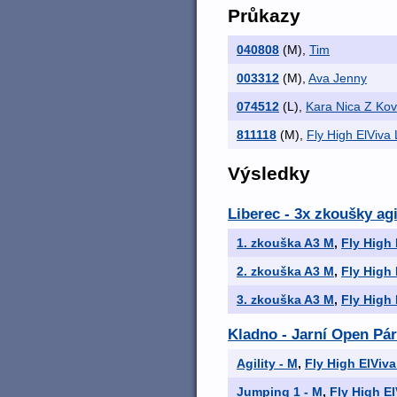
Průkazy
040808
(M)
,
Tim
003312
(M)
,
Ava Jenny
074512
(L)
,
Kara Nica Z Ko
811118
(M)
,
Fly High ElViva 
Výsledky
Liberec - 3x zkoušky agi
1. zkouška A3 M
,
Fly High 
2. zkouška A3 M
,
Fly High 
3. zkouška A3 M
,
Fly High 
Kladno - Jarní Open Párt
Agility - M
,
Fly High ElViva
Jumping 1 - M
,
Fly High El