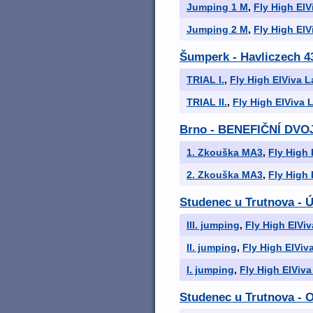
Jumping 1 M
,
Fly High ElV
Jumping 2 M
,
Fly High ElV
Šumperk - Havliczech 4
TRIAL I.
,
Fly High ElViva L
TRIAL II.
,
Fly High ElViva L
Brno - BENEFIČNÍ DV
1. Zkouška MA3
,
Fly High 
2. Zkouška MA3
,
Fly High 
Studenec u Trutnova - 
III. jumping
,
Fly High ElViv
II. jumping
,
Fly High ElViva
I. jumping
,
Fly High ElViva
Studenec u Trutnova - 