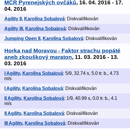
MČR Pyrenejských ovčáků
, 16. 04. 2016 - 17.
04. 2016
Agility II
,
Karolína Sobalová
: Diskvalifikován
Agility III
,
Karolína Sobalová
: Diskvalifikován
Jumping Open II
,
Karolína Sobalová
: Diskvalifikován
Horka nad Moravou - Faktor strachu popáté
aneb zkouškový maraton
, 11. 03. 2016 - 13.
03. 2016
I Agility
,
Karolína Sobalová
: 5/9, 32.74 s, 5.0 tr. b., 4.73
m/s
I Agility
,
Karolína Sobalová
: Diskvalifikován
II Agility
,
Karolína Sobalová
: 1/9, 40.99 s, 0.0 tr. b., 4.1
m/s
II Agility
,
Karolína Sobalová
: Diskvalifikován
III Agility
,
Karolína Sobalová
: Diskvalifikován