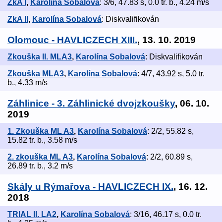
ZkA I
,
Karolína Sobalová
: 3/6, 47.83 s, 0.0 tr. b., 4.24 m/s
ZkA II
,
Karolína Sobalová
: Diskvalifikován
Olomouc - HAVLICZECH XIII.
, 13. 10. 2019
Zkouška II. MLA3
,
Karolína Sobalová
: Diskvalifikován
Zkouška MLA3
,
Karolína Sobalová
: 4/7, 43.92 s, 5.0 tr.
b., 4.33 m/s
Záhlinice - 3. Záhlinické dvojzkoušky
, 06. 10.
2019
1. Zkouška ML A3
,
Karolína Sobalová
: 2/2, 55.82 s,
15.82 tr. b., 3.58 m/s
2. zkouška ML A3
,
Karolína Sobalová
: 2/2, 60.89 s,
26.89 tr. b., 3.2 m/s
Skály u Rýmařova - HAVLICZECH IX.
, 16. 12.
2018
TRIAL II. LA2
,
Karolína Sobalová
: 3/16, 46.17 s, 0.0 tr.