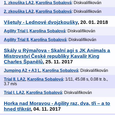
1. zkouška LA2
,
Karolína Sobalová
: Diskvalifikován
2. zkouška LA2
,
Karolína Sobalová
: Diskvalifikován
Všetuly - Lednové dvojzkoušky
, 20. 01. 2018
Agility Trial I
,
Karolína Sobalová
: Diskvalifikován
Agility Trial II
,
Karolína Sobalová
: Diskvalifikován
Skály u Rýmařova - Skalní agi s JK Animals a
Mistrovství České republiky Kavalír King
Charles Španělů
, 25. 11. 2017
Jumping A2 + A3 L
,
Karolína Sobalová
: Diskvalifikován
Trial II. LA2
,
Karolína Sobalová
: 1/11, 45.08 s, 0.08 tr. b.,
3.7 m/s
Trial I. LA2
,
Karolína Sobalová
: Diskvalifikován
Horka nad Moravou - Agility raz, dva, tři – a to
hned třikrát
, 04. 11. 2017