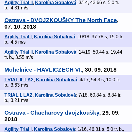
Agility Trial II
,
Karolína Sobalová
: 3/14, 43.66 s, 5.0 tr.
b., 4.31 m/s
Ostrava - DVOJZKOUŠKY The North Face
,
07. 10. 2018
Agility Trial I
,
Karolína Sobalová
: 10/18, 37.78 s, 15.0 tr.
b., 4.5 m/s
Agility Trial II
,
Karolína Sobalová
: 14/19, 50.44 s, 19.44
tr. b., 3.55 m/s
Mohelnice - HAVLICZECH VI.
, 30. 09. 2018
TRIAL II. LA2
,
Karolína Sobalová
: 4/17, 54.3 s, 10.0 tr.
b., 3.63 m/s
TRIAL I. LA2
,
Karolína Sobalová
: 7/18, 60.84 s, 8.84 tr.
b., 3.21 m/s
Ostrava - Chacharovy dvojzkoušky
, 29. 09.
2018
Agility Trial I
,
Karolína Sobalová
: 1/16, 46.81 s, 5.0 tr. b.,