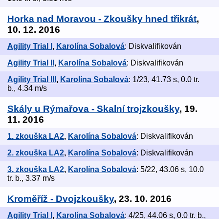
Horka nad Moravou - Zkoušky hned třikrát
,
10. 12. 2016
Agility Trial I
,
Karolína Sobalová
: Diskvalifikován
Agility Trial II
,
Karolína Sobalová
: Diskvalifikován
Agility Trial III
,
Karolína Sobalová
: 1/23, 41.73 s, 0.0 tr.
b., 4.34 m/s
Skály u Rýmařova - Skalní trojzkoušky
, 19.
11. 2016
1. zkouška LA2
,
Karolína Sobalová
: Diskvalifikován
2. zkouška LA2
,
Karolína Sobalová
: Diskvalifikován
3. zkouška LA2
,
Karolína Sobalová
: 5/22, 43.06 s, 10.0
tr. b., 3.37 m/s
Kroměříž - Dvojzkoušky
, 23. 10. 2016
Agility Trial I
,
Karolína Sobalová
: 4/25, 44.06 s, 0.0 tr. b.,