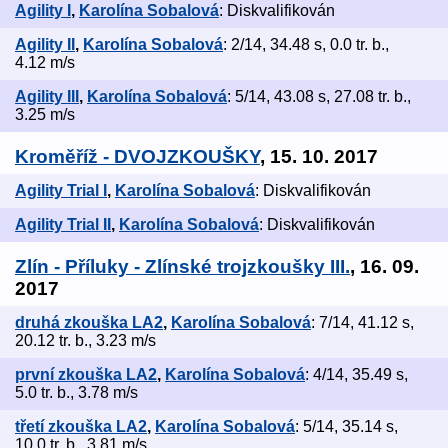
Agility I
,
Karolína Sobalová
: Diskvalifikován
Agility II
,
Karolína Sobalová
: 2/14, 34.48 s, 0.0 tr. b.,
4.12 m/s
Agility III
,
Karolína Sobalová
: 5/14, 43.08 s, 27.08 tr. b.,
3.25 m/s
Kroměříž - DVOJZKOUŠKY
, 15. 10. 2017
Agility Trial I
,
Karolína Sobalová
: Diskvalifikován
Agility Trial II
,
Karolína Sobalová
: Diskvalifikován
Zlín - Příluky - Zlínské trojzkoušky III.
, 16. 09.
2017
druhá zkouška LA2
,
Karolína Sobalová
: 7/14, 41.12 s,
20.12 tr. b., 3.23 m/s
první zkouška LA2
,
Karolína Sobalová
: 4/14, 35.49 s,
5.0 tr. b., 3.78 m/s
třetí zkouška LA2
,
Karolína Sobalová
: 5/14, 35.14 s,
10.0 tr. b., 3.81 m/s