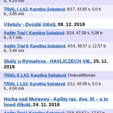
b., 4.25 m/s
TRIAL I. LA2
,
Karolína Sobalová
: 6/17, 43.85 s, 5.0 tr.
b., 3.95 m/s
Všetuly - Dvojité štěstí
, 08. 12. 2018
Agility Trial I
,
Karolína Sobalová
: 3/14, 47.08 s, 5.08 tr.
b., 3.7 m/s
Agility Trial II
,
Karolína Sobalová
: 4/14, 39.57 s, 12.57 tr.
b., 3.44 m/s
Skály u Rýmařova - HAVLICZECH VIII.
, 25. 11.
2018
TRIAL II. LA2
,
Karolína Sobalová
: Diskvalifikován
TRIAL I. LA2
,
Karolína Sobalová
: 2/12, 45.59 s, 5.0 tr.
b., 4.04 m/s
Horka nad Moravou - Agility raz, dva, tři – a to
hned třikrát
, 24. 11. 2018