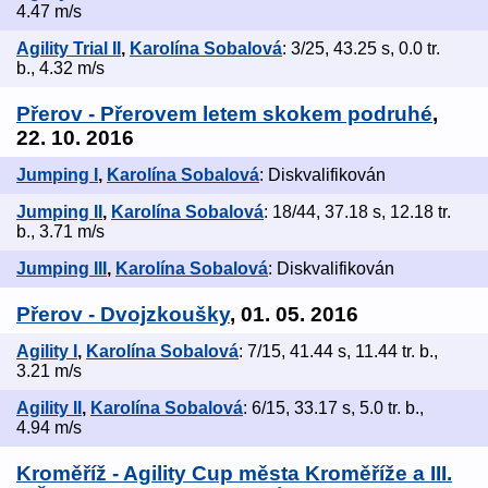
4.47 m/s
Agility Trial II
,
Karolína Sobalová
: 3/25, 43.25 s, 0.0 tr.
b., 4.32 m/s
Přerov - Přerovem letem skokem podruhé
,
22. 10. 2016
Jumping I
,
Karolína Sobalová
: Diskvalifikován
Jumping II
,
Karolína Sobalová
: 18/44, 37.18 s, 12.18 tr.
b., 3.71 m/s
Jumping III
,
Karolína Sobalová
: Diskvalifikován
Přerov - Dvojzkoušky
, 01. 05. 2016
Agility I
,
Karolína Sobalová
: 7/15, 41.44 s, 11.44 tr. b.,
3.21 m/s
Agility II
,
Karolína Sobalová
: 6/15, 33.17 s, 5.0 tr. b.,
4.94 m/s
Kroměříž - Agility Cup města Kroměříže a III.