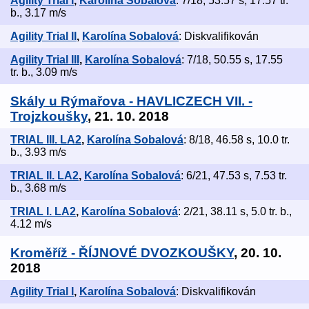
Agility Trial I
,
Karolína Sobalová
: 7/18, 53.57 s, 17.57 tr.
b., 3.17 m/s
Agility Trial II
,
Karolína Sobalová
: Diskvalifikován
Agility Trial III
,
Karolína Sobalová
: 7/18, 50.55 s, 17.55
tr. b., 3.09 m/s
Skály u Rýmařova - HAVLICZECH VII. -
Trojzkoušky
, 21. 10. 2018
TRIAL III. LA2
,
Karolína Sobalová
: 8/18, 46.58 s, 10.0 tr.
b., 3.93 m/s
TRIAL II. LA2
,
Karolína Sobalová
: 6/21, 47.53 s, 7.53 tr.
b., 3.68 m/s
TRIAL I. LA2
,
Karolína Sobalová
: 2/21, 38.11 s, 5.0 tr. b.,
4.12 m/s
Kroměříž - ŘÍJNOVÉ DVOZKOUŠKY
, 20. 10.
2018
Agility Trial I
,
Karolína Sobalová
: Diskvalifikován