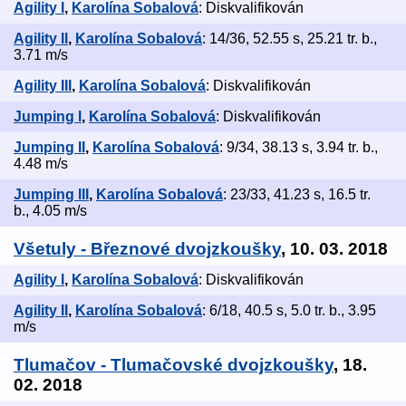
Agility I
,
Karolína Sobalová
: Diskvalifikován
Agility II
,
Karolína Sobalová
: 14/36, 52.55 s, 25.21 tr. b.,
3.71 m/s
Agility III
,
Karolína Sobalová
: Diskvalifikován
Jumping I
,
Karolína Sobalová
: Diskvalifikován
Jumping II
,
Karolína Sobalová
: 9/34, 38.13 s, 3.94 tr. b.,
4.48 m/s
Jumping III
,
Karolína Sobalová
: 23/33, 41.23 s, 16.5 tr.
b., 4.05 m/s
Všetuly - Březnové dvojzkoušky
, 10. 03. 2018
Agility I
,
Karolína Sobalová
: Diskvalifikován
Agility II
,
Karolína Sobalová
: 6/18, 40.5 s, 5.0 tr. b., 3.95
m/s
Tlumačov - Tlumačovské dvojzkoušky
, 18.
02. 2018