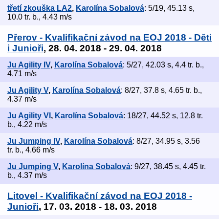
třetí zkouška LA2
,
Karolína Sobalová
: 5/19, 45.13 s,
10.0 tr. b., 4.43 m/s
Přerov - Kvalifikační závod na EOJ 2018 - Děti
i Junioři
, 28. 04. 2018 - 29. 04. 2018
Ju Agility IV
,
Karolína Sobalová
: 5/27, 42.03 s, 4.4 tr. b.,
4.71 m/s
Ju Agility V
,
Karolína Sobalová
: 8/27, 37.8 s, 4.65 tr. b.,
4.37 m/s
Ju Agility VI
,
Karolína Sobalová
: 18/27, 44.52 s, 12.8 tr.
b., 4.22 m/s
Ju Jumping IV
,
Karolína Sobalová
: 8/27, 34.95 s, 3.56
tr. b., 4.66 m/s
Ju Jumping V
,
Karolína Sobalová
: 9/27, 38.45 s, 4.45 tr.
b., 4.37 m/s
Litovel - Kvalifikační závod na EOJ 2018 -
Junioři
, 17. 03. 2018 - 18. 03. 2018