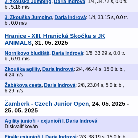
2. zkouška Jumping
,
Daria Indrová
: 1/4, 34.72 s, 0.0 tr.
b., 5.18 m/s
3. Zkouška Jumping
,
Daria Indrová
: 1/4, 33.15 s, 0.0 tr.
b., 0.0 m/s
Hranice - XIII. Hranická Skočka s JK
ANIMALS
, 31. 05. 2025
Norníkovo bludiště
,
Daria Indrová
: 1/8, 33.29 s, 0.0 tr.
b., 6.91 m/s
Zkouška agility
,
Daria Indrová
: 2/4, 46.44 s, 15.0 tr. b.,
4.24 m/s
Žabákova cesta
,
Daria Indrová
: 2/8, 23.04 s, 5.0 tr. b.,
6.29 m/s
Žamberk - Czech Junior Open
, 24. 05. 2025 -
25. 05. 2025
Agility junioři + exjunioři I
,
Daria Indrová
:
Diskvalifikován
Finále exjunioři I
,
Daria Indrová
: 2/3, 38.19 s, 15.0 tr. b.,