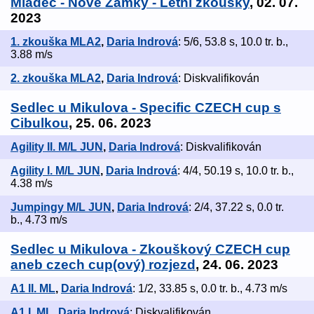
Mladeč - Nové Zámky - Letní zkoušky
, 02. 07.
2023
1. zkouška MLA2
,
Daria Indrová
: 5/6, 53.8 s, 10.0 tr. b.,
3.88 m/s
2. zkouška MLA2
,
Daria Indrová
: Diskvalifikován
Sedlec u Mikulova - Specific CZECH cup s
Cibulkou
, 25. 06. 2023
Agility II. M/L JUN
,
Daria Indrová
: Diskvalifikován
Agility I. M/L JUN
,
Daria Indrová
: 4/4, 50.19 s, 10.0 tr. b.,
4.38 m/s
Jumpingy M/L JUN
,
Daria Indrová
: 2/4, 37.22 s, 0.0 tr.
b., 4.73 m/s
Sedlec u Mikulova - Zkouškový CZECH cup
aneb czech cup(ový) rozjezd
, 24. 06. 2023
A1 II. ML
,
Daria Indrová
: 1/2, 33.85 s, 0.0 tr. b., 4.73 m/s
A1 I. ML
,
Daria Indrová
: Diskvalifikován