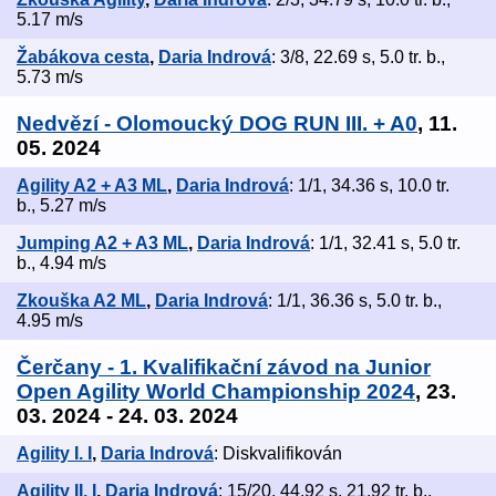
5.17 m/s
Žabákova cesta
,
Daria Indrová
: 3/8, 22.69 s, 5.0 tr. b.,
5.73 m/s
Nedvězí - Olomoucký DOG RUN III. + A0
, 11.
05. 2024
Agility A2 + A3 ML
,
Daria Indrová
: 1/1, 34.36 s, 10.0 tr.
b., 5.27 m/s
Jumping A2 + A3 ML
,
Daria Indrová
: 1/1, 32.41 s, 5.0 tr.
b., 4.94 m/s
Zkouška A2 ML
,
Daria Indrová
: 1/1, 36.36 s, 5.0 tr. b.,
4.95 m/s
Čerčany - 1. Kvalifikační závod na Junior
Open Agility World Championship 2024
, 23.
03. 2024 - 24. 03. 2024
Agility I. I
,
Daria Indrová
: Diskvalifikován
Agility II. I
,
Daria Indrová
: 15/20, 44.92 s, 21.92 tr. b.,