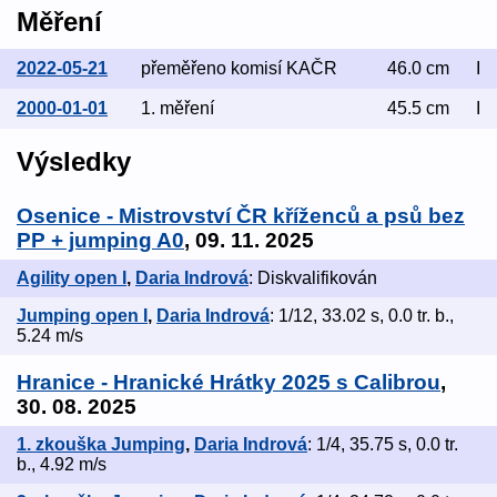
Měření
2022-05-21
přeměřeno komisí KAČR
46.0 cm
I
2000-01-01
1. měření
45.5 cm
I
Výsledky
Osenice - Mistrovství ČR kříženců a psů bez
PP + jumping A0
, 09. 11. 2025
Agility open I
,
Daria Indrová
: Diskvalifikován
Jumping open I
,
Daria Indrová
: 1/12, 33.02 s, 0.0 tr. b.,
5.24 m/s
Hranice - Hranické Hrátky 2025 s Calibrou
,
30. 08. 2025
1. zkouška Jumping
,
Daria Indrová
: 1/4, 35.75 s, 0.0 tr.
b., 4.92 m/s