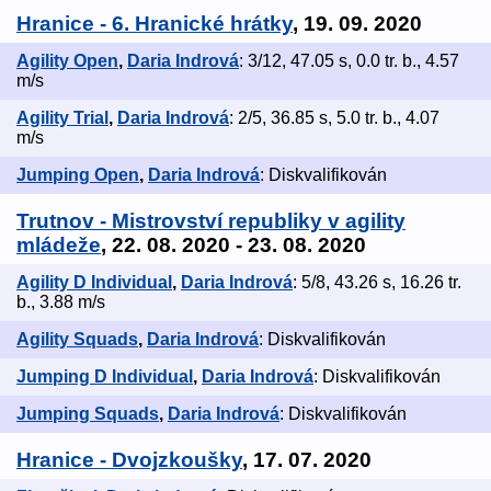
Hranice - 6. Hranické hrátky
, 19. 09. 2020
Agility Open
,
Daria Indrová
: 3/12, 47.05 s, 0.0 tr. b., 4.57
m/s
Agility Trial
,
Daria Indrová
: 2/5, 36.85 s, 5.0 tr. b., 4.07
m/s
Jumping Open
,
Daria Indrová
: Diskvalifikován
Trutnov - Mistrovství republiky v agility
mládeže
, 22. 08. 2020 - 23. 08. 2020
Agility D Individual
,
Daria Indrová
: 5/8, 43.26 s, 16.26 tr.
b., 3.88 m/s
Agility Squads
,
Daria Indrová
: Diskvalifikován
Jumping D Individual
,
Daria Indrová
: Diskvalifikován
Jumping Squads
,
Daria Indrová
: Diskvalifikován
Hranice - Dvojzkoušky
, 17. 07. 2020