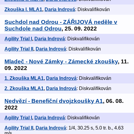
Zkouška I. MLA1
,
Daria Indrová
: Diskvalifikován
Suchdol nad Odrou - ZÁŘIJOVÁ neděle v
Suchdole nad Odrou
, 25. 09. 2022
Agility Trial I
,
Daria Indrová
: Diskvalifikován
Agility Trial II
,
Daria Indrová
: Diskvalifikován
Mladeč - Nové Zámky - Zámecké zkoušky
, 11.
09. 2022
1. Zkouška MLA1
,
Daria Indrová
: Diskvalifikován
2. Zkouška MLA1
,
Daria Indrová
: Diskvalifikován
Nedvězí - Benefiční dvojzkoušky A1
, 06. 08.
2022
Agility Trial I
,
Daria Indrová
: Diskvalifikován
Agility Trial II
,
Daria Indrová
: 1/4, 30.25 s, 5.0 tr. b., 4.63
m/s