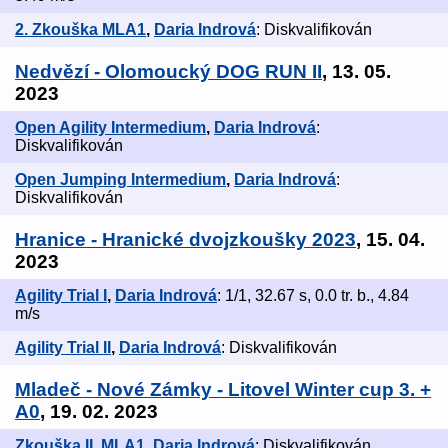
2. Zkouška MLA1
,
Daria Indrová
: Diskvalifikován
Nedvězí - Olomoucký DOG RUN II
, 13. 05.
2023
Open Agility Intermedium
,
Daria Indrová
:
Diskvalifikován
Open Jumping Intermedium
,
Daria Indrová
:
Diskvalifikován
Hranice - Hranické dvojzkoušky 2023
, 15. 04.
2023
Agility Trial I
,
Daria Indrová
: 1/1, 32.67 s, 0.0 tr. b., 4.84
m/s
Agility Trial II
,
Daria Indrová
: Diskvalifikován
Mladeč - Nové Zámky - Litovel Winter cup 3. +
A0
, 19. 02. 2023
Zkouška II. MLA1
,
Daria Indrová
: Diskvalifikován