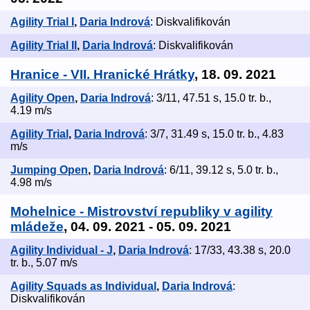
Agility Trial I
,
Daria Indrová
: Diskvalifikován
Agility Trial II
,
Daria Indrová
: Diskvalifikován
Hranice - VII. Hranické Hrátky
, 18. 09. 2021
Agility Open
,
Daria Indrová
: 3/11, 47.51 s, 15.0 tr. b.,
4.19 m/s
Agility Trial
,
Daria Indrová
: 3/7, 31.49 s, 15.0 tr. b., 4.83
m/s
Jumping Open
,
Daria Indrová
: 6/11, 39.12 s, 5.0 tr. b.,
4.98 m/s
Mohelnice - Mistrovství republiky v agility
mládeže
, 04. 09. 2021 - 05. 09. 2021
Agility Individual - J
,
Daria Indrová
: 17/33, 43.38 s, 20.0
tr. b., 5.07 m/s
Agility Squads as Individual
,
Daria Indrová
:
Diskvalifikován