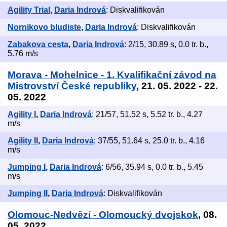
Agility Trial
,
Daria Indrová
: Diskvalifikován
Nornikovo bludiste
,
Daria Indrová
: Diskvalifikován
Zabakova cesta
,
Daria Indrová
: 2/15, 30.89 s, 0.0 tr. b.,
5.76 m/s
Morava - Mohelnice - 1. Kvalifikační závod na
Mistrovství České republiky
, 21. 05. 2022 - 22.
05. 2022
Agility I
,
Daria Indrová
: 21/57, 51.52 s, 5.52 tr. b., 4.27
m/s
Agility II
,
Daria Indrová
: 37/55, 51.64 s, 25.0 tr. b., 4.16
m/s
Jumping I
,
Daria Indrová
: 6/56, 35.94 s, 0.0 tr. b., 5.45
m/s
Jumping II
,
Daria Indrová
: Diskvalifikován
Olomouc-Nedvězí - Olomoucký dvojskok
, 08.
05. 2022