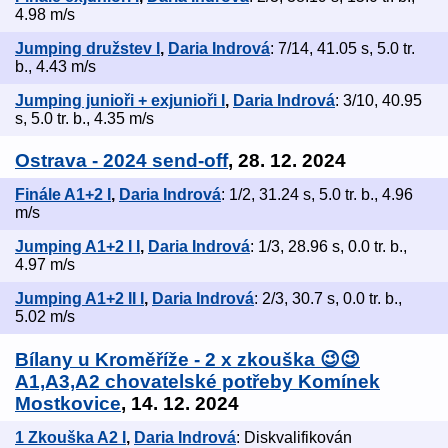
4.98 m/s
Jumping družstev I
,
Daria Indrová
: 7/14, 41.05 s, 5.0 tr.
b., 4.43 m/s
Jumping junioři + exjunioři I
,
Daria Indrová
: 3/10, 40.95
s, 5.0 tr. b., 4.35 m/s
Ostrava - 2024 send-off
, 28. 12. 2024
Finále A1+2 I
,
Daria Indrová
: 1/2, 31.24 s, 5.0 tr. b., 4.96
m/s
Jumping A1+2 I I
,
Daria Indrová
: 1/3, 28.96 s, 0.0 tr. b.,
4.97 m/s
Jumping A1+2 II I
,
Daria Indrová
: 2/3, 30.7 s, 0.0 tr. b.,
5.02 m/s
Bílany u Kroměříže - 2 x zkouška 😉😉
A1,A3,A2 chovatelské potřeby Komínek
Mostkovice
, 14. 12. 2024
1 Zkouška A2 I
,
Daria Indrová
: Diskvalifikován