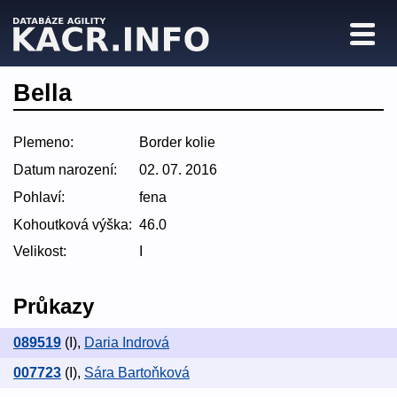
Bella
Plemeno:
Border kolie
Datum narození:
02. 07. 2016
Pohlaví:
fena
Kohoutková výška:
46.0
Velikost:
I
Průkazy
089519
(I)
,
Daria Indrová
007723
(I)
,
Sára Bartoňková