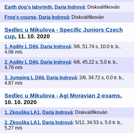
Earth dog's labyrinth
,
Daria Indrová
: Diskvalifikován
Frog's course
,
Daria Indrová
: Diskvalifikován
Sedlec u Mikulova - Specific Juniors Czech
cup
, 11. 10. 2020
1. Agility L Děti
,
Daria Indrová
: 3/6, 51.74 s, 10.0 tr. b.,
4.06 m/s
2. Agility L Děti
,
Daria Indrová
: 4/6, 45.22 s, 5.0 tr. b.,
4.78 m/s
3. Jumping L Děti
,
Daria Indrová
: 2/6, 34.72 s, 0.0 tr. b.,
4.87 m/s
Sedlec u Mikulova - Agi Moravian 2-exams
,
10. 10. 2020
1. Zkouška LA1
,
Daria Indrová
: Diskvalifikován
2. Zkouška LA1
,
Daria Indrová
: 5/12, 34.53 s, 5.0 tr. b.,
5.27 m/s