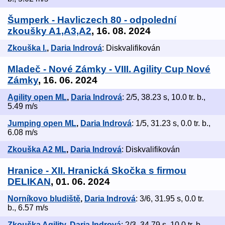
Šumperk - Havliczech 80 - odpolední
zkoušky A1,A3,A2
, 16. 08. 2024
Zkouška I.
,
Daria Indrová
: Diskvalifikován
Mladeč - Nové Zámky - VIII. Agility Cup Nové
Zámky
, 16. 06. 2024
Agility open ML
,
Daria Indrová
: 2/5, 38.23 s, 10.0 tr. b.,
5.49 m/s
Jumping open ML
,
Daria Indrová
: 1/5, 31.23 s, 0.0 tr. b.,
6.08 m/s
Zkouška A2 ML
,
Daria Indrová
: Diskvalifikován
Hranice - XII. Hranická Skočka s firmou
DELIKAN
, 01. 06. 2024
Norníkovo bludiště
,
Daria Indrová
: 3/6, 31.95 s, 0.0 tr.
b., 6.57 m/s
Zkouška Agility
,
Daria Indrová
: 2/3, 34.79 s, 10.0 tr. b.,