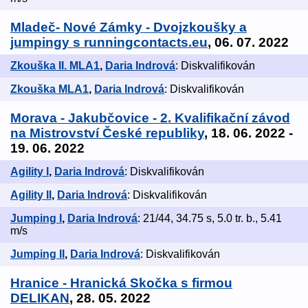
Mladeč- Nové Zámky - Dvojzkoušky a
jumpingy s runningcontacts.eu
, 06. 07. 2022
Zkouška II. MLA1
,
Daria Indrová
: Diskvalifikován
Zkouška MLA1
,
Daria Indrová
: Diskvalifikován
Morava - Jakubčovice - 2. Kvalifikační závod
na Mistrovství České republiky
, 18. 06. 2022 -
19. 06. 2022
Agility I
,
Daria Indrová
: Diskvalifikován
Agility II
,
Daria Indrová
: Diskvalifikován
Jumping I
,
Daria Indrová
: 21/44, 34.75 s, 5.0 tr. b., 5.41
m/s
Jumping II
,
Daria Indrová
: Diskvalifikován
Hranice - Hranická Skočka s firmou
DELIKAN
, 28. 05. 2022