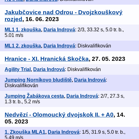
Jakubčovice nad Odrou - Dvojzkouškový
rozjed
, 16. 06. 2023
ML1 1. zkouška
,
Daria Indrová
: 2/3, 33.32 s, 5.0 tr. b.,
5.01 m/s
ML1 2. zkouška
,
Daria Indrová
: Diskvalifikován
Hranice - XI. Hranická Skočka
, 27. 05. 2023
Agility Trial
,
Daria Indrová
: Diskvalifikován
Jumping Norníkovo bludiště
,
Daria Indrová
:
Diskvalifikován
Jumping Žabákova cesta
,
Daria Indrová
: 2/7, 27.3 s,
1.3 tr. b., 5.2 m/s
Nedvězí - Olomoucký dvojskok II. + A0
, 14.
05. 2023
1. Zkouška MLA1
,
Daria Indrová
: 1/5, 31.9 s, 5.0 tr. b.,
5.49 m/s