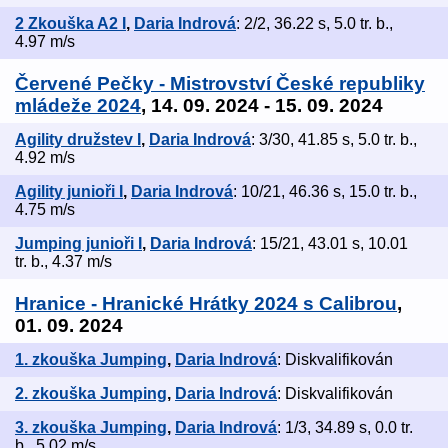
2 Zkouška A2 I
,
Daria Indrová
: 2/2, 36.22 s, 5.0 tr. b.,
4.97 m/s
Červené Pečky - Mistrovství České republiky
mládeže 2024
, 14. 09. 2024 - 15. 09. 2024
Agility družstev I
,
Daria Indrová
: 3/30, 41.85 s, 5.0 tr. b.,
4.92 m/s
Agility junioři I
,
Daria Indrová
: 10/21, 46.36 s, 15.0 tr. b.,
4.75 m/s
Jumping junioři I
,
Daria Indrová
: 15/21, 43.01 s, 10.01
tr. b., 4.37 m/s
Hranice - Hranické Hrátky 2024 s Calibrou
,
01. 09. 2024
1. zkouška Jumping
,
Daria Indrová
: Diskvalifikován
2. zkouška Jumping
,
Daria Indrová
: Diskvalifikován
3. zkouška Jumping
,
Daria Indrová
: 1/3, 34.89 s, 0.0 tr.
b., 5.02 m/s