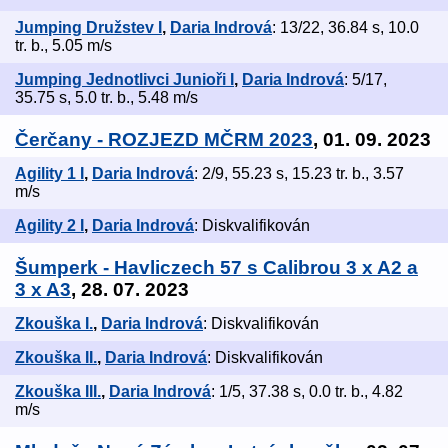
Jumping Družstev I
,
Daria Indrová
: 13/22, 36.84 s, 10.0
tr. b., 5.05 m/s
Jumping Jednotlivci Junioři I
,
Daria Indrová
: 5/17,
35.75 s, 5.0 tr. b., 5.48 m/s
Čerčany - ROZJEZD MČRM 2023
, 01. 09. 2023
Agility 1 I
,
Daria Indrová
: 2/9, 55.23 s, 15.23 tr. b., 3.57
m/s
Agility 2 I
,
Daria Indrová
: Diskvalifikován
Šumperk - Havliczech 57 s Calibrou 3 x A2 a
3 x A3
, 28. 07. 2023
Zkouška I.
,
Daria Indrová
: Diskvalifikován
Zkouška II.
,
Daria Indrová
: Diskvalifikován
Zkouška III.
,
Daria Indrová
: 1/5, 37.38 s, 0.0 tr. b., 4.82
m/s