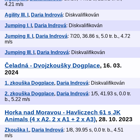
4.21 m/s
Agility III. I
,
Daria Indrová
: Diskvalifikován
Jumping I. I
,
Daria Indrová
: Diskvalifikován
Jumping II. I
,
Daria Indrová
: 7/20, 36.86 s, 5.0 tr. b., 4.72
m/s
Jumping III. I
,
Daria Indrová
: Diskvalifikován
Čeladná - Dvojzkoušky Dogplace
, 16. 03.
2024
1. zkouška Dogplace
,
Daria Indrová
: Diskvalifikován
2. zkouška Dogplace
,
Daria Indrová
: 1/5, 41.93 s, 0.0 tr.
b., 5.22 m/s
Horka nad Moravou - Havliczech 61 s JK
Animals (4 x A2, 2 x A1 + 2 x A3)
, 28. 10. 2023
Zkouška I.
,
Daria Indrová
: 1/8, 39.95 s, 0.0 tr. b., 4.51
m/s