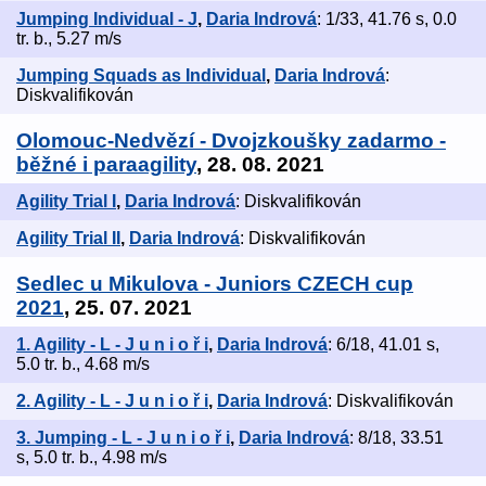
Jumping Individual - J
,
Daria Indrová
: 1/33, 41.76 s, 0.0
tr. b., 5.27 m/s
Jumping Squads as Individual
,
Daria Indrová
:
Diskvalifikován
Olomouc-Nedvězí - Dvojzkoušky zadarmo -
běžné i paraagility
, 28. 08. 2021
Agility Trial I
,
Daria Indrová
: Diskvalifikován
Agility Trial II
,
Daria Indrová
: Diskvalifikován
Sedlec u Mikulova - Juniors CZECH cup
2021
, 25. 07. 2021
1. Agility - L - J u n i o ř i
,
Daria Indrová
: 6/18, 41.01 s,
5.0 tr. b., 4.68 m/s
2. Agility - L - J u n i o ř i
,
Daria Indrová
: Diskvalifikován
3. Jumping - L - J u n i o ř i
,
Daria Indrová
: 8/18, 33.51
s, 5.0 tr. b., 4.98 m/s