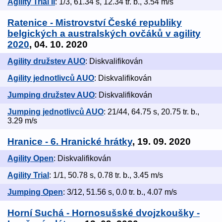
Agility Trial II
: 1/3, 61.34 s, 12.34 tr. b., 3.54 m/s
Ratenice - Mistrovství České republiky
belgických a australských ovčáků v agility
2020
, 04. 10. 2020
Agility družstev AUO
: Diskvalifikován
Agility jednotlivců AUO
: Diskvalifikován
Jumping družstev AUO
: Diskvalifikován
Jumping jednotlivců AUO
: 21/44, 64.75 s, 20.75 tr. b.,
3.29 m/s
Hranice - 6. Hranické hrátky
, 19. 09. 2020
Agility Open
: Diskvalifikován
Agility Trial
: 1/1, 50.78 s, 0.78 tr. b., 3.45 m/s
Jumping Open
: 3/12, 51.56 s, 0.0 tr. b., 4.07 m/s
Horní Suchá - Hornosušské dvojzkoušky -