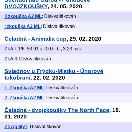
DVOJZKOUŠKY
, 24. 05. 2020
II zkouška A2 ML
: Diskvalifikován
I zkouška A2 ML
: Diskvalifikován
Čeladná - Animalia cup
, 29. 02. 2020
ZkA I
: 1/6, 53.91 s, 0.0 tr. b., 3.23 m/s
ZkA II
: Diskvalifikován
Sviadnov u Frýdku-Místku - Únorové
tukobraní
, 22. 02. 2020
1. Zkouška A2 ML
: Diskvalifikován
2. Zkouška A2 ML
: Diskvalifikován
Čeladná - dvojzkoušky The North Face
, 18.
01. 2020
Zk Agility I
: Diskvalifikován