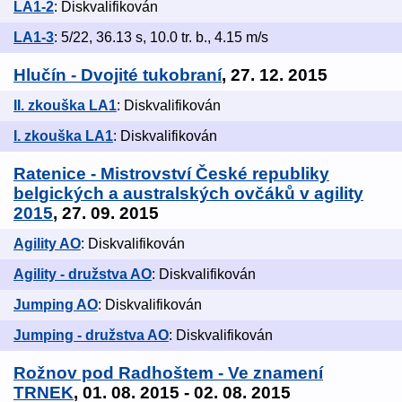
LA1-2
: Diskvalifikován
LA1-3
: 5/22, 36.13 s, 10.0 tr. b., 4.15 m/s
Hlučín - Dvojité tukobraní
, 27. 12. 2015
II. zkouška LA1
: Diskvalifikován
I. zkouška LA1
: Diskvalifikován
Ratenice - Mistrovství České republiky
belgických a australských ovčáků v agility
2015
, 27. 09. 2015
Agility AO
: Diskvalifikován
Agility - družstva AO
: Diskvalifikován
Jumping AO
: Diskvalifikován
Jumping - družstva AO
: Diskvalifikován
Rožnov pod Radhoštem - Ve znamení
TRNEK
, 01. 08. 2015 - 02. 08. 2015