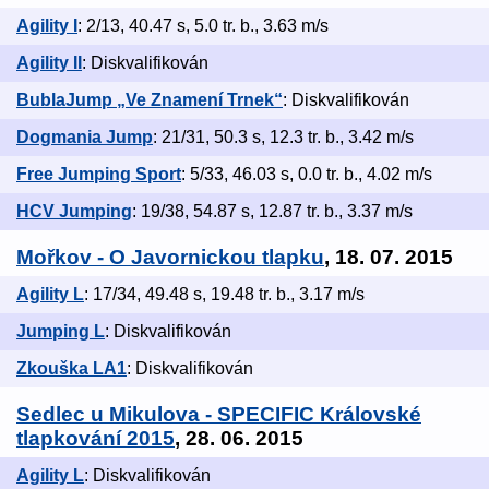
Agility I
: 2/13, 40.47 s, 5.0 tr. b., 3.63 m/s
Agility II
: Diskvalifikován
BublaJump „Ve Znamení Trnek“
: Diskvalifikován
Dogmania Jump
: 21/31, 50.3 s, 12.3 tr. b., 3.42 m/s
Free Jumping Sport
: 5/33, 46.03 s, 0.0 tr. b., 4.02 m/s
HCV Jumping
: 19/38, 54.87 s, 12.87 tr. b., 3.37 m/s
Mořkov - O Javornickou tlapku
, 18. 07. 2015
Agility L
: 17/34, 49.48 s, 19.48 tr. b., 3.17 m/s
Jumping L
: Diskvalifikován
Zkouška LA1
: Diskvalifikován
Sedlec u Mikulova - SPECIFIC Královské
tlapkování 2015
, 28. 06. 2015
Agility L
: Diskvalifikován