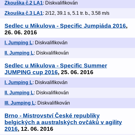
Zkouška č.2 LA1
: Diskvalifikován
Zkouška č.3 LA1
: 2/12, 39.1 s, 5.1 tr. b., 3.58 m/s
Sedlec u Mikulova - Specific Jumpiáda 2016
,
26. 06. 2016
I. Jumping L
: Diskvalifikován
Il. Jumping L
: Diskvalifikován
Sedlec u Mikulova - Specific Summer
JUMPING cup 2016
, 25. 06. 2016
I. Jumping L
: Diskvalifikován
lI. Jumping L
: Diskvalifikován
lll. Jumping L
: Diskvalifikován
Brno - Mistrovství České republiky
belgických a australských ovčáků v agility
2016
, 12. 06. 2016