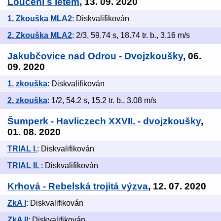
Loučení s létem
, 13. 09. 2020
1. Zkouška MLA2
: Diskvalifikován
2. Zkouška MLA2
: 2/3, 59.74 s, 18.74 tr. b., 3.16 m/s
Jakubčovice nad Odrou - Dvojzkoušky
, 06.
09. 2020
1. zkouška
: Diskvalifikován
2. zkouška
: 1/2, 54.2 s, 15.2 tr. b., 3.08 m/s
Šumperk - Havliczech XXVII. - dvojzkoušky
,
01. 08. 2020
TRIAL I.
: Diskvalifikován
TRIAL II.
: Diskvalifikován
Krhová - Rebelská trojitá výzva
, 12. 07. 2020
ZkA I
: Diskvalifikován
ZkA II
: Diskvalifikován