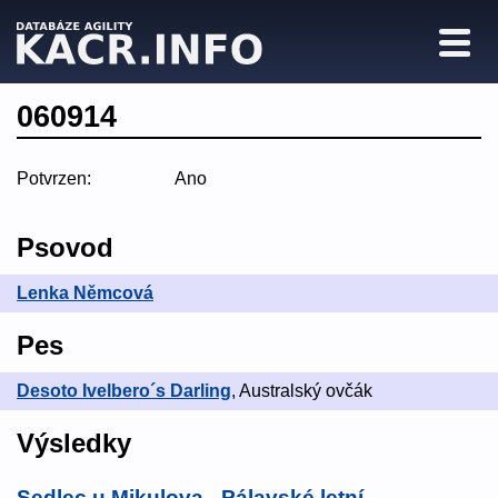
060914
Potvrzen:
Ano
Psovod
Lenka Němcová
Pes
Desoto Ivelbero´s Darling
, Australský ovčák
Výsledky
Sedlec u Mikulova - Pálavské letní