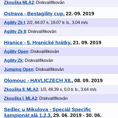
Zkouška MLA2
: Diskvalifikován
Ostrava - Bestagility cup
, 22. 09. 2019
Agility Zk I
: 2/2, 64.07 s, 19.07 tr. b., 3.04 m/s
Agility Zk II
: Diskvalifikován
Hranice - 5. Hranické hrátky
, 21. 09. 2019
Agility Open
: Diskvalifikován
Agility Zk
: Diskvalifikován
Jumping Open
: Diskvalifikován
Olomouc - HAVLICZECH XII.
, 08. 09. 2019
Zkouška II. MLA2
: 1/3, 49.39 s, 0.0 tr. b., 3.64 m/s
Zkouška I. MLA2
: Diskvalifikován
Sedlec u Mikulova - Speciál Specific
šampionát alá 1.2,3
, 29. 06. 2019 - 30. 06.