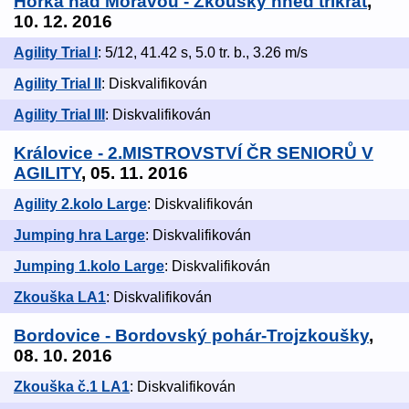
Horka nad Moravou - Zkoušky hned třikrát
,
10. 12. 2016
Agility Trial I
: 5/12, 41.42 s, 5.0 tr. b., 3.26 m/s
Agility Trial II
: Diskvalifikován
Agility Trial III
: Diskvalifikován
Královice - 2.MISTROVSTVÍ ČR SENIORŮ V
AGILITY
, 05. 11. 2016
Agility 2.kolo Large
: Diskvalifikován
Jumping hra Large
: Diskvalifikován
Jumping 1.kolo Large
: Diskvalifikován
Zkouška LA1
: Diskvalifikován
Bordovice - Bordovský pohár-Trojzkoušky
,
08. 10. 2016
Zkouška č.1 LA1
: Diskvalifikován