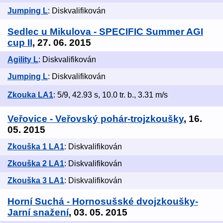
Jumping L
: Diskvalifikován
Sedlec u Mikulova - SPECIFIC Summer AGI
cup II
, 27. 06. 2015
Agility L
: Diskvalifikován
Jumping L
: Diskvalifikován
Zkouka LA1
: 5/9, 42.93 s, 10.0 tr. b., 3.31 m/s
Veřovice - Veřovský pohár-trojzkoušky
, 16.
05. 2015
Zkouška 1 LA1
: Diskvalifikován
Zkouška 2 LA1
: Diskvalifikován
Zkouška 3 LA1
: Diskvalifikován
Horní Suchá - Hornosušské dvojzkoušky-
Jarní snažení
, 03. 05. 2015