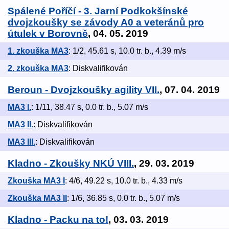
Spálené Poříčí - 3. Jarní Podkokšínské
dvojzkoušky se závody A0 a veteránů pro
útulek v Borovně
, 04. 05. 2019
1. zkouška MA3
: 1/2, 45.61 s, 10.0 tr. b., 4.39 m/s
2. zkouška MA3
: Diskvalifikován
Beroun - Dvojzkoušky agility VII.
, 07. 04. 2019
MA3 I.
: 1/11, 38.47 s, 0.0 tr. b., 5.07 m/s
MA3 II.
: Diskvalifikován
MA3 III.
: Diskvalifikován
Kladno - Zkoušky NKÚ VIII.
, 29. 03. 2019
Zkouška MA3 I
: 4/6, 49.22 s, 10.0 tr. b., 4.33 m/s
Zkouška MA3 II
: 1/6, 36.85 s, 0.0 tr. b., 5.07 m/s
Kladno - Packu na to!
, 03. 03. 2019