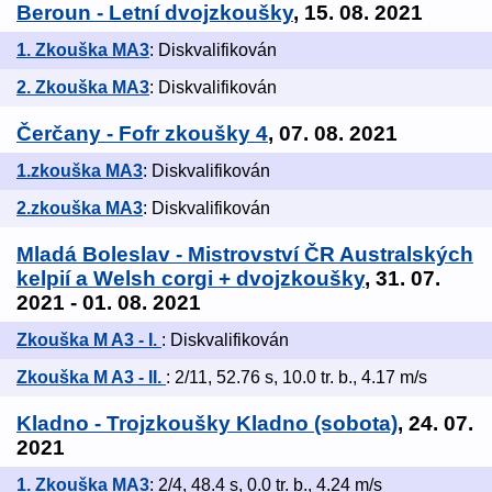
Beroun - Letní dvojzkoušky
, 15. 08. 2021
1. Zkouška MA3
: Diskvalifikován
2. Zkouška MA3
: Diskvalifikován
Čerčany - Fofr zkoušky 4
, 07. 08. 2021
1.zkouška MA3
: Diskvalifikován
2.zkouška MA3
: Diskvalifikován
Mladá Boleslav - Mistrovství ČR Australských
kelpií a Welsh corgi + dvojzkoušky
, 31. 07.
2021 - 01. 08. 2021
Zkouška M A3 - I.
: Diskvalifikován
Zkouška M A3 - II.
: 2/11, 52.76 s, 10.0 tr. b., 4.17 m/s
Kladno - Trojzkoušky Kladno (sobota)
, 24. 07.
2021
1. Zkouška MA3
: 2/4, 48.4 s, 0.0 tr. b., 4.24 m/s