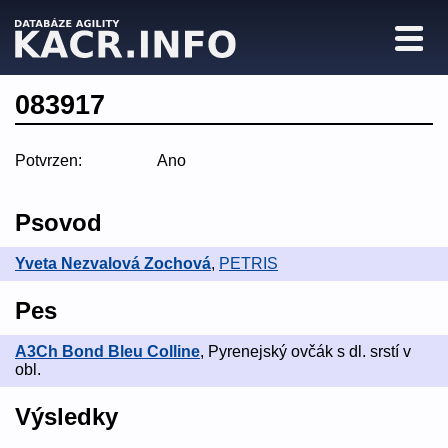
083917
Potvrzen:
Ano
Psovod
Yveta Nezvalová Zochová
,
PETRIS
Pes
A3Ch Bond Bleu Colline
, Pyrenejský ovčák s dl. srstí v
obl.
Výsledky