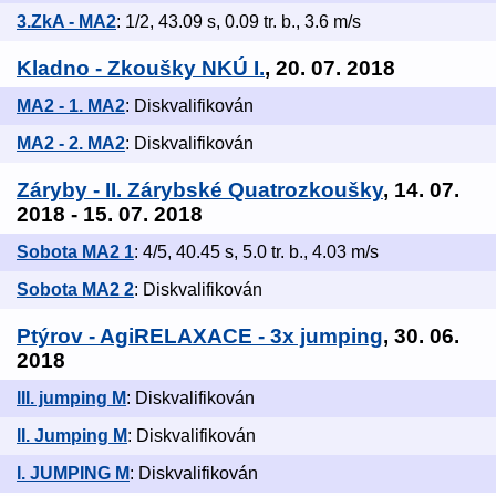
3.ZkA - MA2
: 1/2, 43.09 s, 0.09 tr. b., 3.6 m/s
Kladno - Zkoušky NKÚ I.
, 20. 07. 2018
MA2 - 1. MA2
: Diskvalifikován
MA2 - 2. MA2
: Diskvalifikován
Záryby - II. Zárybské Quatrozkoušky
, 14. 07.
2018 - 15. 07. 2018
Sobota MA2 1
: 4/5, 40.45 s, 5.0 tr. b., 4.03 m/s
Sobota MA2 2
: Diskvalifikován
Ptýrov - AgiRELAXACE - 3x jumping
, 30. 06.
2018
III. jumping M
: Diskvalifikován
II. Jumping M
: Diskvalifikován
I. JUMPING M
: Diskvalifikován