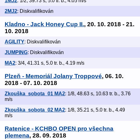
1MJ2
: 1/2, 39.73 s, 5.0 tr. b., 4.05 m/s
2MJ2
: Diskvalifikován
Kladno - Jack Honey Cup II.
, 20. 10. 2018 - 21.
10. 2018
AGILITY
: Diskvalifikován
JUMPING
: Diskvalifikován
MA2
: 3/4, 41.31 s, 5.0 tr. b., 4.19 m/s
Plzeň - Memoriál Jolany Troppové
, 06. 10.
2018 - 07. 10. 2018
Zkouška_sobota_01 MA2
: 1/8, 48.63 s, 10.63 tr. b., 3.76
m/s
Zkouška_sobota_02 MA2
: 1/8, 35.21 s, 5.0 tr. b., 4.49
m/s
Ratenice - KCHBO OPEN pro všechna
plemena
, 28. 09. 2018