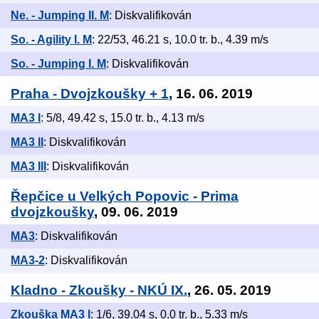
Ne. - Jumping II. M
: Diskvalifikován
So. - Agility I. M
: 22/53, 46.21 s, 10.0 tr. b., 4.39 m/s
So. - Jumping I. M
: Diskvalifikován
Praha - Dvojzkoušky + 1
, 16. 06. 2019
MA3 I
: 5/8, 49.42 s, 15.0 tr. b., 4.13 m/s
MA3 II
: Diskvalifikován
MA3 III
: Diskvalifikován
Řepčice u Velkých Popovic - Prima
dvojzkoušky
, 09. 06. 2019
MA3
: Diskvalifikován
MA3-2
: Diskvalifikován
Kladno - Zkoušky - NKÚ IX.
, 26. 05. 2019
Zkouška MA3 I
: 1/6, 39.04 s, 0.0 tr. b., 5.33 m/s