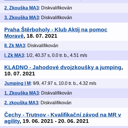
2. Zkouška MA3
: Diskvalifikován
3. Zkouška MA3
: Diskvalifikován
Praha Štěrboholy - Klub Aktij na pomoc
Moravě
, 18. 07. 2021
II. Zk MA3
: Diskvalifikován
I. Zk MA3
: 1/2, 40.37 s, 0.0 tr. b., 4.51 m/s
KLADNO - Jahodové dvojzkoušky a jumping
,
10. 07. 2021
Jumping I M
: 9/9, 47.97 s, 10.0 tr. b., 4.32 m/s
1. Zkouška MA3
: Diskvalifikován
2. zkouška MA3
: Diskvalifikován
Čechy - Trutnov - Kvalifikační závod na MR v
agility
, 19. 06. 2021 - 20. 06. 2021