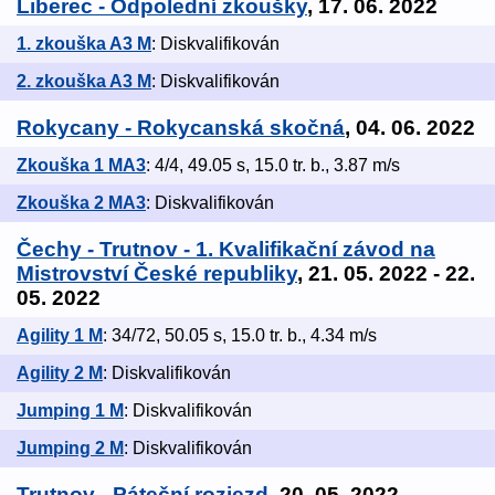
Liberec - Odpolední zkoušky
, 17. 06. 2022
1. zkouška A3 M
: Diskvalifikován
2. zkouška A3 M
: Diskvalifikován
Rokycany - Rokycanská skočná
, 04. 06. 2022
Zkouška 1 MA3
: 4/4, 49.05 s, 15.0 tr. b., 3.87 m/s
Zkouška 2 MA3
: Diskvalifikován
Čechy - Trutnov - 1. Kvalifikační závod na
Mistrovství České republiky
, 21. 05. 2022 - 22.
05. 2022
Agility 1 M
: 34/72, 50.05 s, 15.0 tr. b., 4.34 m/s
Agility 2 M
: Diskvalifikován
Jumping 1 M
: Diskvalifikován
Jumping 2 M
: Diskvalifikován
Trutnov - Páteční rozjezd
, 20. 05. 2022