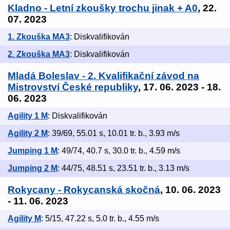
Kladno - Letní zkoušky trochu jinak + A0
, 22.
07. 2023
1. Zkouška MA3
: Diskvalifikován
2. Zkouška MA3
: Diskvalifikován
Mladá Boleslav - 2. Kvalifikační závod na
Mistrovství České republiky
, 17. 06. 2023 - 18.
06. 2023
Agility 1 M
: Diskvalifikován
Agility 2 M
: 39/69, 55.01 s, 10.01 tr. b., 3.93 m/s
Jumping 1 M
: 49/74, 40.7 s, 30.0 tr. b., 4.59 m/s
Jumping 2 M
: 44/75, 48.51 s, 23.51 tr. b., 3.13 m/s
Rokycany - Rokycanská skočná
, 10. 06. 2023
- 11. 06. 2023
Agility M
: 5/15, 47.22 s, 5.0 tr. b., 4.55 m/s