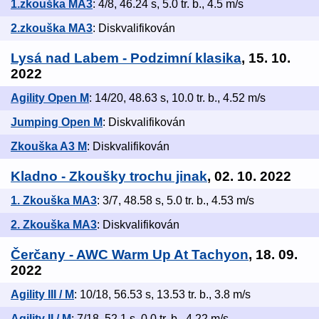
1.zkouška MA3
: 4/8, 46.24 s, 5.0 tr. b., 4.5 m/s
2.zkouška MA3
: Diskvalifikován
Lysá nad Labem - Podzimní klasika
, 15. 10.
2022
Agility Open M
: 14/20, 48.63 s, 10.0 tr. b., 4.52 m/s
Jumping Open M
: Diskvalifikován
Zkouška A3 M
: Diskvalifikován
Kladno - Zkoušky trochu jinak
, 02. 10. 2022
1. Zkouška MA3
: 3/7, 48.58 s, 5.0 tr. b., 4.53 m/s
2. Zkouška MA3
: Diskvalifikován
Čerčany - AWC Warm Up At Tachyon
, 18. 09.
2022
Agility III / M
: 10/18, 56.53 s, 13.53 tr. b., 3.8 m/s
Agility II / M
: 7/18, 52.1 s, 0.0 tr. b., 4.22 m/s