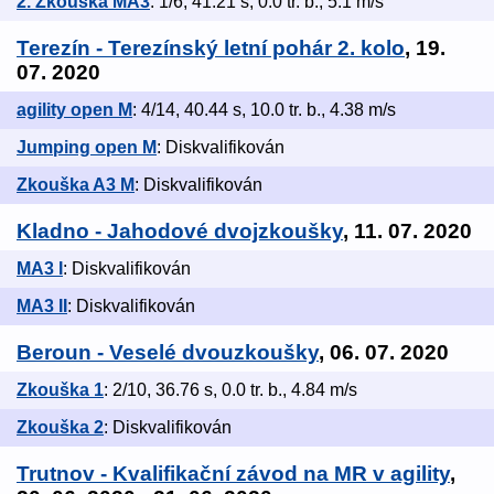
2. Zkouška MA3
: 1/6, 41.21 s, 0.0 tr. b., 5.1 m/s
Terezín - Terezínský letní pohár 2. kolo
, 19.
07. 2020
agility open M
: 4/14, 40.44 s, 10.0 tr. b., 4.38 m/s
Jumping open M
: Diskvalifikován
Zkouška A3 M
: Diskvalifikován
Kladno - Jahodové dvojzkoušky
, 11. 07. 2020
MA3 I
: Diskvalifikován
MA3 II
: Diskvalifikován
Beroun - Veselé dvouzkoušky
, 06. 07. 2020
Zkouška 1
: 2/10, 36.76 s, 0.0 tr. b., 4.84 m/s
Zkouška 2
: Diskvalifikován
Trutnov - Kvalifikační závod na MR v agility
,