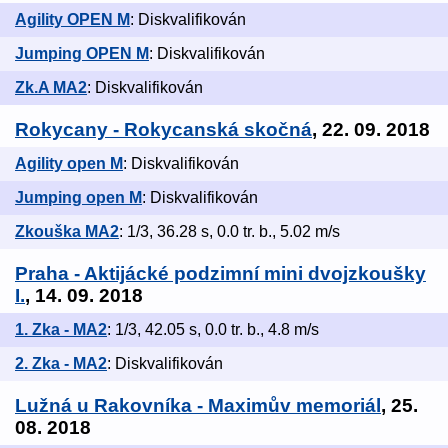
Agility OPEN M
: Diskvalifikován
Jumping OPEN M
: Diskvalifikován
Zk.A MA2
: Diskvalifikován
Rokycany - Rokycanská skočná
, 22. 09. 2018
Agility open M
: Diskvalifikován
Jumping open M
: Diskvalifikován
Zkouška MA2
: 1/3, 36.28 s, 0.0 tr. b., 5.02 m/s
Praha - Aktijácké podzimní mini dvojzkoušky
I.
, 14. 09. 2018
1. Zka - MA2
: 1/3, 42.05 s, 0.0 tr. b., 4.8 m/s
2. Zka - MA2
: Diskvalifikován
Lužná u Rakovníka - Maximův memoriál
, 25.
08. 2018