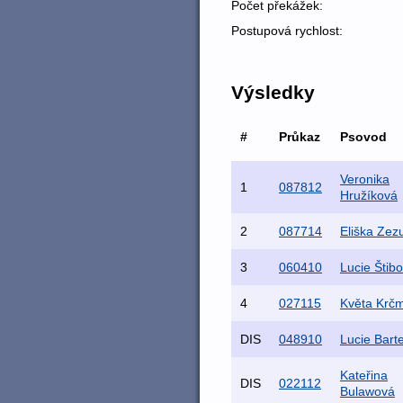
Počet překážek:
Postupová rychlost:
Výsledky
#
Průkaz
Psovod
Veronika
1
087812
Hružíková
2
087714
Eliška Zez
3
060410
Lucie Štib
4
027115
Květa Krč
DIS
048910
Lucie Bart
Kateřina
DIS
022112
Bulawová