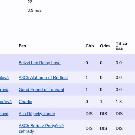
22
3.9 m/s
TB za
Pes
Chb
Odm
čas
Beizzi Lex Rainy Love
0
0
0.0
ulová
A3Ch Alabama of Redfest
1
0
0.0
orová
Good Friend of Tennant
1
0
0.0
mářová
Charlie
0
1
1.3
elová
Atia Rájecký kopec
DIS
DIS
DIS
A3Ch Berta z Portyčské
DIS
DIS
DIS
zahrady