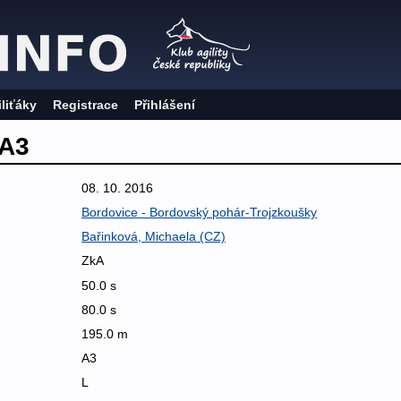
iliťáky
Registrace
Přihlášení
LA3
08. 10. 2016
Bordovice - Bordovský pohár-Trojzkoušky
Bařinková, Michaela (CZ)
ZkA
50.0 s
80.0 s
195.0 m
A3
L