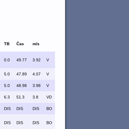
TB
Čas
m/s
0.0
49.77
3.92
V
5.0
47.89
4.07
V
5.0
48.98
3.98
V
6.3
51.3
3.8
VD
DIS
DIS
DIS
BO
DIS
DIS
DIS
BO