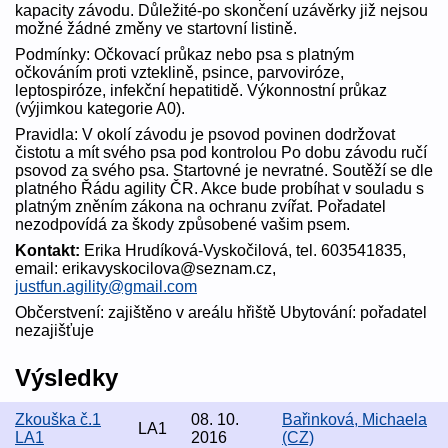
kapacity závodu. Důležité-po skončení uzávěrky již nejsou
možné žádné změny ve startovní listině.
Podmínky: Očkovací průkaz nebo psa s platným
očkováním proti vzteklině, psince, parvoviróze,
leptospiróze, infekční hepatitidě. Výkonnostní průkaz
(výjimkou kategorie A0).
Pravidla: V okolí závodu je psovod povinen dodržovat
čistotu a mít svého psa pod kontrolou Po dobu závodu ručí
psovod za svého psa. Startovné je nevratné. Soutěží se dle
platného Řádu agility ČR. Akce bude probíhat v souladu s
platným zněním zákona na ochranu zvířat. Pořadatel
nezodpovídá za škody způsobené vašim psem.
Kontakt:
Erika Hrudíková-Vyskočilová, tel. 603541835,
email: erikavyskocilova@seznam.cz,
justfun.agility@gmail.com
Občerstvení: zajištěno v areálu hřiště Ubytování: pořadatel
nezajišťuje
Výsledky
Zkouška č.1
08. 10.
Bařinková, Michaela
LA1
LA1
2016
(CZ)