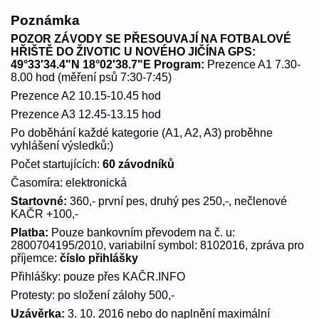
Poznámka
POZOR ZÁVODY SE PŘESOUVAJÍ NA FOTBALOVÉ
HŘIŠTĚ DO ŽIVOTIC U NOVÉHO JIČÍNA GPS:
49°33'34.4"N 18°02'38.7"E
Program:
Prezence A1 7.30-
8.00 hod (měření psů 7:30-7:45)
Prezence A2 10.15-10.45 hod
Prezence A3 12.45-13.15 hod
Po doběhání každé kategorie (A1, A2, A3) proběhne
vyhlášení výsledků:)
Počet startujících:
60 závodníků
Časomíra: elektronická
Startovné:
360,- první pes, druhý pes 250,-, nečlenové
KAČR +100,-
Platba:
Pouze bankovním převodem na č. u:
2800704195/2010, variabilní symbol: 8102016, zpráva pro
příjemce:
číslo přihlášky
Přihlášky: pouze přes KAČR.INFO
Protesty: po složení zálohy 500,-
Uzávěrka:
3. 10. 2016 nebo do naplnění maximální