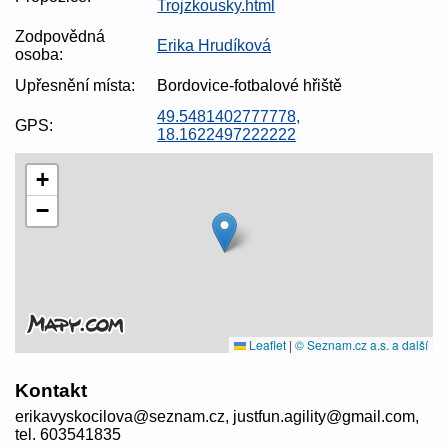
Trojzkousky.html
Zodpovědná
Erika Hrudíková
osoba:
Upřesnění místa:
Bordovice-fotbalové hřiště
49.5481402777778,
GPS:
18.1622497222222
+
−
Leaflet
|
© Seznam.cz a.s. a další
Kontakt
erikavyskocilova@seznam.cz, justfun.agility@gmail.com,
tel. 603541835