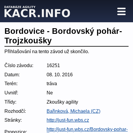
Bordovice - Bordovský pohár-
Trojzkoušky
Přihlašování na tento závod už skončilo.
Číslo závodu:
16251
Datum:
08. 10. 2016
Terén:
tráva
Uvnitř:
Ne
Třídy:
Zkoušky agility
Rozhodčí:
Bařinková, Michaela (CZ)
Stránky:
http://just-fun.wbs.cz
http://just-fun.wbs.cz/Bordovsky-pohar-
Propozice: