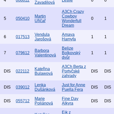
4
008812
Leslie
0
0
Zavadilová
A3Ch Crazy
Martin
Cowboy
5
050410
0
1
Uřičař
Wonderfull
Dream
Vendula
Amaya
6
017513
1
1
Jarošová
Hamyfa
Belize
Barbora
7
079612
Bolkovský
1
1
Valentinová
dvůr
A3Ch Berta z
Kateřina
DIS
022112
Portyčské
DIS
DIS
Bulawová
zahrady
Lenka
Just for Anne
DIS
039012
DIS
DIS
Dušánková
Puella Fera
Marie
Fine Day
DIS
055712
DIS
DIS
Poliánová
Alkyra
Eik z