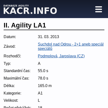
II. Agility LA1
Datum:
31. 03. 2013
Suchdol nad Odrou - 2+1 aneb speciál
Závod:
speciálů
Rozhodčí:
Podmolová, Jaroslava (CZ)
Typ:
A
Standardní čas:
55.0 s
Maximální čas:
78.0 s
Délka:
165.0 m
Kategorie:
A1
Velikost:
L
Počet překážek:
18