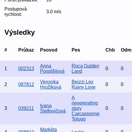
Postupová
3.0 m/s
rychlost:
Výsledky
#
Průkaz
Psovod
Pes
Chb
Odm
Anna
Roca Gulden
1
002313
0
0
Pospíšilová
Land
Veronika
Beizzi Lex
2
087812
0
0
Hružíková
Rainy Love
A
neverending
Ivana
3
039211
story
0
0
Šteflovičová
Carcassonne
Tolugo
Markéta