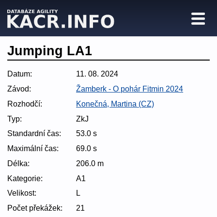
Jumping LA1
Datum:
11. 08. 2024
Závod:
Žamberk - O pohár Fitmin 2024
Rozhodčí:
Konečná, Martina (CZ)
Typ:
ZkJ
Standardní čas:
53.0 s
Maximální čas:
69.0 s
Délka:
206.0 m
Kategorie:
A1
Velikost:
L
Počet překážek:
21