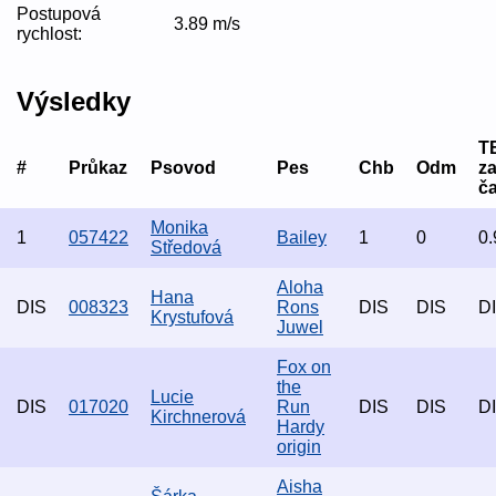
Postupová
3.89 m/s
rychlost:
Výsledky
T
#
Průkaz
Psovod
Pes
Chb
Odm
z
č
Monika
1
057422
Bailey
1
0
0.
Středová
Aloha
Hana
DIS
008323
Rons
DIS
DIS
D
Krystufová
Juwel
Fox on
the
Lucie
DIS
017020
Run
DIS
DIS
D
Kirchnerová
Hardy
origin
Aisha