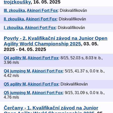
trojzkoušky
, 16. 05. 2025
III. zkouška
,
Akinori Fort Fox
: Diskvalifikován
II. zkouška
,
Akinori Fort Fox
: Diskvalifikován
I. zkouška
,
Akinori Fort Fox
: Diskvalifikován
Povrly - 2. Kvalifikační závod na Junior Open
Agility World Championship 2025
, 03. 05.
2025 - 04. 05. 2025
Q4 agility M
,
Akinori Fort Fox
: 8/15, 52.03 s, 8.03 tr. b.,
3.96 m/s
Q4 jumping M
,
Akinori Fort Fox
: 5/15, 41.37 s, 0.0 tr. b.,
4.42 m/s
Q5 agility M
,
Akinori Fort Fox
: Diskvalifikován
Q5 jumping M
,
Akinori Fort Fox
: 9/15, 31.09 s, 0.0 tr. b.,
4.76 m/s
Čerčany - 1. Kvalifikační závod na Junior