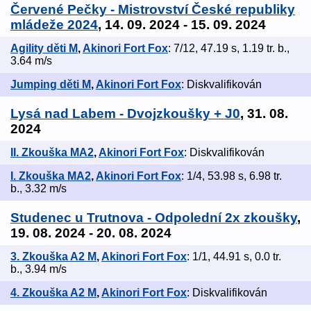
Červené Pečky - Mistrovství České republiky
mládeže 2024
, 14. 09. 2024 - 15. 09. 2024
Agility děti M
,
Akinori Fort Fox
: 7/12, 47.19 s, 1.19 tr. b.,
3.64 m/s
Jumping děti M
,
Akinori Fort Fox
: Diskvalifikován
Lysá nad Labem - Dvojzkoušky + J0
, 31. 08.
2024
II. Zkouška MA2
,
Akinori Fort Fox
: Diskvalifikován
I. Zkouška MA2
,
Akinori Fort Fox
: 1/4, 53.98 s, 6.98 tr.
b., 3.32 m/s
Studenec u Trutnova - Odpolední 2x zkoušky
,
19. 08. 2024 - 20. 08. 2024
3. Zkouška A2 M
,
Akinori Fort Fox
: 1/1, 44.91 s, 0.0 tr.
b., 3.94 m/s
4. Zkouška A2 M
,
Akinori Fort Fox
: Diskvalifikován