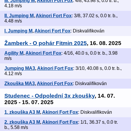
III. Jumping M
,
Akinori Fort Fox
: 4/8, 43.98 s, 0.0 tr. b.,
4.18 m/s
II. Jumping M
,
Akinori Fort Fox
: 3/8, 37.02 s, 0.0 tr. b.,
4.48 m/s
I. Jumping M
,
Akinori Fort Fox
: Diskvalifikován
Žamberk - O pohár Fitmin 2025
, 16. 08. 2025
Agility M
,
Akinori Fort Fox
: 4/16, 40.0 s, 0.0 tr. b., 3.98
m/s
Jumping MA3
,
Akinori Fort Fox
: 3/10, 40.08 s, 0.0 tr. b.,
4.12 m/s
Zkouška MA3
,
Akinori Fort Fox
: Diskvalifikován
Studenec - Odpolední 3x zkoušky
, 14. 07.
2025 - 15. 07. 2025
1. zkouška A3 M
,
Akinori Fort Fox
: Diskvalifikován
2. zkouška A3 M
,
Akinori Fort Fox
: 1/1, 36.37 s, 0.0 tr.
b., 5.58 m/s