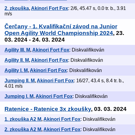
2. zkouška
,
Akinori Fort Fox
: 2/6, 45.47 s, 0.0 tr. b., 3.91
m/s
Čerčany - 1. Kvalifikační závod na Junior
Open Agility World Championship 2024
, 23.
03. 2024 - 24. 03. 2024
Agility III. M
,
Akinori Fort Fox
: Diskvalifikován
Agility II. M
,
Akinori Fort Fox
: Diskvalifikován
Agility I. M
,
Akinori Fort Fox
: Diskvalifikován
Jumping II. M
,
Akinori Fort Fox
: 16/27, 43.4 s, 8.4 tr. b.,
4.01 m/s
Jumping I. M
,
Akinori Fort Fox
: Diskvalifikován
Ratenice - Ratenice 3x zkoušky
, 03. 03. 2024
1. zkouška A2 M
,
Akinori Fort Fox
: Diskvalifikován
2. zkouška A2 M
,
Akinori Fort Fox
: Diskvalifikován