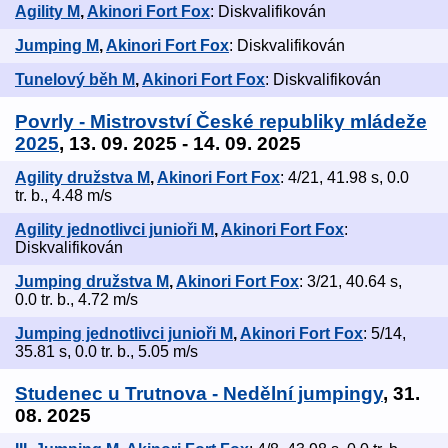
Agility M
,
Akinori Fort Fox
: Diskvalifikován
Jumping M
,
Akinori Fort Fox
: Diskvalifikován
Tunelový běh M
,
Akinori Fort Fox
: Diskvalifikován
Povrly - Mistrovství České republiky mládeže
2025
, 13. 09. 2025 - 14. 09. 2025
Agility družstva M
,
Akinori Fort Fox
: 4/21, 41.98 s, 0.0
tr. b., 4.48 m/s
Agility jednotlivci junioři M
,
Akinori Fort Fox
:
Diskvalifikován
Jumping družstva M
,
Akinori Fort Fox
: 3/21, 40.64 s,
0.0 tr. b., 4.72 m/s
Jumping jednotlivci junioři M
,
Akinori Fort Fox
: 5/14,
35.81 s, 0.0 tr. b., 5.05 m/s
Studenec u Trutnova - Nedělní jumpingy
, 31.
08. 2025