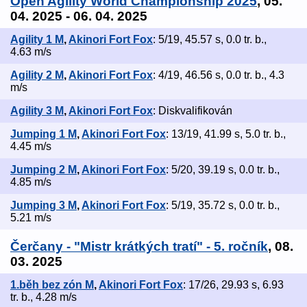
Open Agility World Championship 2025
, 05.
04. 2025 - 06. 04. 2025
Agility 1 M
,
Akinori Fort Fox
: 5/19, 45.57 s, 0.0 tr. b.,
4.63 m/s
Agility 2 M
,
Akinori Fort Fox
: 4/19, 46.56 s, 0.0 tr. b., 4.3
m/s
Agility 3 M
,
Akinori Fort Fox
: Diskvalifikován
Jumping 1 M
,
Akinori Fort Fox
: 13/19, 41.99 s, 5.0 tr. b.,
4.45 m/s
Jumping 2 M
,
Akinori Fort Fox
: 5/20, 39.19 s, 0.0 tr. b.,
4.85 m/s
Jumping 3 M
,
Akinori Fort Fox
: 5/19, 35.72 s, 0.0 tr. b.,
5.21 m/s
Čerčany - "Mistr krátkých tratí" - 5. ročník
, 08.
03. 2025
1.běh bez zón M
,
Akinori Fort Fox
: 17/26, 29.93 s, 6.93
tr. b., 4.28 m/s