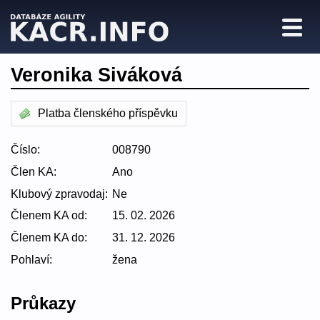
Veronika Siváková
Platba členského příspěvku
Číslo:
008790
Člen KA:
Ano
Klubový zpravodaj:
Ne
Členem KA od:
15. 02. 2026
Členem KA do:
31. 12. 2026
Pohlaví:
žena
Průkazy