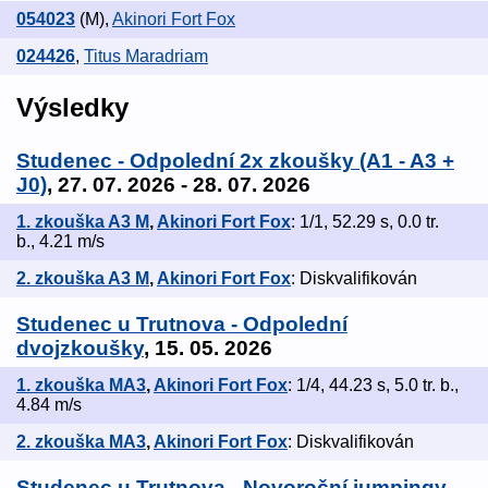
054023
(M)
,
Akinori Fort Fox
024426
,
Titus Maradriam
Výsledky
Studenec - Odpolední 2x zkoušky (A1 - A3 +
J0)
, 27. 07. 2026 - 28. 07. 2026
1. zkouška A3 M
,
Akinori Fort Fox
: 1/1, 52.29 s, 0.0 tr.
b., 4.21 m/s
2. zkouška A3 M
,
Akinori Fort Fox
: Diskvalifikován
Studenec u Trutnova - Odpolední
dvojzkoušky
, 15. 05. 2026
1. zkouška MA3
,
Akinori Fort Fox
: 1/4, 44.23 s, 5.0 tr. b.,
4.84 m/s
2. zkouška MA3
,
Akinori Fort Fox
: Diskvalifikován
Studenec u Trutnova - Novoroční jumpingy
,